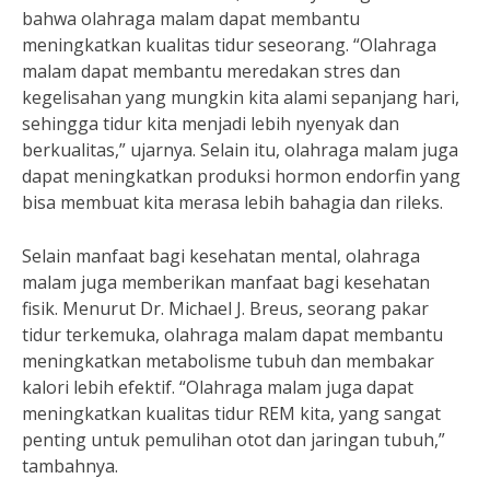
bahwa olahraga malam dapat membantu
meningkatkan kualitas tidur seseorang. “Olahraga
malam dapat membantu meredakan stres dan
kegelisahan yang mungkin kita alami sepanjang hari,
sehingga tidur kita menjadi lebih nyenyak dan
berkualitas,” ujarnya. Selain itu, olahraga malam juga
dapat meningkatkan produksi hormon endorfin yang
bisa membuat kita merasa lebih bahagia dan rileks.
Selain manfaat bagi kesehatan mental, olahraga
malam juga memberikan manfaat bagi kesehatan
fisik. Menurut Dr. Michael J. Breus, seorang pakar
tidur terkemuka, olahraga malam dapat membantu
meningkatkan metabolisme tubuh dan membakar
kalori lebih efektif. “Olahraga malam juga dapat
meningkatkan kualitas tidur REM kita, yang sangat
penting untuk pemulihan otot dan jaringan tubuh,”
tambahnya.