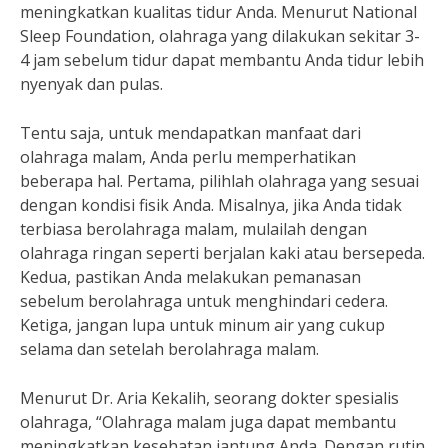
meningkatkan kualitas tidur Anda. Menurut National
Sleep Foundation, olahraga yang dilakukan sekitar 3-
4 jam sebelum tidur dapat membantu Anda tidur lebih
nyenyak dan pulas.
Tentu saja, untuk mendapatkan manfaat dari
olahraga malam, Anda perlu memperhatikan
beberapa hal. Pertama, pilihlah olahraga yang sesuai
dengan kondisi fisik Anda. Misalnya, jika Anda tidak
terbiasa berolahraga malam, mulailah dengan
olahraga ringan seperti berjalan kaki atau bersepeda.
Kedua, pastikan Anda melakukan pemanasan
sebelum berolahraga untuk menghindari cedera.
Ketiga, jangan lupa untuk minum air yang cukup
selama dan setelah berolahraga malam.
Menurut Dr. Aria Kekalih, seorang dokter spesialis
olahraga, “Olahraga malam juga dapat membantu
meningkatkan kesehatan jantung Anda. Dengan rutin