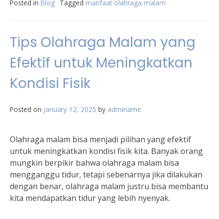
Posted in
Blog
Tagged
manfaat olahraga malam
Tips Olahraga Malam yang
Efektif untuk Meningkatkan
Kondisi Fisik
Posted on
January 12, 2025
by
adminame
Olahraga malam bisa menjadi pilihan yang efektif
untuk meningkatkan kondisi fisik kita. Banyak orang
mungkin berpikir bahwa olahraga malam bisa
mengganggu tidur, tetapi sebenarnya jika dilakukan
dengan benar, olahraga malam justru bisa membantu
kita mendapatkan tidur yang lebih nyenyak.