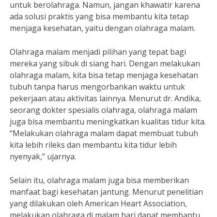
untuk berolahraga. Namun, jangan khawatir karena
ada solusi praktis yang bisa membantu kita tetap
menjaga kesehatan, yaitu dengan olahraga malam.
Olahraga malam menjadi pilihan yang tepat bagi
mereka yang sibuk di siang hari. Dengan melakukan
olahraga malam, kita bisa tetap menjaga kesehatan
tubuh tanpa harus mengorbankan waktu untuk
pekerjaan atau aktivitas lainnya. Menurut dr. Andika,
seorang dokter spesialis olahraga, olahraga malam
juga bisa membantu meningkatkan kualitas tidur kita.
“Melakukan olahraga malam dapat membuat tubuh
kita lebih rileks dan membantu kita tidur lebih
nyenyak,” ujarnya.
Selain itu, olahraga malam juga bisa memberikan
manfaat bagi kesehatan jantung. Menurut penelitian
yang dilakukan oleh American Heart Association,
melakukan olahraga di malam hari dapat membantu