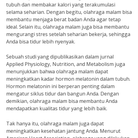
tubuh dan membakar kalori yang terakumulasi
selama seharian. Dengan begitu, olahraga malam bisa
membantu menjaga berat badan Anda agar tetap
ideal. Selain itu, olahraga malam juga bisa membantu
mengurangi stres setelah seharian bekerja, sehingga
Anda bisa tidur lebih nyenyak.
Sebuah studi yang dipublikasikan dalam jurnal
Applied Physiology, Nutrition, and Metabolism juga
menunjukkan bahwa olahraga malam dapat
meningkatkan kadar hormon melatonin dalam tubuh.
Hormon melatonin ini berperan penting dalam
mengatur siklus tidur dan bangun Anda. Dengan
demikian, olahraga malam bisa membantu Anda
mendapatkan kualitas tidur yang lebih baik.
Tak hanya itu, olahraga malam juga dapat
meningkatkan kesehatan jantung Anda. Menurut