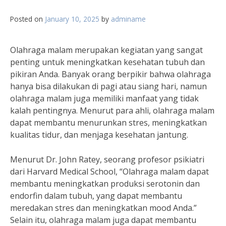
Posted on
January 10, 2025
by
adminame
Olahraga malam merupakan kegiatan yang sangat
penting untuk meningkatkan kesehatan tubuh dan
pikiran Anda. Banyak orang berpikir bahwa olahraga
hanya bisa dilakukan di pagi atau siang hari, namun
olahraga malam juga memiliki manfaat yang tidak
kalah pentingnya. Menurut para ahli, olahraga malam
dapat membantu menurunkan stres, meningkatkan
kualitas tidur, dan menjaga kesehatan jantung.
Menurut Dr. John Ratey, seorang profesor psikiatri
dari Harvard Medical School, “Olahraga malam dapat
membantu meningkatkan produksi serotonin dan
endorfin dalam tubuh, yang dapat membantu
meredakan stres dan meningkatkan mood Anda.”
Selain itu, olahraga malam juga dapat membantu