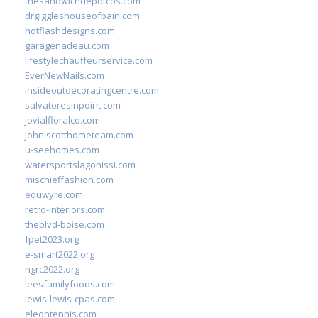
thesandwichdepotcos.com
drgiggleshouseofpain.com
hotflashdesigns.com
garagenadeau.com
lifestylechauffeurservice.com
EverNewNails.com
insideoutdecoratingcentre.com
salvatoresinpoint.com
jovialfloralco.com
johnlscotthometeam.com
u-seehomes.com
watersportslagonissi.com
mischieffashion.com
eduwyre.com
retro-interiors.com
theblvd-boise.com
fpet2023.org
e-smart2022.org
ngrc2022.org
leesfamilyfoods.com
lewis-lewis-cpas.com
eleontennis.com