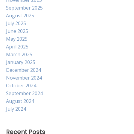
November 2025
September 2025
August 2025
July 2025
June 2025
May 2025
April 2025
March 2025
January 2025
December 2024
November 2024
October 2024
September 2024
August 2024
July 2024
Recent Posts