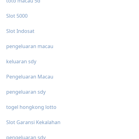
toto macau 5d
Slot 5000
Slot Indosat
pengeluaran macau
keluaran sdy
Pengeluaran Macau
pengeluaran sdy
togel hongkong lotto
Slot Garansi Kekalahan
pengeluaran sdy