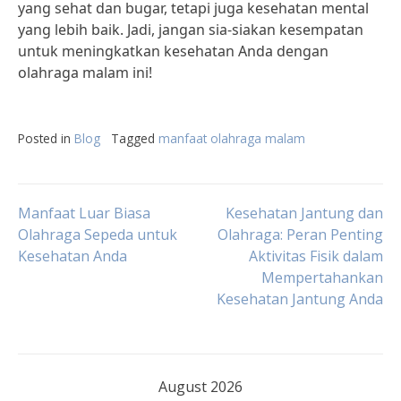
yang sehat dan bugar, tetapi juga kesehatan mental
yang lebih baik. Jadi, jangan sia-siakan kesempatan
untuk meningkatkan kesehatan Anda dengan
olahraga malam ini!
Posted in
Blog
Tagged
manfaat olahraga malam
Post
Manfaat Luar Biasa
Kesehatan Jantung dan
Olahraga Sepeda untuk
Olahraga: Peran Penting
Kesehatan Anda
Aktivitas Fisik dalam
navigation
Mempertahankan
Kesehatan Jantung Anda
August 2026