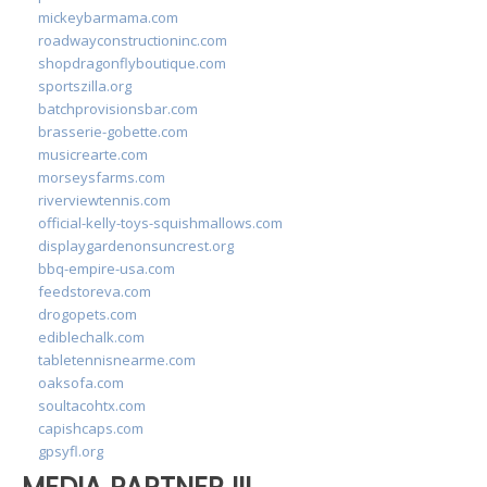
mickeybarmama.com
roadwayconstructioninc.com
shopdragonflyboutique.com
sportszilla.org
batchprovisionsbar.com
brasserie-gobette.com
musicrearte.com
morseysfarms.com
riverviewtennis.com
official-kelly-toys-squishmallows.com
displaygardenonsuncrest.org
bbq-empire-usa.com
feedstoreva.com
drogopets.com
ediblechalk.com
tabletennisnearme.com
oaksofa.com
soultacohtx.com
capishcaps.com
gpsyfl.org