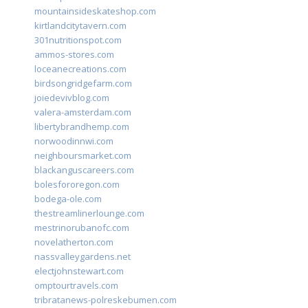
mountainsideskateshop.com
kirtlandcitytavern.com
301nutritionspot.com
ammos-stores.com
loceanecreations.com
birdsongridgefarm.com
joiedevivblog.com
valera-amsterdam.com
libertybrandhemp.com
norwoodinnwi.com
neighboursmarket.com
blackanguscareers.com
bolesfororegon.com
bodega-ole.com
thestreamlinerlounge.com
mestrinorubanofc.com
novelatherton.com
nassvalleygardens.net
electjohnstewart.com
omptourtravels.com
tribratanews-polreskebumen.com