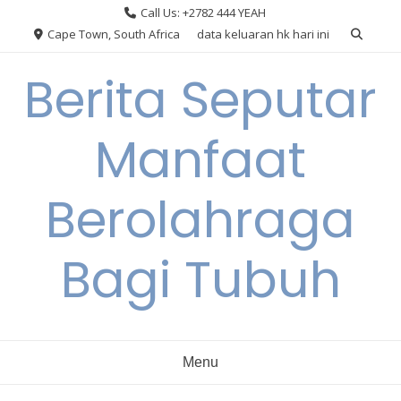
Skip
Call Us: +2782 444 YEAH
to
Cape Town, South Africa
data keluaran hk hari ini
content
Berita Seputar
Manfaat
Berolahraga
Bagi Tubuh
Menu