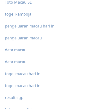
Toto Macau 5D
togel kamboja
pengeluaran macau hari ini
pengeluaran macau
data macau
data macau
togel macau hari ini
togel macau hari ini
result sgp