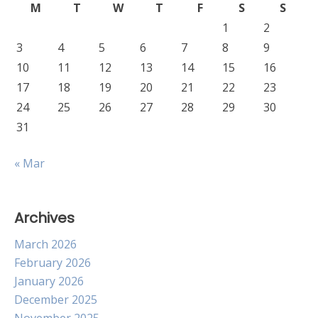
M
T
W
T
F
S
S
1
2
3
4
5
6
7
8
9
10
11
12
13
14
15
16
17
18
19
20
21
22
23
24
25
26
27
28
29
30
31
« Mar
Archives
March 2026
February 2026
January 2026
December 2025