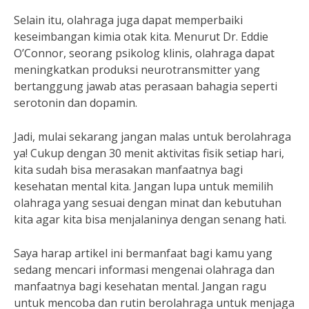
Selain itu, olahraga juga dapat memperbaiki
keseimbangan kimia otak kita. Menurut Dr. Eddie
O’Connor, seorang psikolog klinis, olahraga dapat
meningkatkan produksi neurotransmitter yang
bertanggung jawab atas perasaan bahagia seperti
serotonin dan dopamin.
Jadi, mulai sekarang jangan malas untuk berolahraga
ya! Cukup dengan 30 menit aktivitas fisik setiap hari,
kita sudah bisa merasakan manfaatnya bagi
kesehatan mental kita. Jangan lupa untuk memilih
olahraga yang sesuai dengan minat dan kebutuhan
kita agar kita bisa menjalaninya dengan senang hati.
Saya harap artikel ini bermanfaat bagi kamu yang
sedang mencari informasi mengenai olahraga dan
manfaatnya bagi kesehatan mental. Jangan ragu
untuk mencoba dan rutin berolahraga untuk menjaga