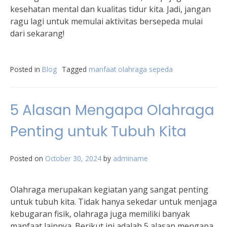
kesehatan mental dan kualitas tidur kita. Jadi, jangan
ragu lagi untuk memulai aktivitas bersepeda mulai
dari sekarang!
Posted in
Blog
Tagged
manfaat olahraga sepeda
5 Alasan Mengapa Olahraga
Penting untuk Tubuh Kita
Posted on
October 30, 2024
by
adminame
Olahraga merupakan kegiatan yang sangat penting
untuk tubuh kita. Tidak hanya sekedar untuk menjaga
kebugaran fisik, olahraga juga memiliki banyak
manfaat lainnya. Berikut ini adalah 5 alasan mengapa