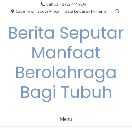
Skip
Call Us: +2782 444 YEAH
to
Cape Town, South Africa
data keluaran hk hari ini
content
Berita Seputar
Manfaat
Berolahraga
Bagi Tubuh
Menu