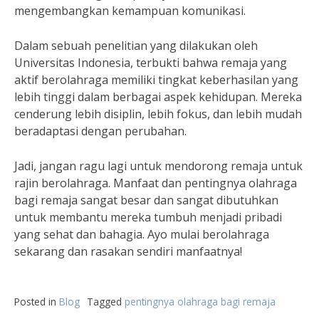
mengembangkan kemampuan komunikasi.
Dalam sebuah penelitian yang dilakukan oleh
Universitas Indonesia, terbukti bahwa remaja yang
aktif berolahraga memiliki tingkat keberhasilan yang
lebih tinggi dalam berbagai aspek kehidupan. Mereka
cenderung lebih disiplin, lebih fokus, dan lebih mudah
beradaptasi dengan perubahan.
Jadi, jangan ragu lagi untuk mendorong remaja untuk
rajin berolahraga. Manfaat dan pentingnya olahraga
bagi remaja sangat besar dan sangat dibutuhkan
untuk membantu mereka tumbuh menjadi pribadi
yang sehat dan bahagia. Ayo mulai berolahraga
sekarang dan rasakan sendiri manfaatnya!
Posted in
Blog
Tagged
pentingnya olahraga bagi remaja