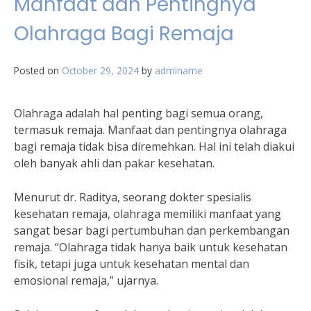
Manfaat dan Pentingnya
Olahraga Bagi Remaja
Posted on
October 29, 2024
by
adminame
Olahraga adalah hal penting bagi semua orang,
termasuk remaja. Manfaat dan pentingnya olahraga
bagi remaja tidak bisa diremehkan. Hal ini telah diakui
oleh banyak ahli dan pakar kesehatan.
Menurut dr. Raditya, seorang dokter spesialis
kesehatan remaja, olahraga memiliki manfaat yang
sangat besar bagi pertumbuhan dan perkembangan
remaja. “Olahraga tidak hanya baik untuk kesehatan
fisik, tetapi juga untuk kesehatan mental dan
emosional remaja,” ujarnya.