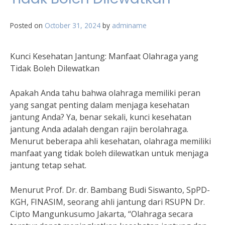
Posted on
October 31, 2024
by
adminame
Kunci Kesehatan Jantung: Manfaat Olahraga yang
Tidak Boleh Dilewatkan
Apakah Anda tahu bahwa olahraga memiliki peran
yang sangat penting dalam menjaga kesehatan
jantung Anda? Ya, benar sekali, kunci kesehatan
jantung Anda adalah dengan rajin berolahraga.
Menurut beberapa ahli kesehatan, olahraga memiliki
manfaat yang tidak boleh dilewatkan untuk menjaga
jantung tetap sehat.
Menurut Prof. Dr. dr. Bambang Budi Siswanto, SpPD-
KGH, FINASIM, seorang ahli jantung dari RSUPN Dr.
Cipto Mangunkusumo Jakarta, “Olahraga secara