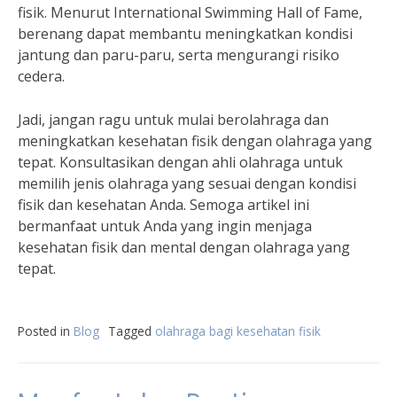
fisik. Menurut International Swimming Hall of Fame,
berenang dapat membantu meningkatkan kondisi
jantung dan paru-paru, serta mengurangi risiko
cedera.
Jadi, jangan ragu untuk mulai berolahraga dan
meningkatkan kesehatan fisik dengan olahraga yang
tepat. Konsultasikan dengan ahli olahraga untuk
memilih jenis olahraga yang sesuai dengan kondisi
fisik dan kesehatan Anda. Semoga artikel ini
bermanfaat untuk Anda yang ingin menjaga
kesehatan fisik dan mental dengan olahraga yang
tepat.
Posted in
Blog
Tagged
olahraga bagi kesehatan fisik