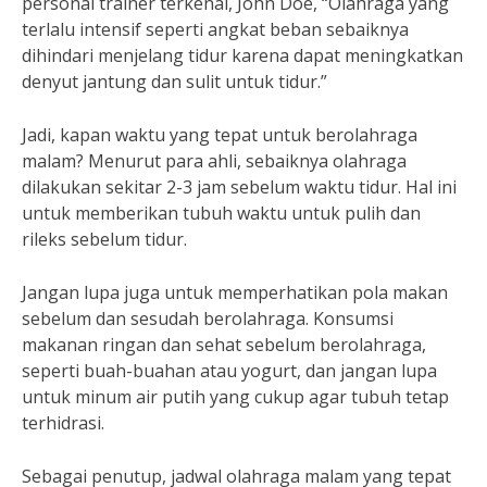
personal trainer terkenal, John Doe, “Olahraga yang
terlalu intensif seperti angkat beban sebaiknya
dihindari menjelang tidur karena dapat meningkatkan
denyut jantung dan sulit untuk tidur.”
Jadi, kapan waktu yang tepat untuk berolahraga
malam? Menurut para ahli, sebaiknya olahraga
dilakukan sekitar 2-3 jam sebelum waktu tidur. Hal ini
untuk memberikan tubuh waktu untuk pulih dan
rileks sebelum tidur.
Jangan lupa juga untuk memperhatikan pola makan
sebelum dan sesudah berolahraga. Konsumsi
makanan ringan dan sehat sebelum berolahraga,
seperti buah-buahan atau yogurt, dan jangan lupa
untuk minum air putih yang cukup agar tubuh tetap
terhidrasi.
Sebagai penutup, jadwal olahraga malam yang tepat