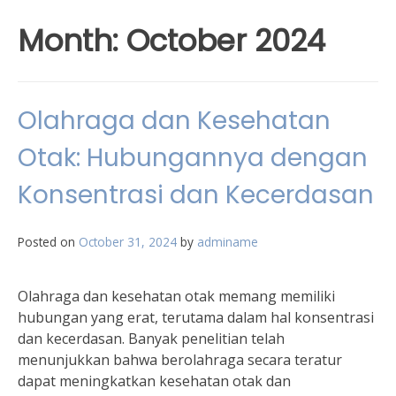
Month:
October 2024
Olahraga dan Kesehatan
Otak: Hubungannya dengan
Konsentrasi dan Kecerdasan
Posted on
October 31, 2024
by
adminame
Olahraga dan kesehatan otak memang memiliki
hubungan yang erat, terutama dalam hal konsentrasi
dan kecerdasan. Banyak penelitian telah
menunjukkan bahwa berolahraga secara teratur
dapat meningkatkan kesehatan otak dan