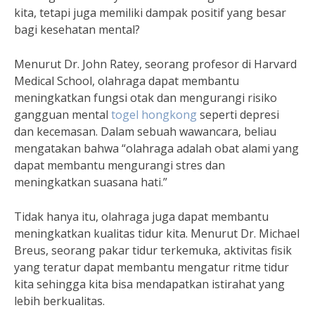
kita, tetapi juga memiliki dampak positif yang besar
bagi kesehatan mental?
Menurut Dr. John Ratey, seorang profesor di Harvard
Medical School, olahraga dapat membantu
meningkatkan fungsi otak dan mengurangi risiko
gangguan mental
togel hongkong
seperti depresi
dan kecemasan. Dalam sebuah wawancara, beliau
mengatakan bahwa “olahraga adalah obat alami yang
dapat membantu mengurangi stres dan
meningkatkan suasana hati.”
Tidak hanya itu, olahraga juga dapat membantu
meningkatkan kualitas tidur kita. Menurut Dr. Michael
Breus, seorang pakar tidur terkemuka, aktivitas fisik
yang teratur dapat membantu mengatur ritme tidur
kita sehingga kita bisa mendapatkan istirahat yang
lebih berkualitas.