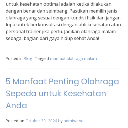
untuk kesehatan optimal adalah ketika dilakukan
dengan benar dan seimbang. Pastikan memilih jenis
olahraga yang sesuai dengan kondisi fisik dan jangan
lupa untuk berkonsultasi dengan ahli kesehatan atau
personal trainer jika perlu. Jadikan olahraga malam
sebagai bagian dari gaya hidup sehat Anda!
Posted in
Blog
Tagged
manfaat olahraga malam
5 Manfaat Penting Olahraga
Sepeda untuk Kesehatan
Anda
Posted on
October 30, 2024
by
adminame