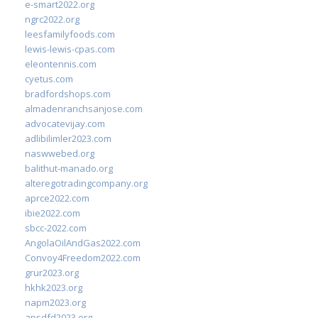
e-smart2022.org
ngrc2022.org
leesfamilyfoods.com
lewis-lewis-cpas.com
eleontennis.com
cyetus.com
bradfordshops.com
almadenranchsanjose.com
advocatevijay.com
adlibilimler2023.com
naswwebed.org
balithut-manado.org
alteregotradingcompany.org
aprce2022.com
ibie2022.com
sbcc-2022.com
AngolaOilAndGas2022.com
Convoy4Freedom2022.com
grur2023.org
hkhk2023.org
napm2023.org
apsdfd2023.org