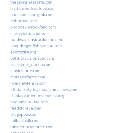
thegeorginaestate.com
blythewoodseafood.com
paolosdelibangkok.com
bobacove.com
phoone24brookfield.com
mickeybarmama.com
roadwayconstructioninc.com
shopdragonflyboutique.com
sportszilla.org
batchprovisionsbar.com
brasserie-gobette.com
musicrearte.com
morseysfarms.com
riverviewtennis.com
official-kelly-toys-squishmallows.com
displaygardenonsuncrest.org
bbq-empire-usa.com
feedstoreva.com
drogopets.com
ediblechalk.com
tabletennisnearme.com
oaksofa.com