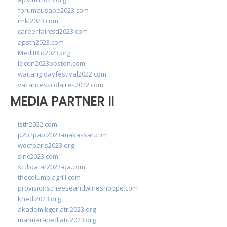
forumausape2023.com
imkl2023.com
careerfaircsd2023.com
apsth2023.com
MedItRio2023.org
lcicon2023boston.com
waitangidayfestival2022.com
vacancesscolaires2022.com
MEDIA PARTNER II
isth2022.com
p2b2pabi2023-makassar.com
wocfparis2023.org
sinc2023.com
scdlqatar2022-qa.com
thecolumbiagrill.com
provisionscheeseandwineshoppe.com
khedi2023.org
akademikgeriatri2023.org
marmarapediatri2023.org