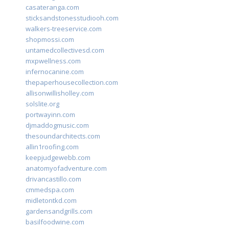
casateranga.com
sticksandstonesstudiooh.com
walkers-treeservice.com
shopmossi.com
untamedcollectivesd.com
mxpwellness.com
infernocanine.com
thepaperhousecollection.com
allisonwillisholley.com
solslite.org
portwayinn.com
djmaddogmusic.com
thesoundarchitects.com
allin1roofing.com
keepjudgewebb.com
anatomyofadventure.com
drivancastillo.com
cmmedspa.com
midletontkd.com
gardensandgrills.com
basilfoodwine.com