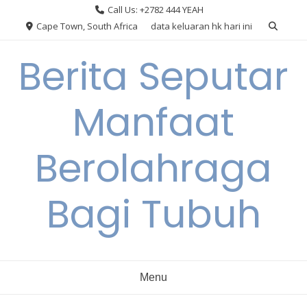
Skip
Call Us: +2782 444 YEAH
to
Cape Town, South Africa
data keluaran hk hari ini
content
Berita Seputar
Manfaat
Berolahraga
Bagi Tubuh
Menu