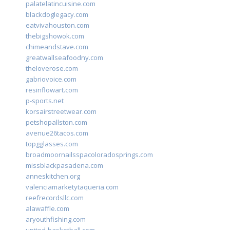
palatelatincuisine.com
blackdoglegacy.com
eatvivahouston.com
thebigshowok.com
chimeandstave.com
greatwallseafoodny.com
theloverose.com
gabriovoice.com
resinflowart.com
p-sports.net
korsairstreetwear.com
petshopallston.com
avenue26tacos.com
topgglasses.com
broadmoornailsspacoloradosprings.com
missblackpasadena.com
anneskitchen.org
valenciamarketytaqueria.com
reefrecordsllc.com
alawaffle.com
aryouthfishing.com