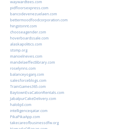
waywardtees.com
pidfloorsexpress.com
bancodevenezuelaen.com
bettermoodfoodcorporation.com
hingstonnt.com
chooseagender.com
hoverboardssale.com
alaskapolitics.com
stsmp.org
manoelneves.com
mandelaeffectlibrary.com
roselynns.com
balanceyoganj.com
salesforceblogs.com
TrainGames365.com
BaytownEvaCationRentals.com
JabalpurCakeDelivery.com
halobjd.com
intelligenceqatar.com
PikaPikaApp.com
takecareofbusinessdfw.org
HamadaOfJapan.com