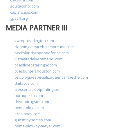
soultacohtx.com
capishcaps.com
gpsyfl.org
MEDIA PARTNER III
vwrepairarlington.com
cleaningservicebaltimore-md.com
beckslandscapeandfence.com
vistaaltadelveramendi.com
coastlinecateringnc.com
cuesburgershouston.com
psicologiaespecializadaencampeche.com
dmtacos.com
crescentstreetprinting.com
hornopizza.com
driveadragster.com
hematologa.com
lizaivanov.com
guesttinyhomes.com
home-plow-by-meyer.com