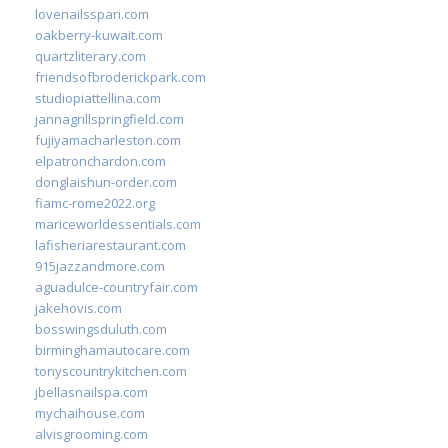
lovenailsspari.com
oakberry-kuwait.com
quartzliterary.com
friendsofbroderickpark.com
studiopiattellina.com
jannagrillspringfield.com
fujiyamacharleston.com
elpatronchardon.com
donglaishun-order.com
fiamc-rome2022.org
mariceworldessentials.com
lafisheriarestaurant.com
915jazzandmore.com
aguadulce-countryfair.com
jakehovis.com
bosswingsduluth.com
birminghamautocare.com
tonyscountrykitchen.com
jbellasnailspa.com
mychaihouse.com
alvisgrooming.com