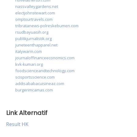
novelatherton.com
nassvalleygardens.net
electjohnstewart.com
omptourtravels.com
tribratanews-polreskebumen.com
rsudbayuasih.org
publikjurnalistik.org
juneteenthapparel.net
italywarm.com
journaloffinanceeconomics.com
kvk-kumari.org
foodscienceandtechnology.com
scisportsscience.com
addisababacuisineaz.com
burgerimcamas.com
Link Alternatif
Result HK