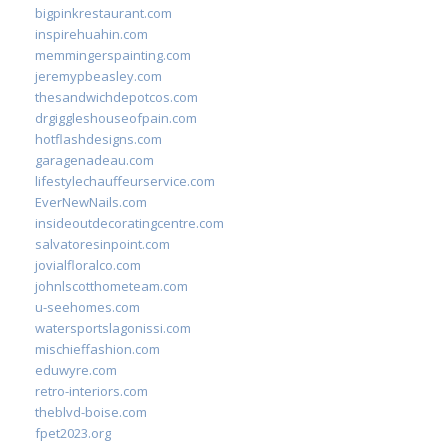
bigpinkrestaurant.com
inspirehuahin.com
memmingerspainting.com
jeremypbeasley.com
thesandwichdepotcos.com
drgiggleshouseofpain.com
hotflashdesigns.com
garagenadeau.com
lifestylechauffeurservice.com
EverNewNails.com
insideoutdecoratingcentre.com
salvatoresinpoint.com
jovialfloralco.com
johnlscotthometeam.com
u-seehomes.com
watersportslagonissi.com
mischieffashion.com
eduwyre.com
retro-interiors.com
theblvd-boise.com
fpet2023.org