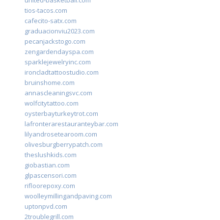
united-basketball.com
tios-tacos.com
cafecito-satx.com
graduacionviu2023.com
pecanjackstogo.com
zengardendayspa.com
sparklejewelryinc.com
ironcladtattoostudio.com
bruinshome.com
annascleaningsvc.com
wolfcitytattoo.com
oysterbayturkeytrot.com
lafronterarestauranteybar.com
lilyandrosetearoom.com
olivesburgberrypatch.com
theslushkids.com
giobastian.com
glpascensori.com
rifloorepoxy.com
woolleymillingandpaving.com
uptonpvd.com
2troublegrill.com