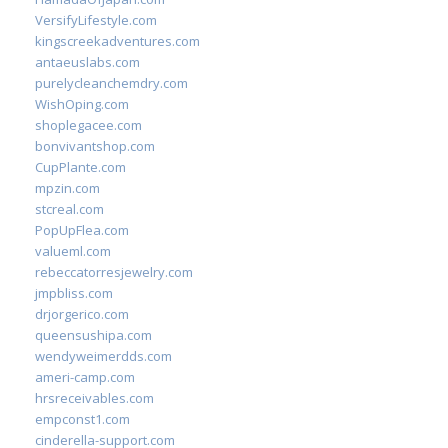
VersifyLifestyle.com
kingscreekadventures.com
antaeuslabs.com
purelycleanchemdry.com
WishOping.com
shoplegacee.com
bonvivantshop.com
CupPlante.com
mpzin.com
stcreal.com
PopUpFlea.com
valueml.com
rebeccatorresjewelry.com
jmpbliss.com
drjorgerico.com
queensushipa.com
wendyweimerdds.com
ameri-camp.com
hrsreceivables.com
empconst1.com
cinderella-support.com