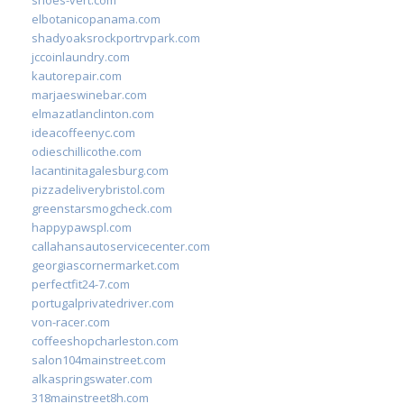
elbotanicopanama.com
shadyoaksrockportrvpark.com
jccoinlaundry.com
kautorepair.com
marjaeswinebar.com
elmazatlanclinton.com
ideacoffeenyc.com
odieschillicothe.com
lacantinitagalesburg.com
pizzadeliverybristol.com
greenstarsmogcheck.com
happypawspl.com
callahansautoservicecenter.com
georgiascornermarket.com
perfectfit24-7.com
portugalprivatedriver.com
von-racer.com
coffeeshopcharleston.com
salon104mainstreet.com
alkaspringswater.com
318mainstreet8h.com