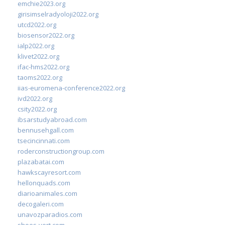
emchie2023.org
girisimselradyoloji2022.org
utcd2022.org
biosensor2022.org
ialp2022.org
klivet2022.org
ifac-hms2022.org
taoms2022.org
iias-euromena-conference2022.org
ivd2022.org
csity2022.org
ibsarstudyabroad.com
bennusehgall.com
tsecincinnati.com
roderconstructiongroup.com
plazabatai.com
hawkscayresort.com
hellonquads.com
diarioanimales.com
decogaleri.com
unavozparadios.com
shoes-vert.com