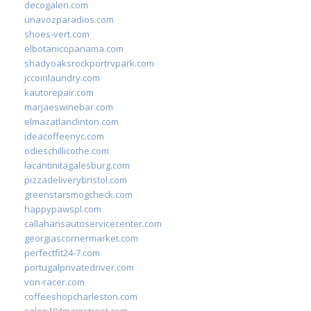
decogaleri.com
unavozparadios.com
shoes-vert.com
elbotanicopanama.com
shadyoaksrockportrvpark.com
jccoinlaundry.com
kautorepair.com
marjaeswinebar.com
elmazatlanclinton.com
ideacoffeenyc.com
odieschillicothe.com
lacantinitagalesburg.com
pizzadeliverybristol.com
greenstarsmogcheck.com
happypawspl.com
callahansautoservicecenter.com
georgiascornermarket.com
perfectfit24-7.com
portugalprivatedriver.com
von-racer.com
coffeeshopcharleston.com
salon104mainstreet.com