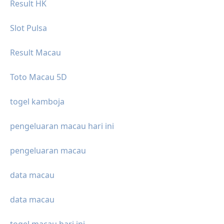
Result HK
Slot Pulsa
Result Macau
Toto Macau 5D
togel kamboja
pengeluaran macau hari ini
pengeluaran macau
data macau
data macau