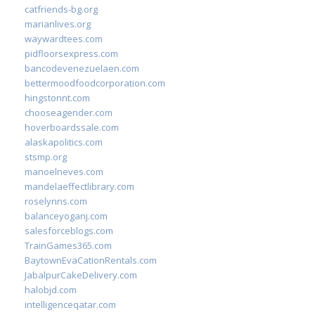
catfriends-bg.org
marianlives.org
waywardtees.com
pidfloorsexpress.com
bancodevenezuelaen.com
bettermoodfoodcorporation.com
hingstonnt.com
chooseagender.com
hoverboardssale.com
alaskapolitics.com
stsmp.org
manoelneves.com
mandelaeffectlibrary.com
roselynns.com
balanceyoganj.com
salesforceblogs.com
TrainGames365.com
BaytownEvaCationRentals.com
JabalpurCakeDelivery.com
halobjd.com
intelligenceqatar.com