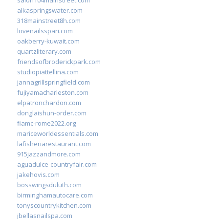
alkaspringswater.com
318mainstreet8h.com
lovenailsspari.com
oakberry-kuwait.com
quartzliterary.com
friendsofbroderickpark.com
studiopiattellina.com
jannagrillspringfield.com
fujiyamacharleston.com
elpatronchardon.com
donglaishun-order.com
fiamc-rome2022.org
mariceworldessentials.com
lafisheriarestaurant.com
915jazzandmore.com
aguadulce-countryfair.com
jakehovis.com
bosswingsduluth.com
birminghamautocare.com
tonyscountrykitchen.com
jbellasnailspa.com