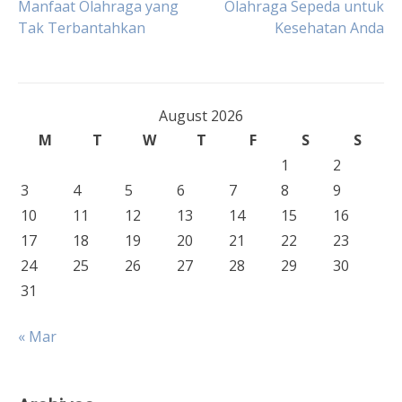
Manfaat Olahraga yang
Olahraga Sepeda untuk
Tak Terbantahkan
Kesehatan Anda
navigation
August 2026
M
T
W
T
F
S
S
1
2
3
4
5
6
7
8
9
10
11
12
13
14
15
16
17
18
19
20
21
22
23
24
25
26
27
28
29
30
31
« Mar