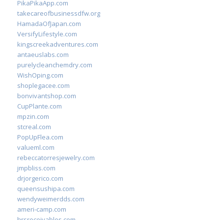
PikaPikaApp.com
takecareofbusinessdfw.org
HamadaOfJapan.com
VersifyLifestyle.com
kingscreekadventures.com
antaeuslabs.com
purelycleanchemdry.com
WishOping.com
shoplegacee.com
bonvivantshop.com
CupPlante.com
mpzin.com
stcreal.com
PopUpFlea.com
valueml.com
rebeccatorresjewelry.com
jmpbliss.com
drjorgerico.com
queensushipa.com
wendyweimerdds.com
ameri-camp.com
hrsreceivables.com