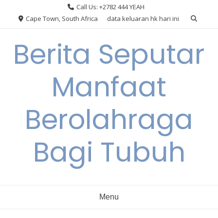
Skip
Call Us: +2782 444 YEAH
to
Cape Town, South Africa
data keluaran hk hari ini
content
Berita Seputar
Manfaat
Berolahraga
Bagi Tubuh
Menu