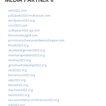
isth2022.com
p2b2pabi2023-makassar.com
wocfparis2023.org
sinc2023.com
scdlqatar2022-qa.com
thecolumbiagrill.com
provisionscheeseandwineshoppe.com
khedi2023.org
akademikgeriatri2023.org
marmarapediatri2023.org
emchie2023.org
girisimselradyoloji2022.org
utcd2022.org
biosensor2022.org
ialp2022.org
klivet2022.org
ifac-hms2022.org
taoms2022.org
iias-euromena-conference2022.org
ivd2022.org