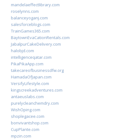
mandelaeffectlibrary.com
roselynns.com
balanceyoganj.com
salesforceblogs.com
TrainGames365.com
BaytownEvaCationRentals.com
JabalpurCakeDelivery.com
halobjd.com
intelligenceqatar.com
PikaPikaApp.com
takecareofbusinessdfw.org
HamadaOfJapan.com
VersifyLifestyle.com
kingscreekadventures.com
antaeuslabs.com
purelycleanchemdry.com
WishOping.com
shoplegacee.com
bonvivantshop.com
CupPlante.com
mpzin.com