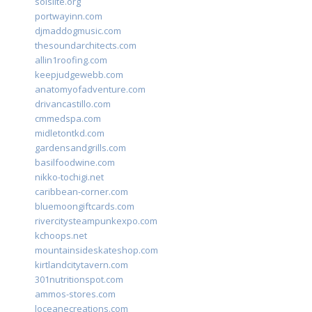
solslite.org
portwayinn.com
djmaddogmusic.com
thesoundarchitects.com
allin1roofing.com
keepjudgewebb.com
anatomyofadventure.com
drivancastillo.com
cmmedspa.com
midletontkd.com
gardensandgrills.com
basilfoodwine.com
nikko-tochigi.net
caribbean-corner.com
bluemoongiftcards.com
rivercitysteampunkexpo.com
kchoops.net
mountainsideskateshop.com
kirtlandcitytavern.com
301nutritionspot.com
ammos-stores.com
loceanecreations.com