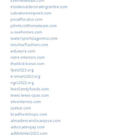
EverNewNails.com
insideoutdecoratingcentre.com
salvatoresinpoint.com
jovialfloralco.com
johnlscotthometeam.com
u-seehomes.com
watersportslagonissi.com
mischieffashion.com
eduwyre.com
retro-interiors.com
theblvd-boise.com
fpet2023.org
e-smart2022.org
ngrc2022.org
leesfamilyfoods.com
lewis-lewis-cpas.com
eleontennis.com
cyetus.com
bradfordshops.com
almadenranchsanjose.com
advocatevijay.com
adlibilimler2023.com