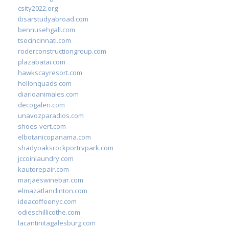
csity2022.org
ibsarstudyabroad.com
bennusehgall.com
tsecincinnati.com
roderconstructiongroup.com
plazabatai.com
hawkscayresort.com
hellonquads.com
diarioanimales.com
decogaleri.com
unavozparadios.com
shoes-vert.com
elbotanicopanama.com
shadyoaksrockportrvpark.com
jccoinlaundry.com
kautorepair.com
marjaeswinebar.com
elmazatlanclinton.com
ideacoffeenyc.com
odieschillicothe.com
lacantinitagalesburg.com