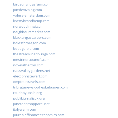
birdsongridgefarm.com
joiedevivblog.com
valera-amsterdam.com
libertybrandhemp.com
norwoodinnwi.com
neighboursmarket.com
blackanguscareers.com
bolesfororegon.com
bodega-ole.com
thestreamlinerlounge.com
mestrinorubanofc.com
novelatherton.com
nassvalleygardens.net
electjohnstewart.com
omptourtravels.com
tribratanews-polreskebumen.com
rsudbayuasih.org
publikjurnalistik.org
juneteenthapparel.net
italywarm.com
journaloffinanceeconomics.com