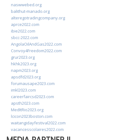
naswwebed.org
balithut-manado.org
alteregotradingcompany.org
aprce2022.com
ibie2022.com
sbcc-2022.com
AngolaOilAndGas2022.com
Convoy4Freedom2022.com
grur2023.org
hkhk2023.org
napm2023.org
apsdfd2023.org
forumausape2023.com
imkl2023.com
careerfaircsd2023.com
apsth2023.com
MedItRio2023.org
lcicon2023boston.com
waitangidayfestival2022.com
vacancesscolaires2022.com
MEDIA PARTNER II