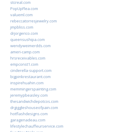
stcreal.com
PopUpFlea.com
valueml.com
rebeccatorresjewelry.com
jmpbliss.com
drjorgerico.com
queensushipa.com
wendyweimerdds.com
ameri-camp.com
hrsreceivables.com
empconst1.com
cinderella-support.com
bigpinkrestaurant.com
inspirehuahin.com
memmingerspainting.com
jeremypbeasley.com
thesandwichdepotcos.com
drgiggleshouseofpain.com
hotflashdesigns.com
garagenadeau.com
lifestylechauffeurservice.com