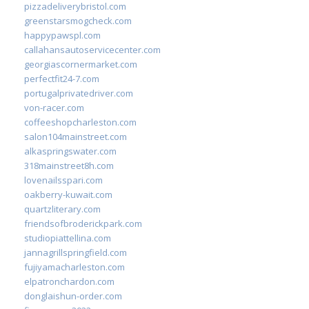
pizzadeliverybristol.com
greenstarsmogcheck.com
happypawspl.com
callahansautoservicecenter.com
georgiascornermarket.com
perfectfit24-7.com
portugalprivatedriver.com
von-racer.com
coffeeshopcharleston.com
salon104mainstreet.com
alkaspringswater.com
318mainstreet8h.com
lovenailsspari.com
oakberry-kuwait.com
quartzliterary.com
friendsofbroderickpark.com
studiopiattellina.com
jannagrillspringfield.com
fujiyamacharleston.com
elpatronchardon.com
donglaishun-order.com