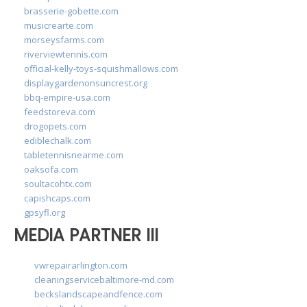
brasserie-gobette.com
musicrearte.com
morseysfarms.com
riverviewtennis.com
official-kelly-toys-squishmallows.com
displaygardenonsuncrest.org
bbq-empire-usa.com
feedstoreva.com
drogopets.com
ediblechalk.com
tabletennisnearme.com
oaksofa.com
soultacohtx.com
capishcaps.com
gpsyfl.org
MEDIA PARTNER III
vwrepairarlington.com
cleaningservicebaltimore-md.com
beckslandscapeandfence.com