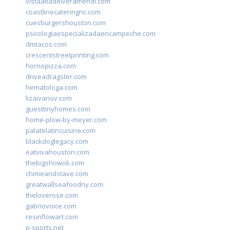
vistaaltadelveramendi.com
coastlinecateringnc.com
cuesburgershouston.com
psicologiaespecializadaencampeche.com
dmtacos.com
crescentstreetprinting.com
hornopizza.com
driveadragster.com
hematologa.com
lizaivanov.com
guesttinyhomes.com
home-plow-by-meyer.com
palatelatincuisine.com
blackdoglegacy.com
eatvivahouston.com
thebigshowok.com
chimeandstave.com
greatwallseafoodny.com
theloverose.com
gabriovoice.com
resinflowart.com
p-sports.net