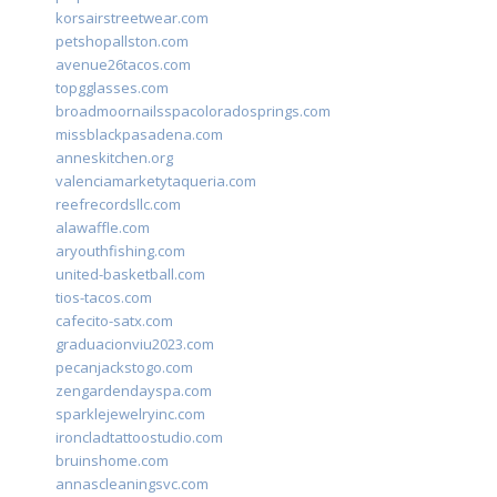
korsairstreetwear.com
petshopallston.com
avenue26tacos.com
topgglasses.com
broadmoornailsspacoloradosprings.com
missblackpasadena.com
anneskitchen.org
valenciamarketytaqueria.com
reefrecordsllc.com
alawaffle.com
aryouthfishing.com
united-basketball.com
tios-tacos.com
cafecito-satx.com
graduacionviu2023.com
pecanjackstogo.com
zengardendayspa.com
sparklejewelryinc.com
ironcladtattoostudio.com
bruinshome.com
annascleaningsvc.com