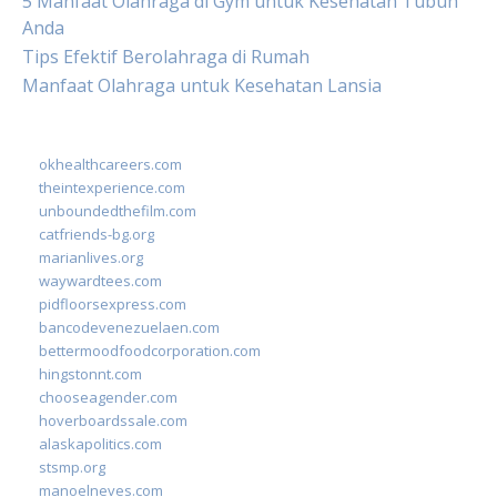
5 Manfaat Olahraga di Gym untuk Kesehatan Tubuh
Anda
Tips Efektif Berolahraga di Rumah
Manfaat Olahraga untuk Kesehatan Lansia
okhealthcareers.com
theintexperience.com
unboundedthefilm.com
catfriends-bg.org
marianlives.org
waywardtees.com
pidfloorsexpress.com
bancodevenezuelaen.com
bettermoodfoodcorporation.com
hingstonnt.com
chooseagender.com
hoverboardssale.com
alaskapolitics.com
stsmp.org
manoelneves.com