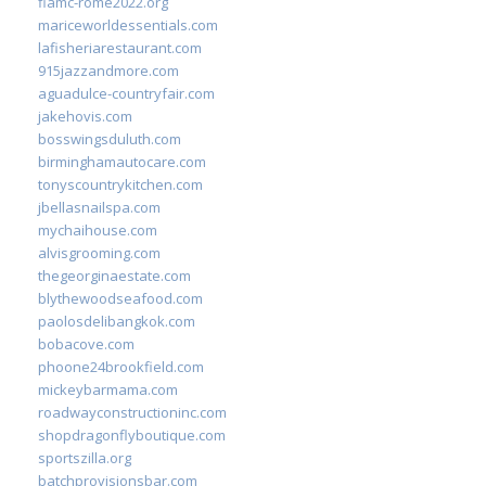
fiamc-rome2022.org
mariceworldessentials.com
lafisheriarestaurant.com
915jazzandmore.com
aguadulce-countryfair.com
jakehovis.com
bosswingsduluth.com
birminghamautocare.com
tonyscountrykitchen.com
jbellasnailspa.com
mychaihouse.com
alvisgrooming.com
thegeorginaestate.com
blythewoodseafood.com
paolosdelibangkok.com
bobacove.com
phoone24brookfield.com
mickeybarmama.com
roadwayconstructioninc.com
shopdragonflyboutique.com
sportszilla.org
batchprovisionsbar.com