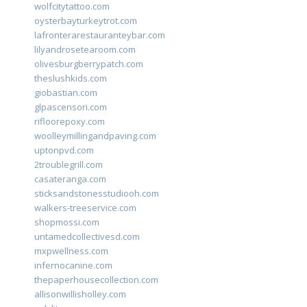
wolfcitytattoo.com
oysterbayturkeytrot.com
lafronterarestauranteybar.com
lilyandrosetearoom.com
olivesburgberrypatch.com
theslushkids.com
giobastian.com
glpascensori.com
rifloorepoxy.com
woolleymillingandpaving.com
uptonpvd.com
2troublegrill.com
casateranga.com
sticksandstonesstudiooh.com
walkers-treeservice.com
shopmossi.com
untamedcollectivesd.com
mxpwellness.com
infernocanine.com
thepaperhousecollection.com
allisonwillisholley.com