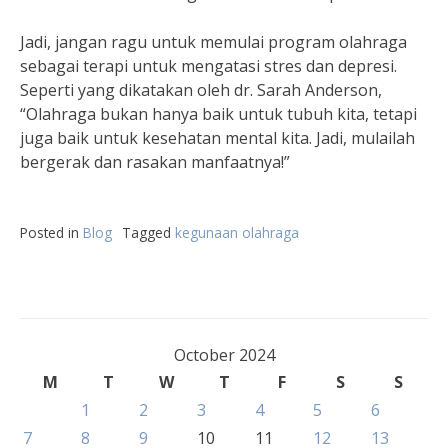
Jadi, jangan ragu untuk memulai program olahraga
sebagai terapi untuk mengatasi stres dan depresi.
Seperti yang dikatakan oleh dr. Sarah Anderson,
“Olahraga bukan hanya baik untuk tubuh kita, tetapi
juga baik untuk kesehatan mental kita. Jadi, mulailah
bergerak dan rasakan manfaatnya!”
Posted in
Blog
Tagged
kegunaan olahraga
October 2024
M
T
W
T
F
S
S
1
2
3
4
5
6
7
8
9
10
11
12
13