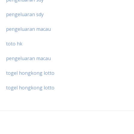
pengeluaran sdy
pengeluaran macau
toto hk
pengeluaran macau
togel hongkong lotto
togel hongkong lotto