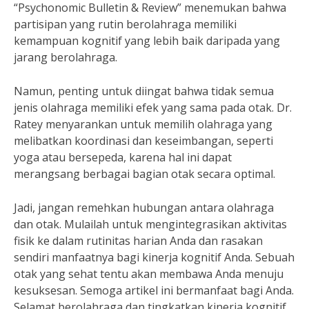
“Psychonomic Bulletin & Review” menemukan bahwa
partisipan yang rutin berolahraga memiliki
kemampuan kognitif yang lebih baik daripada yang
jarang berolahraga.
Namun, penting untuk diingat bahwa tidak semua
jenis olahraga memiliki efek yang sama pada otak. Dr.
Ratey menyarankan untuk memilih olahraga yang
melibatkan koordinasi dan keseimbangan, seperti
yoga atau bersepeda, karena hal ini dapat
merangsang berbagai bagian otak secara optimal.
Jadi, jangan remehkan hubungan antara olahraga
dan otak. Mulailah untuk mengintegrasikan aktivitas
fisik ke dalam rutinitas harian Anda dan rasakan
sendiri manfaatnya bagi kinerja kognitif Anda. Sebuah
otak yang sehat tentu akan membawa Anda menuju
kesuksesan. Semoga artikel ini bermanfaat bagi Anda.
Selamat berolahraga dan tingkatkan kinerja kognitif