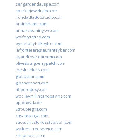
zengardendayspa.com
sparklejewelryinc.com
ironcladtattoostudio.com
bruinshome.com
annascleaningsvc.com
wolfcitytattoo.com
oysterbayturkeytrot.com
lafronterarestauranteybar.com
lilyandrosetearoom.com
olivesburgberrypatch.com
theslushkids.com
giobastian.com
glpascensori.com
rifloorepoxy.com
woolleymillingandpaving.com
uptonpvd.com
2troublegrill.com
casateranga.com
sticksandstonesstudiooh.com
walkers-treeservice.com
shopmossi.com