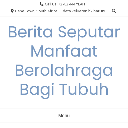
Skip
Call Us: +2782 444 YEAH
to
Cape Town, South Africa
data keluaran hk hari ini
content
Berita Seputar
Manfaat
Berolahraga
Bagi Tubuh
Menu