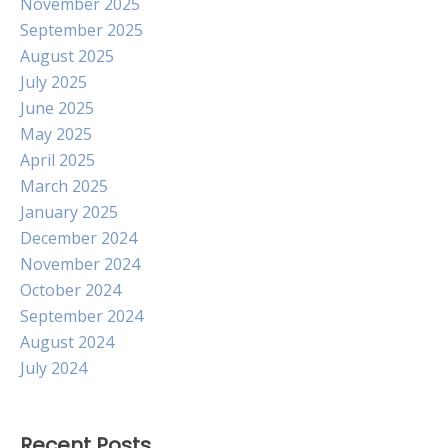
November 2025
September 2025
August 2025
July 2025
June 2025
May 2025
April 2025
March 2025
January 2025
December 2024
November 2024
October 2024
September 2024
August 2024
July 2024
Recent Posts