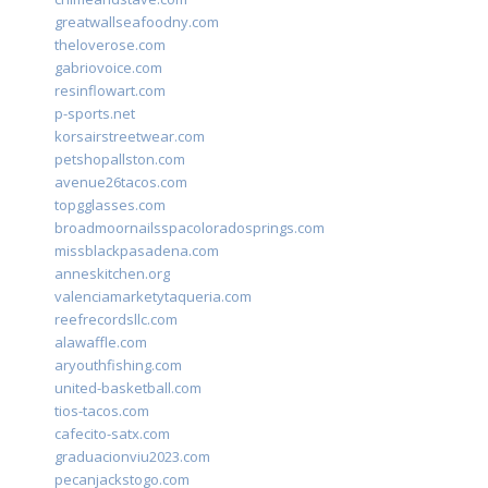
greatwallseafoodny.com
theloverose.com
gabriovoice.com
resinflowart.com
p-sports.net
korsairstreetwear.com
petshopallston.com
avenue26tacos.com
topgglasses.com
broadmoornailsspacoloradosprings.com
missblackpasadena.com
anneskitchen.org
valenciamarketytaqueria.com
reefrecordsllc.com
alawaffle.com
aryouthfishing.com
united-basketball.com
tios-tacos.com
cafecito-satx.com
graduacionviu2023.com
pecanjackstogo.com