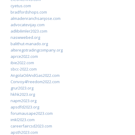
cyetus.com
bradfordshops.com
almadenranchsanjose.com
advocatevijay.com
adlibilimler2023.com
naswwebed.org
balithut-manado.org
alteregotradingcompany.org
aprce2022.com
ibie2022.com
sbcc-2022.com
AngolaOilAndGas2022.com
Convoy4Freedom2022.com
grur2023.org
hkhk2023.org
napm2023.org
apsdfd2023.org
forumausape2023.com
imkl2023.com
careerfaircsd2023.com
apsth2023.com