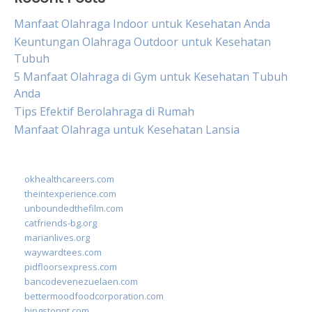
Manfaat Olahraga Indoor untuk Kesehatan Anda
Keuntungan Olahraga Outdoor untuk Kesehatan
Tubuh
5 Manfaat Olahraga di Gym untuk Kesehatan Tubuh
Anda
Tips Efektif Berolahraga di Rumah
Manfaat Olahraga untuk Kesehatan Lansia
okhealthcareers.com
theintexperience.com
unboundedthefilm.com
catfriends-bg.org
marianlives.org
waywardtees.com
pidfloorsexpress.com
bancodevenezuelaen.com
bettermoodfoodcorporation.com
hingstonnt.com