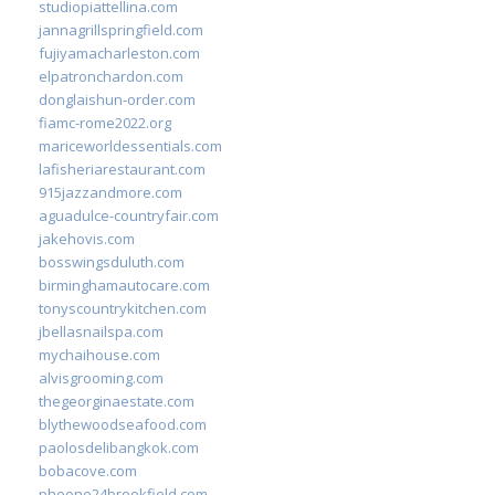
studiopiattellina.com
jannagrillspringfield.com
fujiyamacharleston.com
elpatronchardon.com
donglaishun-order.com
fiamc-rome2022.org
mariceworldessentials.com
lafisheriarestaurant.com
915jazzandmore.com
aguadulce-countryfair.com
jakehovis.com
bosswingsduluth.com
birminghamautocare.com
tonyscountrykitchen.com
jbellasnailspa.com
mychaihouse.com
alvisgrooming.com
thegeorginaestate.com
blythewoodseafood.com
paolosdelibangkok.com
bobacove.com
phoone24brookfield.com