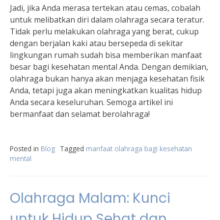
Jadi, jika Anda merasa tertekan atau cemas, cobalah
untuk melibatkan diri dalam olahraga secara teratur.
Tidak perlu melakukan olahraga yang berat, cukup
dengan berjalan kaki atau bersepeda di sekitar
lingkungan rumah sudah bisa memberikan manfaat
besar bagi kesehatan mental Anda. Dengan demikian,
olahraga bukan hanya akan menjaga kesehatan fisik
Anda, tetapi juga akan meningkatkan kualitas hidup
Anda secara keseluruhan. Semoga artikel ini
bermanfaat dan selamat berolahraga!
Posted in
Blog
Tagged
manfaat olahraga bagi kesehatan
mental
Olahraga Malam: Kunci
untuk Hidup Sehat dan