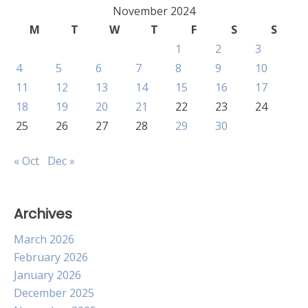
November 2024
M
T
W
T
F
S
S
1
2
3
4
5
6
7
8
9
10
11
12
13
14
15
16
17
18
19
20
21
22
23
24
25
26
27
28
29
30
« Oct
Dec »
Archives
March 2026
February 2026
January 2026
December 2025