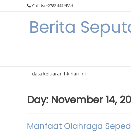
Skip
Call Us: +2782 444 YEAH
to
content
Berita Sepu
data keluaran hk hari ini
Day:
November 14, 2
Manfaat Olahraga Seped