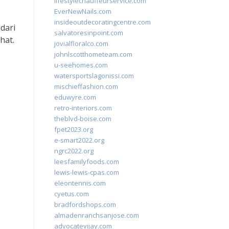
lifestylechauffeurservice.com
EverNewNails.com
insideoutdecoratingcentre.com
dari
salvatoresinpoint.com
hat.
jovialfloralco.com
johnlscotthometeam.com
u-seehomes.com
watersportslagonissi.com
mischieffashion.com
eduwyre.com
retro-interiors.com
theblvd-boise.com
fpet2023.org
e-smart2022.org
ngrc2022.org
leesfamilyfoods.com
lewis-lewis-cpas.com
eleontennis.com
cyetus.com
bradfordshops.com
almadenranchsanjose.com
advocatevijay.com