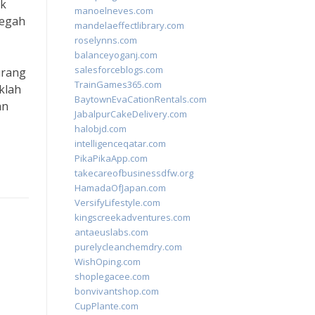
uk
manoelneves.com
cegah
mandelaeffectlibrary.com
roselynns.com
balanceyoganj.com
salesforceblogs.com
urang
TrainGames365.com
klah
BaytownEvaCationRentals.com
an
JabalpurCakeDelivery.com
halobjd.com
intelligenceqatar.com
PikaPikaApp.com
takecareofbusinessdfw.org
HamadaOfJapan.com
VersifyLifestyle.com
kingscreekadventures.com
antaeuslabs.com
purelycleanchemdry.com
WishOping.com
shoplegacee.com
bonvivantshop.com
CupPlante.com