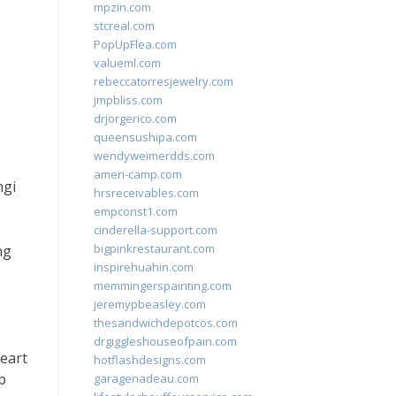
mpzin.com
stcreal.com
PopUpFlea.com
valueml.com
rebeccatorresjewelry.com
jmpbliss.com
drjorgerico.com
queensushipa.com
wendyweimerdds.com
ameri-camp.com
ngi
hrsreceivables.com
empconst1.com
cinderella-support.com
bigpinkrestaurant.com
ng
inspirehuahin.com
memmingerspainting.com
jeremypbeasley.com
thesandwichdepotcos.com
drgiggleshouseofpain.com
eart
hotflashdesigns.com
p
garagenadeau.com