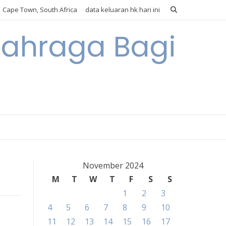
Cape Town, South Africa
data keluaran hk hari ini
lahraga Bagi
November 2024
M
T
W
T
F
S
S
1
2
3
4
5
6
7
8
9
10
11
12
13
14
15
16
17