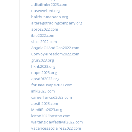
adlibilimler2023.com
naswwebed.org
balithut-manado.org
alteregotradingcompany.org
aprce2022.com
ibie2022.com
sbcc-2022.com
AngolaOilAndGas2022.com
Convoy4Freedom2022.com
grur2023.org
hkhk2023.org
napm2023.org
apsdfd2023.org
forumausape2023.com
imkl2023.com
careerfaircsd2023.com
apsth2023.com
MedItRio2023.org
lcicon2023boston.com
waitangidayfestival2022.com
vacancesscolaires2022.com