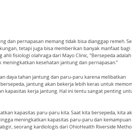
ung dan pernapasan memang tidak bisa dianggap remeh. S
gkungan, tetapi juga bisa memberikan banyak manfaat bagi
 ahli fisiologi olahraga dari Mayo Clinic, “Bersepeda adalah
tuk meningkatkan kesehatan jantung dan pernapasan.”
n daya tahan jantung dan paru-paru karena melibatkan
ta bersepeda, jantung akan bekerja lebih keras untuk memo
 kapasitas kerja jantung. Hal ini tentu sangat penting unt
atkan kapasitas paru-paru kita. Saat kita bersepeda, kita a
ehingga meningkatkan kapasitas paru-paru dan kemampuan
abgir, seorang kardiologis dari OhioHealth Riverside Metho