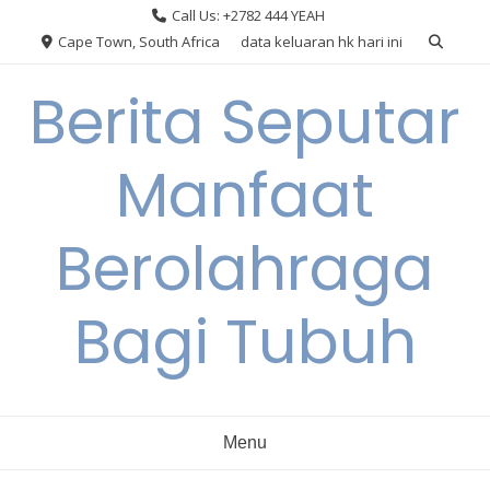
Skip
Call Us: +2782 444 YEAH
to
Cape Town, South Africa
data keluaran hk hari ini
content
Berita Seputar
Manfaat
Berolahraga
Bagi Tubuh
Menu