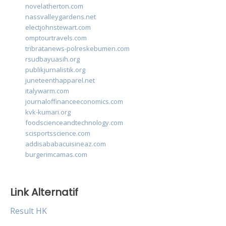
novelatherton.com
nassvalleygardens.net
electjohnstewart.com
omptourtravels.com
tribratanews-polreskebumen.com
rsudbayuasih.org
publikjurnalistik.org
juneteenthapparel.net
italywarm.com
journaloffinanceeconomics.com
kvk-kumari.org
foodscienceandtechnology.com
scisportsscience.com
addisababacuisineaz.com
burgerimcamas.com
Link Alternatif
Result HK