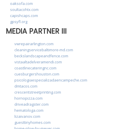
oaksofa.com
soultacohtx.com
capishcaps.com
gpsyfl.org
MEDIA PARTNER III
vwrepairarlington.com
cleaningservicebaltimore-md.com
beckslandscapeandfence.com
vistaaltadelveramendi.com
coastlinecateringnc.com
cuesburgershouston.com
psicologiaespecializadaencampeche.com
dmtacos.com
crescentstreetprinting.com
hornopizza.com
driveadragster.com
hematologa.com
lizaivanov.com
guesttinyhomes.com
home-plow-by-meyer.com