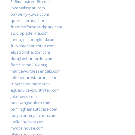
318mainstreet8h.com
lovenailsspari.com
oakberry-kuwait.com
quartzliterary.com
friendsofbroderickpark.com
studiopiattellina.com
jannagrillspringfield.com
fujiyamacharleston.com
elpatronchardon.com
donglaishun-order.com
fiamc-rome2022.org
mariceworldessentials.com
lafisheriarestaurant.com
915jazzandmore.com
aguadulce-countryfair.com
jakehovis.com
bosswingsduluth.com
birminghamautocare.com
tonyscountrykitchen.com
jbellasnailspa.com
mychaihouse.com
alvisgrooming.com