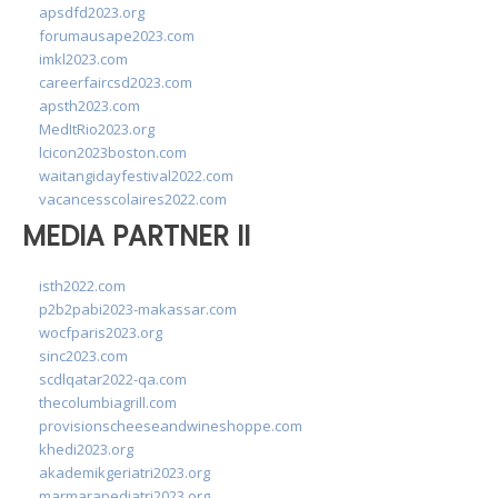
apsdfd2023.org
forumausape2023.com
imkl2023.com
careerfaircsd2023.com
apsth2023.com
MedItRio2023.org
lcicon2023boston.com
waitangidayfestival2022.com
vacancesscolaires2022.com
MEDIA PARTNER II
isth2022.com
p2b2pabi2023-makassar.com
wocfparis2023.org
sinc2023.com
scdlqatar2022-qa.com
thecolumbiagrill.com
provisionscheeseandwineshoppe.com
khedi2023.org
akademikgeriatri2023.org
marmarapediatri2023.org