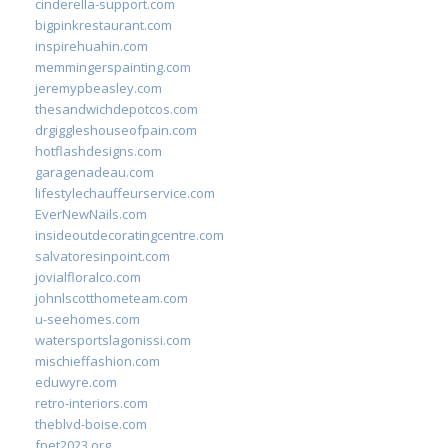
cinderella-support.com
bigpinkrestaurant.com
inspirehuahin.com
memmingerspainting.com
jeremypbeasley.com
thesandwichdepotcos.com
drgiggleshouseofpain.com
hotflashdesigns.com
garagenadeau.com
lifestylechauffeurservice.com
EverNewNails.com
insideoutdecoratingcentre.com
salvatoresinpoint.com
jovialfloralco.com
johnlscotthometeam.com
u-seehomes.com
watersportslagonissi.com
mischieffashion.com
eduwyre.com
retro-interiors.com
theblvd-boise.com
fpet2023.org