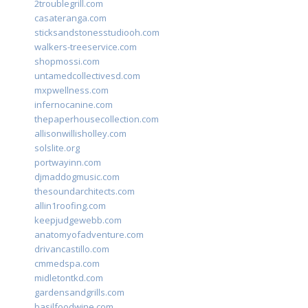
2troublegrill.com
casateranga.com
sticksandstonesstudiooh.com
walkers-treeservice.com
shopmossi.com
untamedcollectivesd.com
mxpwellness.com
infernocanine.com
thepaperhousecollection.com
allisonwillisholley.com
solslite.org
portwayinn.com
djmaddogmusic.com
thesoundarchitects.com
allin1roofing.com
keepjudgewebb.com
anatomyofadventure.com
drivancastillo.com
cmmedspa.com
midletontkd.com
gardensandgrills.com
basilfoodwine.com