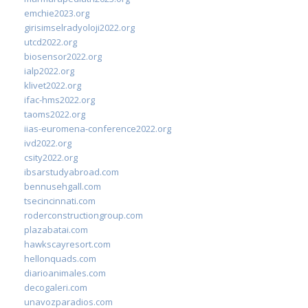
emchie2023.org
girisimselradyoloji2022.org
utcd2022.org
biosensor2022.org
ialp2022.org
klivet2022.org
ifac-hms2022.org
taoms2022.org
iias-euromena-conference2022.org
ivd2022.org
csity2022.org
ibsarstudyabroad.com
bennusehgall.com
tsecincinnati.com
roderconstructiongroup.com
plazabatai.com
hawkscayresort.com
hellonquads.com
diarioanimales.com
decogaleri.com
unavozparadios.com