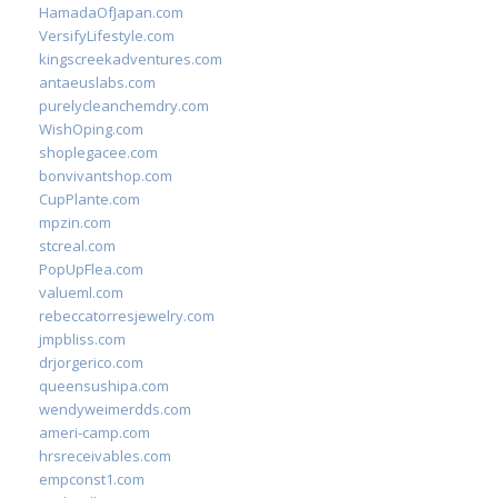
HamadaOfJapan.com
VersifyLifestyle.com
kingscreekadventures.com
antaeuslabs.com
purelycleanchemdry.com
WishOping.com
shoplegacee.com
bonvivantshop.com
CupPlante.com
mpzin.com
stcreal.com
PopUpFlea.com
valueml.com
rebeccatorresjewelry.com
jmpbliss.com
drjorgerico.com
queensushipa.com
wendyweimerdds.com
ameri-camp.com
hrsreceivables.com
empconst1.com