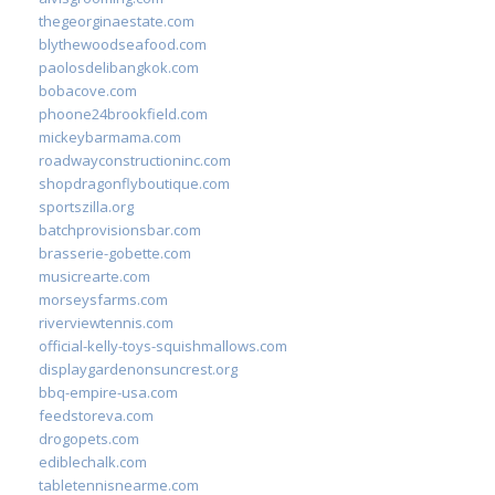
thegeorginaestate.com
blythewoodseafood.com
paolosdelibangkok.com
bobacove.com
phoone24brookfield.com
mickeybarmama.com
roadwayconstructioninc.com
shopdragonflyboutique.com
sportszilla.org
batchprovisionsbar.com
brasserie-gobette.com
musicrearte.com
morseysfarms.com
riverviewtennis.com
official-kelly-toys-squishmallows.com
displaygardenonsuncrest.org
bbq-empire-usa.com
feedstoreva.com
drogopets.com
ediblechalk.com
tabletennisnearme.com