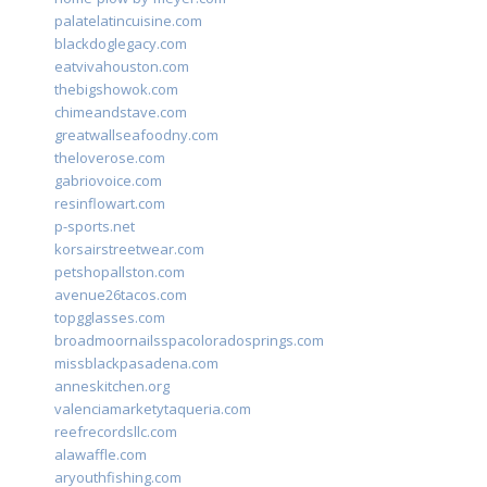
palatelatincuisine.com
blackdoglegacy.com
eatvivahouston.com
thebigshowok.com
chimeandstave.com
greatwallseafoodny.com
theloverose.com
gabriovoice.com
resinflowart.com
p-sports.net
korsairstreetwear.com
petshopallston.com
avenue26tacos.com
topgglasses.com
broadmoornailsspacoloradosprings.com
missblackpasadena.com
anneskitchen.org
valenciamarketytaqueria.com
reefrecordsllc.com
alawaffle.com
aryouthfishing.com