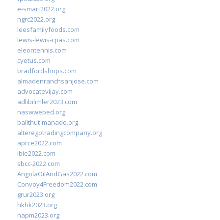
e-smart2022.org
ngrc2022.org
leesfamilyfoods.com
lewis-lewis-cpas.com
eleontennis.com
cyetus.com
bradfordshops.com
almadenranchsanjose.com
advocatevijay.com
adlibilimler2023.com
naswwebed.org
balithut-manado.org
alteregotradingcompany.org
aprce2022.com
ibie2022.com
sbcc-2022.com
AngolaOilAndGas2022.com
Convoy4Freedom2022.com
grur2023.org
hkhk2023.org
napm2023.org