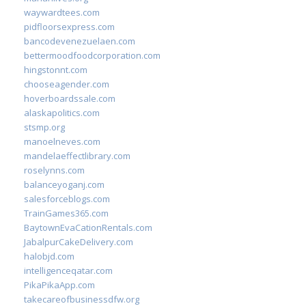
waywardtees.com
pidfloorsexpress.com
bancodevenezuelaen.com
bettermoodfoodcorporation.com
hingstonnt.com
chooseagender.com
hoverboardssale.com
alaskapolitics.com
stsmp.org
manoelneves.com
mandelaeffectlibrary.com
roselynns.com
balanceyoganj.com
salesforceblogs.com
TrainGames365.com
BaytownEvaCationRentals.com
JabalpurCakeDelivery.com
halobjd.com
intelligenceqatar.com
PikaPikaApp.com
takecareofbusinessdfw.org