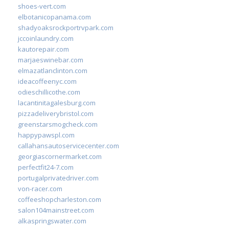
shoes-vert.com
elbotanicopanama.com
shadyoaksrockportrvpark.com
jccoinlaundry.com
kautorepair.com
marjaeswinebar.com
elmazatlanclinton.com
ideacoffeenyc.com
odieschillicothe.com
lacantinitagalesburg.com
pizzadeliverybristol.com
greenstarsmogcheck.com
happypawspl.com
callahansautoservicecenter.com
georgiascornermarket.com
perfectfit24-7.com
portugalprivatedriver.com
von-racer.com
coffeeshopcharleston.com
salon104mainstreet.com
alkaspringswater.com