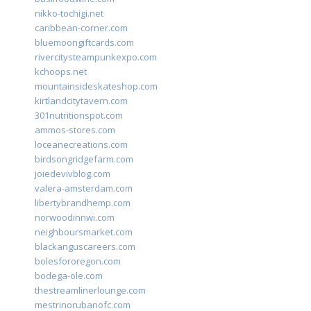
nikko-tochigi.net
caribbean-corner.com
bluemoongiftcards.com
rivercitysteampunkexpo.com
kchoops.net
mountainsideskateshop.com
kirtlandcitytavern.com
301nutritionspot.com
ammos-stores.com
loceanecreations.com
birdsongridgefarm.com
joiedevivblog.com
valera-amsterdam.com
libertybrandhemp.com
norwoodinnwi.com
neighboursmarket.com
blackanguscareers.com
bolesfororegon.com
bodega-ole.com
thestreamlinerlounge.com
mestrinorubanofc.com