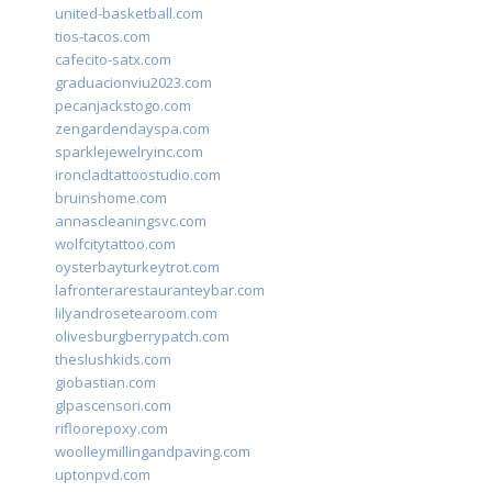
united-basketball.com
tios-tacos.com
cafecito-satx.com
graduacionviu2023.com
pecanjackstogo.com
zengardendayspa.com
sparklejewelryinc.com
ironcladtattoostudio.com
bruinshome.com
annascleaningsvc.com
wolfcitytattoo.com
oysterbayturkeytrot.com
lafronterarestauranteybar.com
lilyandrosetearoom.com
olivesburgberrypatch.com
theslushkids.com
giobastian.com
glpascensori.com
rifloorepoxy.com
woolleymillingandpaving.com
uptonpvd.com