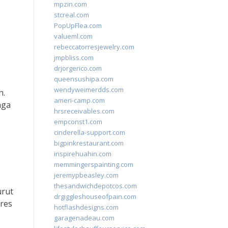
mpzin.com
stcreal.com
PopUpFlea.com
valueml.com
rebeccatorresjewelry.com
jmpbliss.com
drjorgerico.com
queensushipa.com
wendyweimerdds.com
h.
ameri-camp.com
aga
hrsreceivables.com
empconst1.com
cinderella-support.com
bigpinkrestaurant.com
inspirehuahin.com
memmingerspainting.com
jeremypbeasley.com
thesandwichdepotcos.com
urut
drgiggleshouseofpain.com
res
hotflashdesigns.com
garagenadeau.com