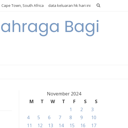
Cape Town, South Africa
data keluaran hk hari ini
lahraga Bagi
November 2024
M
T
W
T
F
S
S
1
2
3
4
5
6
7
8
9
10
11
12
13
14
15
16
17