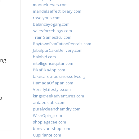
n
manoelneves.com
mandelaeffectlibrary.com
roselynns.com
balanceyoganj.com
a
salesforceblogs.com
TrainGames365.com
BaytownEvaCationRentals.com
JabalpurCakeDelivery.com
halobjd.com
ang
intelligenceqatar.com
PikaPikaApp.com
takecareofbusinessdfw.org
HamadaOfJapan.com
VersifyLifestyle.com
kingscreekadventures.com
p
antaeuslabs.com
purelycleanchemdry.com
WishOping.com
shoplegacee.com
bonvivantshop.com
CupPlante.com