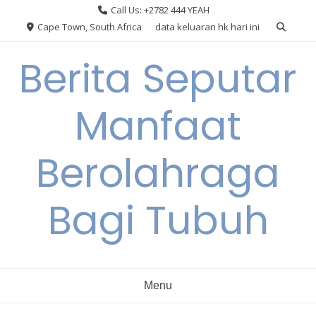
Skip
Call Us: +2782 444 YEAH
to
Cape Town, South Africa
data keluaran hk hari ini
content
Berita Seputar
Manfaat
Berolahraga
Bagi Tubuh
Menu