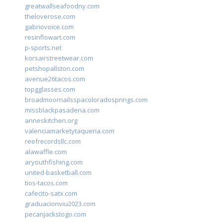
greatwallseafoodny.com
theloverose.com
gabriovoice.com
resinflowart.com
p-sports.net
korsairstreetwear.com
petshopallston.com
avenue26tacos.com
topgglasses.com
broadmoornailsspacoloradosprings.com
missblackpasadena.com
anneskitchen.org
valenciamarketytaqueria.com
reefrecordsllc.com
alawaffle.com
aryouthfishing.com
united-basketball.com
tios-tacos.com
cafecito-satx.com
graduacionviu2023.com
pecanjackstogo.com