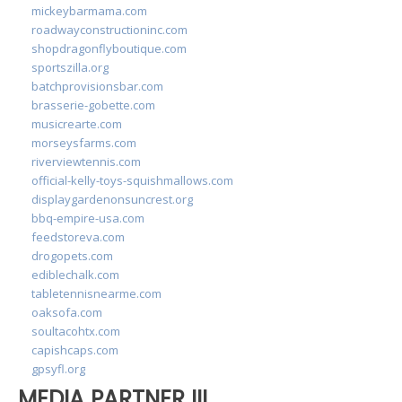
mickeybarmama.com
roadwayconstructioninc.com
shopdragonflyboutique.com
sportszilla.org
batchprovisionsbar.com
brasserie-gobette.com
musicrearte.com
morseysfarms.com
riverviewtennis.com
official-kelly-toys-squishmallows.com
displaygardenonsuncrest.org
bbq-empire-usa.com
feedstoreva.com
drogopets.com
ediblechalk.com
tabletennisnearme.com
oaksofa.com
soultacohtx.com
capishcaps.com
gpsyfl.org
MEDIA PARTNER III