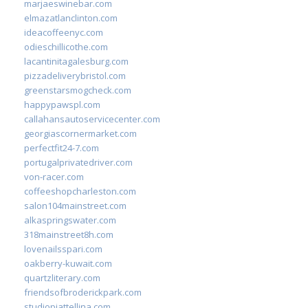
marjaeswinebar.com
elmazatlanclinton.com
ideacoffeenyc.com
odieschillicothe.com
lacantinitagalesburg.com
pizzadeliverybristol.com
greenstarsmogcheck.com
happypawspl.com
callahansautoservicecenter.com
georgiascornermarket.com
perfectfit24-7.com
portugalprivatedriver.com
von-racer.com
coffeeshopcharleston.com
salon104mainstreet.com
alkaspringswater.com
318mainstreet8h.com
lovenailsspari.com
oakberry-kuwait.com
quartzliterary.com
friendsofbroderickpark.com
studiopiattellina.com