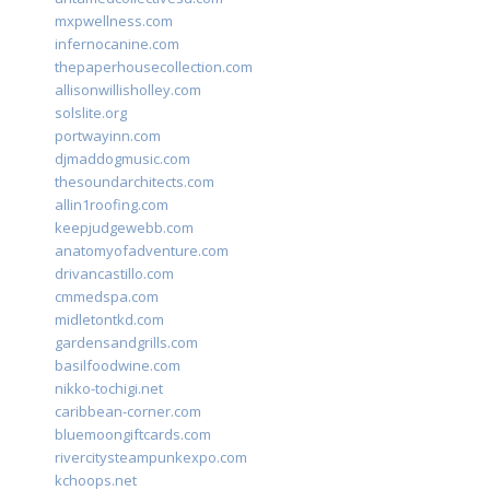
mxpwellness.com
infernocanine.com
thepaperhousecollection.com
allisonwillisholley.com
solslite.org
portwayinn.com
djmaddogmusic.com
thesoundarchitects.com
allin1roofing.com
keepjudgewebb.com
anatomyofadventure.com
drivancastillo.com
cmmedspa.com
midletontkd.com
gardensandgrills.com
basilfoodwine.com
nikko-tochigi.net
caribbean-corner.com
bluemoongiftcards.com
rivercitysteampunkexpo.com
kchoops.net