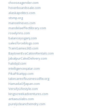
chooseagender.com
hoverboardssale.com
alaskapolitics.com
stsmp.org
manoelneves.com
mandelaeffectlibrary.com
roselynns.com
balanceyoganj.com
salesforceblogs.com
TrainGames365.com
BaytownEvaCationRentals.com
JabalpurCakeDelivery.com
halobjd.com
intelligenceqatar.com
PikaPikaApp.com
takecareofbusinessdfw.org
HamadaOfJapan.com
VersifyLifestyle.com
kingscreekadventures.com
antaeuslabs.com
purelycleanchemdry.com