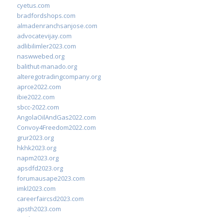
cyetus.com
bradfordshops.com
almadenranchsanjose.com
advocatevijay.com
adlibilimler2023.com
naswwebed.org
balithut-manado.org
alteregotradingcompany.org
aprce2022.com
ibie2022.com
sbcc-2022.com
AngolaOilAndGas2022.com
Convoy4Freedom2022.com
grur2023.org
hkhk2023.org
napm2023.org
apsdfd2023.org
forumausape2023.com
imkl2023.com
careerfaircsd2023.com
apsth2023.com