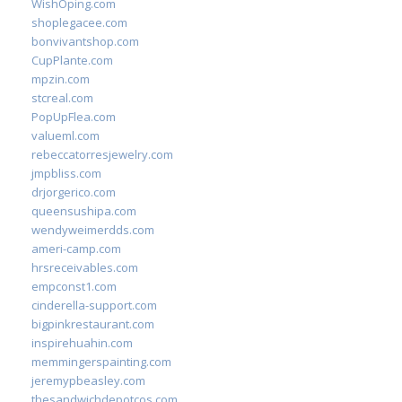
WishOping.com
shoplegacee.com
bonvivantshop.com
CupPlante.com
mpzin.com
stcreal.com
PopUpFlea.com
valueml.com
rebeccatorresjewelry.com
jmpbliss.com
drjorgerico.com
queensushipa.com
wendyweimerdds.com
ameri-camp.com
hrsreceivables.com
empconst1.com
cinderella-support.com
bigpinkrestaurant.com
inspirehuahin.com
memmingerspainting.com
jeremypbeasley.com
thesandwichdepotcos.com