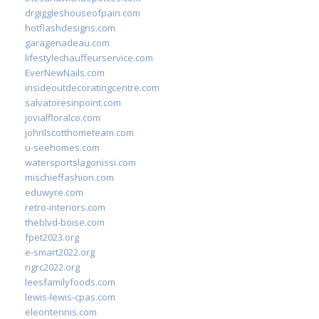
drgiggleshouseofpain.com
hotflashdesigns.com
garagenadeau.com
lifestylechauffeurservice.com
EverNewNails.com
insideoutdecoratingcentre.com
salvatoresinpoint.com
jovialfloralco.com
johnlscotthometeam.com
u-seehomes.com
watersportslagonissi.com
mischieffashion.com
eduwyre.com
retro-interiors.com
theblvd-boise.com
fpet2023.org
e-smart2022.org
ngrc2022.org
leesfamilyfoods.com
lewis-lewis-cpas.com
eleontennis.com