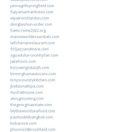
jannagrillspringfield.com
fujiyamacharleston.com
elpatronchardon.com
donglaishun-order.com
fiamc-rome2022.org
mariceworldessentials.com
lafisheriarestaurant.com
915jazzandmore.com
aguadulce-countryfair.com
jakehovis.com
bosswingsduluth.com
birminghamautocare.com
tonyscountrykitchen.com
jbellasnailspa.com
mychaihouse.com
alvisgrooming.com
thegeorginaestate.com
blythewoodseafood.com
paolosdelibangkok.com
bobacove.com
phoone24brookfield.com