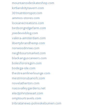
mountainsideskateshop.com
kirtlandcitytavern.com
301nutritionspot.com
ammos-stores.com
loceanecreations.com
birdsongridgefarm.com
joiedevivblog.com
valera-amsterdam.com
libertybrandhemp.com
norwoodinnwi.com
neighboursmarket.com
blackanguscareers.com
bolesfororegon.com
bodega-ole.com
thestreamlinerlounge.com
mestrinorubanofc.com
novelatherton.com
nassvalleygardens.net
electjohnstewart.com
omptourtravels.com
tribratanews-polreskebumen.com