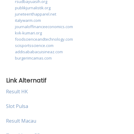
rsudbayuasih.org
publikjurnalistik.org
juneteenthapparel.net
italywarm.com
journaloffinanceeconomics.com
kvk-kumari.org
foodscienceandtechnology.com
scisportsscience.com
addisababacuisineaz.com
burgerimcamas.com
Link Alternatif
Result HK
Slot Pulsa
Result Macau