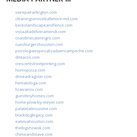
vwrepairarlington.com
cleaningservicebaltimore-md.com
beckslandscapeandfence.com
vistaaltadelveramendi.com
coastlinecateringnc.com
cuesburgershouston.com
psicologiaespecializadaencampeche.com
dmtacos.com
crescentstreetprinting.com
hornopizza.com
driveadragster.com
hematologa.com
lizaivanov.com
guesttinyhomes.com
home-plow-by-meyer.com
palatelatincuisine.com
blackdoglegacy.com
eatvivahouston.com
thebigshowok.com
chimeandstave.com