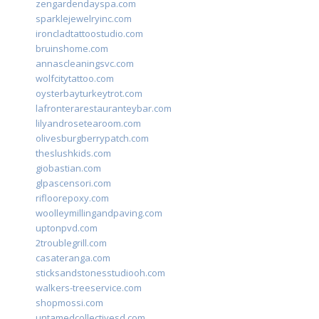
zengardendayspa.com
sparklejewelryinc.com
ironcladtattoostudio.com
bruinshome.com
annascleaningsvc.com
wolfcitytattoo.com
oysterbayturkeytrot.com
lafronterarestauranteybar.com
lilyandrosetearoom.com
olivesburgberrypatch.com
theslushkids.com
giobastian.com
glpascensori.com
rifloorepoxy.com
woolleymillingandpaving.com
uptonpvd.com
2troublegrill.com
casateranga.com
sticksandstonesstudiooh.com
walkers-treeservice.com
shopmossi.com
untamedcollectivesd.com