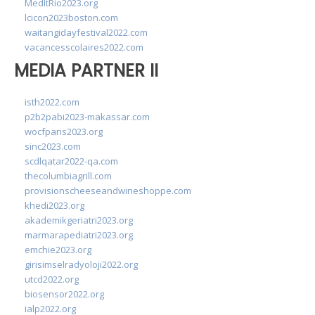
MedItRio2023.org
lcicon2023boston.com
waitangidayfestival2022.com
vacancesscolaires2022.com
MEDIA PARTNER II
isth2022.com
p2b2pabi2023-makassar.com
wocfparis2023.org
sinc2023.com
scdlqatar2022-qa.com
thecolumbiagrill.com
provisionscheeseandwineshoppe.com
khedi2023.org
akademikgeriatri2023.org
marmarapediatri2023.org
emchie2023.org
girisimselradyoloji2022.org
utcd2022.org
biosensor2022.org
ialp2022.org