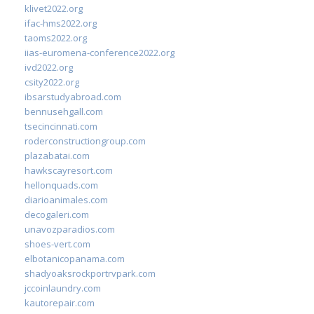
klivet2022.org
ifac-hms2022.org
taoms2022.org
iias-euromena-conference2022.org
ivd2022.org
csity2022.org
ibsarstudyabroad.com
bennusehgall.com
tsecincinnati.com
roderconstructiongroup.com
plazabatai.com
hawkscayresort.com
hellonquads.com
diarioanimales.com
decogaleri.com
unavozparadios.com
shoes-vert.com
elbotanicopanama.com
shadyoaksrockportrvpark.com
jccoinlaundry.com
kautorepair.com