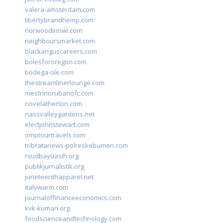
valera-amsterdam.com
libertybrandhemp.com
norwoodinnwi.com
neighboursmarket.com
blackanguscareers.com
bolesfororegon.com
bodega-ole.com
thestreamlinerlounge.com
mestrinorubanofc.com
novelatherton.com
nassvalleygardens.net
electjohnstewart.com
omptourtravels.com
tribratanews-polreskebumen.com
rsudbayuasih.org
publikjurnalistik.org
juneteenthapparel.net
italywarm.com
journaloffinanceeconomics.com
kvk-kumari.org
foodscienceandtechnology.com