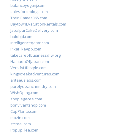
balanceyoganj.com
salesforceblogs.com
TrainGames365.com
BaytownEvaCationRentals.com
JabalpurCakeDelivery.com
halobjd.com
intelligenceqatar.com
PikaPikaApp.com
takecareofbusinessdfw.org
HamadaOfJapan.com
VersifyLifestyle.com
kingscreekadventures.com
antaeuslabs.com
purelycleanchemdry.com
WishOping.com
shoplegacee.com
bonvivantshop.com
CupPlante.com
mpzin.com
stcreal.com
PopUpFlea.com