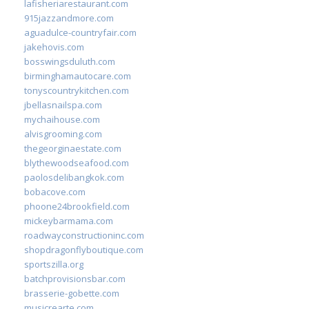
lafisheriarestaurant.com
915jazzandmore.com
aguadulce-countryfair.com
jakehovis.com
bosswingsduluth.com
birminghamautocare.com
tonyscountrykitchen.com
jbellasnailspa.com
mychaihouse.com
alvisgrooming.com
thegeorginaestate.com
blythewoodseafood.com
paolosdelibangkok.com
bobacove.com
phoone24brookfield.com
mickeybarmama.com
roadwayconstructioninc.com
shopdragonflyboutique.com
sportszilla.org
batchprovisionsbar.com
brasserie-gobette.com
musicrearte.com