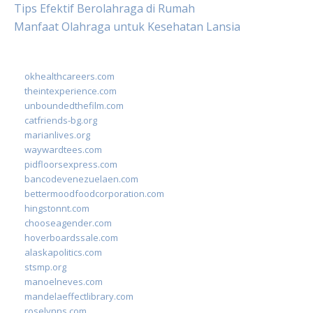
Tips Efektif Berolahraga di Rumah
Manfaat Olahraga untuk Kesehatan Lansia
okhealthcareers.com
theintexperience.com
unboundedthefilm.com
catfriends-bg.org
marianlives.org
waywardtees.com
pidfloorsexpress.com
bancodevenezuelaen.com
bettermoodfoodcorporation.com
hingstonnt.com
chooseagender.com
hoverboardssale.com
alaskapolitics.com
stsmp.org
manoelneves.com
mandelaeffectlibrary.com
roselynns.com