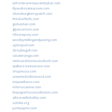
lafronterarestauranteybar.com
lilyandrosetearoom.com
olivesburgberrypatch.com
theslushkids.com
giobastian.com
glpascensori.com
rifloorepoxy.com
woolleymillingandpaving.com
uptonpvd.com
2troublegrill.com
casateranga.com
sticksandstonesstudiooh.com
walkers-treeservice.com
shopmossi.com
untamedcollectivesd.com
mxpwellness.com
infernocanine.com
thepaperhousecollection.com
allisonwillisholley.com
solslite.org
portwayinn.com