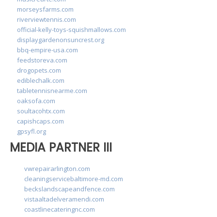
morseysfarms.com
riverviewtennis.com
official-kelly-toys-squishmallows.com
displaygardenonsuncrest.org
bbq-empire-usa.com
feedstoreva.com
drogopets.com
ediblechalk.com
tabletennisnearme.com
oaksofa.com
soultacohtx.com
capishcaps.com
gpsyfl.org
MEDIA PARTNER III
vwrepairarlington.com
cleaningservicebaltimore-md.com
beckslandscapeandfence.com
vistaaltadelveramendi.com
coastlinecateringnc.com