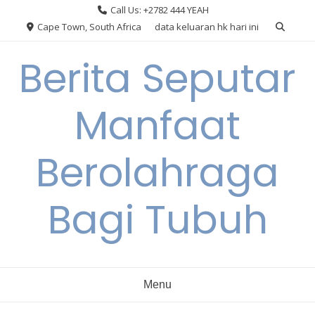
Skip
Call Us: +2782 444 YEAH
to
Cape Town, South Africa
data keluaran hk hari ini
content
Berita Seputar
Manfaat
Berolahraga
Bagi Tubuh
Menu