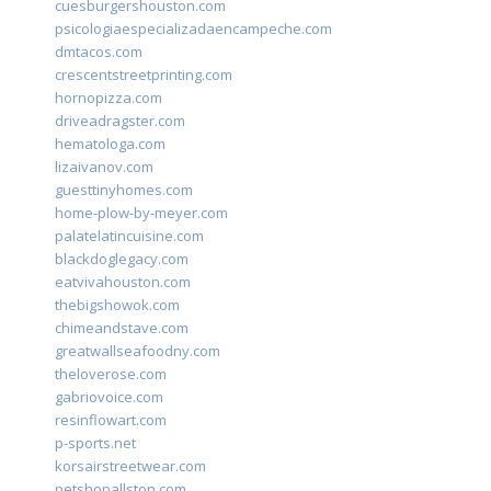
cuesburgershouston.com
psicologiaespecializadaencampeche.com
dmtacos.com
crescentstreetprinting.com
hornopizza.com
driveadragster.com
hematologa.com
lizaivanov.com
guesttinyhomes.com
home-plow-by-meyer.com
palatelatincuisine.com
blackdoglegacy.com
eatvivahouston.com
thebigshowok.com
chimeandstave.com
greatwallseafoodny.com
theloverose.com
gabriovoice.com
resinflowart.com
p-sports.net
korsairstreetwear.com
petshopallston.com