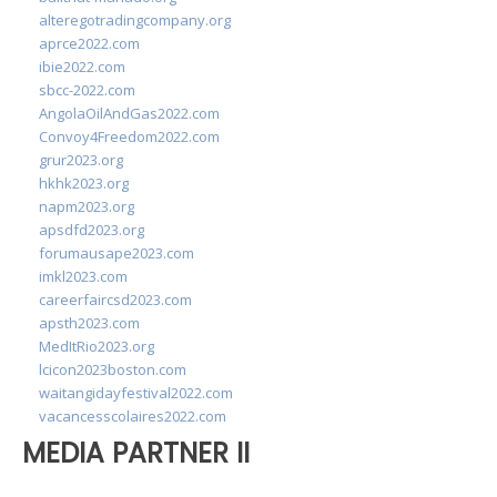
alteregotradingcompany.org
aprce2022.com
ibie2022.com
sbcc-2022.com
AngolaOilAndGas2022.com
Convoy4Freedom2022.com
grur2023.org
hkhk2023.org
napm2023.org
apsdfd2023.org
forumausape2023.com
imkl2023.com
careerfaircsd2023.com
apsth2023.com
MedItRio2023.org
lcicon2023boston.com
waitangidayfestival2022.com
vacancesscolaires2022.com
MEDIA PARTNER II