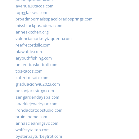
avenue26tacos.com
topgglasses.com
broadmoornailsspacoloradosprings.com
missblackpasadena.com
anneskitchen.org
valenciamarketytaqueria.com
reefrecordsllc.com
alawaffle.com
aryouthfishing.com
united-basketball.com
tios-tacos.com
cafecito-satx.com
graduacionviu2023.com
pecanjackstogo.com
zengardendayspa.com
sparklejewelryinc.com
ironcladtattoostudio.com
bruinshome.com
annascleaningsvc.com
wolfcitytattoo.com
oysterbayturkeytrot.com