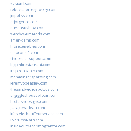
valueml.com
rebeccatorresjewelry.com
jmpbliss.com
drjorgerico.com
queensushipa.com
wendyweimerdds.com
ameri-camp.com
hrsreceivables.com
empconst1.com
cinderella-support.com
bigpinkrestaurant.com
inspirehuahin.com
memmingerspainting.com
jeremypbeasley.com
thesandwichdepotcos.com
drgiggleshouseofpain.com
hotflashdesigns.com
garagenadeau.com
lifestylechauffeurservice.com
EverNewNails.com
insideoutdecoratingcentre.com