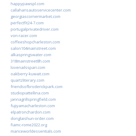
happypawspl.com
callahansautoservicecenter.com
georgiascornermarket.com
perfectfit24-7.com
portugalprivatedriver.com
von-racer.com
coffeeshopcharleston.com
salon104mainstreet.com
alkaspringswater.com
318mainstreet8h.com
lovenailsspari.com
oakberry-kuwait.com
quartzliterary.com
friendsofbroderickpark.com
studiopiattellina.com
jannagrillspringfield.com
fujiyamacharleston.com
elpatronchardon.com
donglaishun-order.com
fiamc-rome2022.org
mariceworldessentials.com