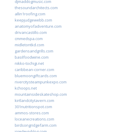
djmaddogmusic.com
thesoundarchitects.com
allin1roofing.com
keepjudgewebb.com
anatomyofadventure.com
drivancastillo.com
cmmedspa.com
midletontkd.com
gardensandgrills.com
basilfoodwine.com
nikko-tochigi.net
caribbean-corner.com
bluemoongiftcards.com
rivercitysteampunkexpo.com
kchoops.net
mountainsideskateshop.com
kirtlandcitytavern.com
301nutritionspot.com
ammos-stores.com
loceanecreations.com
birdsongridgefarm.com
joiedevivblog.com