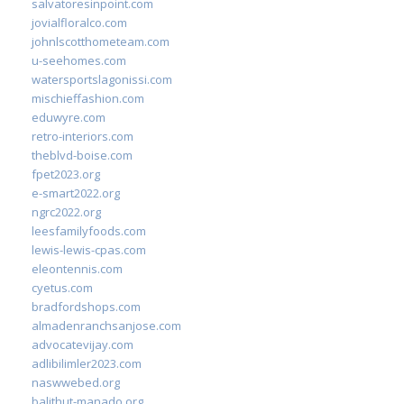
salvatoresinpoint.com
jovialfloralco.com
johnlscotthometeam.com
u-seehomes.com
watersportslagonissi.com
mischieffashion.com
eduwyre.com
retro-interiors.com
theblvd-boise.com
fpet2023.org
e-smart2022.org
ngrc2022.org
leesfamilyfoods.com
lewis-lewis-cpas.com
eleontennis.com
cyetus.com
bradfordshops.com
almadenranchsanjose.com
advocatevijay.com
adlibilimler2023.com
naswwebed.org
balithut-manado.org