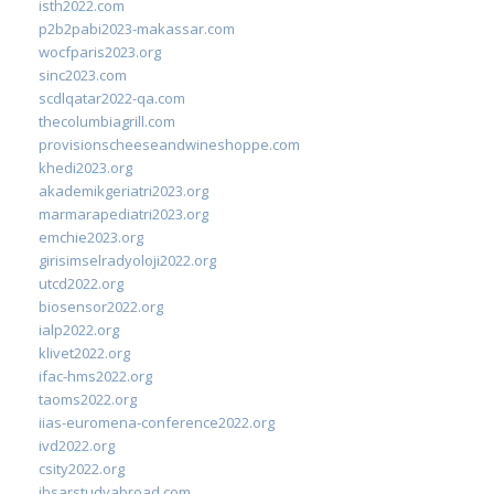
isth2022.com
p2b2pabi2023-makassar.com
wocfparis2023.org
sinc2023.com
scdlqatar2022-qa.com
thecolumbiagrill.com
provisionscheeseandwineshoppe.com
khedi2023.org
akademikgeriatri2023.org
marmarapediatri2023.org
emchie2023.org
girisimselradyoloji2022.org
utcd2022.org
biosensor2022.org
ialp2022.org
klivet2022.org
ifac-hms2022.org
taoms2022.org
iias-euromena-conference2022.org
ivd2022.org
csity2022.org
ibsarstudyabroad.com