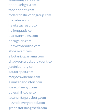
bennusehgall.com
tsecincinnati.com
roderconstructiongroup.com
plazabatai.com
hawkscayresort.com
hellonquads.com
diarioanimales.com
decogaleri.com
unavozparadios.com
shoes-vert.com
elbotanicopanama.com
shadyoaksrockportrvpark.com
jccoinlaundry.com
kautorepair.com
marjaeswinebar.com
elmazatlanclinton.com
ideacoffeenyc.com
odieschillicothe.com
lacantinitagalesburg.com
pizzadeliverybristol.com
greenstarsmogcheck.com