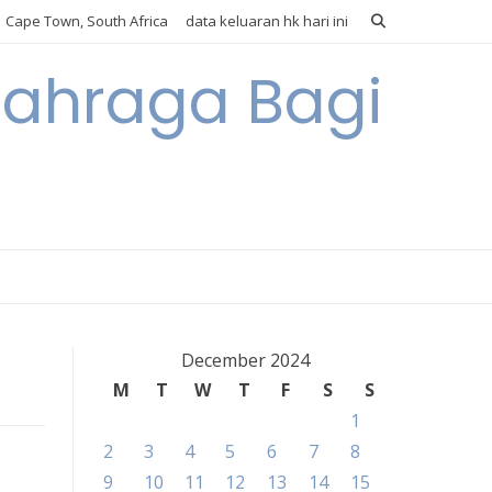
Cape Town, South Africa
data keluaran hk hari ini
lahraga Bagi
December 2024
M
T
W
T
F
S
S
1
2
3
4
5
6
7
8
9
10
11
12
13
14
15