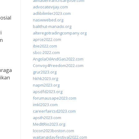
almadenranchsanjose.com
advocatevijay.com
adlibilimler2023.com
osial
naswwebed.org
balithut-manado.org
i
alteregotradingcompany.org
an
aprce2022.com
ibie2022.com
sbcc-2022.com
AngolaOilAndGas2022.com
Convoy4Freedom2022.com
hraga
grur2023.org
rikan
hkhk2023.org
napm2023.org
apsdfd2023.org
forumausape2023.com
imkl2023.com
careerfaircsd2023.com
apsth2023.com
MedItRio2023.org
lcicon2023boston.com
waitangidayfestival2022.com