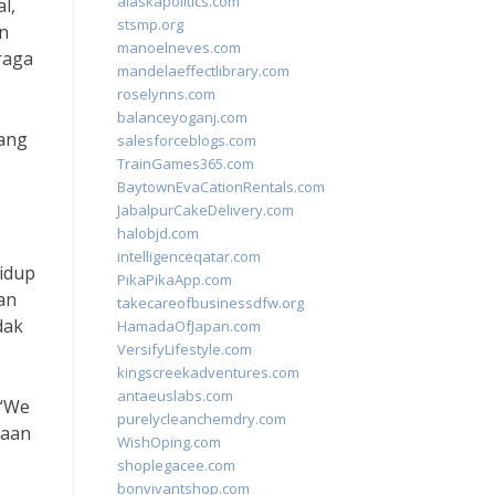
alaskapolitics.com
l,
stsmp.org
an
manoelneves.com
raga
mandelaeffectlibrary.com
roselynns.com
balanceyoganj.com
dang
salesforceblogs.com
TrainGames365.com
BaytownEvaCationRentals.com
JabalpurCakeDelivery.com
halobjd.com
intelligenceqatar.com
hidup
PikaPikaApp.com
an
takecareofbusinessdfw.org
dak
HamadaOfJapan.com
VersifyLifestyle.com
kingscreekadventures.com
antaeuslabs.com
 “We
purelycleanchemdry.com
saan
WishOping.com
shoplegacee.com
bonvivantshop.com