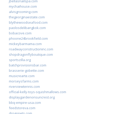
jbellasnailspa.com
mychaihouse.com
alvisgrooming.com
thegeorginaestate.com
blythewoodseafood.com
paolosdelibangkok.com
bobacove.com
phoone24brookfield.com
mickeybarmama.com
roadwayconstructioninc.com
shopdragonflyboutique.com
sportszilla.org
batchprovisionsbar.com
brasserie-gobette.com
musicrearte.com
morseysfarms.com
riverviewtennis.com
official-kelly-toys-squishmallows.com
displaygardenonsuncrest.org
bbq-empire-usa.com
feedstoreva.com
drogopets.com