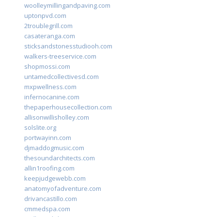
woolleymillingandpaving.com
uptonpvd.com
2troublegrill.com
casateranga.com
sticksandstonesstudiooh.com
walkers-treeservice.com
shopmossi.com
untamedcollectivesd.com
mxpwellness.com
infernocanine.com
thepaperhousecollection.com
allisonwillisholley.com
solslite.org
portwayinn.com
djmaddogmusic.com
thesoundarchitects.com
allin1roofing.com
keepjudgewebb.com
anatomyofadventure.com
drivancastillo.com
cmmedspa.com