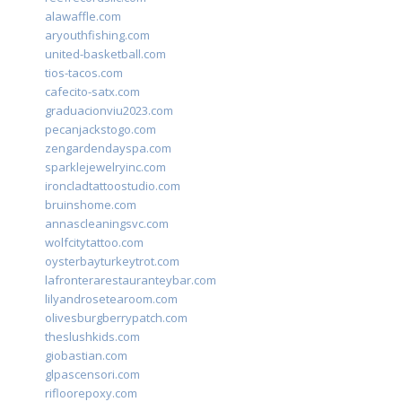
alawaffle.com
aryouthfishing.com
united-basketball.com
tios-tacos.com
cafecito-satx.com
graduacionviu2023.com
pecanjackstogo.com
zengardendayspa.com
sparklejewelryinc.com
ironcladtattoostudio.com
bruinshome.com
annascleaningsvc.com
wolfcitytattoo.com
oysterbayturkeytrot.com
lafronterarestauranteybar.com
lilyandrosetearoom.com
olivesburgberrypatch.com
theslushkids.com
giobastian.com
glpascensori.com
rifloorepoxy.com