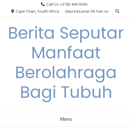
Skip
Call Us: +2782 444 YEAH
to
Cape Town, South Africa
data keluaran hk hari ini
content
Berita Seputar
Manfaat
Berolahraga
Bagi Tubuh
Menu