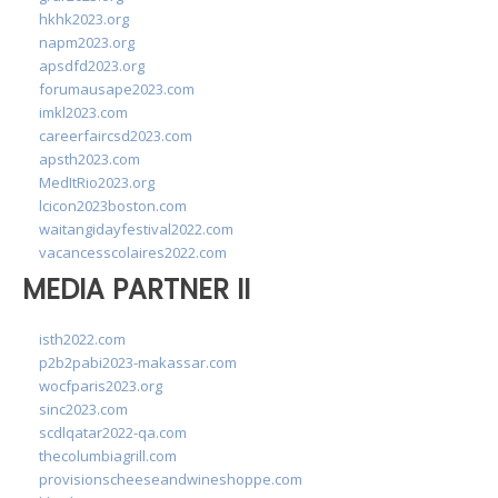
hkhk2023.org
napm2023.org
apsdfd2023.org
forumausape2023.com
imkl2023.com
careerfaircsd2023.com
apsth2023.com
MedItRio2023.org
lcicon2023boston.com
waitangidayfestival2022.com
vacancesscolaires2022.com
MEDIA PARTNER II
isth2022.com
p2b2pabi2023-makassar.com
wocfparis2023.org
sinc2023.com
scdlqatar2022-qa.com
thecolumbiagrill.com
provisionscheeseandwineshoppe.com