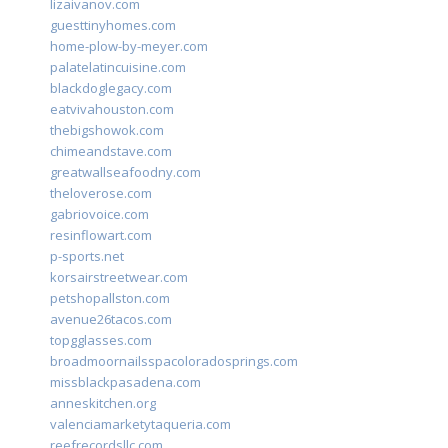
lizaivanov.com
guesttinyhomes.com
home-plow-by-meyer.com
palatelatincuisine.com
blackdoglegacy.com
eatvivahouston.com
thebigshowok.com
chimeandstave.com
greatwallseafoodny.com
theloverose.com
gabriovoice.com
resinflowart.com
p-sports.net
korsairstreetwear.com
petshopallston.com
avenue26tacos.com
topgglasses.com
broadmoornailsspacoloradosprings.com
missblackpasadena.com
anneskitchen.org
valenciamarketytaqueria.com
reefrecordsllc.com