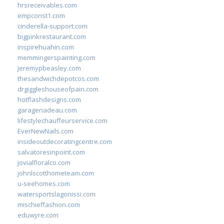
hrsreceivables.com
empconst1.com
cinderella-support.com
bigpinkrestaurant.com
inspirehuahin.com
memmingerspainting.com
jeremypbeasley.com
thesandwichdepotcos.com
drgiggleshouseofpain.com
hotflashdesigns.com
garagenadeau.com
lifestylechauffeurservice.com
EverNewNails.com
insideoutdecoratingcentre.com
salvatoresinpoint.com
jovialfloralco.com
johnlscotthometeam.com
u-seehomes.com
watersportslagonissi.com
mischieffashion.com
eduwyre.com