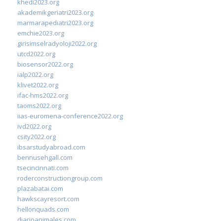
khedi2023.org
akademikgeriatri2023.org
marmarapediatri2023.org
emchie2023.org
girisimselradyoloji2022.org
utcd2022.org
biosensor2022.org
ialp2022.org
klivet2022.org
ifac-hms2022.org
taoms2022.org
iias-euromena-conference2022.org
ivd2022.org
csity2022.org
ibsarstudyabroad.com
bennusehgall.com
tsecincinnati.com
roderconstructiongroup.com
plazabatai.com
hawkscayresort.com
hellonquads.com
diarioanimales.com