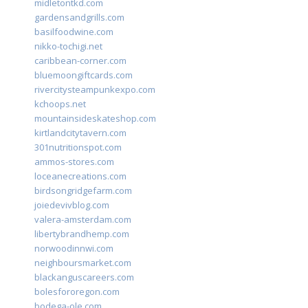
midletontkd.com
gardensandgrills.com
basilfoodwine.com
nikko-tochigi.net
caribbean-corner.com
bluemoongiftcards.com
rivercitysteampunkexpo.com
kchoops.net
mountainsideskateshop.com
kirtlandcitytavern.com
301nutritionspot.com
ammos-stores.com
loceanecreations.com
birdsongridgefarm.com
joiedevivblog.com
valera-amsterdam.com
libertybrandhemp.com
norwoodinnwi.com
neighboursmarket.com
blackanguscareers.com
bolesfororegon.com
bodega-ole.com