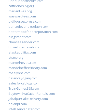
unboundedthefilm.com
catfriends-bg.org
marianlives.org
waywardtees.com
pidfloorsexpress.com
bancodevenezuelaen.com
bettermoodfoodcorporation.com
hingstonnt.com
chooseagender.com
hoverboardssale.com
alaskapolitics.com
stsmp.org
manoelneves.com
mandelaeffectlibrary.com
roselynns.com
balanceyoganj.com
salesforceblogs.com
TrainGames365.com
BaytownEvaCationRentals.com
JabalpurCakeDelivery.com
halobjd.com
intelligenceqatar.com