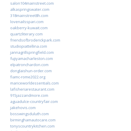
salon104mainstreet.com
alkaspringswater.com
318mainstreet8h.com
lovenailsspari.com
oakberry-kuwait.com
quartzliterary.com
friendsofbroderickpark.com
studiopiattellina.com
jannagrillspringfield.com
fujiyamacharleston.com
elpatronchardon.com
donglaishun-order.com
fiamc-rome2022.org
mariceworldessentials.com
lafisheriarestaurant.com
915jazzandmore.com
aguadulce-countryfair.com
jakehovis.com
bosswingsduluth.com
birminghamautocare.com
tonyscountrykitchen.com