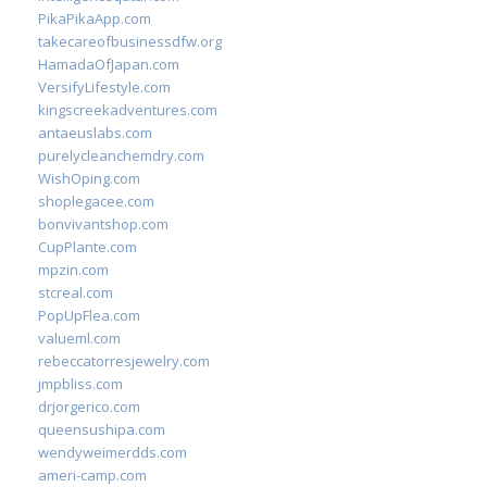
PikaPikaApp.com
takecareofbusinessdfw.org
HamadaOfJapan.com
VersifyLifestyle.com
kingscreekadventures.com
antaeuslabs.com
purelycleanchemdry.com
WishOping.com
shoplegacee.com
bonvivantshop.com
CupPlante.com
mpzin.com
stcreal.com
PopUpFlea.com
valueml.com
rebeccatorresjewelry.com
jmpbliss.com
drjorgerico.com
queensushipa.com
wendyweimerdds.com
ameri-camp.com