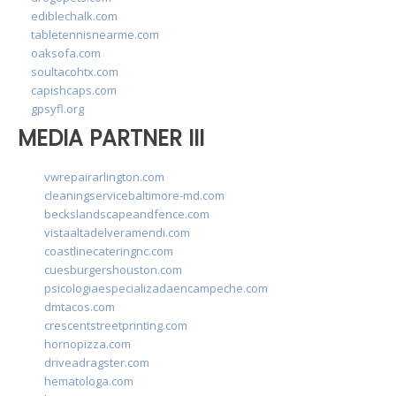
ediblechalk.com
tabletennisnearme.com
oaksofa.com
soultacohtx.com
capishcaps.com
gpsyfl.org
MEDIA PARTNER III
vwrepairarlington.com
cleaningservicebaltimore-md.com
beckslandscapeandfence.com
vistaaltadelveramendi.com
coastlinecateringnc.com
cuesburgershouston.com
psicologiaespecializadaencampeche.com
dmtacos.com
crescentstreetprinting.com
hornopizza.com
driveadragster.com
hematologa.com