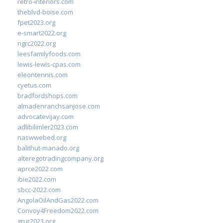
retro-interiors.com
theblvd-boise.com
fpet2023.org
e-smart2022.org
ngrc2022.org
leesfamilyfoods.com
lewis-lewis-cpas.com
eleontennis.com
cyetus.com
bradfordshops.com
almadenranchsanjose.com
advocatevijay.com
adlibilimler2023.com
naswwebed.org
balithut-manado.org
alteregotradingcompany.org
aprce2022.com
ibie2022.com
sbcc-2022.com
AngolaOilAndGas2022.com
Convoy4Freedom2022.com
grur2023.org