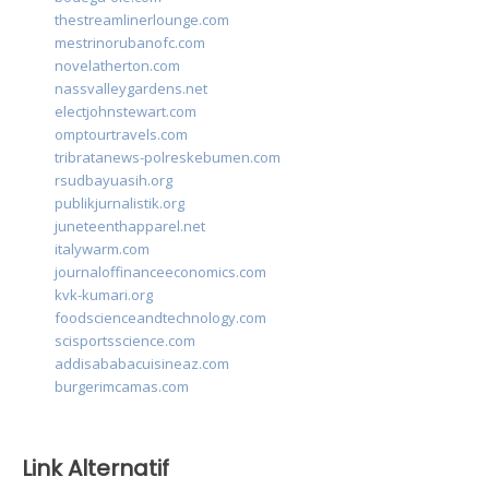
thestreamlinerlounge.com
mestrinorubanofc.com
novelatherton.com
nassvalleygardens.net
electjohnstewart.com
omptourtravels.com
tribratanews-polreskebumen.com
rsudbayuasih.org
publikjurnalistik.org
juneteenthapparel.net
italywarm.com
journaloffinanceeconomics.com
kvk-kumari.org
foodscienceandtechnology.com
scisportsscience.com
addisababacuisineaz.com
burgerimcamas.com
Link Alternatif