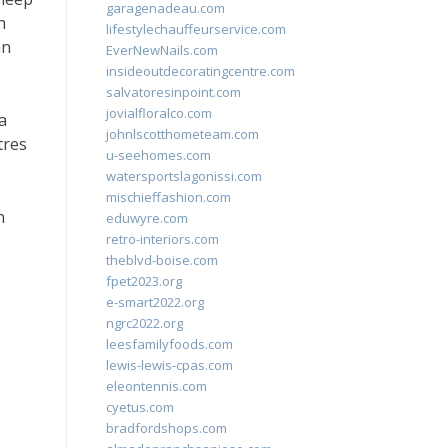
garagenadeau.com
h
lifestylechauffeurservice.com
an
EverNewNails.com
insideoutdecoratingcentre.com
salvatoresinpoint.com
jovialfloralco.com
a
johnlscotthometeam.com
tres
u-seehomes.com
watersportslagonissi.com
mischieffashion.com
n
eduwyre.com
retro-interiors.com
theblvd-boise.com
fpet2023.org
e-smart2022.org
ngrc2022.org
leesfamilyfoods.com
lewis-lewis-cpas.com
eleontennis.com
cyetus.com
bradfordshops.com