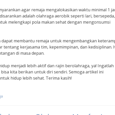
 menyarankan agar remaja mengalokasikan waktu minimal 1 j
disarankan adalah olahraga aerobik seperti lari, bersepeda,
n untuk melengkapi pola makan sehat dengan mengonsumsi
juga dapat membantu remaja untuk mengembangkan keteramp
ar tentang kerjasama tim, kepemimpinan, dan kedisiplinan. H
tangan di masa depan.
dup menjadi lebih aktif dan rajin berolahraga, ya! Ingatlah
isa kita berikan untuk diri sendiri. Semoga artikel ini
tuk hidup lebih sehat. Terima kasih!
ja