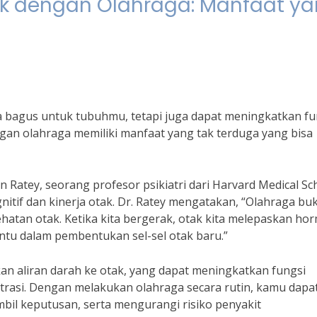
ak dengan Olahraga: Manfaat y
 bagus untuk tubuhmu, tetapi juga dapat meningkatkan fu
gan olahraga memiliki manfaat yang tak terduga yang bisa
n Ratey, seorang profesor psikiatri dari Harvard Medical Sc
if dan kinerja otak. Dr. Ratey mengatakan, “Olahraga bu
ehatan otak. Ketika kita bergerak, otak kita melepaskan ho
u dalam pembentukan sel-sel otak baru.”
an aliran darah ke otak, yang dapat meningkatkan fungsi
ntrasi. Dengan melakukan olahraga secara rutin, kamu dapa
l keputusan, serta mengurangi risiko penyakit