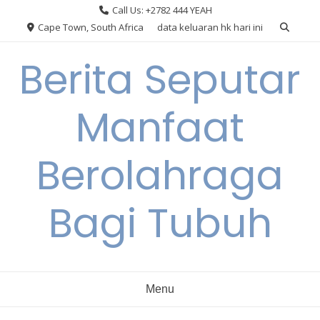
Skip
Call Us: +2782 444 YEAH
to
Cape Town, South Africa
data keluaran hk hari ini
content
Berita Seputar
Manfaat
Berolahraga
Bagi Tubuh
Menu