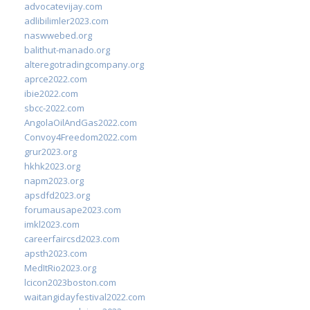
advocatevijay.com
adlibilimler2023.com
naswwebed.org
balithut-manado.org
alteregotradingcompany.org
aprce2022.com
ibie2022.com
sbcc-2022.com
AngolaOilAndGas2022.com
Convoy4Freedom2022.com
grur2023.org
hkhk2023.org
napm2023.org
apsdfd2023.org
forumausape2023.com
imkl2023.com
careerfaircsd2023.com
apsth2023.com
MedItRio2023.org
lcicon2023boston.com
waitangidayfestival2022.com