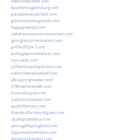
odieschillicothe.com
lacantinitagalesburg.com
pizzadeliverybristol.com
greenstarsmogcheck.com
happypawspl.com
callahansautoservicecenter.com
georgiascornermarket.com
perfectfit24-7.com
portugalprivatedriver.com
von-racer.com
coffeeshopcharleston.com
salon104mainstreet.com
alkaspringswater.com
318mainstreet8h.com
lovenailsspari.com
oakberry-kuwait.com
quartzliterary.com
friendsofbroderickpark.com
studiopiattellina.com
jannagrillspringfield.com
fujiyamacharleston.com
elpatronchardon.com