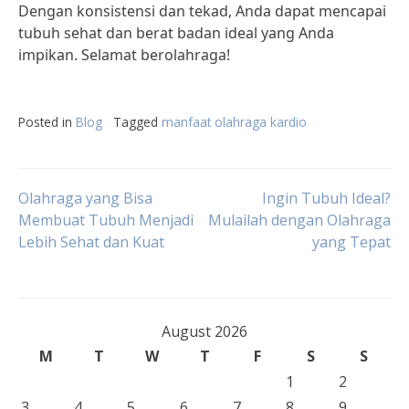
Dengan konsistensi dan tekad, Anda dapat mencapai
tubuh sehat dan berat badan ideal yang Anda
impikan. Selamat berolahraga!
Posted in
Blog
Tagged
manfaat olahraga kardio
Post
Olahraga yang Bisa
Ingin Tubuh Ideal?
Membuat Tubuh Menjadi
Mulailah dengan Olahraga
Lebih Sehat dan Kuat
yang Tepat
navigation
August 2026
M
T
W
T
F
S
S
1
2
3
4
5
6
7
8
9