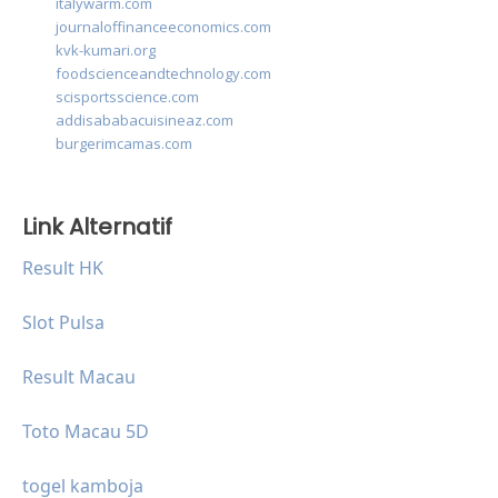
italywarm.com
journaloffinanceeconomics.com
kvk-kumari.org
foodscienceandtechnology.com
scisportsscience.com
addisababacuisineaz.com
burgerimcamas.com
Link Alternatif
Result HK
Slot Pulsa
Result Macau
Toto Macau 5D
togel kamboja