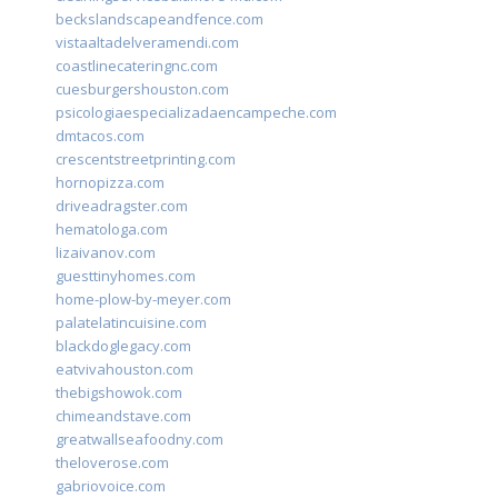
beckslandscapeandfence.com
vistaaltadelveramendi.com
coastlinecateringnc.com
cuesburgershouston.com
psicologiaespecializadaencampeche.com
dmtacos.com
crescentstreetprinting.com
hornopizza.com
driveadragster.com
hematologa.com
lizaivanov.com
guesttinyhomes.com
home-plow-by-meyer.com
palatelatincuisine.com
blackdoglegacy.com
eatvivahouston.com
thebigshowok.com
chimeandstave.com
greatwallseafoodny.com
theloverose.com
gabriovoice.com