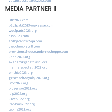
vacancesscolaires2022.com
MEDIA PARTNER II
isth2022.com
p2b2pabi2023-makassar.com
wocfparis2023.org
sinc2023.com
scdlqatar2022-qa.com
thecolumbiagrill.com
provisionscheeseandwineshoppe.com
khedi2023.org
akademikgeriatri2023.org
marmarapediatri2023.org
emchie2023.org
girisimselradyoloji2022.org
utcd2022.org
biosensor2022.org
ialp2022.org
klivet2022.org
ifac-hms2022.org
taoms2022.org