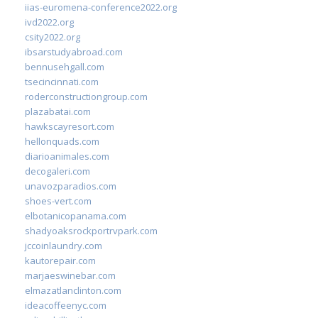
iias-euromena-conference2022.org
ivd2022.org
csity2022.org
ibsarstudyabroad.com
bennusehgall.com
tsecincinnati.com
roderconstructiongroup.com
plazabatai.com
hawkscayresort.com
hellonquads.com
diarioanimales.com
decogaleri.com
unavozparadios.com
shoes-vert.com
elbotanicopanama.com
shadyoaksrockportrvpark.com
jccoinlaundry.com
kautorepair.com
marjaeswinebar.com
elmazatlanclinton.com
ideacoffeenyc.com