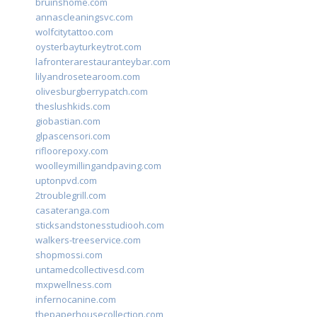
bruinshome.com
annascleaningsvc.com
wolfcitytattoo.com
oysterbayturkeytrot.com
lafronterarestauranteybar.com
lilyandrosetearoom.com
olivesburgberrypatch.com
theslushkids.com
giobastian.com
glpascensori.com
rifloorepoxy.com
woolleymillingandpaving.com
uptonpvd.com
2troublegrill.com
casateranga.com
sticksandstonesstudiooh.com
walkers-treeservice.com
shopmossi.com
untamedcollectivesd.com
mxpwellness.com
infernocanine.com
thepaperhousecollection.com