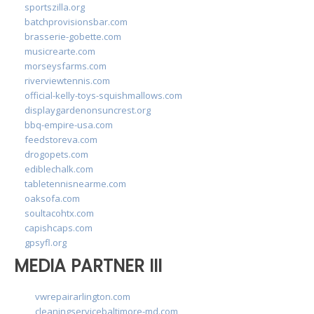
sportszilla.org
batchprovisionsbar.com
brasserie-gobette.com
musicrearte.com
morseysfarms.com
riverviewtennis.com
official-kelly-toys-squishmallows.com
displaygardenonsuncrest.org
bbq-empire-usa.com
feedstoreva.com
drogopets.com
ediblechalk.com
tabletennisnearme.com
oaksofa.com
soultacohtx.com
capishcaps.com
gpsyfl.org
MEDIA PARTNER III
vwrepairarlington.com
cleaningservicebaltimore-md.com