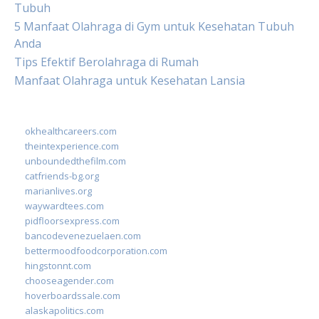
Tubuh
5 Manfaat Olahraga di Gym untuk Kesehatan Tubuh
Anda
Tips Efektif Berolahraga di Rumah
Manfaat Olahraga untuk Kesehatan Lansia
okhealthcareers.com
theintexperience.com
unboundedthefilm.com
catfriends-bg.org
marianlives.org
waywardtees.com
pidfloorsexpress.com
bancodevenezuelaen.com
bettermoodfoodcorporation.com
hingstonnt.com
chooseagender.com
hoverboardssale.com
alaskapolitics.com