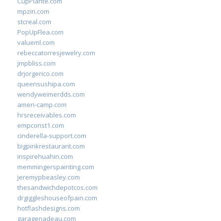
CupPlante.com
mpzin.com
stcreal.com
PopUpFlea.com
valueml.com
rebeccatorresjewelry.com
jmpbliss.com
drjorgerico.com
queensushipa.com
wendyweimerdds.com
ameri-camp.com
hrsreceivables.com
empconst1.com
cinderella-support.com
bigpinkrestaurant.com
inspirehuahin.com
memmingerspainting.com
jeremypbeasley.com
thesandwichdepotcos.com
drgiggleshouseofpain.com
hotflashdesigns.com
garagenadeau.com