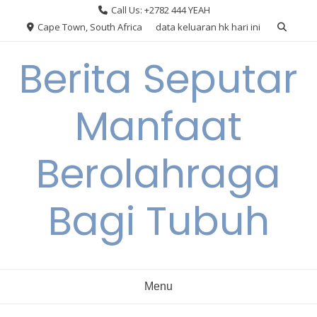
Skip
Call Us: +2782 444 YEAH
to
Cape Town, South Africa
data keluaran hk hari ini
content
Berita Seputar
Manfaat
Berolahraga
Bagi Tubuh
Menu