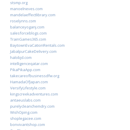
stsmp.org
manoelneves.com
mandelaeffectlibrary.com
roselynns.com
balanceyoganj.com
salesforceblogs.com
TrainGames365.com
BaytownEvaCationRentals.com
JabalpurCakeDelivery.com
halobjd.com
intelligenceqatar.com
PikaPikaApp.com
takecareofbusinessdfw.org
HamadaOfJapan.com
VersifyLifestyle.com
kingscreekadventures.com
antaeuslabs.com
purelycleanchemdry.com
WishOping.com
shoplegacee.com
bonvivantshop.com