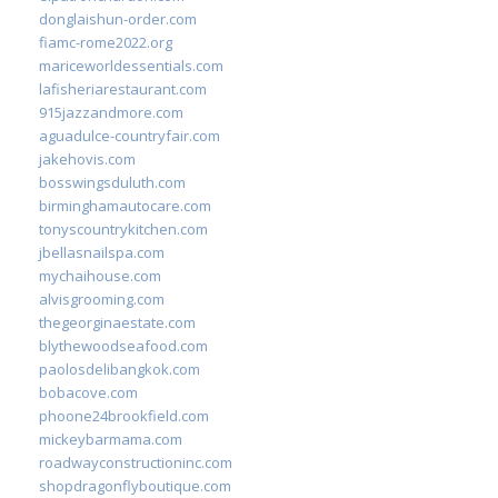
donglaishun-order.com
fiamc-rome2022.org
mariceworldessentials.com
lafisheriarestaurant.com
915jazzandmore.com
aguadulce-countryfair.com
jakehovis.com
bosswingsduluth.com
birminghamautocare.com
tonyscountrykitchen.com
jbellasnailspa.com
mychaihouse.com
alvisgrooming.com
thegeorginaestate.com
blythewoodseafood.com
paolosdelibangkok.com
bobacove.com
phoone24brookfield.com
mickeybarmama.com
roadwayconstructioninc.com
shopdragonflyboutique.com