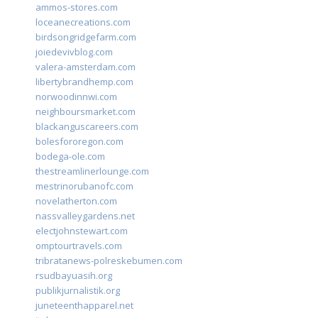
ammos-stores.com
loceanecreations.com
birdsongridgefarm.com
joiedevivblog.com
valera-amsterdam.com
libertybrandhemp.com
norwoodinnwi.com
neighboursmarket.com
blackanguscareers.com
bolesfororegon.com
bodega-ole.com
thestreamlinerlounge.com
mestrinorubanofc.com
novelatherton.com
nassvalleygardens.net
electjohnstewart.com
omptourtravels.com
tribratanews-polreskebumen.com
rsudbayuasih.org
publikjurnalistik.org
juneteenthapparel.net