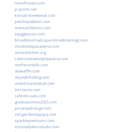
resinflowart.com
p-sports.net
korsairstreetwear.com
petshopallston.com
avenue26tacos.com
topgglasses.com
broadmoornailsspacoloradosprings.com
missblackpasadena.com
anneskitchen.org
valenciamarketytaqueria.com
reefrecordsllc.com
alawaffle.com
aryouthfishing.com
united-basketball.com
tios-tacos.com
cafecito-satx.com
graduacionviu2023.com
pecanjackstogo.com
zengardendayspa.com
sparklejewelryinc.com
ironcladtattoostudio.com