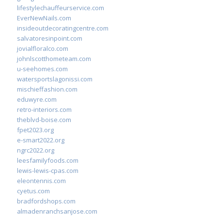
lifestylechauffeurservice.com
EverNewNails.com
insideoutdecoratingcentre.com
salvatoresinpoint.com
jovialfloralco.com
johnlscotthometeam.com
u-seehomes.com
watersportslagonissi.com
mischieffashion.com
eduwyre.com
retro-interiors.com
theblvd-boise.com
fpet2023.org
e-smart2022.org
ngrc2022.org
leesfamilyfoods.com
lewis-lewis-cpas.com
eleontennis.com
cyetus.com
bradfordshops.com
almadenranchsanjose.com