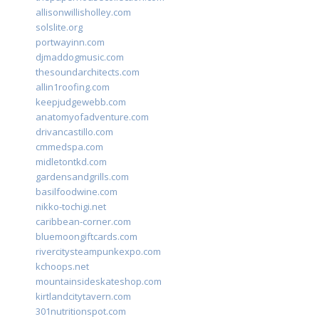
allisonwillisholley.com
solslite.org
portwayinn.com
djmaddogmusic.com
thesoundarchitects.com
allin1roofing.com
keepjudgewebb.com
anatomyofadventure.com
drivancastillo.com
cmmedspa.com
midletontkd.com
gardensandgrills.com
basilfoodwine.com
nikko-tochigi.net
caribbean-corner.com
bluemoongiftcards.com
rivercitysteampunkexpo.com
kchoops.net
mountainsideskateshop.com
kirtlandcitytavern.com
301nutritionspot.com