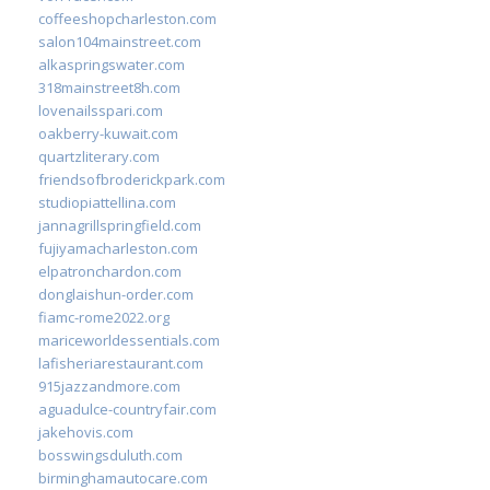
coffeeshopcharleston.com
salon104mainstreet.com
alkaspringswater.com
318mainstreet8h.com
lovenailsspari.com
oakberry-kuwait.com
quartzliterary.com
friendsofbroderickpark.com
studiopiattellina.com
jannagrillspringfield.com
fujiyamacharleston.com
elpatronchardon.com
donglaishun-order.com
fiamc-rome2022.org
mariceworldessentials.com
lafisheriarestaurant.com
915jazzandmore.com
aguadulce-countryfair.com
jakehovis.com
bosswingsduluth.com
birminghamautocare.com