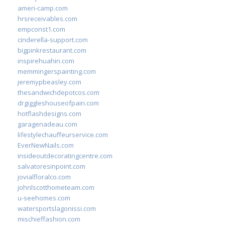
ameri-camp.com
hrsreceivables.com
empconst1.com
cinderella-support.com
bigpinkrestaurant.com
inspirehuahin.com
memmingerspainting.com
jeremypbeasley.com
thesandwichdepotcos.com
drgiggleshouseofpain.com
hotflashdesigns.com
garagenadeau.com
lifestylechauffeurservice.com
EverNewNails.com
insideoutdecoratingcentre.com
salvatoresinpoint.com
jovialfloralco.com
johnlscotthometeam.com
u-seehomes.com
watersportslagonissi.com
mischieffashion.com