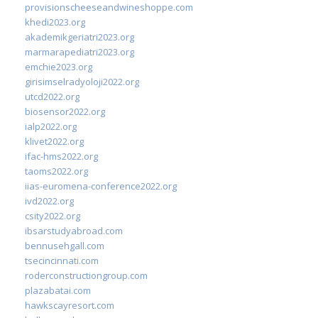
provisionscheeseandwineshoppe.com
khedi2023.org
akademikgeriatri2023.org
marmarapediatri2023.org
emchie2023.org
girisimselradyoloji2022.org
utcd2022.org
biosensor2022.org
ialp2022.org
klivet2022.org
ifac-hms2022.org
taoms2022.org
iias-euromena-conference2022.org
ivd2022.org
csity2022.org
ibsarstudyabroad.com
bennusehgall.com
tsecincinnati.com
roderconstructiongroup.com
plazabatai.com
hawkscayresort.com