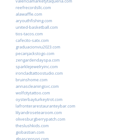
valenciamarketytaqueria.com
reefrecordsllc.com
alawaffle.com
aryouthfishing.com
united-basketball.com
tios-tacos.com
cafecito-satx.com
graduacionviu2023.com
pecanjackstogo.com
zengardendayspa.com
sparklejewelryinc.com
ironcladtattoostudio.com
bruinshome.com
annascleaningsvc.com
wolfcitytattoo.com
oysterbayturkeytrot.com
lafronterarestauranteybar.com
lilyandrosetearoom.com
olivesburgberrypatch.com
theslushkids.com
giobastian.com
glpascensori.com