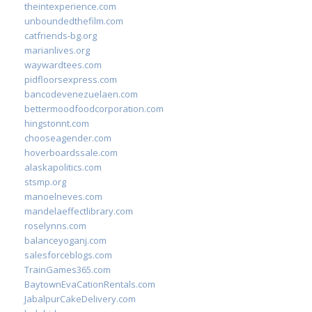
theintexperience.com
unboundedthefilm.com
catfriends-bg.org
marianlives.org
waywardtees.com
pidfloorsexpress.com
bancodevenezuelaen.com
bettermoodfoodcorporation.com
hingstonnt.com
chooseagender.com
hoverboardssale.com
alaskapolitics.com
stsmp.org
manoelneves.com
mandelaeffectlibrary.com
roselynns.com
balanceyoganj.com
salesforceblogs.com
TrainGames365.com
BaytownEvaCationRentals.com
JabalpurCakeDelivery.com