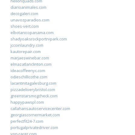
hellonquads.com
diarioanimales.com
decogaleri.com
unavozparadios.com
shoes-vert.com
elbotanicopanama.com
shadyoaksrockportrvpark.com
jccoinlaundry.com
kautorepair.com
marjaeswinebar.com
elmazatlanclinton.com
ideacoffeenyc.com
odieschillicothe.com
lacantinitagalesburg.com
pizzadeliverybristol.com
greenstarsmogcheck.com
happypawspl.com
callahansautoservicecenter.com
georgiascornermarket.com
perfectfit24-7.com
portugalprivatedriver.com
von-racer.com