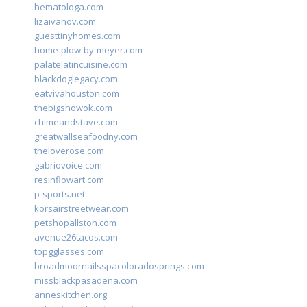
hematologa.com
lizaivanov.com
guesttinyhomes.com
home-plow-by-meyer.com
palatelatincuisine.com
blackdoglegacy.com
eatvivahouston.com
thebigshowok.com
chimeandstave.com
greatwallseafoodny.com
theloverose.com
gabriovoice.com
resinflowart.com
p-sports.net
korsairstreetwear.com
petshopallston.com
avenue26tacos.com
topgglasses.com
broadmoornailsspacoloradosprings.com
missblackpasadena.com
anneskitchen.org