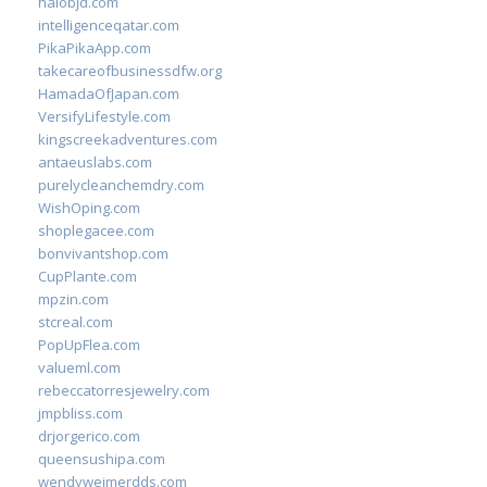
halobjd.com
intelligenceqatar.com
PikaPikaApp.com
takecareofbusinessdfw.org
HamadaOfJapan.com
VersifyLifestyle.com
kingscreekadventures.com
antaeuslabs.com
purelycleanchemdry.com
WishOping.com
shoplegacee.com
bonvivantshop.com
CupPlante.com
mpzin.com
stcreal.com
PopUpFlea.com
valueml.com
rebeccatorresjewelry.com
jmpbliss.com
drjorgerico.com
queensushipa.com
wendyweimerdds.com