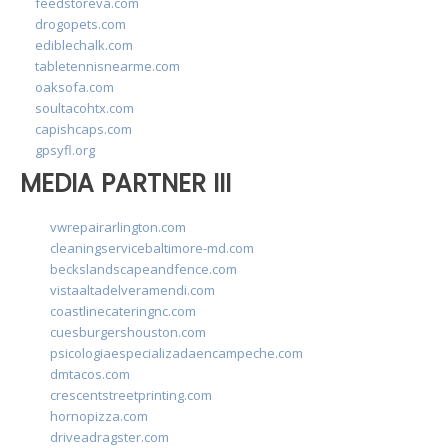
feedstoreva.com
drogopets.com
ediblechalk.com
tabletennisnearme.com
oaksofa.com
soultacohtx.com
capishcaps.com
gpsyfl.org
MEDIA PARTNER III
vwrepairarlington.com
cleaningservicebaltimore-md.com
beckslandscapeandfence.com
vistaaltadelveramendi.com
coastlinecateringnc.com
cuesburgershouston.com
psicologiaespecializadaencampeche.com
dmtacos.com
crescentstreetprinting.com
hornopizza.com
driveadragster.com