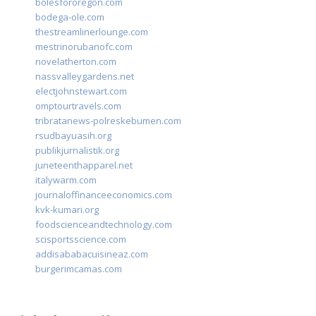
bolesfororegon.com
bodega-ole.com
thestreamlinerlounge.com
mestrinorubanofc.com
novelatherton.com
nassvalleygardens.net
electjohnstewart.com
omptourtravels.com
tribratanews-polreskebumen.com
rsudbayuasih.org
publikjurnalistik.org
juneteenthapparel.net
italywarm.com
journaloffinanceeconomics.com
kvk-kumari.org
foodscienceandtechnology.com
scisportsscience.com
addisababacuisineaz.com
burgerimcamas.com