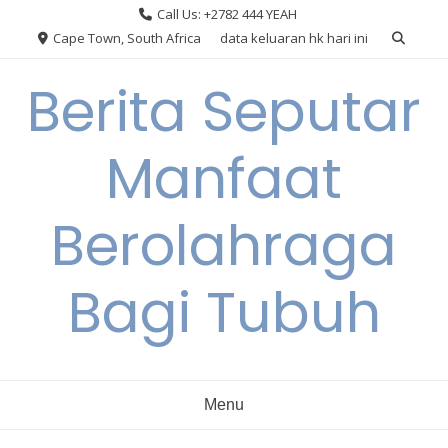
Skip
Call Us: +2782 444 YEAH
to
Cape Town, South Africa
data keluaran hk hari ini
content
Berita Seputar
Manfaat
Berolahraga
Bagi Tubuh
Menu