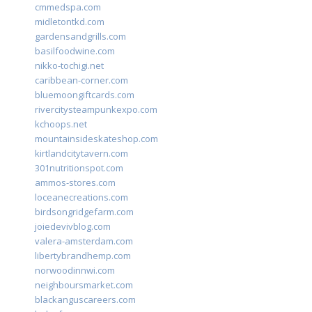
cmmedspa.com
midletontkd.com
gardensandgrills.com
basilfoodwine.com
nikko-tochigi.net
caribbean-corner.com
bluemoongiftcards.com
rivercitysteampunkexpo.com
kchoops.net
mountainsideskateshop.com
kirtlandcitytavern.com
301nutritionspot.com
ammos-stores.com
loceanecreations.com
birdsongridgefarm.com
joiedevivblog.com
valera-amsterdam.com
libertybrandhemp.com
norwoodinnwi.com
neighboursmarket.com
blackanguscareers.com