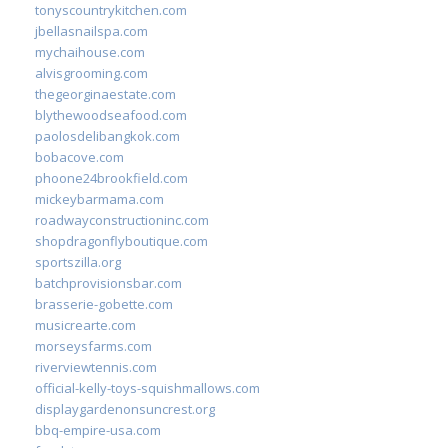
tonyscountrykitchen.com
jbellasnailspa.com
mychaihouse.com
alvisgrooming.com
thegeorginaestate.com
blythewoodseafood.com
paolosdelibangkok.com
bobacove.com
phoone24brookfield.com
mickeybarmama.com
roadwayconstructioninc.com
shopdragonflyboutique.com
sportszilla.org
batchprovisionsbar.com
brasserie-gobette.com
musicrearte.com
morseysfarms.com
riverviewtennis.com
official-kelly-toys-squishmallows.com
displaygardenonsuncrest.org
bbq-empire-usa.com