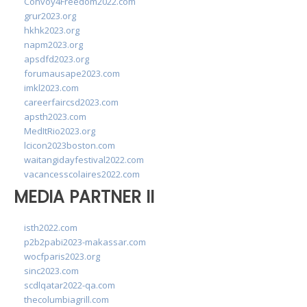
Convoy4Freedom2022.com
grur2023.org
hkhk2023.org
napm2023.org
apsdfd2023.org
forumausape2023.com
imkl2023.com
careerfaircsd2023.com
apsth2023.com
MedItRio2023.org
lcicon2023boston.com
waitangidayfestival2022.com
vacancesscolaires2022.com
MEDIA PARTNER II
isth2022.com
p2b2pabi2023-makassar.com
wocfparis2023.org
sinc2023.com
scdlqatar2022-qa.com
thecolumbiagrill.com