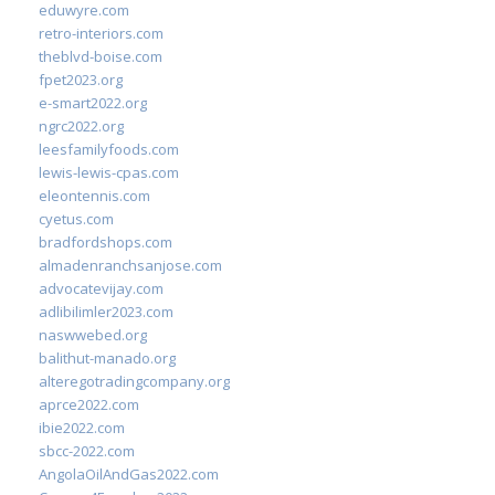
eduwyre.com
retro-interiors.com
theblvd-boise.com
fpet2023.org
e-smart2022.org
ngrc2022.org
leesfamilyfoods.com
lewis-lewis-cpas.com
eleontennis.com
cyetus.com
bradfordshops.com
almadenranchsanjose.com
advocatevijay.com
adlibilimler2023.com
naswwebed.org
balithut-manado.org
alteregotradingcompany.org
aprce2022.com
ibie2022.com
sbcc-2022.com
AngolaOilAndGas2022.com