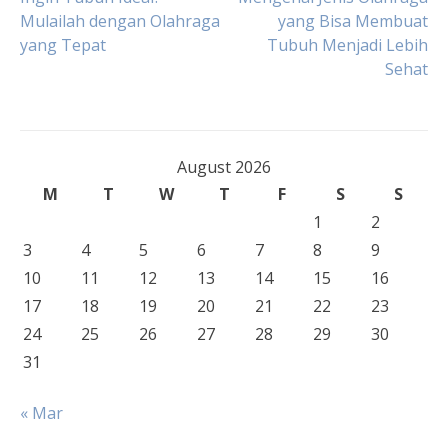
Post
Mulailah dengan Olahraga
yang Bisa Membuat
yang Tepat
Tubuh Menjadi Lebih
navigation
Sehat
August 2026
M
T
W
T
F
S
S
1
2
3
4
5
6
7
8
9
10
11
12
13
14
15
16
17
18
19
20
21
22
23
24
25
26
27
28
29
30
31
« Mar