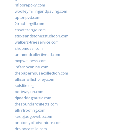
rifloorepoxy.com
woolleymillingandpaving.com
uptonpvd.com
2troublegrill.com
casateranga.com
sticksandstonesstudiooh.com
walkers-treeservice.com
shopmossi.com
untamedcollectivesd.com
mxpwellness.com
infernocanine.com
thepaperhousecollection.com
allisonwillisholley.com
solslite.org
portwayinn.com
djmaddogmusic.com
thesoundarchitects.com
allin1roofing.com
keepjudgewebb.com
anatomyofadventure.com
drivancastillo.com