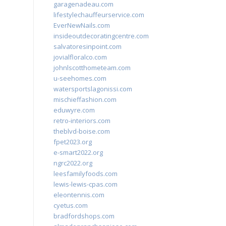
garagenadeau.com
lifestylechauffeurservice.com
EverNewNails.com
insideoutdecoratingcentre.com
salvatoresinpoint.com
jovialfloralco.com
johnlscotthometeam.com
u-seehomes.com
watersportslagonissi.com
mischieffashion.com
eduwyre.com
retro-interiors.com
theblvd-boise.com
fpet2023.org
e-smart2022.org
ngrc2022.org
leesfamilyfoods.com
lewis-lewis-cpas.com
eleontennis.com
cyetus.com
bradfordshops.com