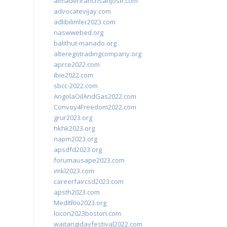
almadenranchsanjose.com
advocatevijay.com
adlibilimler2023.com
naswwebed.org
balithut-manado.org
alteregotradingcompany.org
aprce2022.com
ibie2022.com
sbcc-2022.com
AngolaOilAndGas2022.com
Convoy4Freedom2022.com
grur2023.org
hkhk2023.org
napm2023.org
apsdfd2023.org
forumausape2023.com
imkl2023.com
careerfaircsd2023.com
apsth2023.com
MedItRio2023.org
lcicon2023boston.com
waitangidayfestival2022.com