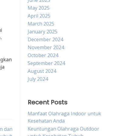
June 2025
May 2025
April 2025
March 2025
i
January 2025
.
December 2024
November 2024
October 2024
ngkan
September 2024
ja
August 2024
July 2024
Recent Posts
Manfaat Olahraga Indoor untuk
Kesehatan Anda
Keuntungan Olahraga Outdoor
am dan