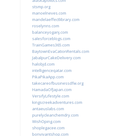
alaskapolitics.com
stsmp.org
manoelneves.com
mandelaeffectlibrary.com
roselynns.com
balanceyoganj.com
salesforceblogs.com
TrainGames365.com
BaytownEvaCationRentals.com
JabalpurCakeDelivery.com
halobjd.com
intelligenceqatar.com
PikaPikaApp.com
takecareofbusinessdfw.org
HamadaOfJapan.com
VersifyLifestyle.com
kingscreekadventures.com
antaeuslabs.com
purelycleanchemdry.com
WishOping.com
shoplegacee.com
bonvivantshop.com