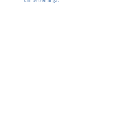
dan Bersemangat
navigation