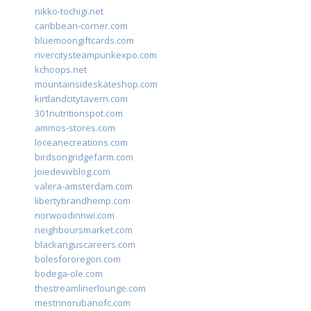
nikko-tochigi.net
caribbean-corner.com
bluemoongiftcards.com
rivercitysteampunkexpo.com
kchoops.net
mountainsideskateshop.com
kirtlandcitytavern.com
301nutritionspot.com
ammos-stores.com
loceanecreations.com
birdsongridgefarm.com
joiedevivblog.com
valera-amsterdam.com
libertybrandhemp.com
norwoodinnwi.com
neighboursmarket.com
blackanguscareers.com
bolesfororegon.com
bodega-ole.com
thestreamlinerlounge.com
mestrinorubanofc.com