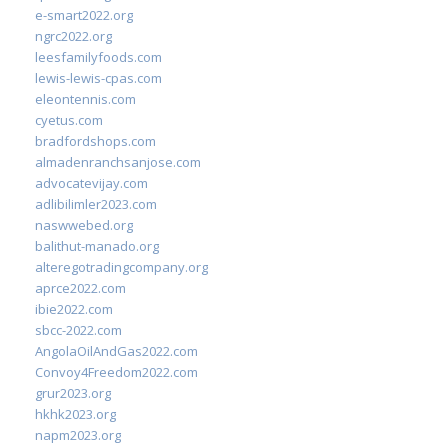
e-smart2022.org
ngrc2022.org
leesfamilyfoods.com
lewis-lewis-cpas.com
eleontennis.com
cyetus.com
bradfordshops.com
almadenranchsanjose.com
advocatevijay.com
adlibilimler2023.com
naswwebed.org
balithut-manado.org
alteregotradingcompany.org
aprce2022.com
ibie2022.com
sbcc-2022.com
AngolaOilAndGas2022.com
Convoy4Freedom2022.com
grur2023.org
hkhk2023.org
napm2023.org