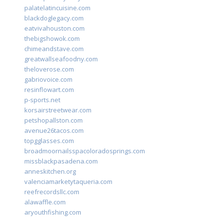
palatelatincuisine.com
blackdoglegacy.com
eatvivahouston.com
thebigshowok.com
chimeandstave.com
greatwallseafoodny.com
theloverose.com
gabriovoice.com
resinflowart.com
p-sports.net
korsairstreetwear.com
petshopallston.com
avenue26tacos.com
topgglasses.com
broadmoornailsspacoloradosprings.com
missblackpasadena.com
anneskitchen.org
valenciamarketytaqueria.com
reefrecordsllc.com
alawaffle.com
aryouthfishing.com