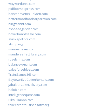
waywardtees.com
pidfloorsexpress.com
bancodevenezuelaen.com
bettermoodfoodcorporation.com
hingstonnt.com
chooseagender.com
hoverboardssale.com
alaskapolitics.com
stsmp.org
manoelneves.com
mandelaeffectlibrary.com
roselynns.com
balanceyoganj.com
salesforceblogs.com
TrainGames365.com
BaytownEvaCationRentals.com
JabalpurCakeDelivery.com
halobjd.com
intelligenceqatar.com
PikaPikaApp.com
takecareofbusinessdfw.org