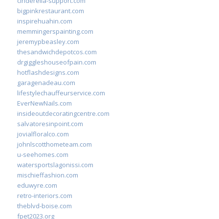
cinderella-support.com
bigpinkrestaurant.com
inspirehuahin.com
memmingerspainting.com
jeremypbeasley.com
thesandwichdepotcos.com
drgiggleshouseofpain.com
hotflashdesigns.com
garagenadeau.com
lifestylechauffeurservice.com
EverNewNails.com
insideoutdecoratingcentre.com
salvatoresinpoint.com
jovialfloralco.com
johnlscotthometeam.com
u-seehomes.com
watersportslagonissi.com
mischieffashion.com
eduwyre.com
retro-interiors.com
theblvd-boise.com
fpet2023.org