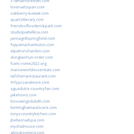
318mainstreet8h.com
lovenailsspari.com
oakberry-kuwait.com
quartzliterary.com
friendsofbroderickpark.com
studiopiattellina.com
jannagrillspringfield.com
fujiyamacharleston.com
elpatronchardon.com
donglaishun-order.com
fiamc-rome2022.org
mariceworldessentials.com
lafisheriarestaurant.com
915jazzandmore.com
aguadulce-countryfair.com
jakehovis.com
bosswingsduluth.com
birminghamautocare.com
tonyscountrykitchen.com
jbellasnailspa.com
mychaihouse.com
alvisgrooming.com