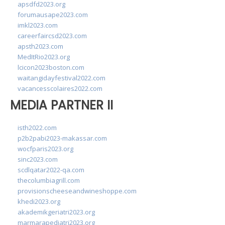
apsdfd2023.org
forumausape2023.com
imkl2023.com
careerfaircsd2023.com
apsth2023.com
MedItRio2023.org
lcicon2023boston.com
waitangidayfestival2022.com
vacancesscolaires2022.com
MEDIA PARTNER II
isth2022.com
p2b2pabi2023-makassar.com
wocfparis2023.org
sinc2023.com
scdlqatar2022-qa.com
thecolumbiagrill.com
provisionscheeseandwineshoppe.com
khedi2023.org
akademikgeriatri2023.org
marmarapediatri2023.org