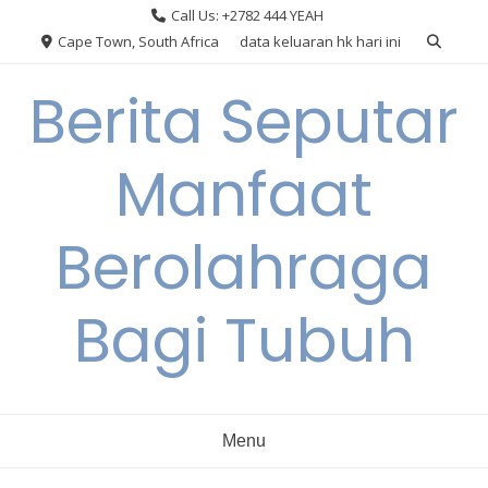
Skip
Call Us: +2782 444 YEAH
to
Cape Town, South Africa
data keluaran hk hari ini
content
Berita Seputar
Manfaat
Berolahraga
Bagi Tubuh
Menu