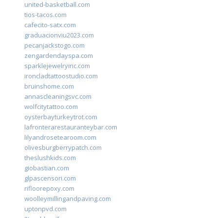
united-basketball.com
tios-tacos.com
cafecito-satx.com
graduacionviu2023.com
pecanjackstogo.com
zengardendayspa.com
sparklejewelryinc.com
ironcladtattoostudio.com
bruinshome.com
annascleaningsvc.com
wolfcitytattoo.com
oysterbayturkeytrot.com
lafronterarestauranteybar.com
lilyandrosetearoom.com
olivesburgberrypatch.com
theslushkids.com
giobastian.com
glpascensori.com
rifloorepoxy.com
woolleymillingandpaving.com
uptonpvd.com