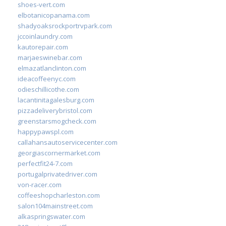
shoes-vert.com
elbotanicopanama.com
shadyoaksrockportrvpark.com
jccoinlaundry.com
kautorepair.com
marjaeswinebar.com
elmazatlanclinton.com
ideacoffeenyc.com
odieschillicothe.com
lacantinitagalesburg.com
pizzadeliverybristol.com
greenstarsmogcheck.com
happypawspl.com
callahansautoservicecenter.com
georgiascornermarket.com
perfectfit24-7.com
portugalprivatedriver.com
von-racer.com
coffeeshopcharleston.com
salon104mainstreet.com
alkaspringswater.com