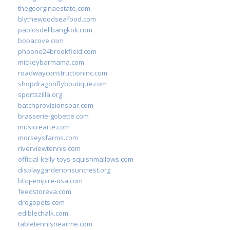
thegeorginaestate.com
blythewoodseafood.com
paolosdelibangkok.com
bobacove.com
phoone24brookfield.com
mickeybarmama.com
roadwayconstructioninc.com
shopdragonflyboutique.com
sportszilla.org
batchprovisionsbar.com
brasserie-gobette.com
musicrearte.com
morseysfarms.com
riverviewtennis.com
official-kelly-toys-squishmallows.com
displaygardenonsuncrest.org
bbq-empire-usa.com
feedstoreva.com
drogopets.com
ediblechalk.com
tabletennisnearme.com