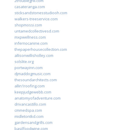
2troublegrill.com
casateranga.com
sticksandstonesstudiooh.com
walkers-treeservice.com
shopmossi.com
untamedcollectivesd.com
mxpwellness.com
infernocanine.com
thepaperhousecollection.com
allisonwillisholley.com
solslite.org
portwayinn.com
djmaddogmusic.com
thesoundarchitects.com
allin1roofing.com
keepjudgewebb.com
anatomyofadventure.com
drivancastillo.com
cmmedspa.com
midletontkd.com
gardensandgrills.com
basilfoodwine.com