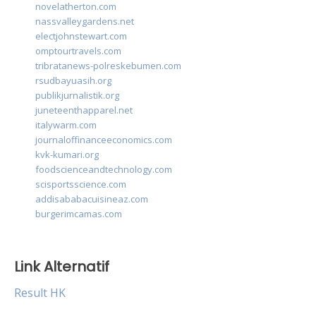
novelatherton.com
nassvalleygardens.net
electjohnstewart.com
omptourtravels.com
tribratanews-polreskebumen.com
rsudbayuasih.org
publikjurnalistik.org
juneteenthapparel.net
italywarm.com
journaloffinanceeconomics.com
kvk-kumari.org
foodscienceandtechnology.com
scisportsscience.com
addisababacuisineaz.com
burgerimcamas.com
Link Alternatif
Result HK