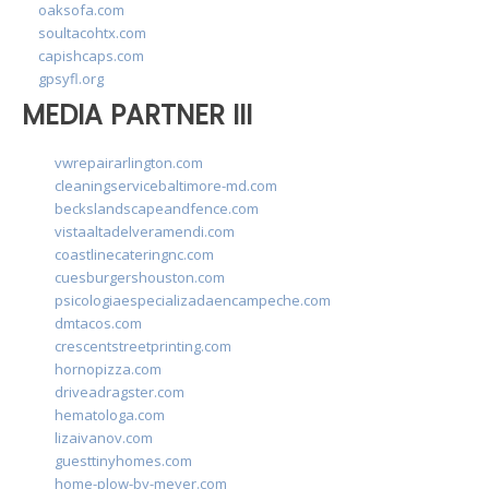
oaksofa.com
soultacohtx.com
capishcaps.com
gpsyfl.org
MEDIA PARTNER III
vwrepairarlington.com
cleaningservicebaltimore-md.com
beckslandscapeandfence.com
vistaaltadelveramendi.com
coastlinecateringnc.com
cuesburgershouston.com
psicologiaespecializadaencampeche.com
dmtacos.com
crescentstreetprinting.com
hornopizza.com
driveadragster.com
hematologa.com
lizaivanov.com
guesttinyhomes.com
home-plow-by-meyer.com