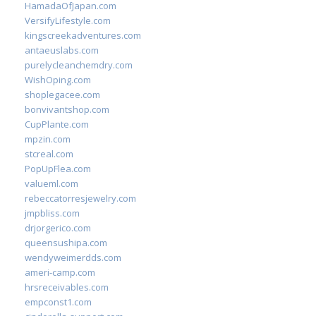
HamadaOfJapan.com
VersifyLifestyle.com
kingscreekadventures.com
antaeuslabs.com
purelycleanchemdry.com
WishOping.com
shoplegacee.com
bonvivantshop.com
CupPlante.com
mpzin.com
stcreal.com
PopUpFlea.com
valueml.com
rebeccatorresjewelry.com
jmpbliss.com
drjorgerico.com
queensushipa.com
wendyweimerdds.com
ameri-camp.com
hrsreceivables.com
empconst1.com