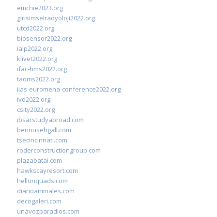
emchie2023.org
girisimselradyoloji2022.org
utcd2022.org
biosensor2022.org
ialp2022.org
klivet2022.org
ifac-hms2022.org
taoms2022.org
iias-euromena-conference2022.org
ivd2022.org
csity2022.org
ibsarstudyabroad.com
bennusehgall.com
tsecincinnati.com
roderconstructiongroup.com
plazabatai.com
hawkscayresort.com
hellonquads.com
diarioanimales.com
decogaleri.com
unavozparadios.com