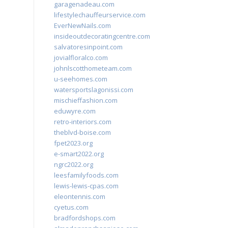
garagenadeau.com
lifestylechauffeurservice.com
EverNewNails.com
insideoutdecoratingcentre.com
salvatoresinpoint.com
jovialfloralco.com
johnlscotthometeam.com
u-seehomes.com
watersportslagonissi.com
mischieffashion.com
eduwyre.com
retro-interiors.com
theblvd-boise.com
fpet2023.org
e-smart2022.org
ngrc2022.org
leesfamilyfoods.com
lewis-lewis-cpas.com
eleontennis.com
cyetus.com
bradfordshops.com