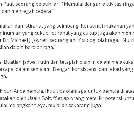
Paul, seorang pelatih lari, “Memulai dengan aktivitas ring
 dan mencegah cedera.”
 makan dan istirahat yang seimbang. Konsumsi makanan ya
 minum air yang cukup. Istirahat yang cukup juga akan me
r. Michael J. Joyner, seorang ahli fisiologi olahraga, “Nutri
silan dalam berolahraga.”
. Buatlah jadwal rutin dan tetaplah disiplin dalam melakuka
tercapai dalam semalam. Dengan konsistensi dan tekad yang 
ga.
kipun Anda pemula. Ikuti tips olahraga untuk pemula di ata
katakan oleh Usain Bolt, “Setiap orang memiliki potensi unt
ulai melangkah.” Ayo, mulailah sekarang juga!