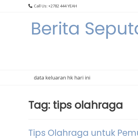
Skip
Call Us: +2782 444 YEAH
to
content
Berita Sepu
data keluaran hk hari ini
Tag:
tips olahraga
Tips Olahraga untuk Pemu