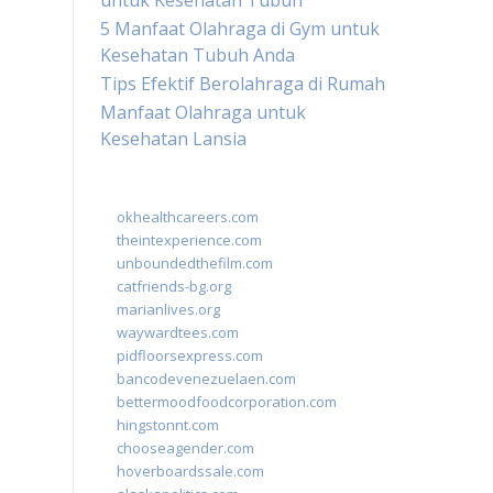
untuk Kesehatan Tubuh
5 Manfaat Olahraga di Gym untuk
Kesehatan Tubuh Anda
Tips Efektif Berolahraga di Rumah
Manfaat Olahraga untuk
Kesehatan Lansia
okhealthcareers.com
theintexperience.com
unboundedthefilm.com
catfriends-bg.org
marianlives.org
waywardtees.com
pidfloorsexpress.com
bancodevenezuelaen.com
bettermoodfoodcorporation.com
hingstonnt.com
chooseagender.com
hoverboardssale.com