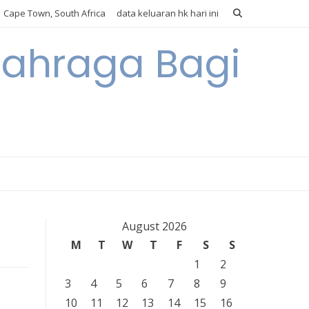
Cape Town, South Africa
data keluaran hk hari ini
lahraga Bagi
August 2026
M
T
W
T
F
S
S
1
2
3
4
5
6
7
8
9
10
11
12
13
14
15
16