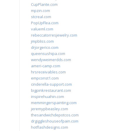
CupPlante.com
mpzin.com
stcreal.com
PopUpFlea.com
valueml.com
rebeccatorresjewelry.com
jmpbliss.com
drjorgerico.com
queensushipa.com
wendyweimerdds.com
ameri-camp.com
hrsreceivables.com
empconst1.com
cinderella-support.com
bigpinkrestaurant.com
inspirehuahin.com
memmingerspainting.com
jeremypbeasley.com
thesandwichdepotcos.com
drgiggleshouseofpain.com
hotflashdesigns.com