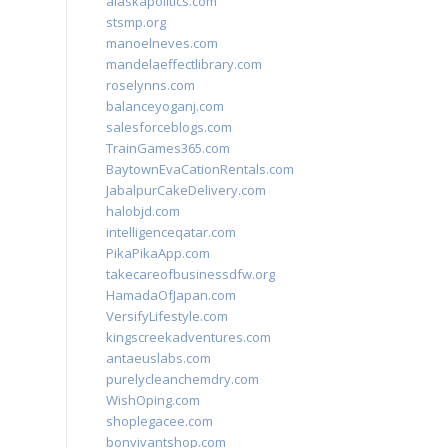
alaskapolitics.com
stsmp.org
manoelneves.com
mandelaeffectlibrary.com
roselynns.com
balanceyoganj.com
salesforceblogs.com
TrainGames365.com
BaytownEvaCationRentals.com
JabalpurCakeDelivery.com
halobjd.com
intelligenceqatar.com
PikaPikaApp.com
takecareofbusinessdfw.org
HamadaOfJapan.com
VersifyLifestyle.com
kingscreekadventures.com
antaeuslabs.com
purelycleanchemdry.com
WishOping.com
shoplegacee.com
bonvivantshop.com