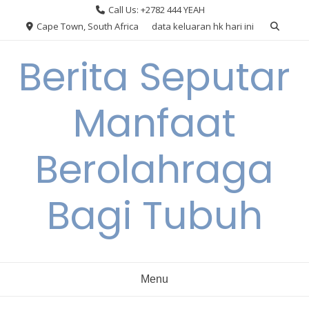
Skip
Call Us: +2782 444 YEAH
to
Cape Town, South Africa
data keluaran hk hari ini
content
Berita Seputar
Manfaat
Berolahraga
Bagi Tubuh
Menu