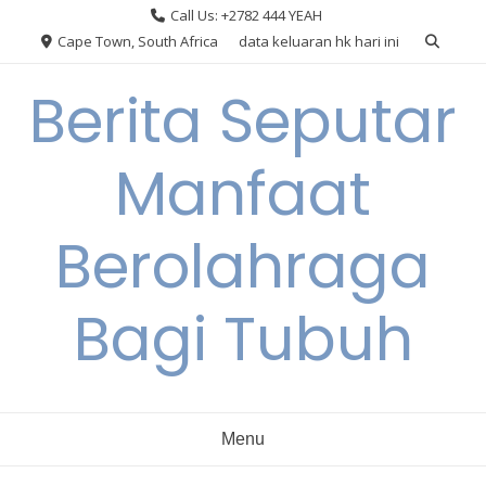
Skip
Call Us: +2782 444 YEAH
to
Cape Town, South Africa
data keluaran hk hari ini
content
Berita Seputar
Manfaat
Berolahraga
Bagi Tubuh
Menu