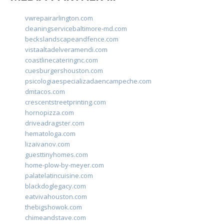
vwrepairarlington.com
cleaningservicebaltimore-md.com
beckslandscapeandfence.com
vistaaltadelveramendi.com
coastlinecateringnc.com
cuesburgershouston.com
psicologiaespecializadaencampeche.com
dmtacos.com
crescentstreetprinting.com
hornopizza.com
driveadragster.com
hematologa.com
lizaivanov.com
guesttinyhomes.com
home-plow-by-meyer.com
palatelatincuisine.com
blackdoglegacy.com
eatvivahouston.com
thebigshowok.com
chimeandstave.com