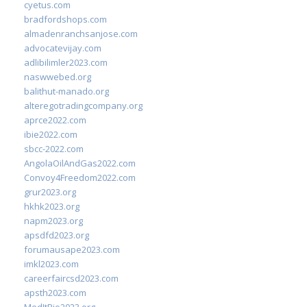
cyetus.com
bradfordshops.com
almadenranchsanjose.com
advocatevijay.com
adlibilimler2023.com
naswwebed.org
balithut-manado.org
alteregotradingcompany.org
aprce2022.com
ibie2022.com
sbcc-2022.com
AngolaOilAndGas2022.com
Convoy4Freedom2022.com
grur2023.org
hkhk2023.org
napm2023.org
apsdfd2023.org
forumausape2023.com
imkl2023.com
careerfaircsd2023.com
apsth2023.com