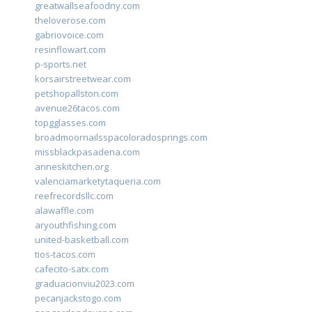
greatwallseafoodny.com
theloverose.com
gabriovoice.com
resinflowart.com
p-sports.net
korsairstreetwear.com
petshopallston.com
avenue26tacos.com
topgglasses.com
broadmoornailsspacoloradosprings.com
missblackpasadena.com
anneskitchen.org
valenciamarketytaqueria.com
reefrecordsllc.com
alawaffle.com
aryouthfishing.com
united-basketball.com
tios-tacos.com
cafecito-satx.com
graduacionviu2023.com
pecanjackstogo.com