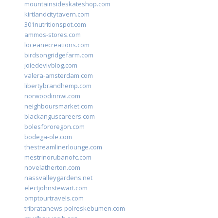
mountainsideskateshop.com
kirtlandcitytavern.com
301nutritionspot.com
ammos-stores.com
loceanecreations.com
birdsongridgefarm.com
joiedevivblog.com
valera-amsterdam.com
libertybrandhemp.com
norwoodinnwi.com
neighboursmarket.com
blackanguscareers.com
bolesfororegon.com
bodega-ole.com
thestreamlinerlounge.com
mestrinorubanofc.com
novelatherton.com
nassvalleygardens.net
electjohnstewart.com
omptourtravels.com
tribratanews-polreskebumen.com