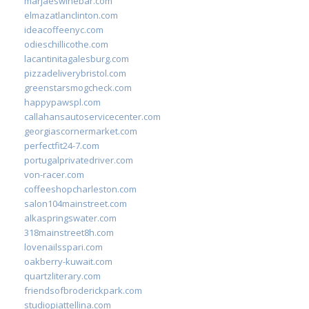
marjaeswinebar.com
elmazatlanclinton.com
ideacoffeenyc.com
odieschillicothe.com
lacantinitagalesburg.com
pizzadeliverybristol.com
greenstarsmogcheck.com
happypawspl.com
callahansautoservicecenter.com
georgiascornermarket.com
perfectfit24-7.com
portugalprivatedriver.com
von-racer.com
coffeeshopcharleston.com
salon104mainstreet.com
alkaspringswater.com
318mainstreet8h.com
lovenailsspari.com
oakberry-kuwait.com
quartzliterary.com
friendsofbroderickpark.com
studiopiattellina.com