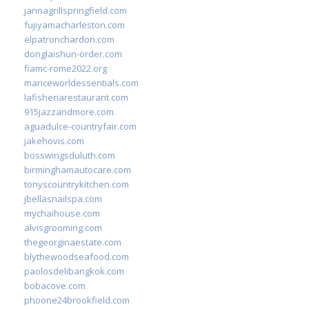
jannagrillspringfield.com
fujiyamacharleston.com
elpatronchardon.com
donglaishun-order.com
fiamc-rome2022.org
mariceworldessentials.com
lafisheriarestaurant.com
915jazzandmore.com
aguadulce-countryfair.com
jakehovis.com
bosswingsduluth.com
birminghamautocare.com
tonyscountrykitchen.com
jbellasnailspa.com
mychaihouse.com
alvisgrooming.com
thegeorginaestate.com
blythewoodseafood.com
paolosdelibangkok.com
bobacove.com
phoone24brookfield.com