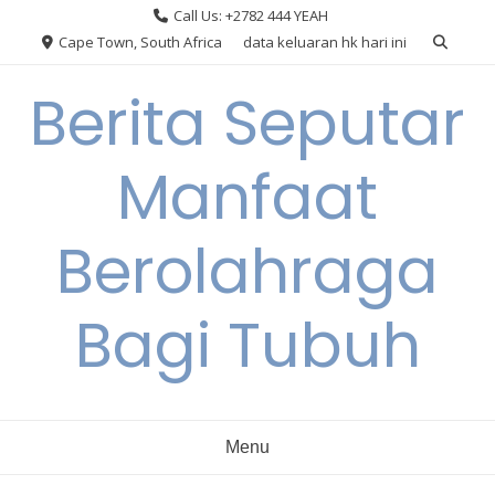
Skip
Call Us: +2782 444 YEAH
to
Cape Town, South Africa
data keluaran hk hari ini
content
Berita Seputar
Manfaat
Berolahraga
Bagi Tubuh
Menu