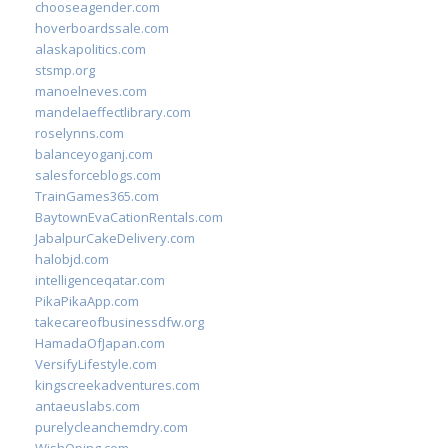
chooseagender.com
hoverboardssale.com
alaskapolitics.com
stsmp.org
manoelneves.com
mandelaeffectlibrary.com
roselynns.com
balanceyoganj.com
salesforceblogs.com
TrainGames365.com
BaytownEvaCationRentals.com
JabalpurCakeDelivery.com
halobjd.com
intelligenceqatar.com
PikaPikaApp.com
takecareofbusinessdfw.org
HamadaOfJapan.com
VersifyLifestyle.com
kingscreekadventures.com
antaeuslabs.com
purelycleanchemdry.com