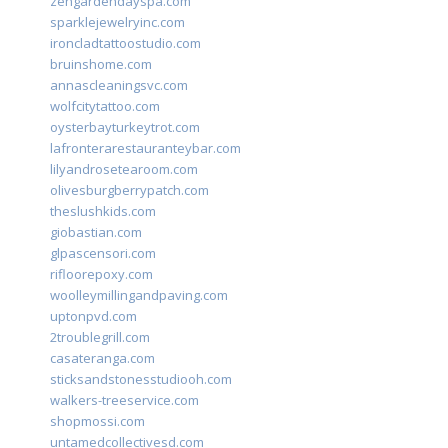
zengardendayspa.com
sparklejewelryinc.com
ironcladtattoostudio.com
bruinshome.com
annascleaningsvc.com
wolfcitytattoo.com
oysterbayturkeytrot.com
lafronterarestauranteybar.com
lilyandrosetearoom.com
olivesburgberrypatch.com
theslushkids.com
giobastian.com
glpascensori.com
rifloorepoxy.com
woolleymillingandpaving.com
uptonpvd.com
2troublegrill.com
casateranga.com
sticksandstonesstudiooh.com
walkers-treeservice.com
shopmossi.com
untamedcollectivesd.com