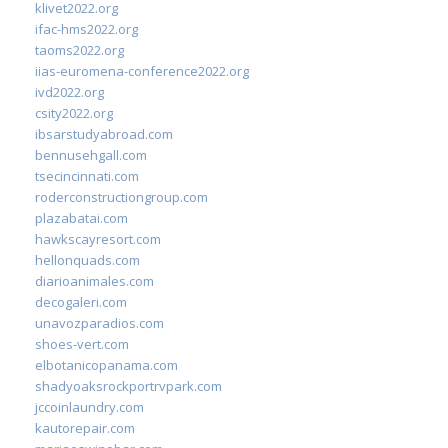
klivet2022.org
ifac-hms2022.org
taoms2022.org
iias-euromena-conference2022.org
ivd2022.org
csity2022.org
ibsarstudyabroad.com
bennusehgall.com
tsecincinnati.com
roderconstructiongroup.com
plazabatai.com
hawkscayresort.com
hellonquads.com
diarioanimales.com
decogaleri.com
unavozparadios.com
shoes-vert.com
elbotanicopanama.com
shadyoaksrockportrvpark.com
jccoinlaundry.com
kautorepair.com