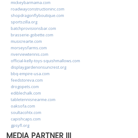
mickeybarmama.com
roadwayconstructioninc.com
shopdragonflyboutique.com
sportszilla.org
batchprovisionsbar.com
brasserie-gobette.com
musicrearte.com
morseysfarms.com
riverviewtennis.com
official-kelly-toys-squishmallows.com
displaygardenonsuncrest.org
bbq-empire-usa.com
feedstoreva.com
drogopets.com
ediblechalk.com
tabletennisnearme.com
oaksofa.com
soultacohtx.com
capishcaps.com
gpsyfl.org
MEDIA PARTNER III