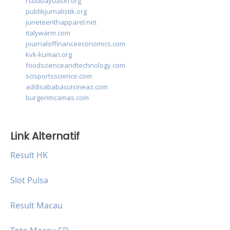
rsudbayuasih.org
publikjurnalistik.org
juneteenthapparel.net
italywarm.com
journaloffinanceeconomics.com
kvk-kumari.org
foodscienceandtechnology.com
scisportsscience.com
addisababacuisineaz.com
burgerimcamas.com
Link Alternatif
Result HK
Slot Pulsa
Result Macau