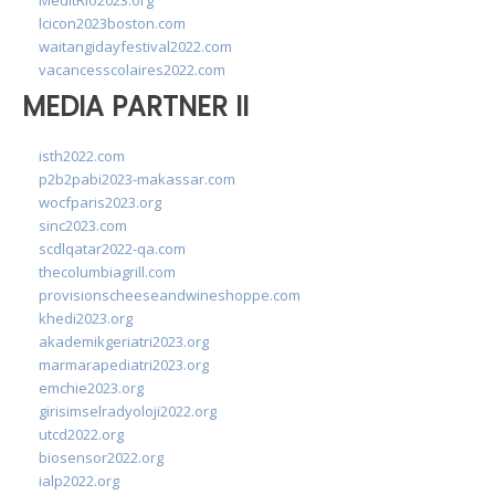
MedItRio2023.org
lcicon2023boston.com
waitangidayfestival2022.com
vacancesscolaires2022.com
MEDIA PARTNER II
isth2022.com
p2b2pabi2023-makassar.com
wocfparis2023.org
sinc2023.com
scdlqatar2022-qa.com
thecolumbiagrill.com
provisionscheeseandwineshoppe.com
khedi2023.org
akademikgeriatri2023.org
marmarapediatri2023.org
emchie2023.org
girisimselradyoloji2022.org
utcd2022.org
biosensor2022.org
ialp2022.org