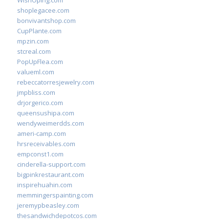
WishOping.com
shoplegacee.com
bonvivantshop.com
CupPlante.com
mpzin.com
stcreal.com
PopUpFlea.com
valueml.com
rebeccatorresjewelry.com
jmpbliss.com
drjorgerico.com
queensushipa.com
wendyweimerdds.com
ameri-camp.com
hrsreceivables.com
empconst1.com
cinderella-support.com
bigpinkrestaurant.com
inspirehuahin.com
memmingerspainting.com
jeremypbeasley.com
thesandwichdepotcos.com