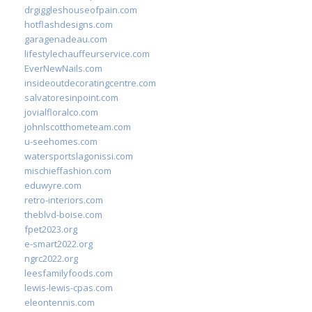
drgiggleshouseofpain.com
hotflashdesigns.com
garagenadeau.com
lifestylechauffeurservice.com
EverNewNails.com
insideoutdecoratingcentre.com
salvatoresinpoint.com
jovialfloralco.com
johnlscotthometeam.com
u-seehomes.com
watersportslagonissi.com
mischieffashion.com
eduwyre.com
retro-interiors.com
theblvd-boise.com
fpet2023.org
e-smart2022.org
ngrc2022.org
leesfamilyfoods.com
lewis-lewis-cpas.com
eleontennis.com