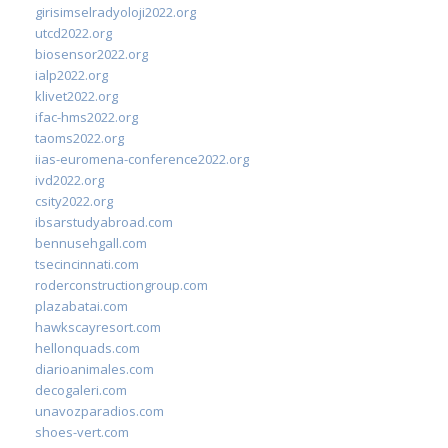
girisimselradyoloji2022.org
utcd2022.org
biosensor2022.org
ialp2022.org
klivet2022.org
ifac-hms2022.org
taoms2022.org
iias-euromena-conference2022.org
ivd2022.org
csity2022.org
ibsarstudyabroad.com
bennusehgall.com
tsecincinnati.com
roderconstructiongroup.com
plazabatai.com
hawkscayresort.com
hellonquads.com
diarioanimales.com
decogaleri.com
unavozparadios.com
shoes-vert.com