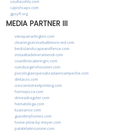
soultacohtx.com
capishcaps.com
gpsyfl.org
MEDIA PARTNER III
vwrepairarlington.com
cleaningservicebaltimore-md.com
beckslandscapeandfence.com
vistaaltadelveramendi.com
coastlinecateringnc.com
cuesburgershouston.com
psicologiaespecializadaencampeche.com
dmtacos.com
crescentstreetprinting.com
hornopizza.com
driveadragster.com
hematologa.com
lizaivanov.com
guesttinyhomes.com
home-plow-by-meyer.com
palatelatincuisine.com