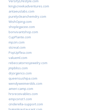
VersifyLifestyle.com
kingscreekadventures.com
antaeuslabs.com
purelycleanchemdry.com
WishOping.com
shoplegacee.com
bonvivantshop.com
CupPlante.com
mpzin.com
stcreal.com
PopUpFlea.com
valueml.com
rebeccatorresjewelry.com
jmpbliss.com
drjorgerico.com
queensushipa.com
wendyweimerdds.com
ameri-camp.com
hrsreceivables.com
empconst1.com
cinderella-support.com
bigpinkrestaurant.com