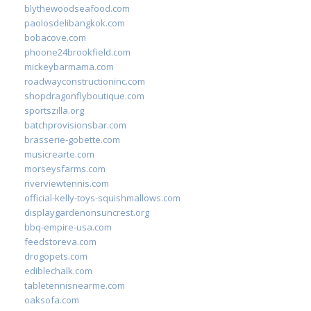
blythewoodseafood.com
paolosdelibangkok.com
bobacove.com
phoone24brookfield.com
mickeybarmama.com
roadwayconstructioninc.com
shopdragonflyboutique.com
sportszilla.org
batchprovisionsbar.com
brasserie-gobette.com
musicrearte.com
morseysfarms.com
riverviewtennis.com
official-kelly-toys-squishmallows.com
displaygardenonsuncrest.org
bbq-empire-usa.com
feedstoreva.com
drogopets.com
ediblechalk.com
tabletennisnearme.com
oaksofa.com