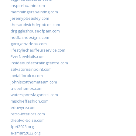
inspirehuahin.com
memmingerspainting.com
jeremypbeasley.com
thesandwichdepotcos.com
drgiggleshouseofpain.com
hotflashdesigns.com
garagenadeau.com
lifestylechauffeurservice.com
EverNewNails.com
insideoutdecoratingcentre.com
salvatoresinpoint.com
jovialfloralco.com
johnlscotthometeam.com
u-seehomes.com
watersportslagonissi.com
mischieffashion.com
eduwyre.com
retro-interiors.com
theblvd-boise.com
fpet2023.org
e-smart2022.org