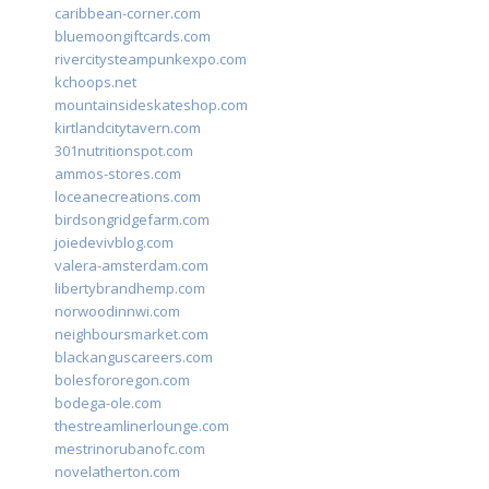
caribbean-corner.com
bluemoongiftcards.com
rivercitysteampunkexpo.com
kchoops.net
mountainsideskateshop.com
kirtlandcitytavern.com
301nutritionspot.com
ammos-stores.com
loceanecreations.com
birdsongridgefarm.com
joiedevivblog.com
valera-amsterdam.com
libertybrandhemp.com
norwoodinnwi.com
neighboursmarket.com
blackanguscareers.com
bolesfororegon.com
bodega-ole.com
thestreamlinerlounge.com
mestrinorubanofc.com
novelatherton.com