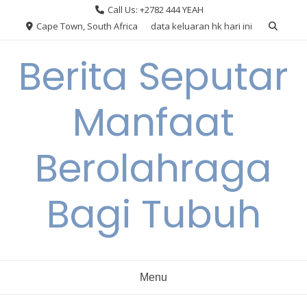
Skip
Call Us: +2782 444 YEAH
to
Cape Town, South Africa
data keluaran hk hari ini
content
Berita Seputar
Manfaat
Berolahraga
Bagi Tubuh
Menu