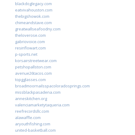
blackdoglegacy.com
eatvivahouston.com
thebigshowok.com
chimeandstave.com
greatwallseafoodny.com
theloverose.com
gabriovoice.com
resinflowart.com
p-sports.net
korsairstreetwear.com
petshopallston.com
avenue26tacos.com
topgglasses.com
broadmoornailsspacoloradosprings.com
missblackpasadena.com
anneskitchen.org
valenciamarketytaqueria.com
reefrecordsllc.com
alawaffle.com
aryouthfishing.com
united-basketball.com