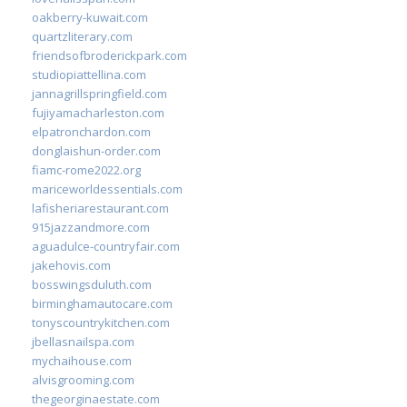
oakberry-kuwait.com
quartzliterary.com
friendsofbroderickpark.com
studiopiattellina.com
jannagrillspringfield.com
fujiyamacharleston.com
elpatronchardon.com
donglaishun-order.com
fiamc-rome2022.org
mariceworldessentials.com
lafisheriarestaurant.com
915jazzandmore.com
aguadulce-countryfair.com
jakehovis.com
bosswingsduluth.com
birminghamautocare.com
tonyscountrykitchen.com
jbellasnailspa.com
mychaihouse.com
alvisgrooming.com
thegeorginaestate.com