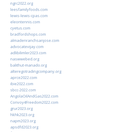
ngrc2022.org
leesfamilyfoods.com
lewis-lewis-cpas.com
eleontennis.com
cyetus.com
bradfordshops.com
almadenranchsanjose.com
advocatevijay.com
adlibilimler2023.com
naswwebed.org
balithut-manado.org
alteregotradingcompany.org
aprce2022.com
ibie2022.com
sbcc-2022.com
AngolaOilAndGas2022.com
Convoy4Freedom2022.com
grur2023.org
hkhk2023.org
napm2023.org
apsdfd2023.org