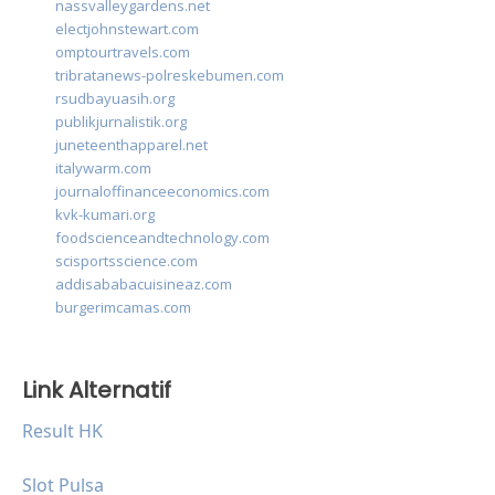
nassvalleygardens.net
electjohnstewart.com
omptourtravels.com
tribratanews-polreskebumen.com
rsudbayuasih.org
publikjurnalistik.org
juneteenthapparel.net
italywarm.com
journaloffinanceeconomics.com
kvk-kumari.org
foodscienceandtechnology.com
scisportsscience.com
addisababacuisineaz.com
burgerimcamas.com
Link Alternatif
Result HK
Slot Pulsa