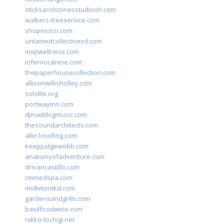
sticksandstonesstudiooh.com
walkers-treeservice.com
shopmossi.com
untamedcollectivesd.com
mxpwellness.com
infernocanine.com
thepaperhousecollection.com
allisonwillisholley.com
solslite.org
portwayinn.com
djmaddogmusic.com
thesoundarchitects.com
allin1roofing.com
keepjudgewebb.com
anatomyofadventure.com
drivancastillo.com
cmmedspa.com
midletontkd.com
gardensandgrills.com
basilfoodwine.com
nikko-tochigi.net