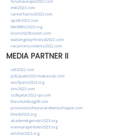
forumausape2023.com
imkl2023.com
careerfaircsd2023.com
apsth2023.com
MedItRio2023.org
lcicon2023boston.com
waitangidayfestival2022.com
vacancesscolaires2022.com
MEDIA PARTNER II
isth2022.com
p2b2pabi2023-makassar.com
wocfparis2023.org
sinc2023.com
scdlqatar2022-qa.com
thecolumbiagrill.com
provisionscheeseandwineshoppe.com
khedi2023.org
akademikgeriatri2023.org
marmarapediatri2023.org
emchie2023.org