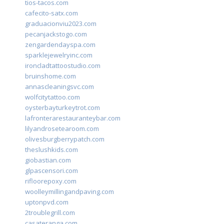
tios-tacos.com
cafecito-satx.com
graduacionviu2023.com
pecanjackstogo.com
zengardendayspa.com
sparklejewelryinc.com
ironcladtattoostudio.com
bruinshome.com
annascleaningsvc.com
wolfcitytattoo.com
oysterbayturkeytrot.com
lafronterarestauranteybar.com
lilyandrosetearoom.com
olivesburgberrypatch.com
theslushkids.com
giobastian.com
glpascensori.com
rifloorepoxy.com
woolleymillingandpaving.com
uptonpvd.com
2troublegrill.com
casateranga.com