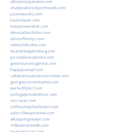
elbotanicopanama.com
shadyoaksrockportrvpark.com
jccoinlaundry.com
kautorepair.com
marjaeswinebar.com
elmazatlanclinton.com
ideacoffeenyc.com
odieschillicothe.com
lacantinitagalesburg.com
pizzadeliverybristol.com
greenstarsmogcheck.com
happypawspl.com
callahansautoservicecenter.com
georgiascornermarket.com
perfectfit24-7.com
portugalprivatedriver.com
von-racer.com
coffeeshopcharleston.com
salon104mainstreet.com
alkaspringswater.com
318mainstreet8h.com
lovenailsspari.com