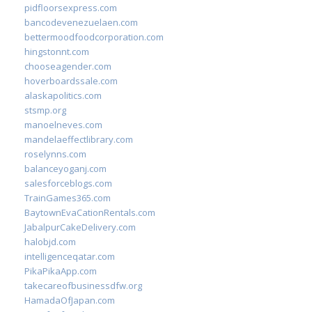
pidfloorsexpress.com
bancodevenezuelaen.com
bettermoodfoodcorporation.com
hingstonnt.com
chooseagender.com
hoverboardssale.com
alaskapolitics.com
stsmp.org
manoelneves.com
mandelaeffectlibrary.com
roselynns.com
balanceyoganj.com
salesforceblogs.com
TrainGames365.com
BaytownEvaCationRentals.com
JabalpurCakeDelivery.com
halobjd.com
intelligenceqatar.com
PikaPikaApp.com
takecareofbusinessdfw.org
HamadaOfJapan.com