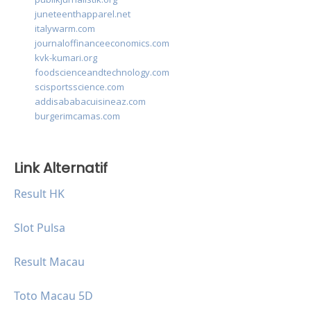
juneteenthapparel.net
italywarm.com
journaloffinanceeconomics.com
kvk-kumari.org
foodscienceandtechnology.com
scisportsscience.com
addisababacuisineaz.com
burgerimcamas.com
Link Alternatif
Result HK
Slot Pulsa
Result Macau
Toto Macau 5D