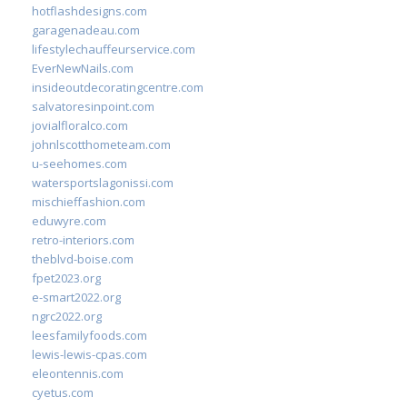
hotflashdesigns.com
garagenadeau.com
lifestylechauffeurservice.com
EverNewNails.com
insideoutdecoratingcentre.com
salvatoresinpoint.com
jovialfloralco.com
johnlscotthometeam.com
u-seehomes.com
watersportslagonissi.com
mischieffashion.com
eduwyre.com
retro-interiors.com
theblvd-boise.com
fpet2023.org
e-smart2022.org
ngrc2022.org
leesfamilyfoods.com
lewis-lewis-cpas.com
eleontennis.com
cyetus.com