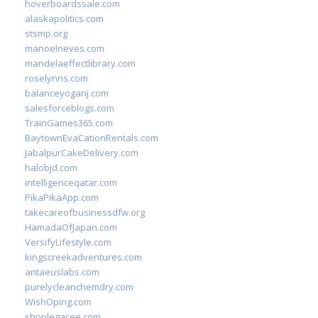
hoverboardssale.com
alaskapolitics.com
stsmp.org
manoelneves.com
mandelaeffectlibrary.com
roselynns.com
balanceyoganj.com
salesforceblogs.com
TrainGames365.com
BaytownEvaCationRentals.com
JabalpurCakeDelivery.com
halobjd.com
intelligenceqatar.com
PikaPikaApp.com
takecareofbusinessdfw.org
HamadaOfJapan.com
VersifyLifestyle.com
kingscreekadventures.com
antaeuslabs.com
purelycleanchemdry.com
WishOping.com
shoplegacee.com