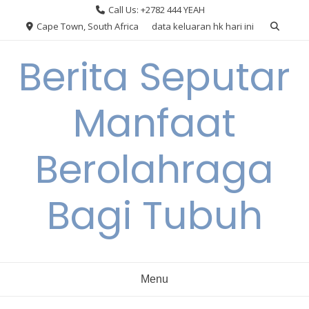
Skip
Call Us: +2782 444 YEAH
to
Cape Town, South Africa
data keluaran hk hari ini
content
Berita Seputar
Manfaat
Berolahraga
Bagi Tubuh
Menu