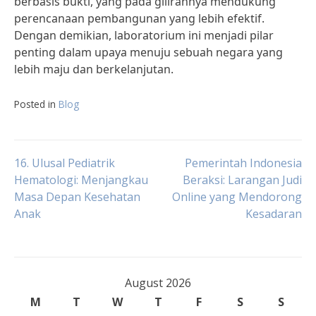
berbasis bukti, yang pada gilirannya mendukung
perencanaan pembangunan yang lebih efektif.
Dengan demikian, laboratorium ini menjadi pilar
penting dalam upaya menuju sebuah negara yang
lebih maju dan berkelanjutan.
Posted in
Blog
Post
16. Ulusal Pediatrik
Pemerintah Indonesia
Hematologi: Menjangkau
Beraksi: Larangan Judi
Masa Depan Kesehatan
Online yang Mendorong
navigation
Anak
Kesadaran
August 2026
M
T
W
T
F
S
S