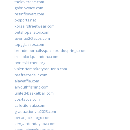
theloverose.com
gabriovoice.com
resinflowart.com
p-sports.net
korsairstreetwear.com
petshopallston.com
avenue26tacos.com
topgglasses.com
broadmoornailsspacoloradosprings.com
missblackpasadena.com
anneskitchen.org
valenciamarketytaqueria.com
reefrecordsllc.com
alawaffle.com
aryouthfishing.com
united-basketball.com
tios-tacos.com
cafecito-satx.com
graduacionviu2023.com
pecanjackstogo.com
zengardendayspa.com
sparklejewelryinc.com