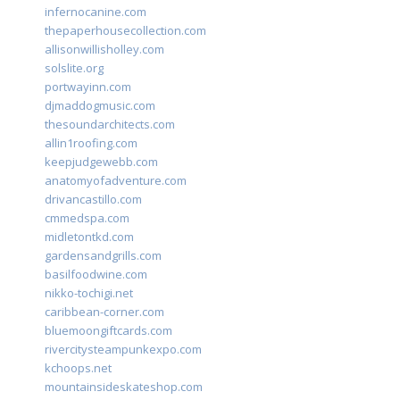
infernocanine.com
thepaperhousecollection.com
allisonwillisholley.com
solslite.org
portwayinn.com
djmaddogmusic.com
thesoundarchitects.com
allin1roofing.com
keepjudgewebb.com
anatomyofadventure.com
drivancastillo.com
cmmedspa.com
midletontkd.com
gardensandgrills.com
basilfoodwine.com
nikko-tochigi.net
caribbean-corner.com
bluemoongiftcards.com
rivercitysteampunkexpo.com
kchoops.net
mountainsideskateshop.com