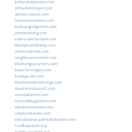
kirtlandcitytavern.com
301nutritionspot.com
ammos-stores.com
loceanecreations.com
birdsongridgefarm.com
joiedevivblog.com
valera-amsterdam.com
libertybrandhemp.com
norwoodinnwi.com
neighboursmarket.com
blackanguscareers.com
bolesfororegon.com
bodega-ole.com
thestreamlinerlounge.com
mestrinorubanofc.com
novelatherton.com
nassvalleygardens.net
electjohnstewart.com
omptourtravels.com
tribratanews-polreskebumen.com
rsudbayuasih.org
publikjurnalistik.org