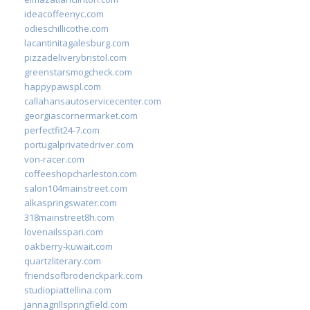
ideacoffeenyc.com
odieschillicothe.com
lacantinitagalesburg.com
pizzadeliverybristol.com
greenstarsmogcheck.com
happypawspl.com
callahansautoservicecenter.com
georgiascornermarket.com
perfectfit24-7.com
portugalprivatedriver.com
von-racer.com
coffeeshopcharleston.com
salon104mainstreet.com
alkaspringswater.com
318mainstreet8h.com
lovenailsspari.com
oakberry-kuwait.com
quartzliterary.com
friendsofbroderickpark.com
studiopiattellina.com
jannagrillspringfield.com