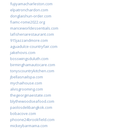
fujiyamacharleston.com
elpatronchardon.com
donglaishun-order.com
fiamc-rome2022.org
mariceworldessentials.com
lafisheriarestaurant.com
915jazzandmore.com
aguadulce-countryfair.com
jakehovis.com
bosswingsduluth.com
birminghamautocare.com
tonyscountrykitchen.com
jbellasnailspa.com
mychaihouse.com
alvisgrooming.com
thegeorginaestate.com
blythewoodseafood.com
paolosdelibangkok.com
bobacove.com
phoone24brookfield.com
mickeybarmama.com