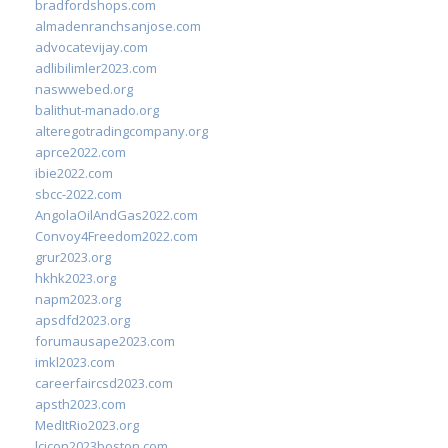
bradfordshops.com
almadenranchsanjose.com
advocatevijay.com
adlibilimler2023.com
naswwebed.org
balithut-manado.org
alteregotradingcompany.org
aprce2022.com
ibie2022.com
sbcc-2022.com
AngolaOilAndGas2022.com
Convoy4Freedom2022.com
grur2023.org
hkhk2023.org
napm2023.org
apsdfd2023.org
forumausape2023.com
imkl2023.com
careerfaircsd2023.com
apsth2023.com
MedItRio2023.org
lcicon2023boston.com