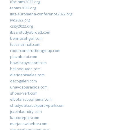
ifac-hms2022.org
taoms2022.org
iias-euromena-conference2022.org
ivd2022.org
csity2022.org
ibsarstudyabroad.com
bennusehgall.com
tsecincinnati.com
roderconstructiongroup.com
plazabatai.com
hawkscayresort.com
hellonquads.com
diarioanimales.com
decogaleri.com
unavozparadios.com
shoes-vert.com
elbotanicopanama.com
shadyoaksrockportrvpark.com
jccoinlaundry.com
kautorepair.com
marjaeswinebar.com
elmazatlanclinton.com