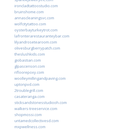
ironcladtattoostudio.com
bruinshome.com
annascleaningsvc.com
wolfcitytattoo.com
oysterbayturkeytrot.com
lafronterarestauranteybar.com
lilyandrosetearoom.com
olivesburgberrypatch.com
theslushkids.com
giobastian.com
glpascensori.com
rifloorepoxy.com
woolleymillingandpaving.com
uptonpvd.com
2troublegrill.com
casateranga.com
sticksandstonesstudiooh.com
walkers-treeservice.com
shopmossi.com
untamedcollectivesd.com
mxpwellness.com