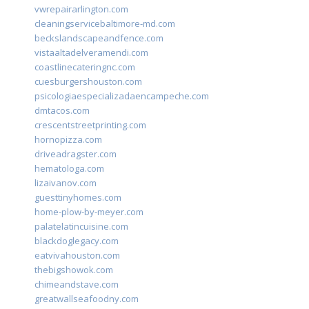
vwrepairarlington.com
cleaningservicebaltimore-md.com
beckslandscapeandfence.com
vistaaltadelveramendi.com
coastlinecateringnc.com
cuesburgershouston.com
psicologiaespecializadaencampeche.com
dmtacos.com
crescentstreetprinting.com
hornopizza.com
driveadragster.com
hematologa.com
lizaivanov.com
guesttinyhomes.com
home-plow-by-meyer.com
palatelatincuisine.com
blackdoglegacy.com
eatvivahouston.com
thebigshowok.com
chimeandstave.com
greatwallseafoodny.com