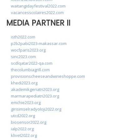
waitangidayfestival2022.com
vacancesscolaires2022.com
MEDIA PARTNER II
isth2022.com
p2b2pabi2023-makassar.com
wocfparis2023.org
sinc2023.com
scdlqatar2022-qa.com
thecolumbiagrill.com
provisionscheeseandwineshoppe.com
khedi2023.org
akademikgeriatri2023.org
marmarapediatri2023.org
emchie2023.org
girisimselradyoloji2022.org
utcd2022.org
biosensor2022.org
ialp2022.org
klivet2022.org