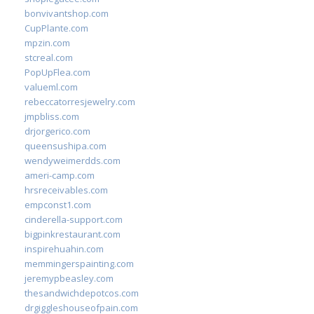
bonvivantshop.com
CupPlante.com
mpzin.com
stcreal.com
PopUpFlea.com
valueml.com
rebeccatorresjewelry.com
jmpbliss.com
drjorgerico.com
queensushipa.com
wendyweimerdds.com
ameri-camp.com
hrsreceivables.com
empconst1.com
cinderella-support.com
bigpinkrestaurant.com
inspirehuahin.com
memmingerspainting.com
jeremypbeasley.com
thesandwichdepotcos.com
drgiggleshouseofpain.com