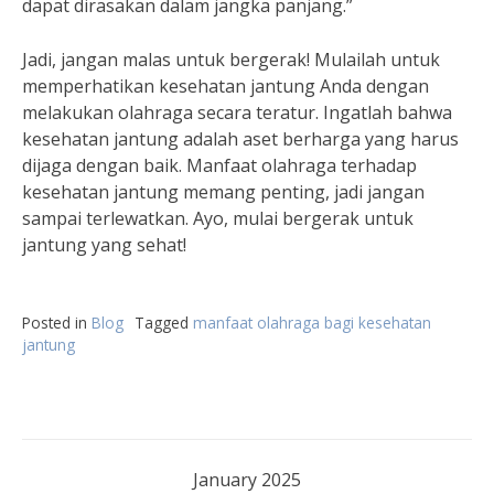
dapat dirasakan dalam jangka panjang.”
Jadi, jangan malas untuk bergerak! Mulailah untuk
memperhatikan kesehatan jantung Anda dengan
melakukan olahraga secara teratur. Ingatlah bahwa
kesehatan jantung adalah aset berharga yang harus
dijaga dengan baik. Manfaat olahraga terhadap
kesehatan jantung memang penting, jadi jangan
sampai terlewatkan. Ayo, mulai bergerak untuk
jantung yang sehat!
Posted in
Blog
Tagged
manfaat olahraga bagi kesehatan
jantung
January 2025