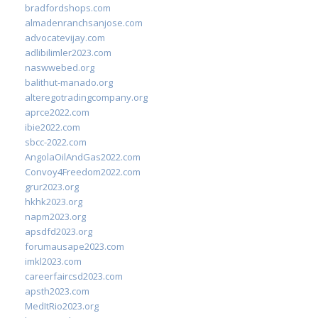
bradfordshops.com
almadenranchsanjose.com
advocatevijay.com
adlibilimler2023.com
naswwebed.org
balithut-manado.org
alteregotradingcompany.org
aprce2022.com
ibie2022.com
sbcc-2022.com
AngolaOilAndGas2022.com
Convoy4Freedom2022.com
grur2023.org
hkhk2023.org
napm2023.org
apsdfd2023.org
forumausape2023.com
imkl2023.com
careerfaircsd2023.com
apsth2023.com
MedItRio2023.org