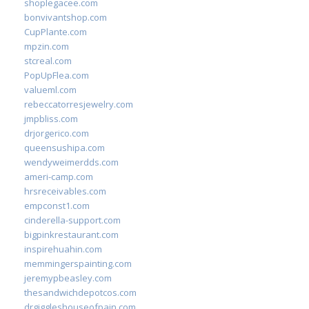
shoplegacee.com
bonvivantshop.com
CupPlante.com
mpzin.com
stcreal.com
PopUpFlea.com
valueml.com
rebeccatorresjewelry.com
jmpbliss.com
drjorgerico.com
queensushipa.com
wendyweimerdds.com
ameri-camp.com
hrsreceivables.com
empconst1.com
cinderella-support.com
bigpinkrestaurant.com
inspirehuahin.com
memmingerspainting.com
jeremypbeasley.com
thesandwichdepotcos.com
drgiggleshouseofpain.com