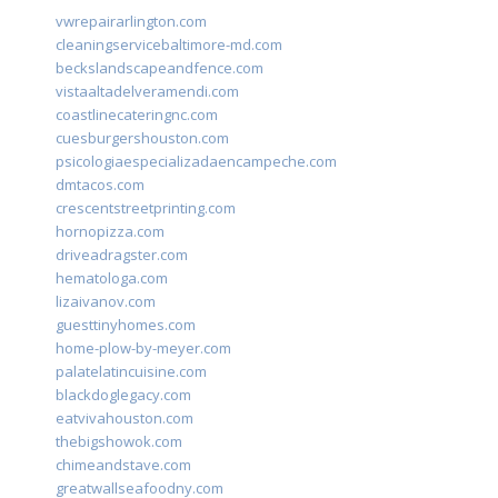
vwrepairarlington.com
cleaningservicebaltimore-md.com
beckslandscapeandfence.com
vistaaltadelveramendi.com
coastlinecateringnc.com
cuesburgershouston.com
psicologiaespecializadaencampeche.com
dmtacos.com
crescentstreetprinting.com
hornopizza.com
driveadragster.com
hematologa.com
lizaivanov.com
guesttinyhomes.com
home-plow-by-meyer.com
palatelatincuisine.com
blackdoglegacy.com
eatvivahouston.com
thebigshowok.com
chimeandstave.com
greatwallseafoodny.com