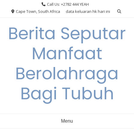
Skip
Call Us: +2782 444 YEAH
to
Cape Town, South Africa
data keluaran hk hari ini
content
Berita Seputar
Manfaat
Berolahraga
Bagi Tubuh
Menu