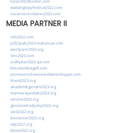
lcicon2023boston.com
waitangidayfestival2022.com
vacancesscolaires2022.com
MEDIA PARTNER II
isth2022.com
p2b2pabi2023-makassar.com
wocfparis2023.org
sinc2023.com
scdlqatar2022-qa.com
thecolumbiagrill.com
provisionscheeseandwineshoppe.com
khedi2023.org
akademikgeriatri2023.org
marmarapediatri2023.org
emchie2023.org
girisimselradyoloji2022.org
utcd2022.org
biosensor2022.org
ialp2022.org
klivet2022.org