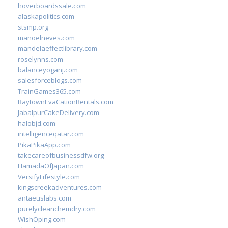
hoverboardssale.com
alaskapolitics.com
stsmp.org
manoelneves.com
mandelaeffectlibrary.com
roselynns.com
balanceyoganj.com
salesforceblogs.com
TrainGames365.com
BaytownEvaCationRentals.com
JabalpurCakeDelivery.com
halobjd.com
intelligenceqatar.com
PikaPikaApp.com
takecareofbusinessdfw.org
HamadaOfJapan.com
VersifyLifestyle.com
kingscreekadventures.com
antaeuslabs.com
purelycleanchemdry.com
WishOping.com