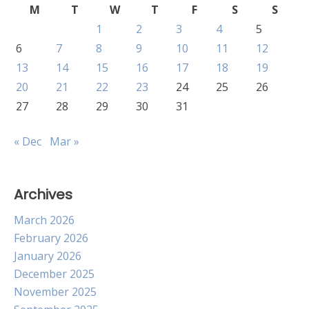
M
T
W
T
F
S
S
1
2
3
4
5
6
7
8
9
10
11
12
13
14
15
16
17
18
19
20
21
22
23
24
25
26
27
28
29
30
31
« Dec
Mar »
Archives
March 2026
February 2026
January 2026
December 2025
November 2025