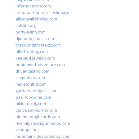
infernocanine.com
thepaperhousecollection.com
allisonwillisholley.com
solslite.org
portwayinn.com
djmaddogmusic.com
thesoundarchitects.com
allin1roofing.com
keepjudgewebb.com
anatomyofadventure.com
drivancastillo.com
cmmedspa.com
midletontkd.com
gardensandgrills.com
basilfoodwine.com
nikko-tochigi.net
caribbean-corner.com
bluemoongiftcards.com
rivercitysteampunkexpo.com
kchoops.net
mountainsideskateshop.com