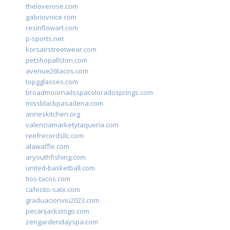
theloverose.com
gabriovoice.com
resinflowart.com
p-sports.net
korsairstreetwear.com
petshopallston.com
avenue26tacos.com
topgglasses.com
broadmoornailsspacoloradosprings.com
missblackpasadena.com
anneskitchen.org
valenciamarketytaqueria.com
reefrecordsllc.com
alawaffle.com
aryouthfishing.com
united-basketball.com
tios-tacos.com
cafecito-satx.com
graduacionviu2023.com
pecanjackstogo.com
zengardendayspa.com