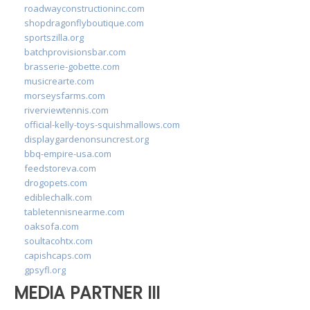
roadwayconstructioninc.com
shopdragonflyboutique.com
sportszilla.org
batchprovisionsbar.com
brasserie-gobette.com
musicrearte.com
morseysfarms.com
riverviewtennis.com
official-kelly-toys-squishmallows.com
displaygardenonsuncrest.org
bbq-empire-usa.com
feedstoreva.com
drogopets.com
ediblechalk.com
tabletennisnearme.com
oaksofa.com
soultacohtx.com
capishcaps.com
gpsyfl.org
MEDIA PARTNER III