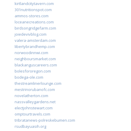
kirtlandcitytavern.com
301nutritionspot.com
ammos-stores.com
loceanecreations.com
birdsongridgefarm.com
joiedevivblog.com
valera-amsterdam.com
libertybrandhemp.com
norwoodinnwi.com
neighboursmarket.com
blackanguscareers.com
bolesfororegon.com
bodega-ole.com
thestreamlinerlounge.com
mestrinorubanofc.com
novelatherton.com
nassvalleygardens.net
electjohnstewart.com
omptourtravels.com
tribratanews-polreskebumen.com
rsudbayuasih.org