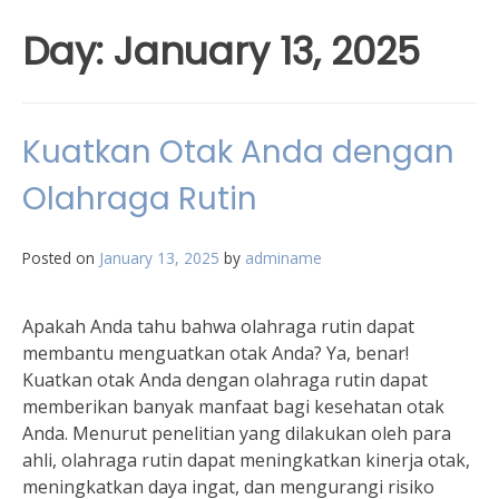
Day:
January 13, 2025
Kuatkan Otak Anda dengan
Olahraga Rutin
Posted on
January 13, 2025
by
adminame
Apakah Anda tahu bahwa olahraga rutin dapat
membantu menguatkan otak Anda? Ya, benar!
Kuatkan otak Anda dengan olahraga rutin dapat
memberikan banyak manfaat bagi kesehatan otak
Anda. Menurut penelitian yang dilakukan oleh para
ahli, olahraga rutin dapat meningkatkan kinerja otak,
meningkatkan daya ingat, dan mengurangi risiko