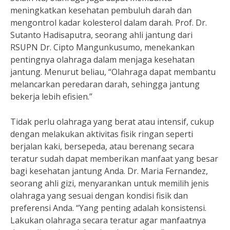
meningkatkan kesehatan pembuluh darah dan
mengontrol kadar kolesterol dalam darah. Prof. Dr.
Sutanto Hadisaputra, seorang ahli jantung dari
RSUPN Dr. Cipto Mangunkusumo, menekankan
pentingnya olahraga dalam menjaga kesehatan
jantung. Menurut beliau, “Olahraga dapat membantu
melancarkan peredaran darah, sehingga jantung
bekerja lebih efisien.”
Tidak perlu olahraga yang berat atau intensif, cukup
dengan melakukan aktivitas fisik ringan seperti
berjalan kaki, bersepeda, atau berenang secara
teratur sudah dapat memberikan manfaat yang besar
bagi kesehatan jantung Anda. Dr. Maria Fernandez,
seorang ahli gizi, menyarankan untuk memilih jenis
olahraga yang sesuai dengan kondisi fisik dan
preferensi Anda. “Yang penting adalah konsistensi.
Lakukan olahraga secara teratur agar manfaatnya