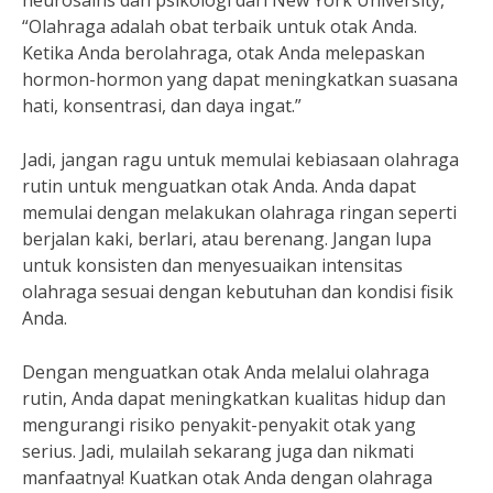
neurosains dan psikologi dari New York University,
“Olahraga adalah obat terbaik untuk otak Anda.
Ketika Anda berolahraga, otak Anda melepaskan
hormon-hormon yang dapat meningkatkan suasana
hati, konsentrasi, dan daya ingat.”
Jadi, jangan ragu untuk memulai kebiasaan olahraga
rutin untuk menguatkan otak Anda. Anda dapat
memulai dengan melakukan olahraga ringan seperti
berjalan kaki, berlari, atau berenang. Jangan lupa
untuk konsisten dan menyesuaikan intensitas
olahraga sesuai dengan kebutuhan dan kondisi fisik
Anda.
Dengan menguatkan otak Anda melalui olahraga
rutin, Anda dapat meningkatkan kualitas hidup dan
mengurangi risiko penyakit-penyakit otak yang
serius. Jadi, mulailah sekarang juga dan nikmati
manfaatnya! Kuatkan otak Anda dengan olahraga