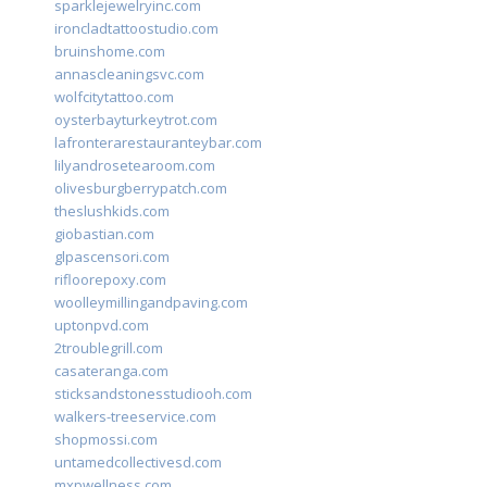
sparklejewelryinc.com
ironcladtattoostudio.com
bruinshome.com
annascleaningsvc.com
wolfcitytattoo.com
oysterbayturkeytrot.com
lafronterarestauranteybar.com
lilyandrosetearoom.com
olivesburgberrypatch.com
theslushkids.com
giobastian.com
glpascensori.com
rifloorepoxy.com
woolleymillingandpaving.com
uptonpvd.com
2troublegrill.com
casateranga.com
sticksandstonesstudiooh.com
walkers-treeservice.com
shopmossi.com
untamedcollectivesd.com
mxpwellness.com