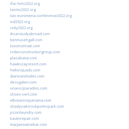
ifac-hms2022.org
taoms2022.org
iias-euromena-conference2022.org
ivd2022.org
csity2022.org
ibsarstudyabroad.com
bennusehgall.com
tsecincinnati.com
roderconstructiongroup.com
plazabatai.com
hawkscayresort.com
hellonquads.com
diarioanimales.com
decogaleri.com
unavozparadios.com
shoes-vert.com
elbotanicopanama.com
shadyoaksrockportrvpark.com
jccoinlaundry.com
kautorepair.com
marjaeswinebar.com