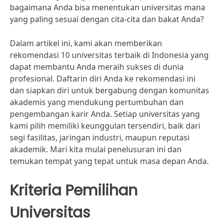
bagaimana Anda bisa menentukan universitas mana
yang paling sesuai dengan cita-cita dan bakat Anda?
Dalam artikel ini, kami akan memberikan
rekomendasi 10 universitas terbaik di Indonesia yang
dapat membantu Anda meraih sukses di dunia
profesional. Daftarin diri Anda ke rekomendasi ini
dan siapkan diri untuk bergabung dengan komunitas
akademis yang mendukung pertumbuhan dan
pengembangan karir Anda. Setiap universitas yang
kami pilih memiliki keunggulan tersendiri, baik dari
segi fasilitas, jaringan industri, maupun reputasi
akademik. Mari kita mulai penelusuran ini dan
temukan tempat yang tepat untuk masa depan Anda.
Kriteria Pemilihan
Universitas