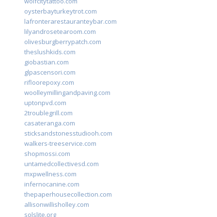
wolfcitytattoo.com
oysterbayturkeytrot.com
lafronterarestauranteybar.com
lilyandrosetearoom.com
olivesburgberrypatch.com
theslushkids.com
giobastian.com
glpascensori.com
rifloorepoxy.com
woolleymillingandpaving.com
uptonpvd.com
2troublegrill.com
casateranga.com
sticksandstonesstudiooh.com
walkers-treeservice.com
shopmossi.com
untamedcollectivesd.com
mxpwellness.com
infernocanine.com
thepaperhousecollection.com
allisonwillisholley.com
solslite.org