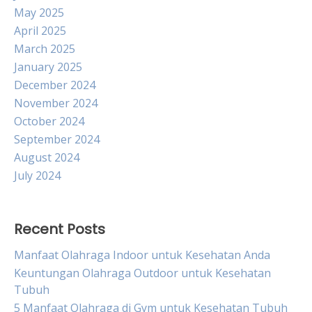
May 2025
April 2025
March 2025
January 2025
December 2024
November 2024
October 2024
September 2024
August 2024
July 2024
Recent Posts
Manfaat Olahraga Indoor untuk Kesehatan Anda
Keuntungan Olahraga Outdoor untuk Kesehatan
Tubuh
5 Manfaat Olahraga di Gym untuk Kesehatan Tubuh