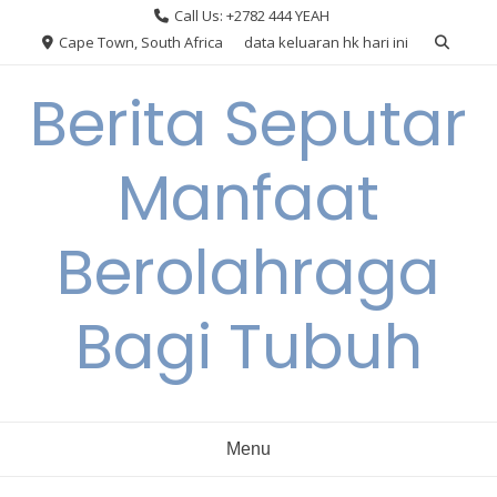
Skip
Call Us: +2782 444 YEAH
to
Cape Town, South Africa
data keluaran hk hari ini
content
Berita Seputar
Manfaat
Berolahraga
Bagi Tubuh
Menu