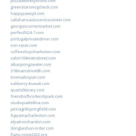
pizzadeliverybristol.com
greenstarsmogcheck.com
happypawspl.com
callahansautoservicecenter.com
georgiascornermarket.com
perfectfit24-7.com
portugalprivatedriver.com
von-racer.com
coffeeshopcharleston.com
salon104mainstreet.com
alkaspringswater.com
318mainstreet8h.com
lovenailsspari.com
oakberry-kuwait.com
quartzliterary.com
friendsofbroderickpark.com
studiopiattellina.com
jannagrillspringfield.com
fujiyamacharleston.com
elpatronchardon.com
donglaishun-order.com
fiamc-rome2022.org