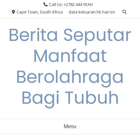
Skip
Call Us: +2782 444 YEAH
to
Cape Town, South Africa
data keluaran hk hari ini
content
Berita Seputar
Manfaat
Berolahraga
Bagi Tubuh
Menu