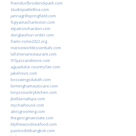
friendsofbroderickpark.com
studiopiattellina.com
jannagrillspringfield.com
fujiyamacharleston.com
elpatronchardon.com
donglaishun-order.com
fiamc-rome2022.org
mariceworldessentials.com
lafisheriarestaurant.com
915jazzandmore.com
aguadulce-countryfair.com
jakehovis.com
bosswingsduluth.com
birminghamautocare.com
tonyscountrykitchen.com
jbellasnailspa.com
mychaihouse.com
alvisgrooming.com
thegeorginaestate.com
blythewoodseafood.com
paolosdelibangkok.com