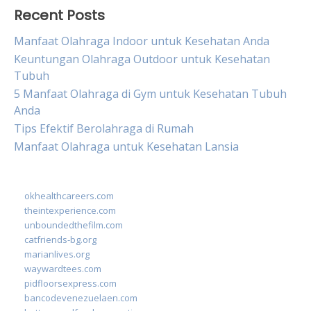
Recent Posts
Manfaat Olahraga Indoor untuk Kesehatan Anda
Keuntungan Olahraga Outdoor untuk Kesehatan
Tubuh
5 Manfaat Olahraga di Gym untuk Kesehatan Tubuh
Anda
Tips Efektif Berolahraga di Rumah
Manfaat Olahraga untuk Kesehatan Lansia
okhealthcareers.com
theintexperience.com
unboundedthefilm.com
catfriends-bg.org
marianlives.org
waywardtees.com
pidfloorsexpress.com
bancodevenezuelaen.com