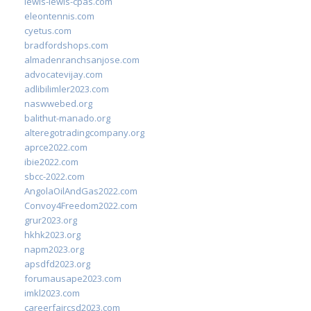
lewis-lewis-cpas.com
eleontennis.com
cyetus.com
bradfordshops.com
almadenranchsanjose.com
advocatevijay.com
adlibilimler2023.com
naswwebed.org
balithut-manado.org
alteregotradingcompany.org
aprce2022.com
ibie2022.com
sbcc-2022.com
AngolaOilAndGas2022.com
Convoy4Freedom2022.com
grur2023.org
hkhk2023.org
napm2023.org
apsdfd2023.org
forumausape2023.com
imkl2023.com
careerfaircsd2023.com