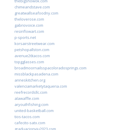
thebigshowok.com
chimeandstave.com
greatwallseafoodny.com
theloverose.com
gabriovoice.com
resinflowart.com
p-sports.net
korsairstreetwear.com
petshopallston.com
avenue26tacos.com
topgglasses.com
broadmoornailsspacoloradosprings.com
missblackpasadena.com
anneskitchen.org
valenciamarketytaqueria.com
reefrecordsllc.com
alawaffle.com
aryouthfishing.com
united-basketball.com
tios-tacos.com
cafecito-satx.com
graduacionviu2023.com