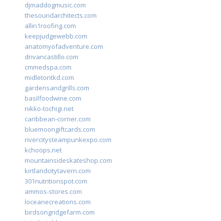
djmaddogmusic.com
thesoundarchitects.com
allin1roofing.com
keepjudgewebb.com
anatomyofadventure.com
drivancastillo.com
cmmedspa.com
midletontkd.com
gardensandgrills.com
basilfoodwine.com
nikko-tochigi.net
caribbean-corner.com
bluemoongiftcards.com
rivercitysteampunkexpo.com
kchoops.net
mountainsideskateshop.com
kirtlandcitytavern.com
301nutritionspot.com
ammos-stores.com
loceanecreations.com
birdsongridgefarm.com