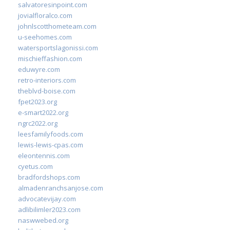
salvatoresinpoint.com
jovialfloralco.com
johnlscotthometeam.com
u-seehomes.com
watersportslagonissi.com
mischieffashion.com
eduwyre.com
retro-interiors.com
theblvd-boise.com
fpet2023.org
e-smart2022.org
ngrc2022.org
leesfamilyfoods.com
lewis-lewis-cpas.com
eleontennis.com
cyetus.com
bradfordshops.com
almadenranchsanjose.com
advocatevijay.com
adlibilimler2023.com
naswwebed.org