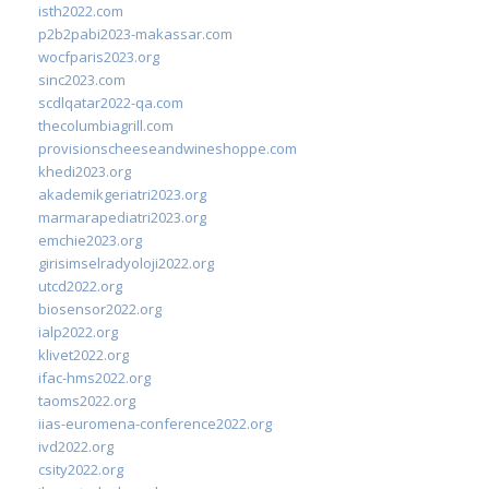
isth2022.com
p2b2pabi2023-makassar.com
wocfparis2023.org
sinc2023.com
scdlqatar2022-qa.com
thecolumbiagrill.com
provisionscheeseandwineshoppe.com
khedi2023.org
akademikgeriatri2023.org
marmarapediatri2023.org
emchie2023.org
girisimselradyoloji2022.org
utcd2022.org
biosensor2022.org
ialp2022.org
klivet2022.org
ifac-hms2022.org
taoms2022.org
iias-euromena-conference2022.org
ivd2022.org
csity2022.org