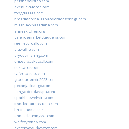
petshopallston.com
avenue26tacos.com
topgglasses.com
broadmoornailsspacoloradosprings.com
missblackpasadena.com
anneskitchen.org
valenciamarketytaqueria.com
reefrecordsllc.com
alawaffle.com
aryouthfishing.com
united-basketball.com
tios-tacos.com
cafecito-satx.com
graduacionviu2023.com
pecanjackstogo.com
zengardendayspa.com
sparklejewelryinc.com
ironcladtattoostudio.com
bruinshome.com
annascleaningsvc.com
wolfcitytattoo.com
oysterbayturkeytrot.com