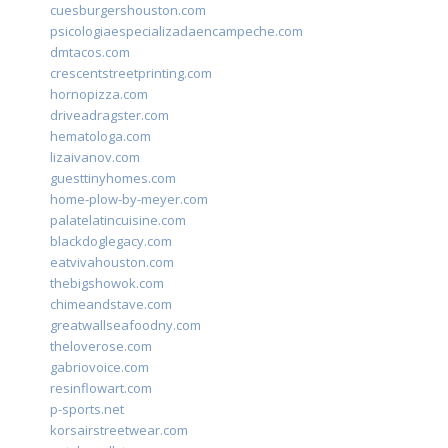
cuesburgershouston.com
psicologiaespecializadaencampeche.com
dmtacos.com
crescentstreetprinting.com
hornopizza.com
driveadragster.com
hematologa.com
lizaivanov.com
guesttinyhomes.com
home-plow-by-meyer.com
palatelatincuisine.com
blackdoglegacy.com
eatvivahouston.com
thebigshowok.com
chimeandstave.com
greatwallseafoodny.com
theloverose.com
gabriovoice.com
resinflowart.com
p-sports.net
korsairstreetwear.com