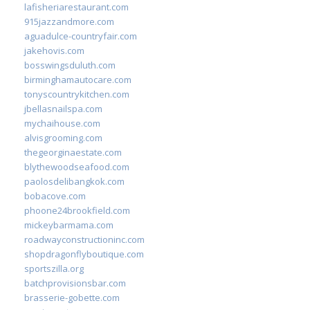
lafisheriarestaurant.com
915jazzandmore.com
aguadulce-countryfair.com
jakehovis.com
bosswingsduluth.com
birminghamautocare.com
tonyscountrykitchen.com
jbellasnailspa.com
mychaihouse.com
alvisgrooming.com
thegeorginaestate.com
blythewoodseafood.com
paolosdelibangkok.com
bobacove.com
phoone24brookfield.com
mickeybarmama.com
roadwayconstructioninc.com
shopdragonflyboutique.com
sportszilla.org
batchprovisionsbar.com
brasserie-gobette.com