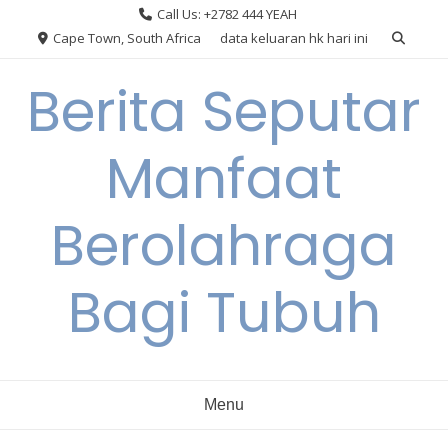
Skip
Call Us: +2782 444 YEAH
to
Cape Town, South Africa
data keluaran hk hari ini
content
Berita Seputar
Manfaat
Berolahraga
Bagi Tubuh
Menu