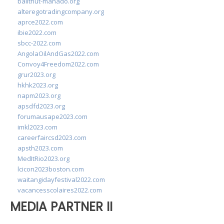
balithut-manado.org
alteregotradingcompany.org
aprce2022.com
ibie2022.com
sbcc-2022.com
AngolaOilAndGas2022.com
Convoy4Freedom2022.com
grur2023.org
hkhk2023.org
napm2023.org
apsdfd2023.org
forumausape2023.com
imkl2023.com
careerfaircsd2023.com
apsth2023.com
MedItRio2023.org
lcicon2023boston.com
waitangidayfestival2022.com
vacancesscolaires2022.com
MEDIA PARTNER II