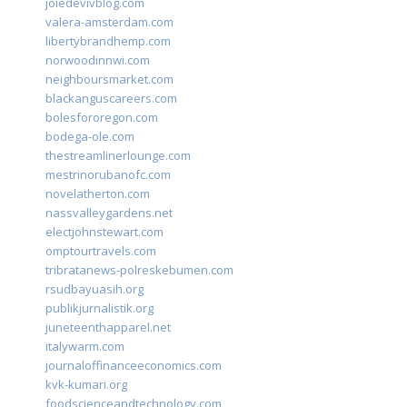
joiedevivblog.com
valera-amsterdam.com
libertybrandhemp.com
norwoodinnwi.com
neighboursmarket.com
blackanguscareers.com
bolesfororegon.com
bodega-ole.com
thestreamlinerlounge.com
mestrinorubanofc.com
novelatherton.com
nassvalleygardens.net
electjohnstewart.com
omptourtravels.com
tribratanews-polreskebumen.com
rsudbayuasih.org
publikjurnalistik.org
juneteenthapparel.net
italywarm.com
journaloffinanceeconomics.com
kvk-kumari.org
foodscienceandtechnology.com