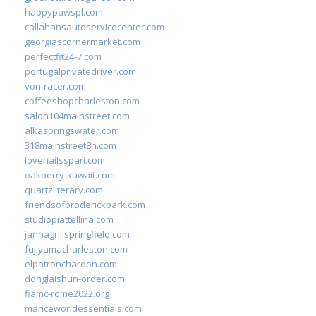
happypawspl.com
callahansautoservicecenter.com
georgiascornermarket.com
perfectfit24-7.com
portugalprivatedriver.com
von-racer.com
coffeeshopcharleston.com
salon104mainstreet.com
alkaspringswater.com
318mainstreet8h.com
lovenailsspari.com
oakberry-kuwait.com
quartzliterary.com
friendsofbroderickpark.com
studiopiattellina.com
jannagrillspringfield.com
fujiyamacharleston.com
elpatronchardon.com
donglaishun-order.com
fiamc-rome2022.org
mariceworldessentials.com