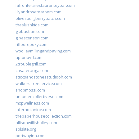
lafronterarestauranteybar.com
lilyandrosetearoom.com
olivesburgberrypatch.com
theslushkids.com
giobastian.com
glpascensori.com
rifloorepoxy.com
woolleymillingandpaving.com
uptonpvd.com
2troublegrill.com
casateranga.com
sticksandstonesstudiooh.com
walkers-treeservice.com
shopmossi.com
untamedcollectivesd.com
mxpwellness.com
infernocanine.com
thepaperhousecollection.com
allisonwillisholley.com
solslite.org
portwayinn.com