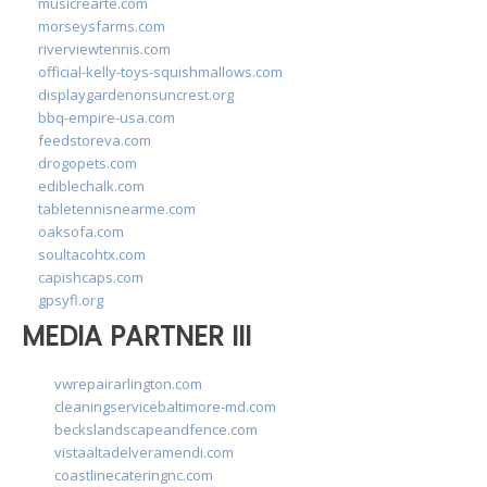
musicrearte.com
morseysfarms.com
riverviewtennis.com
official-kelly-toys-squishmallows.com
displaygardenonsuncrest.org
bbq-empire-usa.com
feedstoreva.com
drogopets.com
ediblechalk.com
tabletennisnearme.com
oaksofa.com
soultacohtx.com
capishcaps.com
gpsyfl.org
MEDIA PARTNER III
vwrepairarlington.com
cleaningservicebaltimore-md.com
beckslandscapeandfence.com
vistaaltadelveramendi.com
coastlinecateringnc.com