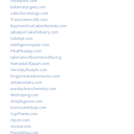
roselynns.com
balanceyoganj.com
salesforceblogs.com
TrainGames365.com
BaytownEvaCationRentals.com
JabalpurCakeDelivery.com
halobjd.com
intelligenceqatar.com
PikaPikaApp.com
takecareofbusinessdfw.org
HamadaOfJapan.com
VersifyLifestyle.com
kingscreekadventures.com
antaeuslabs.com
purelycleanchemdry.com
WishOping.com
shoplegacee.com
bonvivantshop.com
CupPlante.com
mpzin.com
stcreal.com
PopUpFlea.com