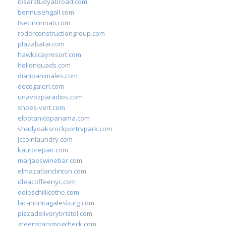
ibsarstudyabroad.com
bennusehgall.com
tsecincinnati.com
roderconstructiongroup.com
plazabatai.com
hawkscayresort.com
hellonquads.com
diarioanimales.com
decogaleri.com
unavozparadios.com
shoes-vert.com
elbotanicopanama.com
shadyoaksrockportrvpark.com
jccoinlaundry.com
kautorepair.com
marjaeswinebar.com
elmazatlanclinton.com
ideacoffeenyc.com
odieschillicothe.com
lacantinitagalesburg.com
pizzadeliverybristol.com
greenstarsmogcheck.com