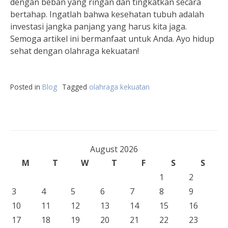
dengan beban yang ringan dan tingkatkan secara
bertahap. Ingatlah bahwa kesehatan tubuh adalah
investasi jangka panjang yang harus kita jaga.
Semoga artikel ini bermanfaat untuk Anda. Ayo hidup
sehat dengan olahraga kekuatan!
Posted in
Blog
Tagged
olahraga kekuatan
August 2026
M
T
W
T
F
S
S
1
2
3
4
5
6
7
8
9
10
11
12
13
14
15
16
17
18
19
20
21
22
23