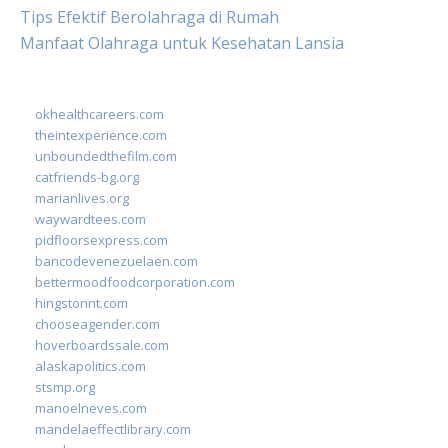
Tips Efektif Berolahraga di Rumah
Manfaat Olahraga untuk Kesehatan Lansia
okhealthcareers.com
theintexperience.com
unboundedthefilm.com
catfriends-bg.org
marianlives.org
waywardtees.com
pidfloorsexpress.com
bancodevenezuelaen.com
bettermoodfoodcorporation.com
hingstonnt.com
chooseagender.com
hoverboardssale.com
alaskapolitics.com
stsmp.org
manoelneves.com
mandelaeffectlibrary.com