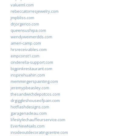
valueml.com
rebeccatorresjewelry.com
jmpbliss.com
drjorgerico.com
queensushipa.com
wendyweimerdds.com
ameri-camp.com
hrsreceivables.com
empconst1.com
cinderella-support.com
bigpinkrestaurant.com
inspirehuahin.com
memmingerspainting.com
jeremypbeasley.com
thesandwichdepotcos.com
drgiggleshouseofpain.com
hotflashdesigns.com
garagenadeau.com
lifestylechauffeurservice.com
EverNewNails.com
insideoutdecoratingcentre.com