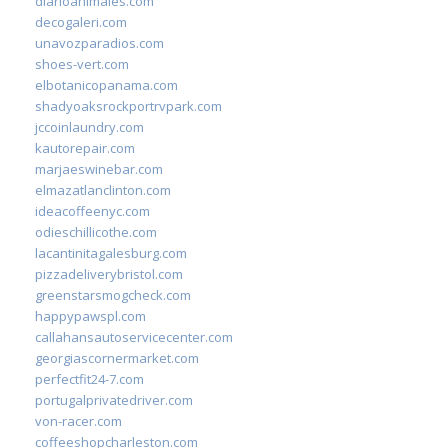
diarioanimales.com
decogaleri.com
unavozparadios.com
shoes-vert.com
elbotanicopanama.com
shadyoaksrockportrvpark.com
jccoinlaundry.com
kautorepair.com
marjaeswinebar.com
elmazatlanclinton.com
ideacoffeenyc.com
odieschillicothe.com
lacantinitagalesburg.com
pizzadeliverybristol.com
greenstarsmogcheck.com
happypawspl.com
callahansautoservicecenter.com
georgiascornermarket.com
perfectfit24-7.com
portugalprivatedriver.com
von-racer.com
coffeeshopcharleston.com