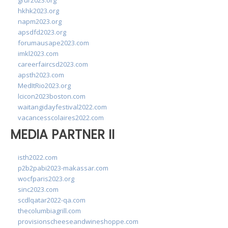
grur2023.org
hkhk2023.org
napm2023.org
apsdfd2023.org
forumausape2023.com
imkl2023.com
careerfaircsd2023.com
apsth2023.com
MedItRio2023.org
lcicon2023boston.com
waitangidayfestival2022.com
vacancesscolaires2022.com
MEDIA PARTNER II
isth2022.com
p2b2pabi2023-makassar.com
wocfparis2023.org
sinc2023.com
scdlqatar2022-qa.com
thecolumbiagrill.com
provisionscheeseandwineshoppe.com