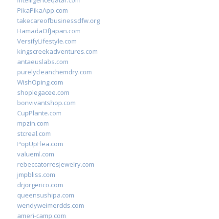
intelligenceqatar.com
PikaPikaApp.com
takecareofbusinessdfw.org
HamadaOfJapan.com
VersifyLifestyle.com
kingscreekadventures.com
antaeuslabs.com
purelycleanchemdry.com
WishOping.com
shoplegacee.com
bonvivantshop.com
CupPlante.com
mpzin.com
stcreal.com
PopUpFlea.com
valueml.com
rebeccatorresjewelry.com
jmpbliss.com
drjorgerico.com
queensushipa.com
wendyweimerdds.com
ameri-camp.com