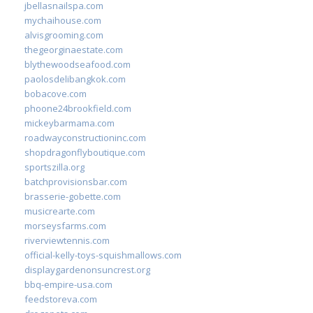
jbellasnailspa.com
mychaihouse.com
alvisgrooming.com
thegeorginaestate.com
blythewoodseafood.com
paolosdelibangkok.com
bobacove.com
phoone24brookfield.com
mickeybarmama.com
roadwayconstructioninc.com
shopdragonflyboutique.com
sportszilla.org
batchprovisionsbar.com
brasserie-gobette.com
musicrearte.com
morseysfarms.com
riverviewtennis.com
official-kelly-toys-squishmallows.com
displaygardenonsuncrest.org
bbq-empire-usa.com
feedstoreva.com