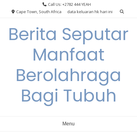
Skip
Call Us: +2782 444 YEAH
to
Cape Town, South Africa
data keluaran hk hari ini
content
Berita Seputar
Manfaat
Berolahraga
Bagi Tubuh
Menu