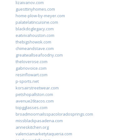
lizaivanov.com
guesttinyhomes.com
home-plow-by-meyer.com
palatelatincuisine.com
blackdoglegacy.com
eatvivahouston.com
thebigshowok.com
chimeandstave.com
greatwallseafoodny.com
theloverose.com
gabriovoice.com
resinflowart.com
p-sports.net
korsairstreetwear.com
petshopallston.com
avenue26tacos.com
topgglasses.com
broadmoornailsspacoloradosprings.com
missblackpasadena.com
anneskitchen.org
valenciamarketytaqueria.com