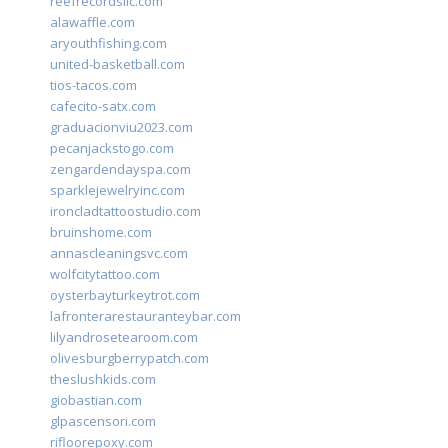
reefrecordsllc.com
alawaffle.com
aryouthfishing.com
united-basketball.com
tios-tacos.com
cafecito-satx.com
graduacionviu2023.com
pecanjackstogo.com
zengardendayspa.com
sparklejewelryinc.com
ironcladtattoostudio.com
bruinshome.com
annascleaningsvc.com
wolfcitytattoo.com
oysterbayturkeytrot.com
lafronterarestauranteybar.com
lilyandrosetearoom.com
olivesburgberrypatch.com
theslushkids.com
giobastian.com
glpascensori.com
rifloorepoxy.com