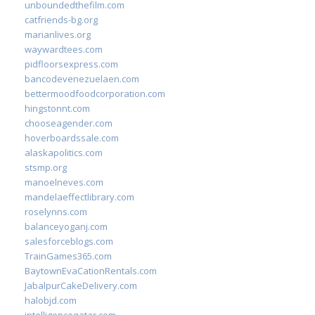
unboundedthefilm.com
catfriends-bg.org
marianlives.org
waywardtees.com
pidfloorsexpress.com
bancodevenezuelaen.com
bettermoodfoodcorporation.com
hingstonnt.com
chooseagender.com
hoverboardssale.com
alaskapolitics.com
stsmp.org
manoelneves.com
mandelaeffectlibrary.com
roselynns.com
balanceyoganj.com
salesforceblogs.com
TrainGames365.com
BaytownEvaCationRentals.com
JabalpurCakeDelivery.com
halobjd.com