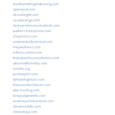
woolleymillingandpaving.com
uptonpvd.com
2troublegrill.com
casateranga.com
sticksandstonesstudiooh.com
walkers-treeservice.com
shopmossi.com
untamedcollectivesd.com
mxpwellness.com
infernocanine.com
thepaperhousecollection.com
allisonwillisholley.com
solslite.org
portwayinn.com
djmaddogmusic.com
thesoundarchitects.com
allin1roofing.com
keepjudgewebb.com
anatomyofadventure.com
drivancastillo.com
cmmedspa.com