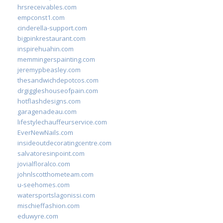
hrsreceivables.com
empconst1.com
cinderella-support.com
bigpinkrestaurant.com
inspirehuahin.com
memmingerspainting.com
jeremypbeasley.com
thesandwichdepotcos.com
drgiggleshouseofpain.com
hotflashdesigns.com
garagenadeau.com
lifestylechauffeurservice.com
EverNewNails.com
insideoutdecoratingcentre.com
salvatoresinpoint.com
jovialfloralco.com
johnlscotthometeam.com
u-seehomes.com
watersportslagonissi.com
mischieffashion.com
eduwyre.com