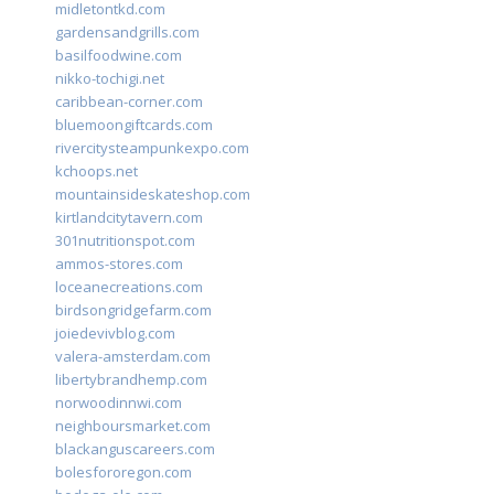
midletontkd.com
gardensandgrills.com
basilfoodwine.com
nikko-tochigi.net
caribbean-corner.com
bluemoongiftcards.com
rivercitysteampunkexpo.com
kchoops.net
mountainsideskateshop.com
kirtlandcitytavern.com
301nutritionspot.com
ammos-stores.com
loceanecreations.com
birdsongridgefarm.com
joiedevivblog.com
valera-amsterdam.com
libertybrandhemp.com
norwoodinnwi.com
neighboursmarket.com
blackanguscareers.com
bolesfororegon.com