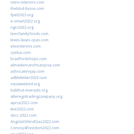
retro-interiors.com
theblvd-boise.com
fpet2023.org
e-smart2022.org
ngrc2022.org
leesfamilyfoods.com
lewis-lewis-cpas.com
eleontennis.com
cyetus.com
bradfordshops.com
almadenranchsanjose.com
advocatevijay.com
adlibilimler2023.com
naswwebed.org
balithut-manado.org
alteregotradingcompany.org
aprce2022.com
ibie2022.com
sbcc-2022.com
AngolaOilAndGas2022.com
Convoy4Freedom2022.com