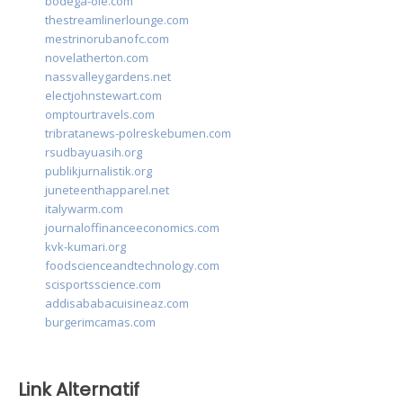
bodega-ole.com
thestreamlinerlounge.com
mestrinorubanofc.com
novelatherton.com
nassvalleygardens.net
electjohnstewart.com
omptourtravels.com
tribratanews-polreskebumen.com
rsudbayuasih.org
publikjurnalistik.org
juneteenthapparel.net
italywarm.com
journaloffinanceeconomics.com
kvk-kumari.org
foodscienceandtechnology.com
scisportsscience.com
addisababacuisineaz.com
burgerimcamas.com
Link Alternatif