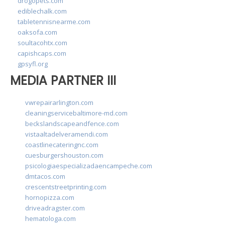
drogopets.com
ediblechalk.com
tabletennisnearme.com
oaksofa.com
soultacohtx.com
capishcaps.com
gpsyfl.org
MEDIA PARTNER III
vwrepairarlington.com
cleaningservicebaltimore-md.com
beckslandscapeandfence.com
vistaaltadelveramendi.com
coastlinecateringnc.com
cuesburgershouston.com
psicologiaespecializadaencampeche.com
dmtacos.com
crescentstreetprinting.com
hornopizza.com
driveadragster.com
hematologa.com