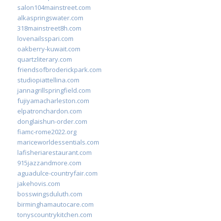
salon104mainstreet.com
alkaspringswater.com
318mainstreet8h.com
lovenailsspari.com
oakberry-kuwait.com
quartzliterary.com
friendsofbroderickpark.com
studiopiattellina.com
jannagrillspringfield.com
fujiyamacharleston.com
elpatronchardon.com
donglaishun-order.com
fiamc-rome2022.org
mariceworldessentials.com
lafisheriarestaurant.com
915jazzandmore.com
aguadulce-countryfair.com
jakehovis.com
bosswingsduluth.com
birminghamautocare.com
tonyscountrykitchen.com