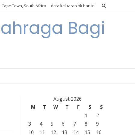
Cape Town, South Africa
data keluaran hk hari ini
lahraga Bagi
August 2026
M
T
W
T
F
S
S
1
2
3
4
5
6
7
8
9
10
11
12
13
14
15
16