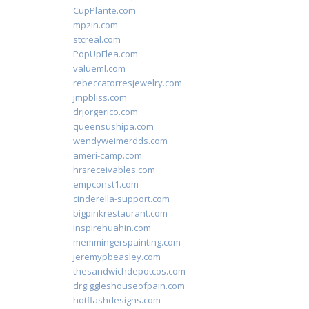
CupPlante.com
mpzin.com
stcreal.com
PopUpFlea.com
valueml.com
rebeccatorresjewelry.com
jmpbliss.com
drjorgerico.com
queensushipa.com
wendyweimerdds.com
ameri-camp.com
hrsreceivables.com
empconst1.com
cinderella-support.com
bigpinkrestaurant.com
inspirehuahin.com
memmingerspainting.com
jeremypbeasley.com
thesandwichdepotcos.com
drgiggleshouseofpain.com
hotflashdesigns.com