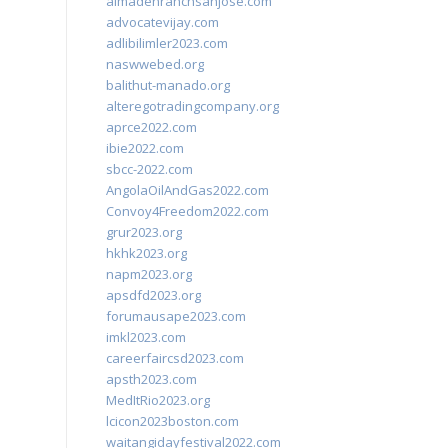
almadenranchsanjose.com
advocatevijay.com
adlibilimler2023.com
naswwebed.org
balithut-manado.org
alteregotradingcompany.org
aprce2022.com
ibie2022.com
sbcc-2022.com
AngolaOilAndGas2022.com
Convoy4Freedom2022.com
grur2023.org
hkhk2023.org
napm2023.org
apsdfd2023.org
forumausape2023.com
imkl2023.com
careerfaircsd2023.com
apsth2023.com
MedItRio2023.org
lcicon2023boston.com
waitangidayfestival2022.com