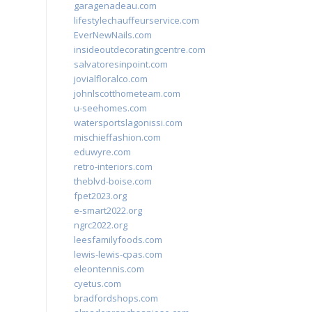
garagenadeau.com
lifestylechauffeurservice.com
EverNewNails.com
insideoutdecoratingcentre.com
salvatoresinpoint.com
jovialfloralco.com
johnlscotthometeam.com
u-seehomes.com
watersportslagonissi.com
mischieffashion.com
eduwyre.com
retro-interiors.com
theblvd-boise.com
fpet2023.org
e-smart2022.org
ngrc2022.org
leesfamilyfoods.com
lewis-lewis-cpas.com
eleontennis.com
cyetus.com
bradfordshops.com