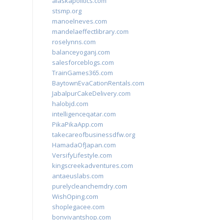
alaskapolitics.com
stsmp.org
manoelneves.com
mandelaeffectlibrary.com
roselynns.com
balanceyoganj.com
salesforceblogs.com
TrainGames365.com
BaytownEvaCationRentals.com
JabalpurCakeDelivery.com
halobjd.com
intelligenceqatar.com
PikaPikaApp.com
takecareofbusinessdfw.org
HamadaOfJapan.com
VersifyLifestyle.com
kingscreekadventures.com
antaeuslabs.com
purelycleanchemdry.com
WishOping.com
shoplegacee.com
bonvivantshop.com