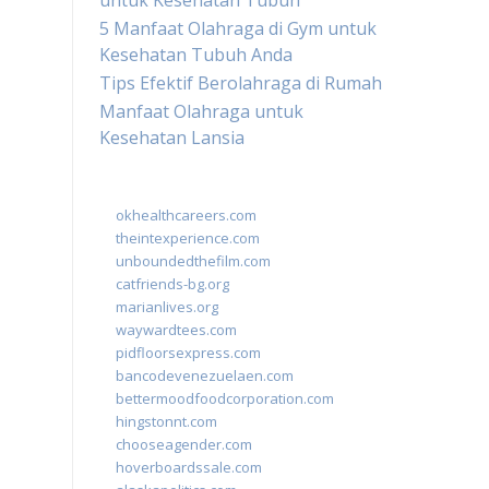
untuk Kesehatan Tubuh
5 Manfaat Olahraga di Gym untuk
Kesehatan Tubuh Anda
Tips Efektif Berolahraga di Rumah
Manfaat Olahraga untuk
Kesehatan Lansia
okhealthcareers.com
theintexperience.com
unboundedthefilm.com
catfriends-bg.org
marianlives.org
waywardtees.com
pidfloorsexpress.com
bancodevenezuelaen.com
bettermoodfoodcorporation.com
hingstonnt.com
chooseagender.com
hoverboardssale.com