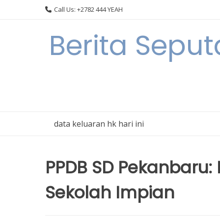
Skip
Call Us: +2782 444 YEAH
to
content
Berita Sepu
data keluaran hk hari ini
PPDB SD Pekanbaru:
Sekolah Impian