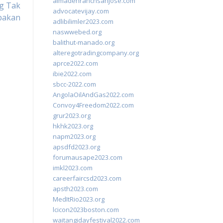
almadenranchsanjose.com
ng Tak
advocatevijay.com
pakan
adlibilimler2023.com
naswwebed.org
balithut-manado.org
alteregotradingcompany.org
aprce2022.com
ibie2022.com
sbcc-2022.com
AngolaOilAndGas2022.com
Convoy4Freedom2022.com
grur2023.org
hkhk2023.org
napm2023.org
apsdfd2023.org
forumausape2023.com
imkl2023.com
careerfaircsd2023.com
apsth2023.com
MedItRio2023.org
lcicon2023boston.com
waitangidayfestival2022.com