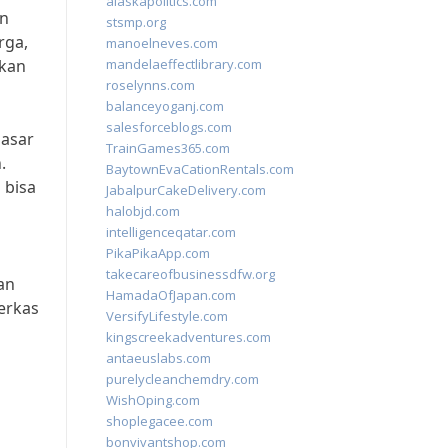
alaskapolitics.com
en
stsmp.org
rga,
manoelneves.com
ikan
mandelaeffectlibrary.com
roselynns.com
balanceyoganj.com
salesforceblogs.com
dasar
TrainGames365.com
.
BaytownEvaCationRentals.com
 bisa
JabalpurCakeDelivery.com
halobjd.com
intelligenceqatar.com
PikaPikaApp.com
takecareofbusinessdfw.org
an
HamadaOfJapan.com
erkas
VersifyLifestyle.com
kingscreekadventures.com
antaeuslabs.com
purelycleanchemdry.com
WishOping.com
shoplegacee.com
bonvivantshop.com