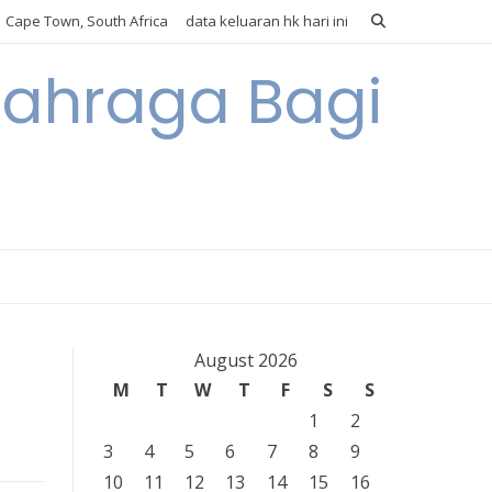
Cape Town, South Africa
data keluaran hk hari ini
lahraga Bagi
August 2026
M
T
W
T
F
S
S
1
2
3
4
5
6
7
8
9
10
11
12
13
14
15
16