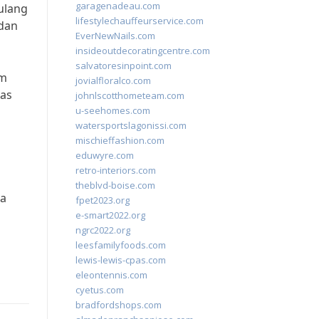
garagenadeau.com
pulang
lifestylechauffeurservice.com
 dan
EverNewNails.com
insideoutdecoratingcentre.com
salvatoresinpoint.com
em
jovialfloralco.com
tas
johnlscotthometeam.com
u-seehomes.com
watersportslagonissi.com
mischieffashion.com
eduwyre.com
retro-interiors.com
theblvd-boise.com
ya
fpet2023.org
e-smart2022.org
ngrc2022.org
leesfamilyfoods.com
lewis-lewis-cpas.com
eleontennis.com
cyetus.com
bradfordshops.com