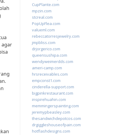
wa.
CupPlante.com
kolah
mpzin.com
g
stcreal.com
PopUpFlea.com
valueml.com
rebeccatorresjewelry.com
tua
jmpbliss.com
 agar
drjorgerico.com
bisa
queensushipa.com
wendyweimerdds.com
ameri-camp.com
Orang
hrsreceivables.com
an.
empconst1.com
cinderella-support.com
an
bigpinkrestaurant.com
inspirehuahin.com
memmingerspainting.com
jeremypbeasley.com
thesandwichdepotcos.com
drgiggleshouseofpain.com
gkan
hotflashdesigns.com