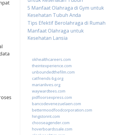
untuk Kesehatan Tubuh
mpat
5 Manfaat Olahraga di Gym untuk
Kesehatan Tubuh Anda
Tips Efektif Berolahraga di Rumah
Manfaat Olahraga untuk
Kesehatan Lansia
al
 data
okhealthcareers.com
theintexperience.com
unboundedthefilm.com
catfriends-bg.org
marianlives.org
waywardtees.com
roses
pidfloorsexpress.com
bancodevenezuelaen.com
bettermoodfoodcorporation.com
hingstonnt.com
chooseagender.com
hoverboardssale.com