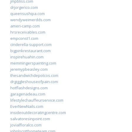
jmpbliss.com
drjorgerico.com
queensushipa.com
wendyweimerdds.com
ameri-camp.com
hrsreceivables.com
empconst1.com
cinderella-support.com
bigpinkrestaurant.com
inspirehuahin.com
memmingerspainting.com
jeremypbeasley.com
thesandwichdepotcos.com
drgiggleshouseofpain.com
hotflashdesigns.com
garagenadeau.com
lifestylechauffeurservice.com
EverNewNails.com
insideoutdecoratingcentre.com
salvatoresinpoint.com
jovialfloralco.com
johnlscotthometeam.com