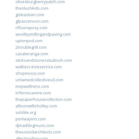
olivesburgberrypatch.com
theslushkids.com
giobastian.com
glpascensori.com
rifloorepoxy.com
woolleymillingandpaving.com
uptonpvd.com
2troublegrill.com
casateranga.com
sticksandstonesstudiooh.com
walkers-treeservice.com
shopmossi.com
untamedcollectivesd.com
mxpwellness.com
infernocanine.com
thepaperhousecollection.com
allisonwillisholley.com
solslite.org
portwayinn.com
djmaddogmusic.com
thesoundarchitects.com
allin1roofing.com