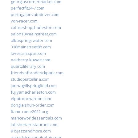
georgiascornermarket.com
perfectfit24-7.com
portugalprivatedriver.com
von-racer.com
coffeeshopcharleston.com
salon104mainstreet.com
alkaspringswater.com
318mainstreet8h.com
lovenailsspari.com
oakberry-kuwait.com
quartzliterary.com
friendsofbroderickpark.com
studiopiattellina.com
jannagrillspringfield.com
fujiyamacharleston.com
elpatronchardon.com
donglaishun-order.com
fiamc-rome2022.org
mariceworldessentials.com
lafisheriarestaurant.com
915jazzandmore.com
aguadulce-countryfair.com