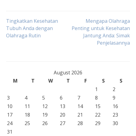
Post
Tingkatkan Kesehatan
Mengapa Olahraga
Tubuh Anda dengan
Penting untuk Kesehatan
Olahraga Rutin
Jantung Anda: Simak
navigation
Penjelasannya
August 2026
M
T
W
T
F
S
S
1
2
3
4
5
6
7
8
9
10
11
12
13
14
15
16
17
18
19
20
21
22
23
24
25
26
27
28
29
30
31