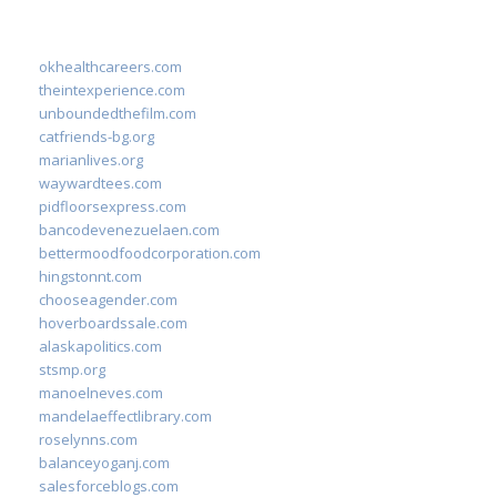
okhealthcareers.com
theintexperience.com
unboundedthefilm.com
catfriends-bg.org
marianlives.org
waywardtees.com
pidfloorsexpress.com
bancodevenezuelaen.com
bettermoodfoodcorporation.com
hingstonnt.com
chooseagender.com
hoverboardssale.com
alaskapolitics.com
stsmp.org
manoelneves.com
mandelaeffectlibrary.com
roselynns.com
balanceyoganj.com
salesforceblogs.com