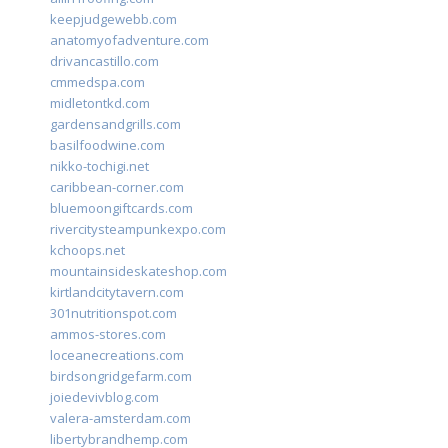
keepjudgewebb.com
anatomyofadventure.com
drivancastillo.com
cmmedspa.com
midletontkd.com
gardensandgrills.com
basilfoodwine.com
nikko-tochigi.net
caribbean-corner.com
bluemoongiftcards.com
rivercitysteampunkexpo.com
kchoops.net
mountainsideskateshop.com
kirtlandcitytavern.com
301nutritionspot.com
ammos-stores.com
loceanecreations.com
birdsongridgefarm.com
joiedevivblog.com
valera-amsterdam.com
libertybrandhemp.com