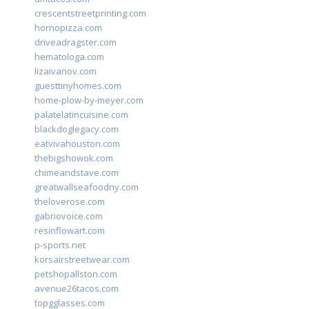
crescentstreetprinting.com
hornopizza.com
driveadragster.com
hematologa.com
lizaivanov.com
guesttinyhomes.com
home-plow-by-meyer.com
palatelatincuisine.com
blackdoglegacy.com
eatvivahouston.com
thebigshowok.com
chimeandstave.com
greatwallseafoodny.com
theloverose.com
gabriovoice.com
resinflowart.com
p-sports.net
korsairstreetwear.com
petshopallston.com
avenue26tacos.com
topgglasses.com