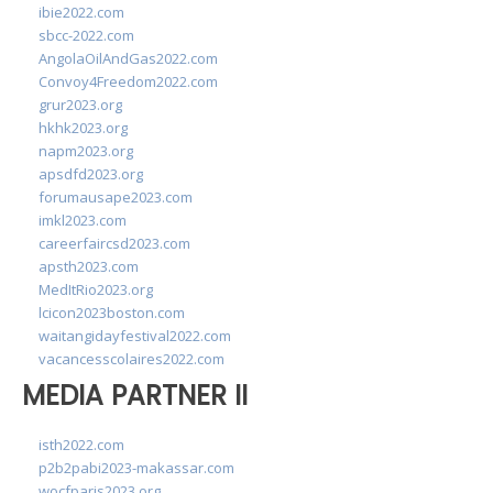
ibie2022.com
sbcc-2022.com
AngolaOilAndGas2022.com
Convoy4Freedom2022.com
grur2023.org
hkhk2023.org
napm2023.org
apsdfd2023.org
forumausape2023.com
imkl2023.com
careerfaircsd2023.com
apsth2023.com
MedItRio2023.org
lcicon2023boston.com
waitangidayfestival2022.com
vacancesscolaires2022.com
MEDIA PARTNER II
isth2022.com
p2b2pabi2023-makassar.com
wocfparis2023.org