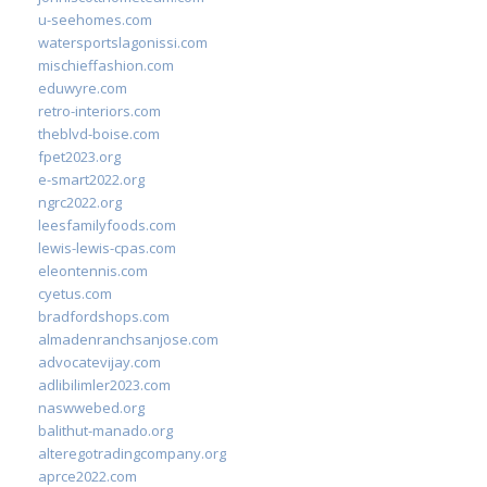
u-seehomes.com
watersportslagonissi.com
mischieffashion.com
eduwyre.com
retro-interiors.com
theblvd-boise.com
fpet2023.org
e-smart2022.org
ngrc2022.org
leesfamilyfoods.com
lewis-lewis-cpas.com
eleontennis.com
cyetus.com
bradfordshops.com
almadenranchsanjose.com
advocatevijay.com
adlibilimler2023.com
naswwebed.org
balithut-manado.org
alteregotradingcompany.org
aprce2022.com