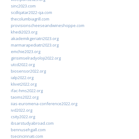
sinc2023.com
scdlqatar2022-qa.com
thecolumbiagrill.com
provisionscheeseandwineshoppe.com
khedi2023.org
akademikgeriatri2023.org
marmarapediatri2023.org
emchie2023.org
girisimselradyoloji2022.org
utcd2022.org
biosensor2022.org
ialp2022.org
klivet2022.org
ifac-hms2022.org
taoms2022.org
iias-euromena-conference2022.org
ivd2022.org
csity2022.org
ibsarstudyabroad.com
bennusehgall.com
tsecincinnati.com