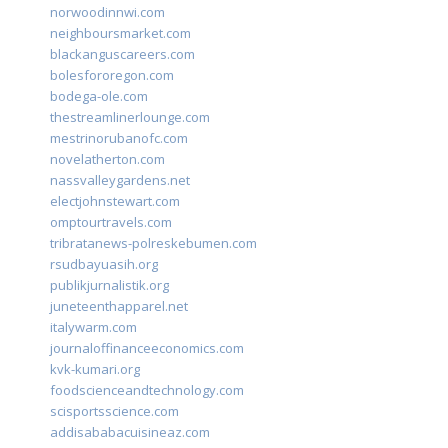
norwoodinnwi.com
neighboursmarket.com
blackanguscareers.com
bolesfororegon.com
bodega-ole.com
thestreamlinerlounge.com
mestrinorubanofc.com
novelatherton.com
nassvalleygardens.net
electjohnstewart.com
omptourtravels.com
tribratanews-polreskebumen.com
rsudbayuasih.org
publikjurnalistik.org
juneteenthapparel.net
italywarm.com
journaloffinanceeconomics.com
kvk-kumari.org
foodscienceandtechnology.com
scisportsscience.com
addisababacuisineaz.com