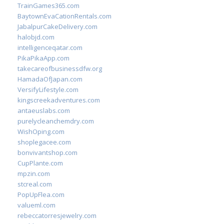
TrainGames365.com
BaytownEvaCationRentals.com
JabalpurCakeDelivery.com
halobjd.com
intelligenceqatar.com
PikaPikaApp.com
takecareofbusinessdfw.org
HamadaOfJapan.com
VersifyLifestyle.com
kingscreekadventures.com
antaeuslabs.com
purelycleanchemdry.com
WishOping.com
shoplegacee.com
bonvivantshop.com
CupPlante.com
mpzin.com
stcreal.com
PopUpFlea.com
valueml.com
rebeccatorresjewelry.com