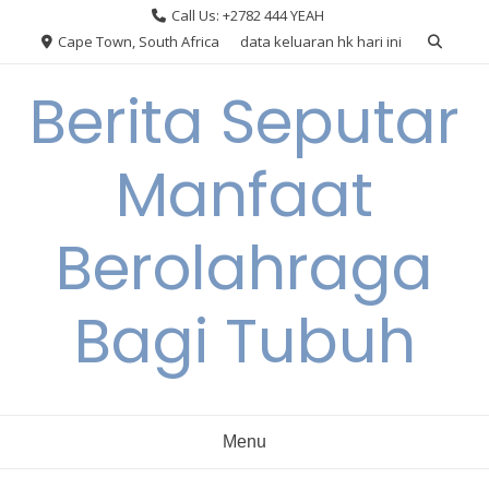
Skip
Call Us: +2782 444 YEAH
to
Cape Town, South Africa
data keluaran hk hari ini
content
Berita Seputar
Manfaat
Berolahraga
Bagi Tubuh
Menu