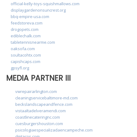
official-kelly-toys-squishmallows.com
displaygardenonsuncrest.org
bbq-empire-usa.com
feedstoreva.com
drogopets.com
ediblechalk.com
tabletennisnearme.com
oaksofa.com
soultacohtx.com
capishcaps.com
gpsyfl.org
MEDIA PARTNER III
vwrepairarlington.com
cleaningservicebaltimore-md.com
beckslandscapeandfence.com
vistaaltadelveramendi.com
coastlinecateringnc.com
cuesburgershouston.com
psicologiaespecializadaencampeche.com
dmtacos.com