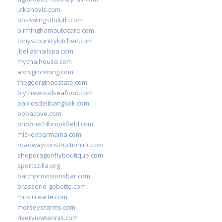
jakehovis.com
bosswingsduluth.com
birminghamautocare.com
tonyscountrykitchen.com
jbellasnailspa.com
mychaihouse.com
alvisgrooming.com
thegeorginaestate.com
blythewoodseafood.com
paolosdelibangkok.com
bobacove.com
phoone24brookfield.com
mickeybarmama.com
roadwayconstructioninc.com
shopdragonflyboutique.com
sportszilla.org
batchprovisionsbar.com
brasserie-gobette.com
musicrearte.com
morseysfarms.com
riverviewtennis.com