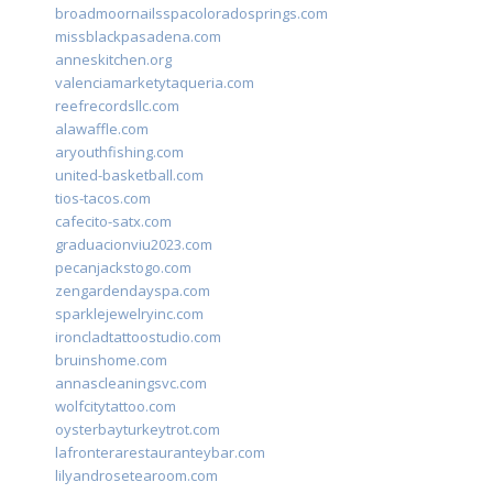
broadmoornailsspacoloradosprings.com
missblackpasadena.com
anneskitchen.org
valenciamarketytaqueria.com
reefrecordsllc.com
alawaffle.com
aryouthfishing.com
united-basketball.com
tios-tacos.com
cafecito-satx.com
graduacionviu2023.com
pecanjackstogo.com
zengardendayspa.com
sparklejewelryinc.com
ironcladtattoostudio.com
bruinshome.com
annascleaningsvc.com
wolfcitytattoo.com
oysterbayturkeytrot.com
lafronterarestauranteybar.com
lilyandrosetearoom.com