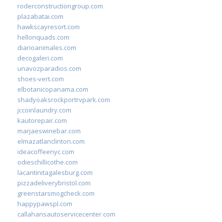
roderconstructiongroup.com
plazabatai.com
hawkscayresort.com
hellonquads.com
diarioanimales.com
decogaleri.com
unavozparadios.com
shoes-vert.com
elbotanicopanama.com
shadyoaksrockportrvpark.com
jccoinlaundry.com
kautorepair.com
marjaeswinebar.com
elmazatlanclinton.com
ideacoffeenyc.com
odieschillicothe.com
lacantinitagalesburg.com
pizzadeliverybristol.com
greenstarsmogcheck.com
happypawspl.com
callahansautoservicecenter.com