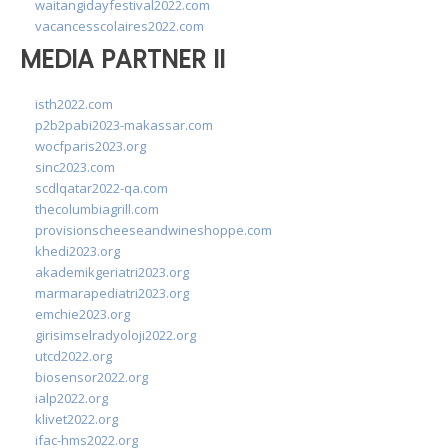
waitangidayfestival2022.com
vacancesscolaires2022.com
MEDIA PARTNER II
isth2022.com
p2b2pabi2023-makassar.com
wocfparis2023.org
sinc2023.com
scdlqatar2022-qa.com
thecolumbiagrill.com
provisionscheeseandwineshoppe.com
khedi2023.org
akademikgeriatri2023.org
marmarapediatri2023.org
emchie2023.org
girisimselradyoloji2022.org
utcd2022.org
biosensor2022.org
ialp2022.org
klivet2022.org
ifac-hms2022.org