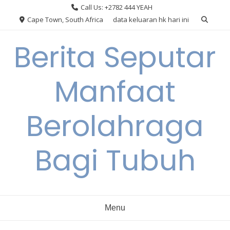
Skip
Call Us: +2782 444 YEAH
to
Cape Town, South Africa
data keluaran hk hari ini
content
Berita Seputar
Manfaat
Berolahraga
Bagi Tubuh
Menu