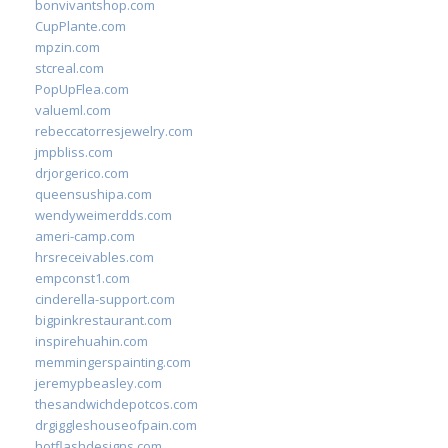
bonvivantshop.com
CupPlante.com
mpzin.com
stcreal.com
PopUpFlea.com
valueml.com
rebeccatorresjewelry.com
jmpbliss.com
drjorgerico.com
queensushipa.com
wendyweimerdds.com
ameri-camp.com
hrsreceivables.com
empconst1.com
cinderella-support.com
bigpinkrestaurant.com
inspirehuahin.com
memmingerspainting.com
jeremypbeasley.com
thesandwichdepotcos.com
drgiggleshouseofpain.com
hotflashdesigns.com