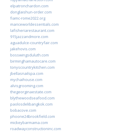
elpatronchardon.com
donglaishun-order.com
fiamc-rome2022.org
mariceworldessentials.com
lafisheriarestaurant.com
915jazzandmore.com
aguadulce-countryfair.com
jakehovis.com
bosswingsduluth.com
birminghamautocare.com
tonyscountrykitchen.com
jbellasnailspa.com
mychaihouse.com
alvisgrooming.com
thegeorginaestate.com
blythewoodseafood.com
paolosdelibangkok.com
bobacove.com
phoone24brookfield.com
mickeybarmama.com
roadwayconstructioninc.com