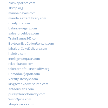
alaskapolitics.com
stsmp.org
manoelneves.com
mandelaeffectlibrary.com
roselynns.com
balanceyoganj.com
salesforceblogs.com
TrainGames365.com
BaytownEvaCationRentals.com
JabalpurCakeDelivery.com
halobjd.com
intelligenceqatar.com
PikaPikaApp.com
takecareofbusinessdfw.org
HamadaOfJapan.com
VersifyLifestyle.com
kingscreekadventures.com
antaeuslabs.com
purelycleanchemdry.com
WishOping.com
shoplegacee.com