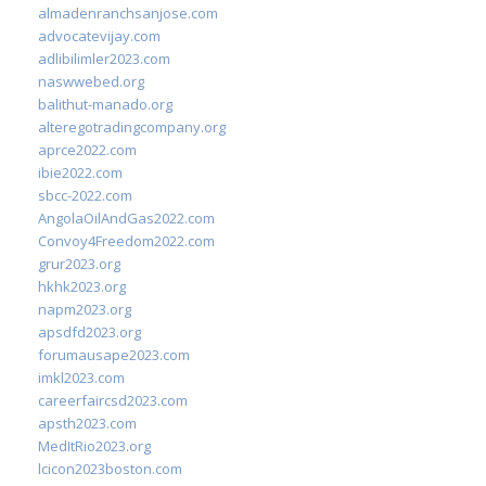
almadenranchsanjose.com
advocatevijay.com
adlibilimler2023.com
naswwebed.org
balithut-manado.org
alteregotradingcompany.org
aprce2022.com
ibie2022.com
sbcc-2022.com
AngolaOilAndGas2022.com
Convoy4Freedom2022.com
grur2023.org
hkhk2023.org
napm2023.org
apsdfd2023.org
forumausape2023.com
imkl2023.com
careerfaircsd2023.com
apsth2023.com
MedItRio2023.org
lcicon2023boston.com