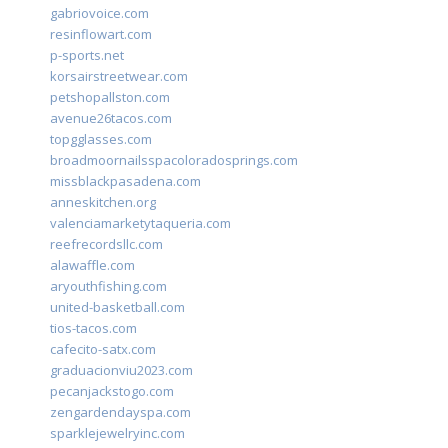
gabriovoice.com
resinflowart.com
p-sports.net
korsairstreetwear.com
petshopallston.com
avenue26tacos.com
topgglasses.com
broadmoornailsspacoloradosprings.com
missblackpasadena.com
anneskitchen.org
valenciamarketytaqueria.com
reefrecordsllc.com
alawaffle.com
aryouthfishing.com
united-basketball.com
tios-tacos.com
cafecito-satx.com
graduacionviu2023.com
pecanjackstogo.com
zengardendayspa.com
sparklejewelryinc.com