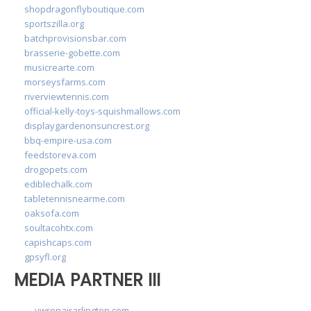
shopdragonflyboutique.com
sportszilla.org
batchprovisionsbar.com
brasserie-gobette.com
musicrearte.com
morseysfarms.com
riverviewtennis.com
official-kelly-toys-squishmallows.com
displaygardenonsuncrest.org
bbq-empire-usa.com
feedstoreva.com
drogopets.com
ediblechalk.com
tabletennisnearme.com
oaksofa.com
soultacohtx.com
capishcaps.com
gpsyfl.org
MEDIA PARTNER III
vwrepairarlington.com