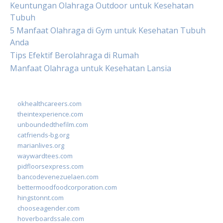
Keuntungan Olahraga Outdoor untuk Kesehatan
Tubuh
5 Manfaat Olahraga di Gym untuk Kesehatan Tubuh
Anda
Tips Efektif Berolahraga di Rumah
Manfaat Olahraga untuk Kesehatan Lansia
okhealthcareers.com
theintexperience.com
unboundedthefilm.com
catfriends-bg.org
marianlives.org
waywardtees.com
pidfloorsexpress.com
bancodevenezuelaen.com
bettermoodfoodcorporation.com
hingstonnt.com
chooseagender.com
hoverboardssale.com