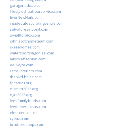
garagenadeau.com
lifestylechauffeurservice.com
EverNewNails.com
insideoutdecoratingcentre.com
salvatoresinpoint.com
jovialfloralco.com
johnlscotthometeam.com
u-seehomes.com
watersportslagonissi.com
mischieffashion.com
eduwyre.com
retro-interiors.com
theblvd-boise.com
fpet2023.org
e-smart2022.org
ngrc2022.org
leesfamilyfoods.com
lewis-lewis-cpas.com
eleontennis.com
cyetus.com
bradfordshops.com