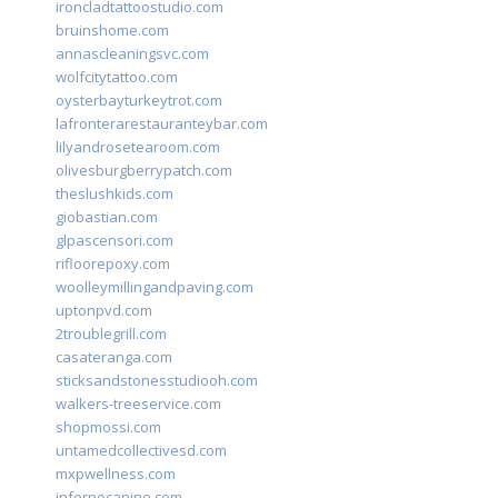
ironcladtattoostudio.com
bruinshome.com
annascleaningsvc.com
wolfcitytattoo.com
oysterbayturkeytrot.com
lafronterarestauranteybar.com
lilyandrosetearoom.com
olivesburgberrypatch.com
theslushkids.com
giobastian.com
glpascensori.com
rifloorepoxy.com
woolleymillingandpaving.com
uptonpvd.com
2troublegrill.com
casateranga.com
sticksandstonesstudiooh.com
walkers-treeservice.com
shopmossi.com
untamedcollectivesd.com
mxpwellness.com
infernocanine.com