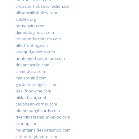
thepaperhousecollection.com
allisonwillisholley.com
solslite.org
portwayinn.com
djmaddogmusic.com
thesoundarchitects.com
allin1roofing.com
keepjudgewebb.com
anatomyofadventure.com
drivancastillo.com
cmmedspa.com
midletontkd.com
gardensandgrills.com
basilfoodwine.com
nikko-tochigi.net
caribbean-corner.com
bluemoongiftcards.com
rivercitysteampunkexpo.com
kchoops.net
mountainsideskateshop.com
kirtlandcitytavern.com