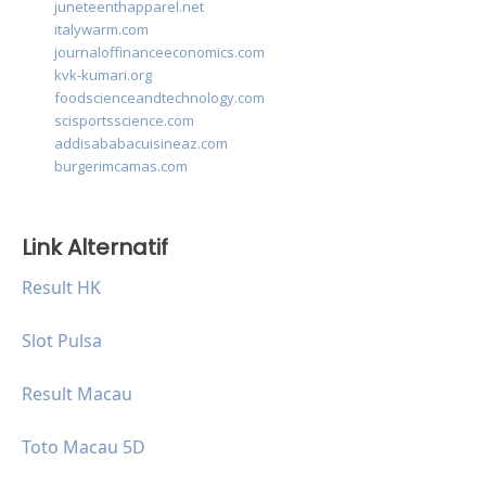
juneteenthapparel.net
italywarm.com
journaloffinanceeconomics.com
kvk-kumari.org
foodscienceandtechnology.com
scisportsscience.com
addisababacuisineaz.com
burgerimcamas.com
Link Alternatif
Result HK
Slot Pulsa
Result Macau
Toto Macau 5D