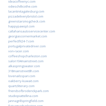
ideacoffeenyc.com
odieschillicothe.com
lacantinitagalesburg.com
pizzadeliverybristol.com
greenstarsmogcheck.com
happypawspl.com
callahansautoservicecenter.com
georgiascornermarket.com
perfectfit24-7.com
portugalprivatedriver.com
von-racer.com
coffeeshopcharleston.com
salon104mainstreet.com
alkaspringswater.com
318mainstreet8h.com
lovenailsspari.com
oakberry-kuwait.com
quartzliterary.com
friendsofbroderickpark.com
studiopiattellina.com
jannagrillspringfield.com
fujiyamacharleston.com