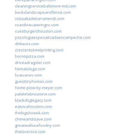
cleaningservicebaltimore-md.com
beckslandscapeandfence.com
vistaaltadelveramendi.com
coastlinecateringnc.com
cuesburgershouston.com
psicologiaespecializadaencampeche.com
dmtacos.com
crescentstreetprinting.com
hornopizza.com
driveadragster.com
hematologa.com
lizaivanov.com
guesttinyhomes.com
home-plow-by-meyer.com
palatelatincuisine.com
blackdoglegacy.com
eatvivahouston.com
thebigshowok.com
chimeandstave.com
greatwallseafoodny.com
theloverose.com