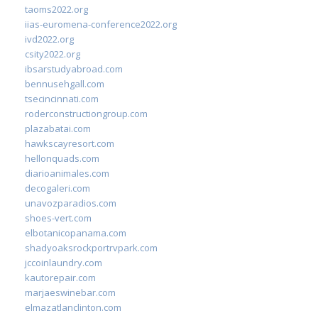
taoms2022.org
iias-euromena-conference2022.org
ivd2022.org
csity2022.org
ibsarstudyabroad.com
bennusehgall.com
tsecincinnati.com
roderconstructiongroup.com
plazabatai.com
hawkscayresort.com
hellonquads.com
diarioanimales.com
decogaleri.com
unavozparadios.com
shoes-vert.com
elbotanicopanama.com
shadyoaksrockportrvpark.com
jccoinlaundry.com
kautorepair.com
marjaeswinebar.com
elmazatlanclinton.com