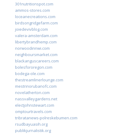
301nutritionspot.com
ammos-stores.com
loceanecreations.com
birdsongridgefarm.com
joiedevivblog.com
valera-amsterdam.com
libertybrandhemp.com
norwoodinnwi.com
neighboursmarket.com
blackanguscareers.com
bolesfororegon.com
bodega-ole.com
thestreamlinerlounge.com
mestrinorubanofc.com
novelatherton.com
nassvalleygardens.net
electjohnstewart.com
omptourtravels.com
tribratanews-polreskebumen.com
rsudbayuasih.org
publikjurnalistik.org