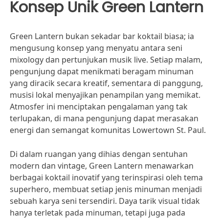
Konsep Unik Green Lantern
Green Lantern bukan sekadar bar koktail biasa; ia
mengusung konsep yang menyatu antara seni
mixology dan pertunjukan musik live. Setiap malam,
pengunjung dapat menikmati beragam minuman
yang diracik secara kreatif, sementara di panggung,
musisi lokal menyajikan penampilan yang memikat.
Atmosfer ini menciptakan pengalaman yang tak
terlupakan, di mana pengunjung dapat merasakan
energi dan semangat komunitas Lowertown St. Paul.
Di dalam ruangan yang dihias dengan sentuhan
modern dan vintage, Green Lantern menawarkan
berbagai koktail inovatif yang terinspirasi oleh tema
superhero, membuat setiap jenis minuman menjadi
sebuah karya seni tersendiri. Daya tarik visual tidak
hanya terletak pada minuman, tetapi juga pada