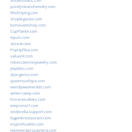
antaeuslabs.com
purelycleanchemdry.com
WishOping.com
shoplegacee.com
bonvivantshop.com
CupPlante.com
mpzin.com
stcreal.com
PopUpFlea.com
valueml.com
rebeccatorresjewelry.com
jmpbliss.com
drjorgerico.com
queensushipa.com
wendyweimerdds.com
ameri-camp.com
hrsreceivables.com
empconst1.com
cinderella-support.com
bigpinkrestaurant.com
inspirehuahin.com
memmingerspainting.com