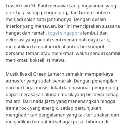
Lowertown St. Paul menawarkan pengalaman yang
unik bagi setiap pengunjung, dan Green Lantern
menjadi salah satu jantungnya. Dengan desain
interior yang menawan, bar ini menciptakan suasana
hangat dan ramah.
togel singapore
lembut dan
dekorasi yang penuh seni menambah daya tarik,
menjadikan tempat ini ideal untuk berkumpul
bersama teman atau menikmati waktu sendiri sambil
menikmati koktail istimewa.
Musik live di Green Lantern semakin memperkaya
atmosfer yang sudah semarak. Dengan penampilan
dari berbagai musisi lokal dan nasional, pengunjung
dapat merasakan alunan musik yang berbeda setiap
malam. Dari nada jazzy yang menenangkan hingga
irama rock yang energik, setiap pertunjukan
menghadirkan pengalaman yang tak terlupakan dan
menjadikan tempat ini sebagai pusat hiburan di