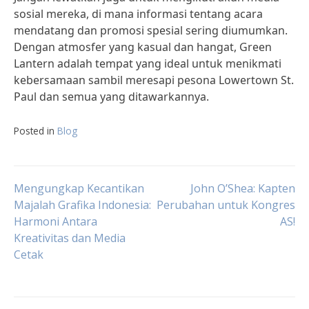
sosial mereka, di mana informasi tentang acara
mendatang dan promosi spesial sering diumumkan.
Dengan atmosfer yang kasual dan hangat, Green
Lantern adalah tempat yang ideal untuk menikmati
kebersamaan sambil meresapi pesona Lowertown St.
Paul dan semua yang ditawarkannya.
Posted in
Blog
Post
Mengungkap Kecantikan
John O’Shea: Kapten
Majalah Grafika Indonesia:
Perubahan untuk Kongres
Harmoni Antara
AS!
navigation
Kreativitas dan Media
Cetak