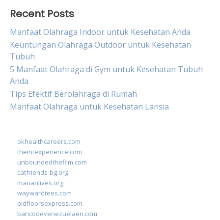
Recent Posts
Manfaat Olahraga Indoor untuk Kesehatan Anda
Keuntungan Olahraga Outdoor untuk Kesehatan
Tubuh
5 Manfaat Olahraga di Gym untuk Kesehatan Tubuh
Anda
Tips Efektif Berolahraga di Rumah
Manfaat Olahraga untuk Kesehatan Lansia
okhealthcareers.com
theintexperience.com
unboundedthefilm.com
catfriends-bg.org
marianlives.org
waywardtees.com
pidfloorsexpress.com
bancodevenezuelaen.com