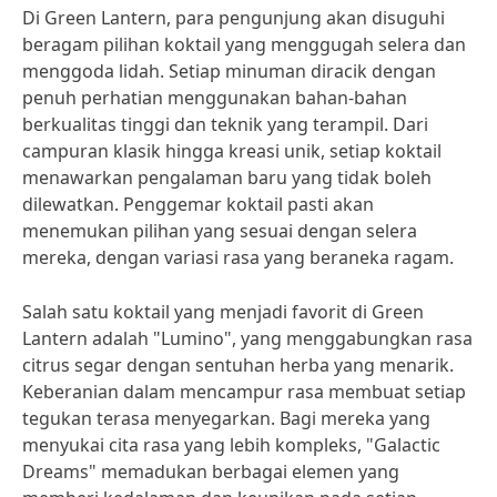
Di Green Lantern, para pengunjung akan disuguhi
beragam pilihan koktail yang menggugah selera dan
menggoda lidah. Setiap minuman diracik dengan
penuh perhatian menggunakan bahan-bahan
berkualitas tinggi dan teknik yang terampil. Dari
campuran klasik hingga kreasi unik, setiap koktail
menawarkan pengalaman baru yang tidak boleh
dilewatkan. Penggemar koktail pasti akan
menemukan pilihan yang sesuai dengan selera
mereka, dengan variasi rasa yang beraneka ragam.
Salah satu koktail yang menjadi favorit di Green
Lantern adalah "Lumino", yang menggabungkan rasa
citrus segar dengan sentuhan herba yang menarik.
Keberanian dalam mencampur rasa membuat setiap
tegukan terasa menyegarkan. Bagi mereka yang
menyukai cita rasa yang lebih kompleks, "Galactic
Dreams" memadukan berbagai elemen yang