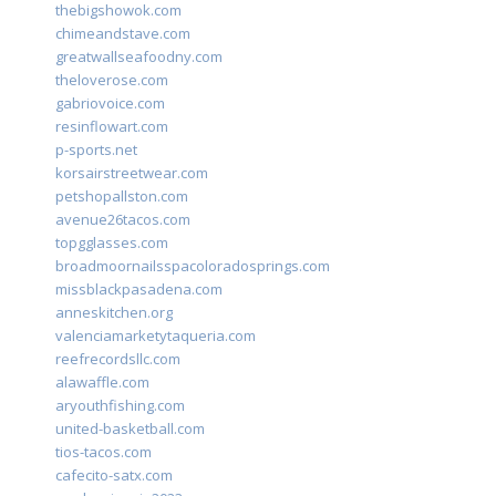
thebigshowok.com
chimeandstave.com
greatwallseafoodny.com
theloverose.com
gabriovoice.com
resinflowart.com
p-sports.net
korsairstreetwear.com
petshopallston.com
avenue26tacos.com
topgglasses.com
broadmoornailsspacoloradosprings.com
missblackpasadena.com
anneskitchen.org
valenciamarketytaqueria.com
reefrecordsllc.com
alawaffle.com
aryouthfishing.com
united-basketball.com
tios-tacos.com
cafecito-satx.com