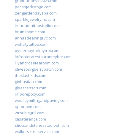
graduacionviu2023.com
pecanjackstogo.com
zengardendayspa.com
sparklejewelryinc.com
ironcladtattoostudio.com
bruinshome.com
annascleaningsvc.com
wolfcitytattoo.com
oysterbayturkeytrot.com
lafronterarestauranteybar.com
lilyandrosetearoom.com
olivesburgberrypatch.com
theslushkids.com
giobastian.com
glpascensori.com
rifloorepoxy.com
woolleymillingandpaving.com
uptonpvd.com
2troublegrill.com
casateranga.com
sticksandstonesstudiooh.com
walkers-treeservice.com