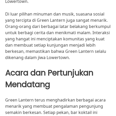
Lowertown.
Di luar pilihan minuman dan musik, suasana sosial
yang tercipta di Green Lantern juga sangat menarik.
Orang-orang dari berbagai latar belakang berkumpul
untuk berbagi cerita dan menikmati malam. Interaksi
yang hangat ini menciptakan komunitas yang kuat
dan membuat setiap kunjungan menjadi lebih
berkesan, memastikan bahwa Green Lantern selalu
dikenang dalam jiwa Lowertown.
Acara dan Pertunjukan
Mendatang
Green Lantern terus menghadirkan berbagai acara
menarik yang membuat pengalaman pengunjung
semakin berkesan. Setiap pekan, bar koktail ini