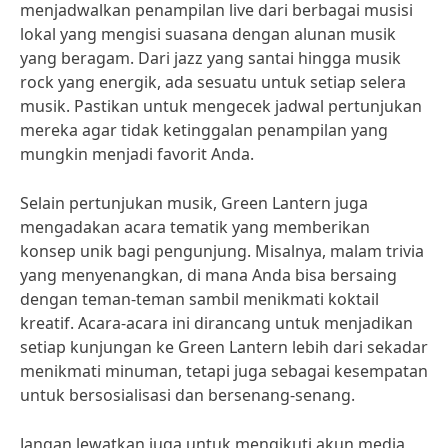
menjadwalkan penampilan live dari berbagai musisi
lokal yang mengisi suasana dengan alunan musik
yang beragam. Dari jazz yang santai hingga musik
rock yang energik, ada sesuatu untuk setiap selera
musik. Pastikan untuk mengecek jadwal pertunjukan
mereka agar tidak ketinggalan penampilan yang
mungkin menjadi favorit Anda.
Selain pertunjukan musik, Green Lantern juga
mengadakan acara tematik yang memberikan
konsep unik bagi pengunjung. Misalnya, malam trivia
yang menyenangkan, di mana Anda bisa bersaing
dengan teman-teman sambil menikmati koktail
kreatif. Acara-acara ini dirancang untuk menjadikan
setiap kunjungan ke Green Lantern lebih dari sekadar
menikmati minuman, tetapi juga sebagai kesempatan
untuk bersosialisasi dan bersenang-senang.
Jangan lewatkan juga untuk mengikuti akun media