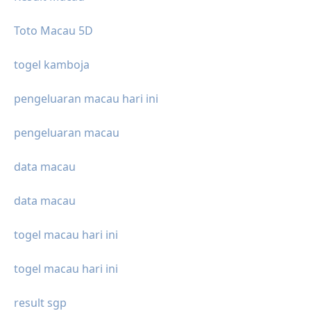
Toto Macau 5D
togel kamboja
pengeluaran macau hari ini
pengeluaran macau
data macau
data macau
togel macau hari ini
togel macau hari ini
result sgp