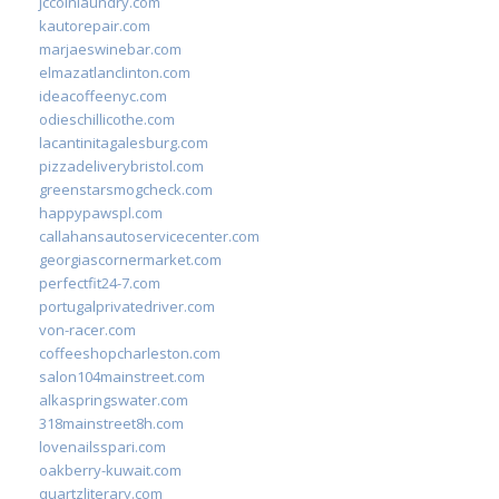
jccoinlaundry.com
kautorepair.com
marjaeswinebar.com
elmazatlanclinton.com
ideacoffeenyc.com
odieschillicothe.com
lacantinitagalesburg.com
pizzadeliverybristol.com
greenstarsmogcheck.com
happypawspl.com
callahansautoservicecenter.com
georgiascornermarket.com
perfectfit24-7.com
portugalprivatedriver.com
von-racer.com
coffeeshopcharleston.com
salon104mainstreet.com
alkaspringswater.com
318mainstreet8h.com
lovenailsspari.com
oakberry-kuwait.com
quartzliterary.com