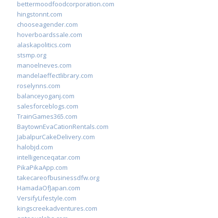
bettermoodfoodcorporation.com
hingstonnt.com
chooseagender.com
hoverboardssale.com
alaskapolitics.com
stsmp.org
manoelneves.com
mandelaeffectlibrary.com
roselynns.com
balanceyoganj.com
salesforceblogs.com
TrainGames365.com
BaytownEvaCationRentals.com
JabalpurCakeDelivery.com
halobjd.com
intelligenceqatar.com
PikaPikaApp.com
takecareofbusinessdfw.org
HamadaOfJapan.com
VersifyLifestyle.com
kingscreekadventures.com