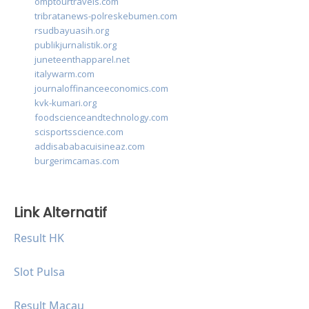
omptourtravels.com
tribratanews-polreskebumen.com
rsudbayuasih.org
publikjurnalistik.org
juneteenthapparel.net
italywarm.com
journaloffinanceeconomics.com
kvk-kumari.org
foodscienceandtechnology.com
scisportsscience.com
addisababacuisineaz.com
burgerimcamas.com
Link Alternatif
Result HK
Slot Pulsa
Result Macau