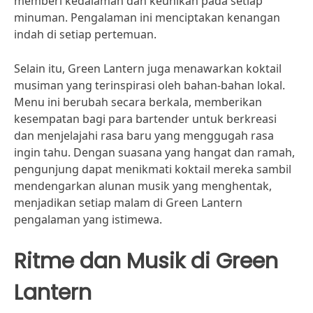
memberi kedalaman dan keunikan pada setiap
minuman. Pengalaman ini menciptakan kenangan
indah di setiap pertemuan.
Selain itu, Green Lantern juga menawarkan koktail
musiman yang terinspirasi oleh bahan-bahan lokal.
Menu ini berubah secara berkala, memberikan
kesempatan bagi para bartender untuk berkreasi
dan menjelajahi rasa baru yang menggugah rasa
ingin tahu. Dengan suasana yang hangat dan ramah,
pengunjung dapat menikmati koktail mereka sambil
mendengarkan alunan musik yang menghentak,
menjadikan setiap malam di Green Lantern
pengalaman yang istimewa.
Ritme dan Musik di Green
Lantern