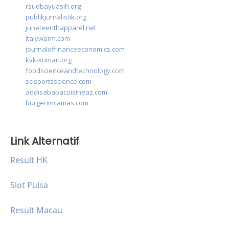
rsudbayuasih.org
publikjurnalistik.org
juneteenthapparel.net
italywarm.com
journaloffinanceeconomics.com
kvk-kumari.org
foodscienceandtechnology.com
scisportsscience.com
addisababacuisineaz.com
burgerimcamas.com
Link Alternatif
Result HK
Slot Pulsa
Result Macau