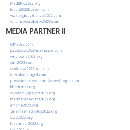
MedItRio2023.org
lcicon2023boston.com
waitangidayfestival2022.com
vacancesscolaires2022.com
MEDIA PARTNER II
isth2022.com
p2b2pabi2023-makassar.com
wocfparis2023.org
sinc2023.com
scdlqatar2022-qa.com
thecolumbiagrill.com
provisionscheeseandwineshoppe.com
khedi2023.org
akademikgeriatri2023.org
marmarapediatri2023.org
emchie2023.org
girisimselradyoloji2022.org
utcd2022.org
biosensor2022.org
ialp2022.org