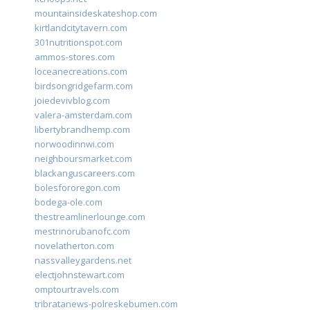
mountainsideskateshop.com
kirtlandcitytavern.com
301nutritionspot.com
ammos-stores.com
loceanecreations.com
birdsongridgefarm.com
joiedevivblog.com
valera-amsterdam.com
libertybrandhemp.com
norwoodinnwi.com
neighboursmarket.com
blackanguscareers.com
bolesfororegon.com
bodega-ole.com
thestreamlinerlounge.com
mestrinorubanofc.com
novelatherton.com
nassvalleygardens.net
electjohnstewart.com
omptourtravels.com
tribratanews-polreskebumen.com