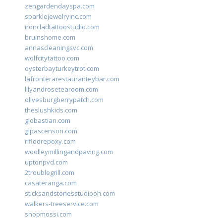
zengardendayspa.com
sparklejewelryinc.com
ironcladtattoostudio.com
bruinshome.com
annascleaningsvc.com
wolfcitytattoo.com
oysterbayturkeytrot.com
lafronterarestauranteybar.com
lilyandrosetearoom.com
olivesburgberrypatch.com
theslushkids.com
giobastian.com
glpascensori.com
rifloorepoxy.com
woolleymillingandpaving.com
uptonpvd.com
2troublegrill.com
casateranga.com
sticksandstonesstudiooh.com
walkers-treeservice.com
shopmossi.com