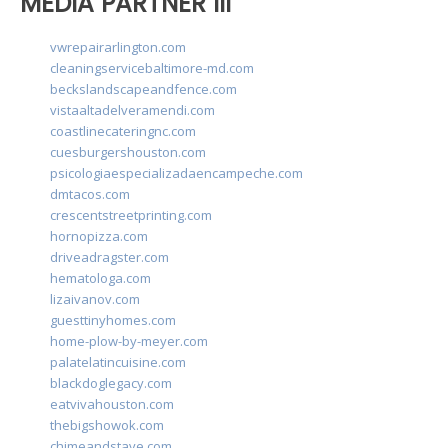
MEDIA PARTNER III
vwrepairarlington.com
cleaningservicebaltimore-md.com
beckslandscapeandfence.com
vistaaltadelveramendi.com
coastlinecateringnc.com
cuesburgershouston.com
psicologiaespecializadaencampeche.com
dmtacos.com
crescentstreetprinting.com
hornopizza.com
driveadragster.com
hematologa.com
lizaivanov.com
guesttinyhomes.com
home-plow-by-meyer.com
palatelatincuisine.com
blackdoglegacy.com
eatvivahouston.com
thebigshowok.com
chimeandstave.com