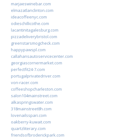
marjaeswinebar.com
elmazatlanclinton.com
ideacoffeenyc.com
odieschillicothe.com
lacantinitagalesburg.com
pizzadeliverybristol.com
greenstarsmogcheck.com
happypawspl.com
callahansautoservicecenter.com
georgiascornermarket.com
perfectfit24-7.com
portugalprivatedriver.com
von-racer.com
coffeeshopcharleston.com
salon104mainstreet.com
alkaspringswater.com
318mainstreet8h.com
lovenailsspari.com
oakberry-kuwait.com
quartzliterary.com
friendsofbroderickpark.com