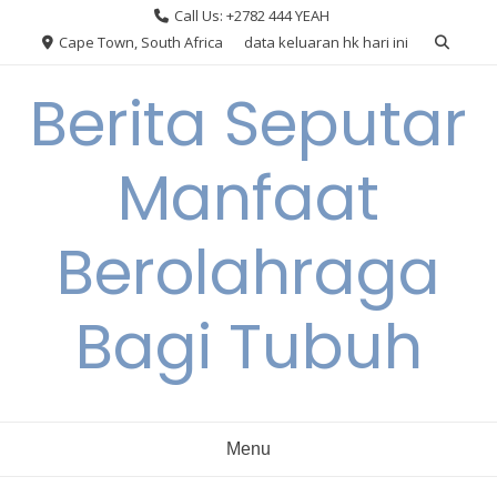
Skip
Call Us: +2782 444 YEAH
to
Cape Town, South Africa
data keluaran hk hari ini
content
Berita Seputar
Manfaat
Berolahraga
Bagi Tubuh
Menu