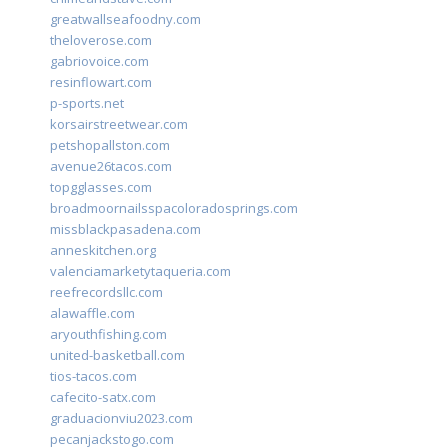
greatwallseafoodny.com
theloverose.com
gabriovoice.com
resinflowart.com
p-sports.net
korsairstreetwear.com
petshopallston.com
avenue26tacos.com
topgglasses.com
broadmoornailsspacoloradosprings.com
missblackpasadena.com
anneskitchen.org
valenciamarketytaqueria.com
reefrecordsllc.com
alawaffle.com
aryouthfishing.com
united-basketball.com
tios-tacos.com
cafecito-satx.com
graduacionviu2023.com
pecanjackstogo.com