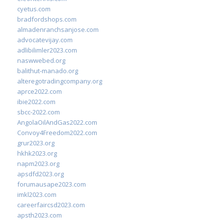
cyetus.com
bradfordshops.com
almadenranchsanjose.com
advocatevijay.com
adlibilimler2023.com
naswwebed.org
balithut-manado.org
alteregotradingcompany.org
aprce2022.com
ibie2022.com
sbcc-2022.com
AngolaOilAndGas2022.com
Convoy4Freedom2022.com
grur2023.org
hkhk2023.org
napm2023.org
apsdfd2023.org
forumausape2023.com
imkl2023.com
careerfaircsd2023.com
apsth2023.com