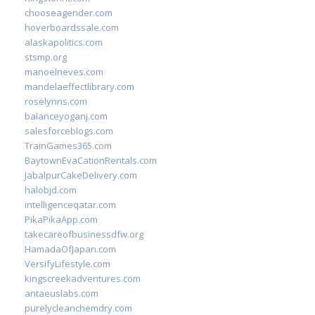
chooseagender.com
hoverboardssale.com
alaskapolitics.com
stsmp.org
manoelneves.com
mandelaeffectlibrary.com
roselynns.com
balanceyoganj.com
salesforceblogs.com
TrainGames365.com
BaytownEvaCationRentals.com
JabalpurCakeDelivery.com
halobjd.com
intelligenceqatar.com
PikaPikaApp.com
takecareofbusinessdfw.org
HamadaOfJapan.com
VersifyLifestyle.com
kingscreekadventures.com
antaeuslabs.com
purelycleanchemdry.com