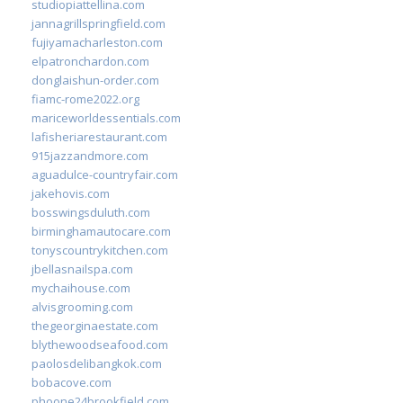
studiopiattellina.com
jannagrillspringfield.com
fujiyamacharleston.com
elpatronchardon.com
donglaishun-order.com
fiamc-rome2022.org
mariceworldessentials.com
lafisheriarestaurant.com
915jazzandmore.com
aguadulce-countryfair.com
jakehovis.com
bosswingsduluth.com
birminghamautocare.com
tonyscountrykitchen.com
jbellasnailspa.com
mychaihouse.com
alvisgrooming.com
thegeorginaestate.com
blythewoodseafood.com
paolosdelibangkok.com
bobacove.com
phoone24brookfield.com