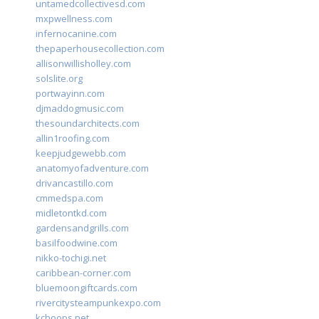
untamedcollectivesd.com
mxpwellness.com
infernocanine.com
thepaperhousecollection.com
allisonwillisholley.com
solslite.org
portwayinn.com
djmaddogmusic.com
thesoundarchitects.com
allin1roofing.com
keepjudgewebb.com
anatomyofadventure.com
drivancastillo.com
cmmedspa.com
midletontkd.com
gardensandgrills.com
basilfoodwine.com
nikko-tochigi.net
caribbean-corner.com
bluemoongiftcards.com
rivercitysteampunkexpo.com
kchoops.net