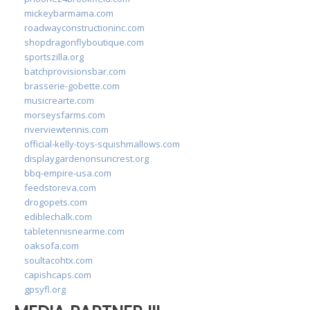
mickeybarmama.com
roadwayconstructioninc.com
shopdragonflyboutique.com
sportszilla.org
batchprovisionsbar.com
brasserie-gobette.com
musicrearte.com
morseysfarms.com
riverviewtennis.com
official-kelly-toys-squishmallows.com
displaygardenonsuncrest.org
bbq-empire-usa.com
feedstoreva.com
drogopets.com
ediblechalk.com
tabletennisnearme.com
oaksofa.com
soultacohtx.com
capishcaps.com
gpsyfl.org