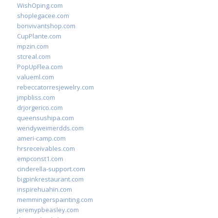
WishOping.com
shoplegacee.com
bonvivantshop.com
CupPlante.com
mpzin.com
stcreal.com
PopUpFlea.com
valueml.com
rebeccatorresjewelry.com
jmpbliss.com
drjorgerico.com
queensushipa.com
wendyweimerdds.com
ameri-camp.com
hrsreceivables.com
empconst1.com
cinderella-support.com
bigpinkrestaurant.com
inspirehuahin.com
memmingerspainting.com
jeremypbeasley.com