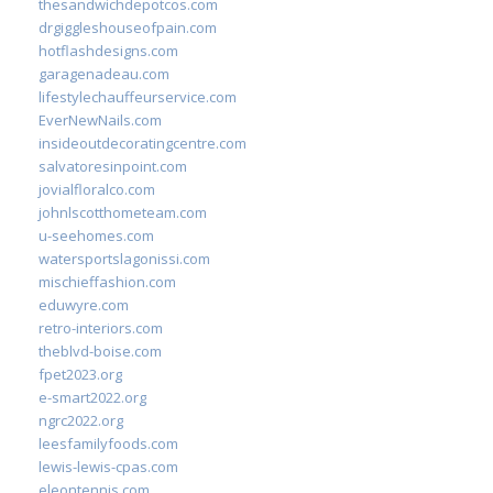
thesandwichdepotcos.com
drgiggleshouseofpain.com
hotflashdesigns.com
garagenadeau.com
lifestylechauffeurservice.com
EverNewNails.com
insideoutdecoratingcentre.com
salvatoresinpoint.com
jovialfloralco.com
johnlscotthometeam.com
u-seehomes.com
watersportslagonissi.com
mischieffashion.com
eduwyre.com
retro-interiors.com
theblvd-boise.com
fpet2023.org
e-smart2022.org
ngrc2022.org
leesfamilyfoods.com
lewis-lewis-cpas.com
eleontennis.com