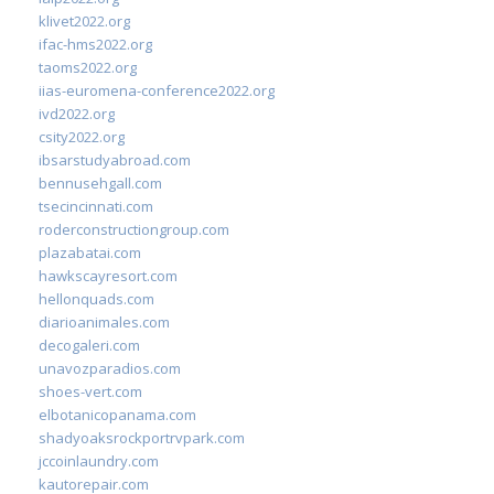
klivet2022.org
ifac-hms2022.org
taoms2022.org
iias-euromena-conference2022.org
ivd2022.org
csity2022.org
ibsarstudyabroad.com
bennusehgall.com
tsecincinnati.com
roderconstructiongroup.com
plazabatai.com
hawkscayresort.com
hellonquads.com
diarioanimales.com
decogaleri.com
unavozparadios.com
shoes-vert.com
elbotanicopanama.com
shadyoaksrockportrvpark.com
jccoinlaundry.com
kautorepair.com