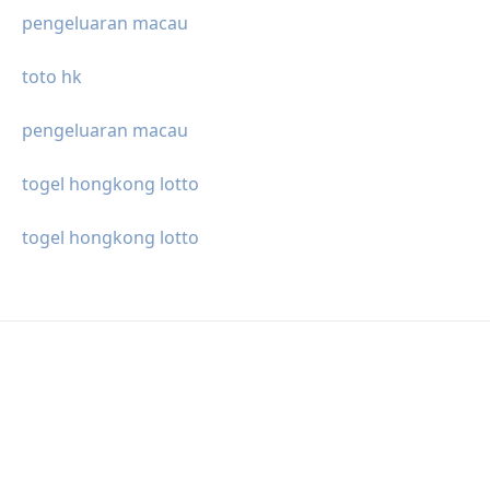
pengeluaran macau
toto hk
pengeluaran macau
togel hongkong lotto
togel hongkong lotto