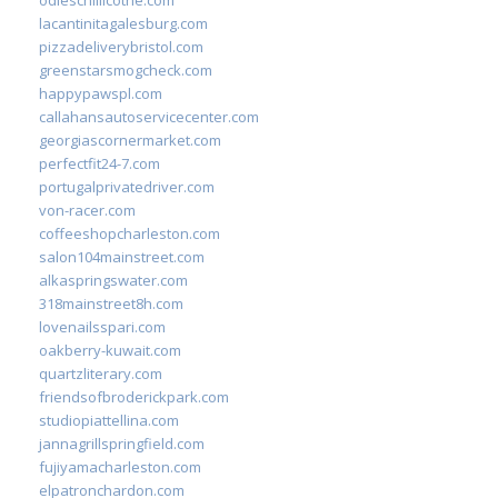
lacantinitagalesburg.com
pizzadeliverybristol.com
greenstarsmogcheck.com
happypawspl.com
callahansautoservicecenter.com
georgiascornermarket.com
perfectfit24-7.com
portugalprivatedriver.com
von-racer.com
coffeeshopcharleston.com
salon104mainstreet.com
alkaspringswater.com
318mainstreet8h.com
lovenailsspari.com
oakberry-kuwait.com
quartzliterary.com
friendsofbroderickpark.com
studiopiattellina.com
jannagrillspringfield.com
fujiyamacharleston.com
elpatronchardon.com