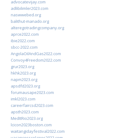
advocatevijay.com
adlibilimler2023.com
naswwebed.org
balithut-manado.org
alteregotradingcompany.org
aprce2022.com
ibie2022.com
sbcc-2022.com
AngolaOilAndGas2022.com
Convoy4Freedom2022.com
grur2023.org
hkhk2023.org
napm2023.org
apsdfd2023.org
forumausape2023.com
imkl2023.com
careerfaircsd2023.com
apsth2023.com
MedItRio2023.org
lcicon2023boston.com
waitangidayfestival2022.com
vacancesscolaires2022.com