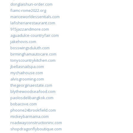
donglaishun-order.com
fiamc-rome2022.org
mariceworldessentials.com
lafisheriarestaurant.com
915jazzandmore.com
aguadulce-countryfair.com
jakehovis.com
bosswingsduluth.com
birminghamautocare.com
tonyscountrykitchen.com
jbellasnailspa.com
mychaihouse.com
alvisgrooming.com
thegeorginaestate.com
blythewoodseafood.com
paolosdelibangkok.com
bobacove.com
phoone24brookfield.com
mickeybarmama.com
roadwayconstructioninc.com
shopdragonflyboutique.com