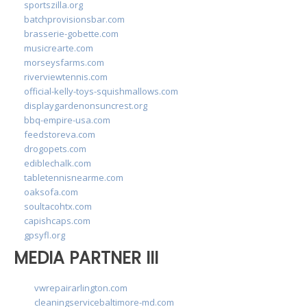
sportszilla.org
batchprovisionsbar.com
brasserie-gobette.com
musicrearte.com
morseysfarms.com
riverviewtennis.com
official-kelly-toys-squishmallows.com
displaygardenonsuncrest.org
bbq-empire-usa.com
feedstoreva.com
drogopets.com
ediblechalk.com
tabletennisnearme.com
oaksofa.com
soultacohtx.com
capishcaps.com
gpsyfl.org
MEDIA PARTNER III
vwrepairarlington.com
cleaningservicebaltimore-md.com