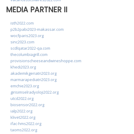
MEDIA PARTNER II
isth2022.com
p2b2pabi2023-makassar.com
wocfparis2023.org
sinc2023.com
scdlqatar2022-qa.com
thecolumbiagrill.com
provisionscheeseandwineshoppe.com
khedi2023.org
akademikgeriatri2023.org
marmarapediatri2023.org
emchie2023.org
girisimselradyoloji2022.org
utcd2022.org
biosensor2022.org
ialp2022.org
klivet2022.org
ifac-hms2022.org
taoms2022.org