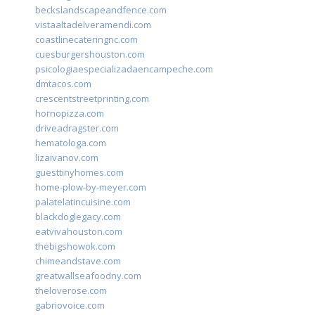
beckslandscapeandfence.com
vistaaltadelveramendi.com
coastlinecateringnc.com
cuesburgershouston.com
psicologiaespecializadaencampeche.com
dmtacos.com
crescentstreetprinting.com
hornopizza.com
driveadragster.com
hematologa.com
lizaivanov.com
guesttinyhomes.com
home-plow-by-meyer.com
palatelatincuisine.com
blackdoglegacy.com
eatvivahouston.com
thebigshowok.com
chimeandstave.com
greatwallseafoodny.com
theloverose.com
gabriovoice.com