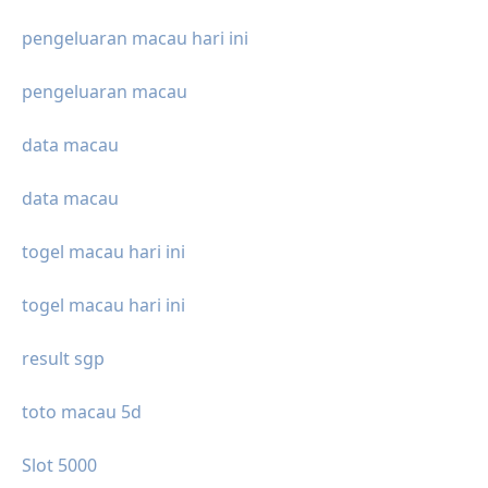
pengeluaran macau hari ini
pengeluaran macau
data macau
data macau
togel macau hari ini
togel macau hari ini
result sgp
toto macau 5d
Slot 5000