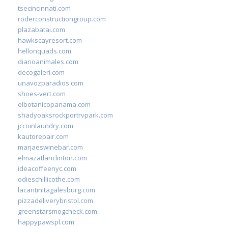
tsecincinnati.com
roderconstructiongroup.com
plazabatai.com
hawkscayresort.com
hellonquads.com
diarioanimales.com
decogaleri.com
unavozparadios.com
shoes-vert.com
elbotanicopanama.com
shadyoaksrockportrvpark.com
jccoinlaundry.com
kautorepair.com
marjaeswinebar.com
elmazatlanclinton.com
ideacoffeenyc.com
odieschillicothe.com
lacantinitagalesburg.com
pizzadeliverybristol.com
greenstarsmogcheck.com
happypawspl.com