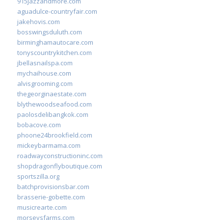
915jazzandmore.com
aguadulce-countryfair.com
jakehovis.com
bosswingsduluth.com
birminghamautocare.com
tonyscountrykitchen.com
jbellasnailspa.com
mychaihouse.com
alvisgrooming.com
thegeorginaestate.com
blythewoodseafood.com
paolosdelibangkok.com
bobacove.com
phoone24brookfield.com
mickeybarmama.com
roadwayconstructioninc.com
shopdragonflyboutique.com
sportszilla.org
batchprovisionsbar.com
brasserie-gobette.com
musicrearte.com
morseysfarms.com