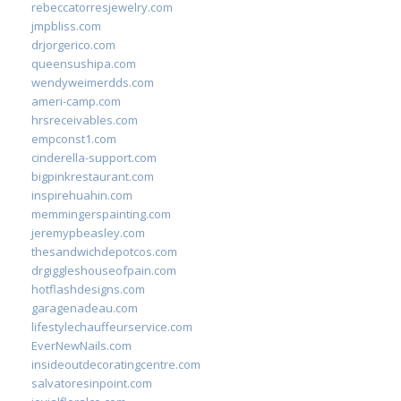
rebeccatorresjewelry.com
jmpbliss.com
drjorgerico.com
queensushipa.com
wendyweimerdds.com
ameri-camp.com
hrsreceivables.com
empconst1.com
cinderella-support.com
bigpinkrestaurant.com
inspirehuahin.com
memmingerspainting.com
jeremypbeasley.com
thesandwichdepotcos.com
drgiggleshouseofpain.com
hotflashdesigns.com
garagenadeau.com
lifestylechauffeurservice.com
EverNewNails.com
insideoutdecoratingcentre.com
salvatoresinpoint.com