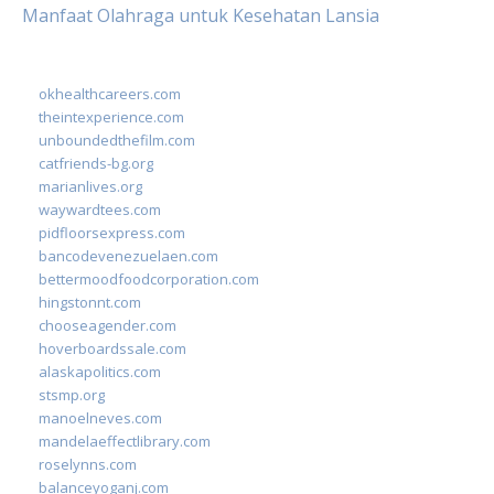
Manfaat Olahraga untuk Kesehatan Lansia
okhealthcareers.com
theintexperience.com
unboundedthefilm.com
catfriends-bg.org
marianlives.org
waywardtees.com
pidfloorsexpress.com
bancodevenezuelaen.com
bettermoodfoodcorporation.com
hingstonnt.com
chooseagender.com
hoverboardssale.com
alaskapolitics.com
stsmp.org
manoelneves.com
mandelaeffectlibrary.com
roselynns.com
balanceyoganj.com