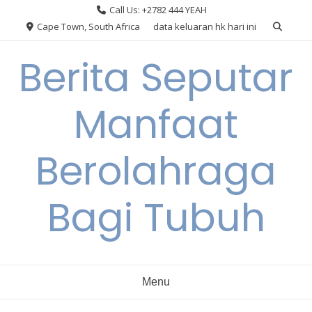
Skip
Call Us: +2782 444 YEAH
to
Cape Town, South Africa
data keluaran hk hari ini
content
Berita Seputar
Manfaat
Berolahraga
Bagi Tubuh
Menu