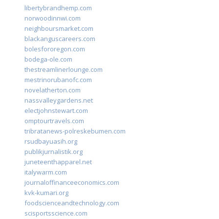
libertybrandhemp.com
norwoodinnwi.com
neighboursmarket.com
blackanguscareers.com
bolesfororegon.com
bodega-ole.com
thestreamlinerlounge.com
mestrinorubanofc.com
novelatherton.com
nassvalleygardens.net
electjohnstewart.com
omptourtravels.com
tribratanews-polreskebumen.com
rsudbayuasih.org
publikjurnalistik.org
juneteenthapparel.net
italywarm.com
journaloffinanceeconomics.com
kvk-kumari.org
foodscienceandtechnology.com
scisportsscience.com