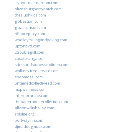
lilyandrosetearoom.com
olivesburgberrypatch.com
theslushkids.com
giobastian.com
glpascensori.com
rifloorepoxy.com
woolleymillingandpaving.com
uptonpvd.com
2troublegrill.com
casateranga.com
sticksandstonesstudiooh.com
walkers-treeservice.com
shopmossi.com
untamedcollectivesd.com
mxpwellness.com
infernocanine.com
thepaperhousecollection.com
allisonwillisholley.com
solslite.org
portwayinn.com
djmaddogmusic.com