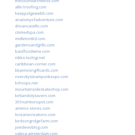
thesoundarchitects.com
allin1roofing.com
keepjudgewebb.com
anatomyofadventure.com
drivancastillo.com
cmmedspa.com
midletontkd.com
gardensandgrills.com
basilfoodwine.com
nikko-tochigi.net
caribbean-corner.com
bluemoongiftcards.com
rivercitysteampunkexpo.com
kchoops.net
mountainsideskateshop.com
kirtlandcitytavern.com
301nutritionspot.com
ammos-stores.com
loceanecreations.com
birdsongridgefarm.com
joiedevivblog.com
valera-amsterdam.com