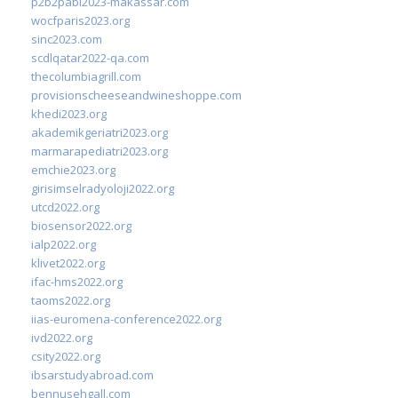
p2b2pabi2023-makassar.com
wocfparis2023.org
sinc2023.com
scdlqatar2022-qa.com
thecolumbiagrill.com
provisionscheeseandwineshoppe.com
khedi2023.org
akademikgeriatri2023.org
marmarapediatri2023.org
emchie2023.org
girisimselradyoloji2022.org
utcd2022.org
biosensor2022.org
ialp2022.org
klivet2022.org
ifac-hms2022.org
taoms2022.org
iias-euromena-conference2022.org
ivd2022.org
csity2022.org
ibsarstudyabroad.com
bennusehgall.com