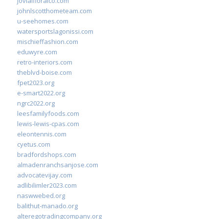
jovialfloralco.com
johnlscotthometeam.com
u-seehomes.com
watersportslagonissi.com
mischieffashion.com
eduwyre.com
retro-interiors.com
theblvd-boise.com
fpet2023.org
e-smart2022.org
ngrc2022.org
leesfamilyfoods.com
lewis-lewis-cpas.com
eleontennis.com
cyetus.com
bradfordshops.com
almadenranchsanjose.com
advocatevijay.com
adlibilimler2023.com
naswwebed.org
balithut-manado.org
alteregotradingcompany.org