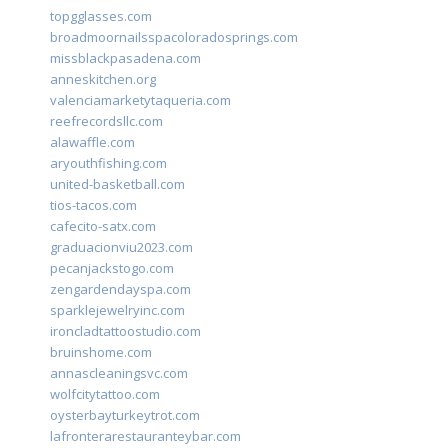
topgglasses.com
broadmoornailsspacoloradosprings.com
missblackpasadena.com
anneskitchen.org
valenciamarketytaqueria.com
reefrecordsllc.com
alawaffle.com
aryouthfishing.com
united-basketball.com
tios-tacos.com
cafecito-satx.com
graduacionviu2023.com
pecanjackstogo.com
zengardendayspa.com
sparklejewelryinc.com
ironcladtattoostudio.com
bruinshome.com
annascleaningsvc.com
wolfcitytattoo.com
oysterbayturkeytrot.com
lafronterarestauranteybar.com