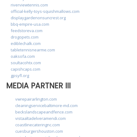
riverviewtennis.com
official-kelly-toys-squishmallows.com
displaygardenonsuncrest.org
bbq-empire-usa.com
feedstoreva.com
drogopets.com
ediblechalk.com
tabletennisnearme.com
oaksofa.com
soultacohtx.com
capishcaps.com
gpsyfl.org
MEDIA PARTNER III
vwrepairarlington.com
cleaningservicebaltimore-md.com
beckslandscapeandfence.com
vistaaltadelveramendi.com
coastlinecateringnc.com
cuesburgershouston.com