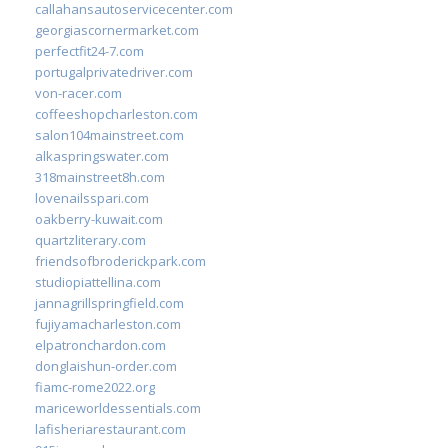
callahansautoservicecenter.com
georgiascornermarket.com
perfectfit24-7.com
portugalprivatedriver.com
von-racer.com
coffeeshopcharleston.com
salon104mainstreet.com
alkaspringswater.com
318mainstreet8h.com
lovenailsspari.com
oakberry-kuwait.com
quartzliterary.com
friendsofbroderickpark.com
studiopiattellina.com
jannagrillspringfield.com
fujiyamacharleston.com
elpatronchardon.com
donglaishun-order.com
fiamc-rome2022.org
mariceworldessentials.com
lafisheriarestaurant.com