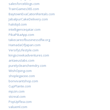
salesforceblogs.com
TrainGames365.com
BaytownEvaCationRentals.com
JabalpurCakeDelivery.com
halobjd.com
intelligenceqatar.com
PikaPikaApp.com
takecareofbusinessdfw.org
HamadaOfJapan.com
VersifyLifestyle.com
kingscreekadventures.com
antaeuslabs.com
purelycleanchemdry.com
WishOping.com
shoplegacee.com
bonvivantshop.com
CupPlante.com
mpzin.com
stcreal.com
PopUpFlea.com
valueml.com