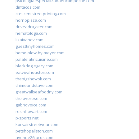
psicologiaespecializadaencampeche.com
dmtacos.com
crescentstreetprinting.com
hornopizza.com
driveadragster.com
hematologa.com
lizaivanov.com
guesttinyhomes.com
home-plow-by-meyer.com
palatelatincuisine.com
blackdoglegacy.com
eatvivahouston.com
thebigshowok.com
chimeandstave.com
greatwallseafoodny.com
theloverose.com
gabriovoice.com
resinflowart.com
p-sports.net
korsairstreetwear.com
petshopallston.com
avenue26tacos.com