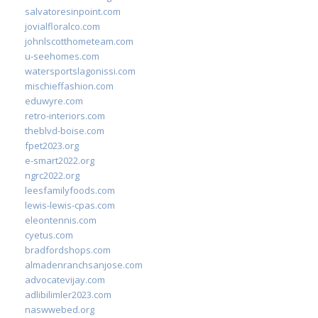
salvatoresinpoint.com
jovialfloralco.com
johnlscotthometeam.com
u-seehomes.com
watersportslagonissi.com
mischieffashion.com
eduwyre.com
retro-interiors.com
theblvd-boise.com
fpet2023.org
e-smart2022.org
ngrc2022.org
leesfamilyfoods.com
lewis-lewis-cpas.com
eleontennis.com
cyetus.com
bradfordshops.com
almadenranchsanjose.com
advocatevijay.com
adlibilimler2023.com
naswwebed.org