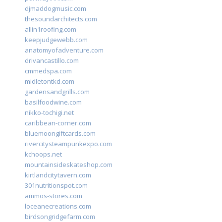
djmaddogmusic.com
thesoundarchitects.com
allin1roofing.com
keepjudgewebb.com
anatomyofadventure.com
drivancastillo.com
cmmedspa.com
midletontkd.com
gardensandgrills.com
basilfoodwine.com
nikko-tochigi.net
caribbean-corner.com
bluemoongiftcards.com
rivercitysteampunkexpo.com
kchoops.net
mountainsideskateshop.com
kirtlandcitytavern.com
301nutritionspot.com
ammos-stores.com
loceanecreations.com
birdsongridgefarm.com