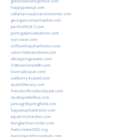
greenstarsmogcheck.com
happypawspl.com
callahansautoservicecenter.com
georgiascornermarket.com
perfectfit24-7.com
portugalprivatedriver.com
von-racer.com
coffeeshopcharleston.com
salon104mainstreet.com
alkaspringswater.com
318mainstreet8h.com
lovenailsspari.com
oakberry-kuwait.com
quartzliterary.com
friendsofbroderickpark.com
studiopiattellina.com
jannagrillspringfield.com
fujiyamacharleston.com
elpatronchardon.com
donglaishun-order.com
fiamc-rome2022.org
mariceworldessentials.com