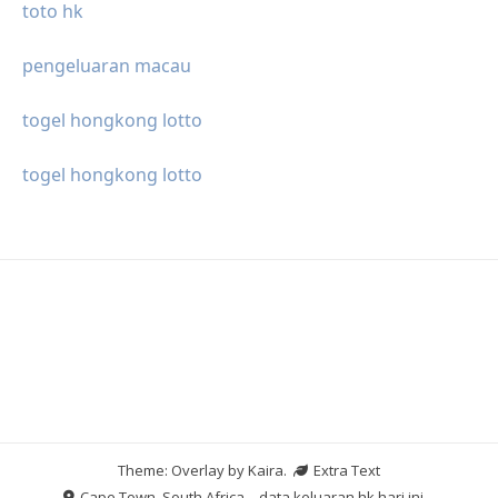
toto hk
pengeluaran macau
togel hongkong lotto
togel hongkong lotto
Theme: Overlay by
Kaira
.
Extra Text
Cape Town, South Africa
data keluaran hk hari ini