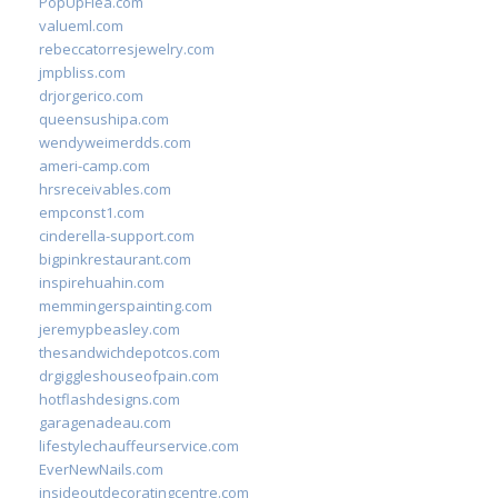
PopUpFlea.com
valueml.com
rebeccatorresjewelry.com
jmpbliss.com
drjorgerico.com
queensushipa.com
wendyweimerdds.com
ameri-camp.com
hrsreceivables.com
empconst1.com
cinderella-support.com
bigpinkrestaurant.com
inspirehuahin.com
memmingerspainting.com
jeremypbeasley.com
thesandwichdepotcos.com
drgiggleshouseofpain.com
hotflashdesigns.com
garagenadeau.com
lifestylechauffeurservice.com
EverNewNails.com
insideoutdecoratingcentre.com