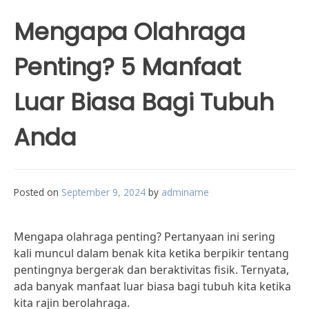
Mengapa Olahraga
Penting? 5 Manfaat
Luar Biasa Bagi Tubuh
Anda
Posted on
September 9, 2024
by
adminame
Mengapa olahraga penting? Pertanyaan ini sering
kali muncul dalam benak kita ketika berpikir tentang
pentingnya bergerak dan beraktivitas fisik. Ternyata,
ada banyak manfaat luar biasa bagi tubuh kita ketika
kita rajin berolahraga.