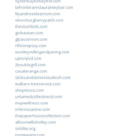
oysterbayturkeytrot.com
lafronterarestauranteybar.com
lilyandrosetearoom.com
olivesburgberrypatch.com
theslushkids.com
giobastian.com
glpascensori.com
rifloorepoxy.com
woolleymillingandpaving.com
uptonpvd.com
2troublegrill.com
casateranga.com
sticksandstonesstudiooh.com
walkers-treeservice.com
shopmossi.com
untamedcollectivesd.com
mxpwellness.com
infernocanine.com
thepaperhousecollection.com
allisonwillisholley.com
solslite.org
portwayinn.com