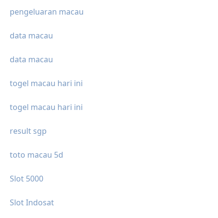
pengeluaran macau
data macau
data macau
togel macau hari ini
togel macau hari ini
result sgp
toto macau 5d
Slot 5000
Slot Indosat