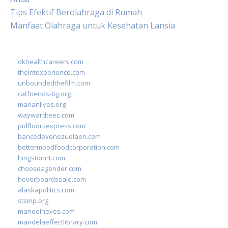
Tips Efektif Berolahraga di Rumah
Manfaat Olahraga untuk Kesehatan Lansia
okhealthcareers.com
theintexperience.com
unboundedthefilm.com
catfriends-bg.org
marianlives.org
waywardtees.com
pidfloorsexpress.com
bancodevenezuelaen.com
bettermoodfoodcorporation.com
hingstonnt.com
chooseagender.com
hoverboardssale.com
alaskapolitics.com
stsmp.org
manoelneves.com
mandelaeffectlibrary.com