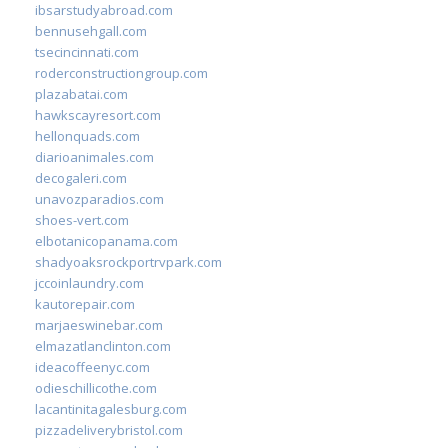
ibsarstudyabroad.com
bennusehgall.com
tsecincinnati.com
roderconstructiongroup.com
plazabatai.com
hawkscayresort.com
hellonquads.com
diarioanimales.com
decogaleri.com
unavozparadios.com
shoes-vert.com
elbotanicopanama.com
shadyoaksrockportrvpark.com
jccoinlaundry.com
kautorepair.com
marjaeswinebar.com
elmazatlanclinton.com
ideacoffeenyc.com
odieschillicothe.com
lacantinitagalesburg.com
pizzadeliverybristol.com