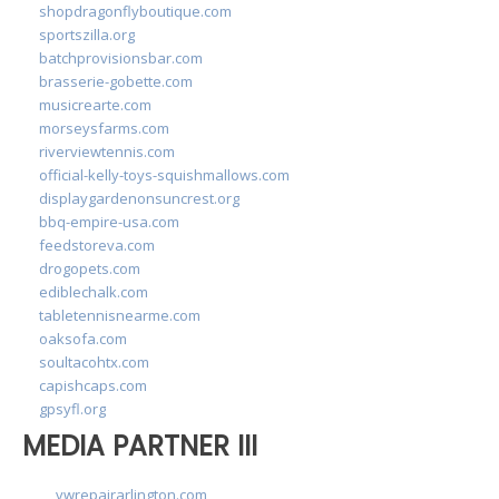
shopdragonflyboutique.com
sportszilla.org
batchprovisionsbar.com
brasserie-gobette.com
musicrearte.com
morseysfarms.com
riverviewtennis.com
official-kelly-toys-squishmallows.com
displaygardenonsuncrest.org
bbq-empire-usa.com
feedstoreva.com
drogopets.com
ediblechalk.com
tabletennisnearme.com
oaksofa.com
soultacohtx.com
capishcaps.com
gpsyfl.org
MEDIA PARTNER III
vwrepairarlington.com