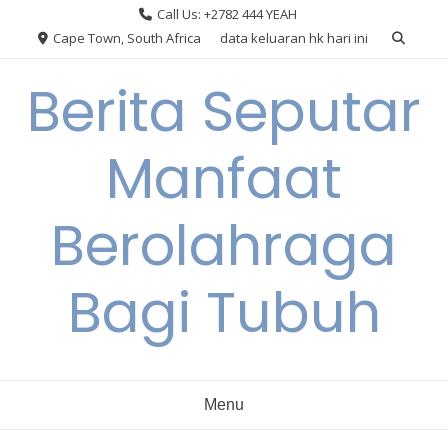
Skip
Call Us: +2782 444 YEAH
to
Cape Town, South Africa
data keluaran hk hari ini
content
Berita Seputar
Manfaat
Berolahraga
Bagi Tubuh
Menu