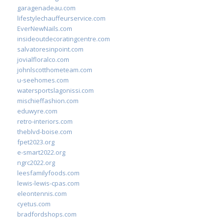
garagenadeau.com
lifestylechauffeurservice.com
EverNewNails.com
insideoutdecoratingcentre.com
salvatoresinpoint.com
jovialfloralco.com
johnlscotthometeam.com
u-seehomes.com
watersportslagonissi.com
mischieffashion.com
eduwyre.com
retro-interiors.com
theblvd-boise.com
fpet2023.org
e-smart2022.org
ngrc2022.org
leesfamilyfoods.com
lewis-lewis-cpas.com
eleontennis.com
cyetus.com
bradfordshops.com