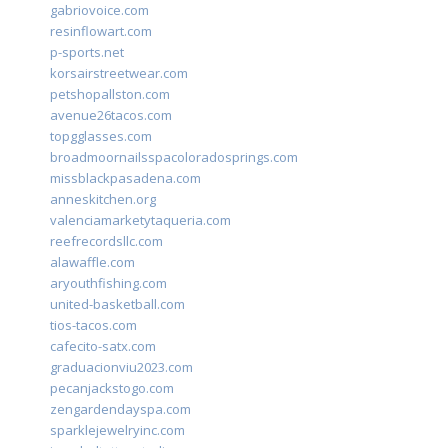
gabriovoice.com
resinflowart.com
p-sports.net
korsairstreetwear.com
petshopallston.com
avenue26tacos.com
topgglasses.com
broadmoornailsspacoloradosprings.com
missblackpasadena.com
anneskitchen.org
valenciamarketytaqueria.com
reefrecordsllc.com
alawaffle.com
aryouthfishing.com
united-basketball.com
tios-tacos.com
cafecito-satx.com
graduacionviu2023.com
pecanjackstogo.com
zengardendayspa.com
sparklejewelryinc.com