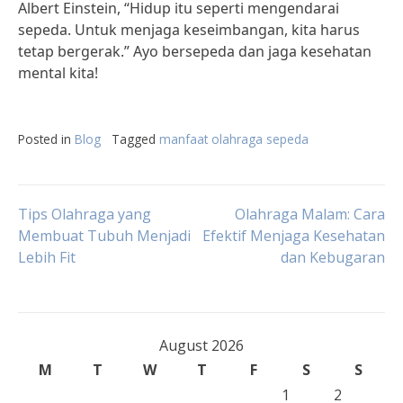
Albert Einstein, “Hidup itu seperti mengendarai
sepeda. Untuk menjaga keseimbangan, kita harus
tetap bergerak.” Ayo bersepeda dan jaga kesehatan
mental kita!
Posted in
Blog
Tagged
manfaat olahraga sepeda
Post
Tips Olahraga yang
Olahraga Malam: Cara
Membuat Tubuh Menjadi
Efektif Menjaga Kesehatan
Lebih Fit
dan Kebugaran
navigation
August 2026
M
T
W
T
F
S
S
1
2