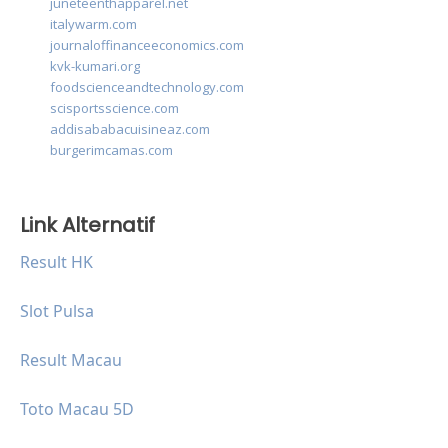
juneteenthapparel.net
italywarm.com
journaloffinanceeconomics.com
kvk-kumari.org
foodscienceandtechnology.com
scisportsscience.com
addisababacuisineaz.com
burgerimcamas.com
Link Alternatif
Result HK
Slot Pulsa
Result Macau
Toto Macau 5D