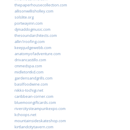
thepaperhousecollection.com
allisonwillisholley.com
solslite.org
portwayinn.com
djmaddogmusic.com
thesoundarchitects.com
allin1roofing.com
keepjudgewebb.com
anatomyofadventure.com
drivancastillo.com
cmmedspa.com
midletontkd.com
gardensandgrills.com
basilfoodwine.com
nikko-tochigi.net
caribbean-corner.com
bluemoongiftcards.com
rivercitysteampunkexpo.com
kchoops.net
mountainsideskateshop.com
kirtlandcitytavern.com