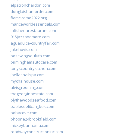
elpatronchardon.com
donglaishun-order.com
fiamc-rome2022.org
mariceworldessentials.com
lafisheriarestaurant.com
915jazzandmore.com
aguadulce-countryfair.com
jakehovis.com
bosswingsduluth.com
birminghamautocare.com
tonyscountrykitchen.com
jbellasnailspa.com
mychaihouse.com
alvisgrooming.com
thegeorginaestate.com
blythewoodseafood.com
paolosdelibangkok.com
bobacove.com
phoone24brookfield.com
mickeybarmama.com
roadwayconstructioninc.com