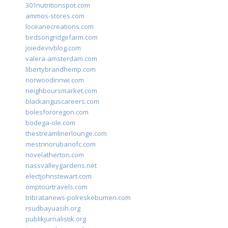
301nutritionspot.com
ammos-stores.com
loceanecreations.com
birdsongridgefarm.com
joiedevivblog.com
valera-amsterdam.com
libertybrandhemp.com
norwoodinnwi.com
neighboursmarket.com
blackanguscareers.com
bolesfororegon.com
bodega-ole.com
thestreamlinerlounge.com
mestrinorubanofc.com
novelatherton.com
nassvalleygardens.net
electjohnstewart.com
omptourtravels.com
tribratanews-polreskebumen.com
rsudbayuasih.org
publikjurnalistik.org