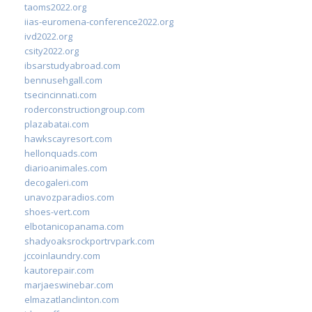
taoms2022.org
iias-euromena-conference2022.org
ivd2022.org
csity2022.org
ibsarstudyabroad.com
bennusehgall.com
tsecincinnati.com
roderconstructiongroup.com
plazabatai.com
hawkscayresort.com
hellonquads.com
diarioanimales.com
decogaleri.com
unavozparadios.com
shoes-vert.com
elbotanicopanama.com
shadyoaksrockportrvpark.com
jccoinlaundry.com
kautorepair.com
marjaeswinebar.com
elmazatlanclinton.com