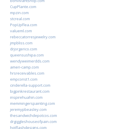
bonvivantshop.com
CupPlante.com
mpzin.com
stcreal.com
PopUpFlea.com
valueml.com
rebeccatorresjewelry.com
jmpbliss.com
drjorgerico.com
queensushipa.com
wendyweimerdds.com
ameri-camp.com
hrsreceivables.com
empconst1.com
cinderella-support.com
bigpinkrestaurant.com
inspirehuahin.com
memmingerspainting.com
jeremypbeasley.com
thesandwichdepotcos.com
drgiggleshouseofpain.com
hotflashdesigns.com