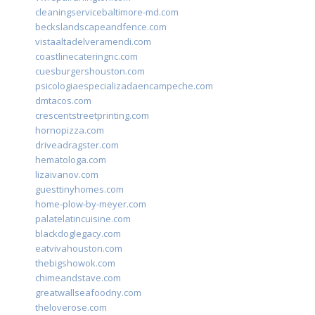
cleaningservicebaltimore-md.com
beckslandscapeandfence.com
vistaaltadelveramendi.com
coastlinecateringnc.com
cuesburgershouston.com
psicologiaespecializadaencampeche.com
dmtacos.com
crescentstreetprinting.com
hornopizza.com
driveadragster.com
hematologa.com
lizaivanov.com
guesttinyhomes.com
home-plow-by-meyer.com
palatelatincuisine.com
blackdoglegacy.com
eatvivahouston.com
thebigshowok.com
chimeandstave.com
greatwallseafoodny.com
theloverose.com