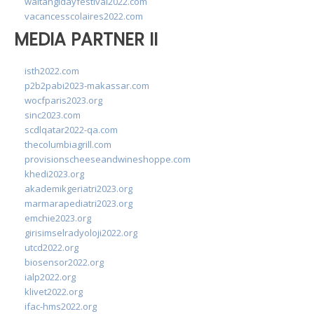
waitangidayfestival2022.com
vacancesscolaires2022.com
MEDIA PARTNER II
isth2022.com
p2b2pabi2023-makassar.com
wocfparis2023.org
sinc2023.com
scdlqatar2022-qa.com
thecolumbiagrill.com
provisionscheeseandwineshoppe.com
khedi2023.org
akademikgeriatri2023.org
marmarapediatri2023.org
emchie2023.org
girisimselradyoloji2022.org
utcd2022.org
biosensor2022.org
ialp2022.org
klivet2022.org
ifac-hms2022.org