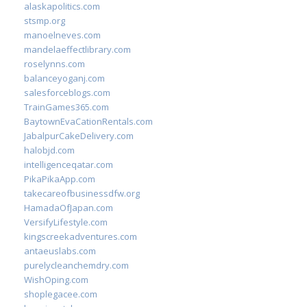
alaskapolitics.com
stsmp.org
manoelneves.com
mandelaeffectlibrary.com
roselynns.com
balanceyoganj.com
salesforceblogs.com
TrainGames365.com
BaytownEvaCationRentals.com
JabalpurCakeDelivery.com
halobjd.com
intelligenceqatar.com
PikaPikaApp.com
takecareofbusinessdfw.org
HamadaOfJapan.com
VersifyLifestyle.com
kingscreekadventures.com
antaeuslabs.com
purelycleanchemdry.com
WishOping.com
shoplegacee.com