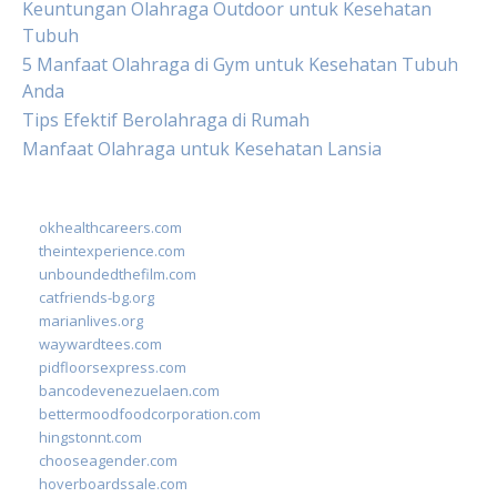
Keuntungan Olahraga Outdoor untuk Kesehatan
Tubuh
5 Manfaat Olahraga di Gym untuk Kesehatan Tubuh
Anda
Tips Efektif Berolahraga di Rumah
Manfaat Olahraga untuk Kesehatan Lansia
okhealthcareers.com
theintexperience.com
unboundedthefilm.com
catfriends-bg.org
marianlives.org
waywardtees.com
pidfloorsexpress.com
bancodevenezuelaen.com
bettermoodfoodcorporation.com
hingstonnt.com
chooseagender.com
hoverboardssale.com