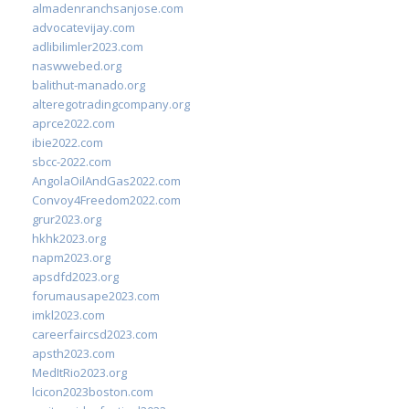
almadenranchsanjose.com
advocatevijay.com
adlibilimler2023.com
naswwebed.org
balithut-manado.org
alteregotradingcompany.org
aprce2022.com
ibie2022.com
sbcc-2022.com
AngolaOilAndGas2022.com
Convoy4Freedom2022.com
grur2023.org
hkhk2023.org
napm2023.org
apsdfd2023.org
forumausape2023.com
imkl2023.com
careerfaircsd2023.com
apsth2023.com
MedItRio2023.org
lcicon2023boston.com