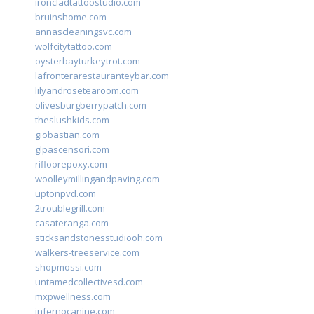
ironcladtattoostudio.com
bruinshome.com
annascleaningsvc.com
wolfcitytattoo.com
oysterbayturkeytrot.com
lafronterarestauranteybar.com
lilyandrosetearoom.com
olivesburgberrypatch.com
theslushkids.com
giobastian.com
glpascensori.com
rifloorepoxy.com
woolleymillingandpaving.com
uptonpvd.com
2troublegrill.com
casateranga.com
sticksandstonesstudiooh.com
walkers-treeservice.com
shopmossi.com
untamedcollectivesd.com
mxpwellness.com
infernocanine.com