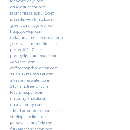
ideacoffeenyc.com
odieschillicothe.com
lacantinitagalesburg.com
pizzadeliverybristol.com
greenstarsmogcheck.com
happypawspl.com
callahansautoservicecenter.com
georgiascornermarket.com
perfectfit24-7.com
portugalprivatedriver.com
von-racer.com
coffeeshopcharleston.com
salon104mainstreet.com
alkaspringswater.com
318mainstreet8h.com
lovenailsspari.com
oakberry-kuwait.com
quartzliterary.com
friendsofbroderickpark.com
studiopiattellina.com
jannagrillspringfield.com
fujiyamacharleston.com