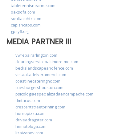
tabletennisnearme.com
oaksofa.com
soultacohtx.com
capishcaps.com
gpsyfl.org
MEDIA PARTNER III
vwrepairarlington.com
cleaningservicebaltimore-md.com
beckslandscapeandfence.com
vistaaltadelveramendi.com
coastlinecateringnc.com
cuesburgershouston.com
psicologiaespecializadaencampeche.com
dmtacos.com
crescentstreetprinting.com
hornopizza.com
driveadragster.com
hematologa.com
lizaivanov.com