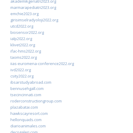
akademikgeriatri2023.org
marmarapediatri2023.org
emchie2023.org
girisimselradyoloji2022.org
utcd2022.org
biosensor2022.org
ialp2022.org
klivet2022.org
ifac-hms2022.org
taoms2022.org
iias-euromena-conference2022.org
ivd2022.org
csity2022.org
ibsarstudyabroad.com
bennusehgall.com
tsecincinnati.com
roderconstructiongroup.com
plazabatai.com
hawkscayresort.com
hellonquads.com
diarioanimales.com
decogaleri.com