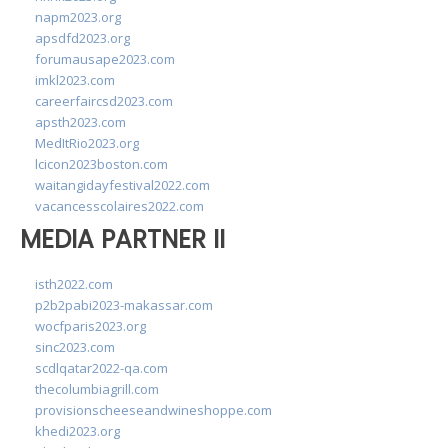
napm2023.org
apsdfd2023.org
forumausape2023.com
imkl2023.com
careerfaircsd2023.com
apsth2023.com
MedItRio2023.org
lcicon2023boston.com
waitangidayfestival2022.com
vacancesscolaires2022.com
MEDIA PARTNER II
isth2022.com
p2b2pabi2023-makassar.com
wocfparis2023.org
sinc2023.com
scdlqatar2022-qa.com
thecolumbiagrill.com
provisionscheeseandwineshoppe.com
khedi2023.org