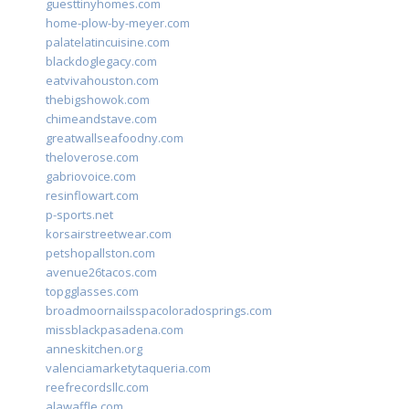
guesttinyhomes.com
home-plow-by-meyer.com
palatelatincuisine.com
blackdoglegacy.com
eatvivahouston.com
thebigshowok.com
chimeandstave.com
greatwallseafoodny.com
theloverose.com
gabriovoice.com
resinflowart.com
p-sports.net
korsairstreetwear.com
petshopallston.com
avenue26tacos.com
topgglasses.com
broadmoornailsspacoloradosprings.com
missblackpasadena.com
anneskitchen.org
valenciamarketytaqueria.com
reefrecordsllc.com
alawaffle.com