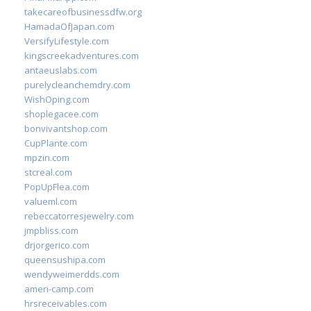
takecareofbusinessdfw.org
HamadaOfJapan.com
VersifyLifestyle.com
kingscreekadventures.com
antaeuslabs.com
purelycleanchemdry.com
WishOping.com
shoplegacee.com
bonvivantshop.com
CupPlante.com
mpzin.com
stcreal.com
PopUpFlea.com
valueml.com
rebeccatorresjewelry.com
jmpbliss.com
drjorgerico.com
queensushipa.com
wendyweimerdds.com
ameri-camp.com
hrsreceivables.com