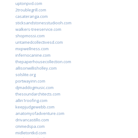
uptonpvd.com
2troublegrill.com
casateranga.com
sticksandstonesstudiooh.com
walkers-treeservice.com
shopmossi.com
untamedcollectivesd.com
mxpwellness.com
infernocanine.com
thepaperhousecollection.com
allisonwillisholley.com
solslite.org
portwayinn.com
djmaddogmusic.com
thesoundarchitects.com
allin1roofing.com
keepjudgewebb.com
anatomyofadventure.com
drivancastillo.com
cmmedspa.com
midletontkd.com