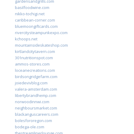
gardensandgrills.com
basilfoodwine.com
nikko-tochigi.net
caribbean-corner.com
bluemoongiftcards.com
rivercitysteampunkexpo.com
kchoops.net
mountainsideskateshop.com
kirtlandcitytavern.com
301nutritionspot.com
ammos-stores.com
loceanecreations.com
birdsongridgefarm.com
joiedevivblog.com
valera-amsterdam.com
libertybrandhemp.com
norwoodinnwi.com
neighboursmarket.com
blackanguscareers.com
bolesfororegon.com
bodega-ole.com
thestreamlinerlounge.com