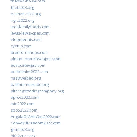
theblvd-boise.com
fpet2023.org
e-smart2022.org
ngrc2022.org
leesfamilyfoods.com
lewis-lewis-cpas.com
eleontennis.com
cyetus.com
bradfordshops.com
almadenranchsanjose.com
advocatevijay.com
adlibilimler2023.com
naswwebed.org
balithut-manado.org
alteregotradingcompany.org
aprce2022.com
ibie2022.com
sbcc-2022.com
AngolaOilAndGas2022.com
Convoy4Freedom2022.com
grur2023.org
hkhk2023.org