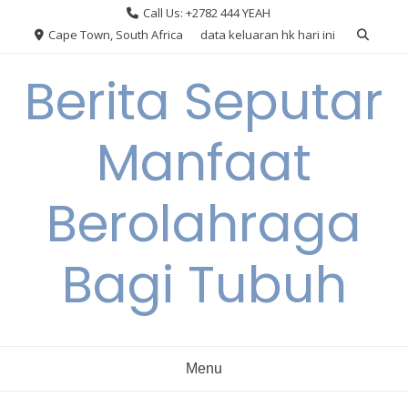
Skip
Call Us: +2782 444 YEAH
to
Cape Town, South Africa
data keluaran hk hari ini
content
Berita Seputar
Manfaat
Berolahraga
Bagi Tubuh
Menu