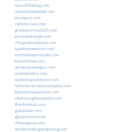
aryouthfishing.com
united-basketball.com
tios-tacos.com
cafecito-satx.com
graduacionviu2023.com
pecanjackstogo.com
zengardendayspa.com
sparklejewelryinc.com
ironcladtattoostudio.com
bruinshome.com
annascleaningsvc.com
wolfcitytattoo.com
oysterbayturkeytrot.com
lafronterarestauranteybar.com
lilyandrosetearoom.com
olivesburgberrypatch.com
theslushkids.com
giobastian.com
glpascensori.com
rifloorepoxy.com
woolleymillingandpaving.com