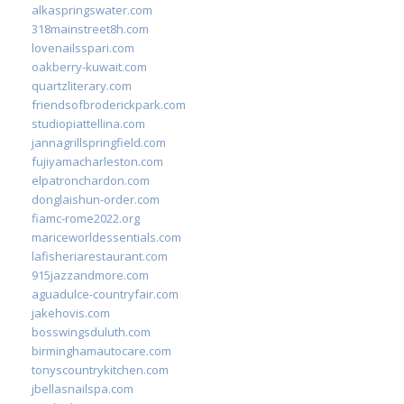
alkaspringswater.com
318mainstreet8h.com
lovenailsspari.com
oakberry-kuwait.com
quartzliterary.com
friendsofbroderickpark.com
studiopiattellina.com
jannagrillspringfield.com
fujiyamacharleston.com
elpatronchardon.com
donglaishun-order.com
fiamc-rome2022.org
mariceworldessentials.com
lafisheriarestaurant.com
915jazzandmore.com
aguadulce-countryfair.com
jakehovis.com
bosswingsduluth.com
birminghamautocare.com
tonyscountrykitchen.com
jbellasnailspa.com