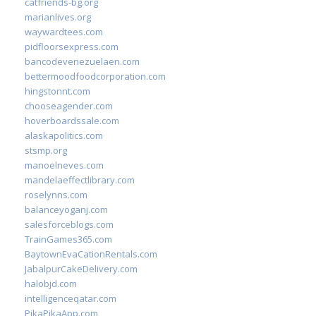
catfriends-bg.org
marianlives.org
waywardtees.com
pidfloorsexpress.com
bancodevenezuelaen.com
bettermoodfoodcorporation.com
hingstonnt.com
chooseagender.com
hoverboardssale.com
alaskapolitics.com
stsmp.org
manoelneves.com
mandelaeffectlibrary.com
roselynns.com
balanceyoganj.com
salesforceblogs.com
TrainGames365.com
BaytownEvaCationRentals.com
JabalpurCakeDelivery.com
halobjd.com
intelligenceqatar.com
PikaPikaApp.com