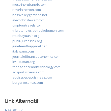
mestrinorubanofc.com
novelatherton.com
nassvalleygardens.net
electjohnstewart.com
omptourtravels.com
tribratanews-polreskebumen.com
rsudbayuasih.org
publikjurnalistik.org
juneteenthapparel.net
italywarm.com
journaloffinanceeconomics.com
kvk-kumari.org
foodscienceandtechnology.com
scisportsscience.com
addisababacuisineaz.com
burgerimcamas.com
Link Alternatif
Result HK