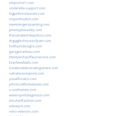
empconst1.com
cinderella-support.com
bigpinkrestaurant.com
inspirehuahin.com
memmingerspainting.com
jeremypbeasley.com
thesandwichdepotcos.com
drgiggleshouseofpain.com
hotflashdesigns.com
garagenadeau.com
lifestylechauffeurservice.com
EverNewNails.com
insideoutdecoratingcentre.com
salvatoresinpoint.com
jovialfloralco.com
johnlscotthometeam.com
u-seehomes.com
watersportslagonissi.com
mischieffashion.com
eduwyre.com
retro-interiors.com