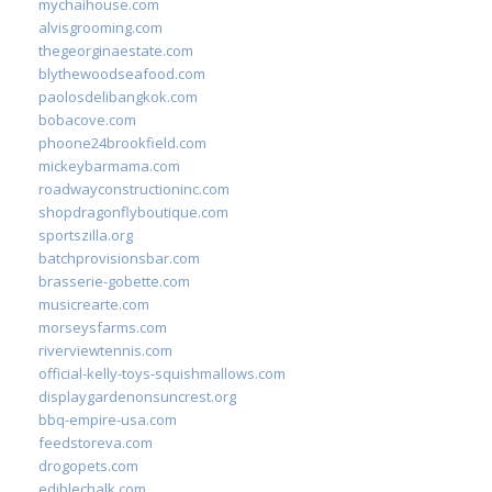
mychaihouse.com
alvisgrooming.com
thegeorginaestate.com
blythewoodseafood.com
paolosdelibangkok.com
bobacove.com
phoone24brookfield.com
mickeybarmama.com
roadwayconstructioninc.com
shopdragonflyboutique.com
sportszilla.org
batchprovisionsbar.com
brasserie-gobette.com
musicrearte.com
morseysfarms.com
riverviewtennis.com
official-kelly-toys-squishmallows.com
displaygardenonsuncrest.org
bbq-empire-usa.com
feedstoreva.com
drogopets.com
ediblechalk.com