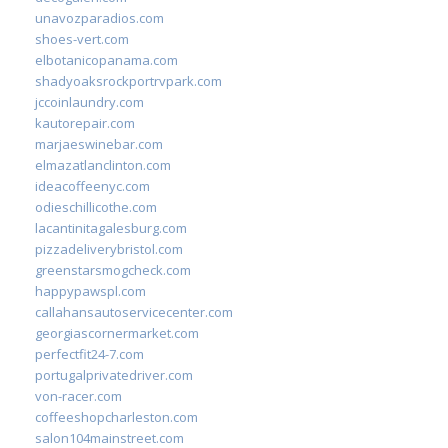
unavozparadios.com
shoes-vert.com
elbotanicopanama.com
shadyoaksrockportrvpark.com
jccoinlaundry.com
kautorepair.com
marjaeswinebar.com
elmazatlanclinton.com
ideacoffeenyc.com
odieschillicothe.com
lacantinitagalesburg.com
pizzadeliverybristol.com
greenstarsmogcheck.com
happypawspl.com
callahansautoservicecenter.com
georgiascornermarket.com
perfectfit24-7.com
portugalprivatedriver.com
von-racer.com
coffeeshopcharleston.com
salon104mainstreet.com