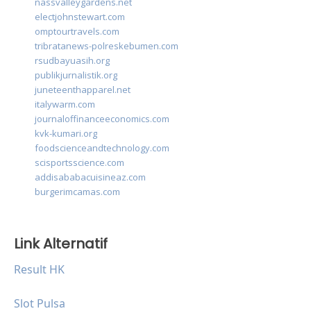
nassvalleygardens.net
electjohnstewart.com
omptourtravels.com
tribratanews-polreskebumen.com
rsudbayuasih.org
publikjurnalistik.org
juneteenthapparel.net
italywarm.com
journaloffinanceeconomics.com
kvk-kumari.org
foodscienceandtechnology.com
scisportsscience.com
addisababacuisineaz.com
burgerimcamas.com
Link Alternatif
Result HK
Slot Pulsa