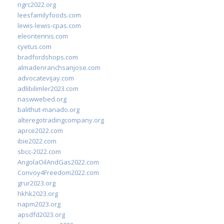
ngrc2022.org
leesfamilyfoods.com
lewis-lewis-cpas.com
eleontennis.com
cyetus.com
bradfordshops.com
almadenranchsanjose.com
advocatevijay.com
adlibilimler2023.com
naswwebed.org
balithut-manado.org
alteregotradingcompany.org
aprce2022.com
ibie2022.com
sbcc-2022.com
AngolaOilAndGas2022.com
Convoy4Freedom2022.com
grur2023.org
hkhk2023.org
napm2023.org
apsdfd2023.org