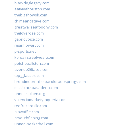
blackdoglegacy.com
eatvivahouston.com
thebigshowok.com
chimeandstave.com
greatwallseafoodny.com
theloverose.com
gabriovoice.com
resinflowart.com
p-sports.net
korsairstreetwear.com
petshopallston.com
avenue26tacos.com
topgglasses.com
broadmoornailsspacoloradosprings.com
missblackpasadena.com
anneskitchen.org
valenciamarketytaqueria.com
reefrecordsllc.com
alawaffle.com
aryouthfishing.com
united-basketball.com