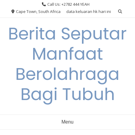
Skip
Call Us: +2782 444 YEAH
to
Cape Town, South Africa
data keluaran hk hari ini
content
Berita Seputar
Manfaat
Berolahraga
Bagi Tubuh
Menu