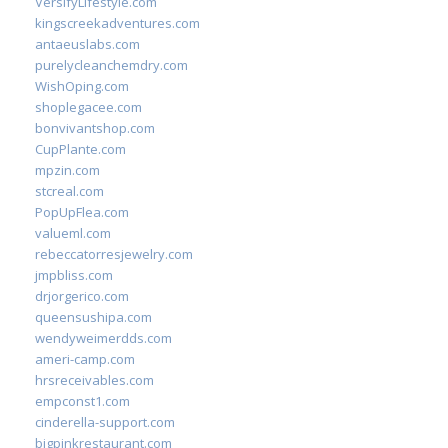
VersifyLifestyle.com
kingscreekadventures.com
antaeuslabs.com
purelycleanchemdry.com
WishOping.com
shoplegacee.com
bonvivantshop.com
CupPlante.com
mpzin.com
stcreal.com
PopUpFlea.com
valueml.com
rebeccatorresjewelry.com
jmpbliss.com
drjorgerico.com
queensushipa.com
wendyweimerdds.com
ameri-camp.com
hrsreceivables.com
empconst1.com
cinderella-support.com
bigpinkrestaurant.com