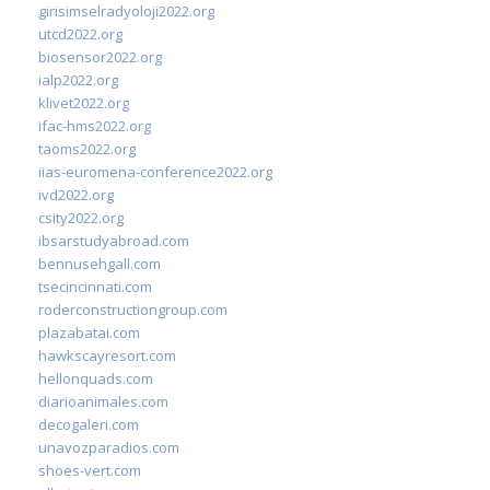
girisimselradyoloji2022.org
utcd2022.org
biosensor2022.org
ialp2022.org
klivet2022.org
ifac-hms2022.org
taoms2022.org
iias-euromena-conference2022.org
ivd2022.org
csity2022.org
ibsarstudyabroad.com
bennusehgall.com
tsecincinnati.com
roderconstructiongroup.com
plazabatai.com
hawkscayresort.com
hellonquads.com
diarioanimales.com
decogaleri.com
unavozparadios.com
shoes-vert.com