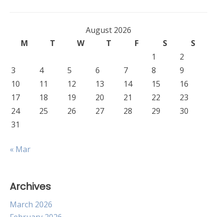
August 2026
M
T
W
T
F
S
S
1
2
3
4
5
6
7
8
9
10
11
12
13
14
15
16
17
18
19
20
21
22
23
24
25
26
27
28
29
30
31
« Mar
Archives
March 2026