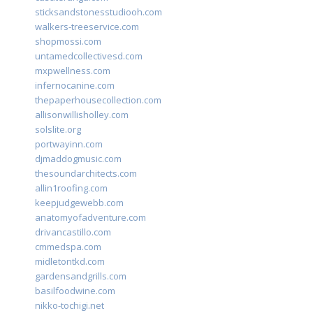
sticksandstonesstudiooh.com
walkers-treeservice.com
shopmossi.com
untamedcollectivesd.com
mxpwellness.com
infernocanine.com
thepaperhousecollection.com
allisonwillisholley.com
solslite.org
portwayinn.com
djmaddogmusic.com
thesoundarchitects.com
allin1roofing.com
keepjudgewebb.com
anatomyofadventure.com
drivancastillo.com
cmmedspa.com
midletontkd.com
gardensandgrills.com
basilfoodwine.com
nikko-tochigi.net