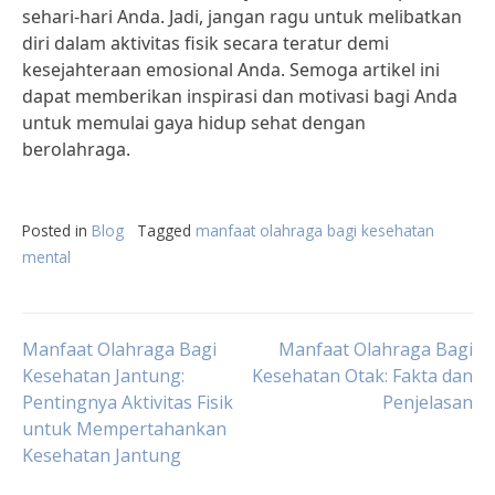
sehari-hari Anda. Jadi, jangan ragu untuk melibatkan
diri dalam aktivitas fisik secara teratur demi
kesejahteraan emosional Anda. Semoga artikel ini
dapat memberikan inspirasi dan motivasi bagi Anda
untuk memulai gaya hidup sehat dengan
berolahraga.
Posted in
Blog
Tagged
manfaat olahraga bagi kesehatan
mental
Post
Manfaat Olahraga Bagi
Manfaat Olahraga Bagi
Kesehatan Jantung:
Kesehatan Otak: Fakta dan
Pentingnya Aktivitas Fisik
Penjelasan
navigation
untuk Mempertahankan
Kesehatan Jantung