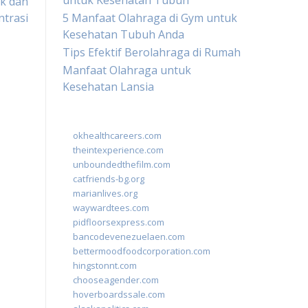
untuk Kesehatan Tubuh
ak dan
trasi
5 Manfaat Olahraga di Gym untuk
Kesehatan Tubuh Anda
Tips Efektif Berolahraga di Rumah
Manfaat Olahraga untuk
Kesehatan Lansia
okhealthcareers.com
theintexperience.com
unboundedthefilm.com
catfriends-bg.org
marianlives.org
waywardtees.com
pidfloorsexpress.com
bancodevenezuelaen.com
bettermoodfoodcorporation.com
hingstonnt.com
chooseagender.com
hoverboardssale.com