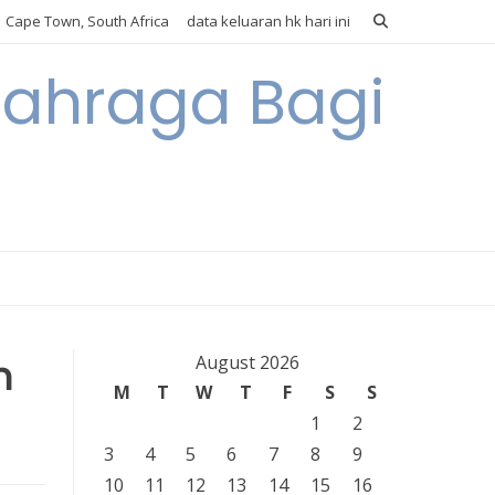
Cape Town, South Africa
data keluaran hk hari ini
lahraga Bagi
n
August 2026
M
T
W
T
F
S
S
1
2
3
4
5
6
7
8
9
10
11
12
13
14
15
16