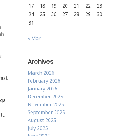
17
18
19
20
21
22
23
24
25
26
27
28
29
30
31
n
ah
« Mar
k
Archives
March 2026
asi,
February 2026
January 2026
December 2025
aga
November 2025
September 2025
ntu
August 2025
July 2025