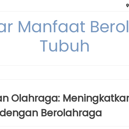
tar Manfaat Bero
Tubuh
an Olahraga: Meningkatka
 dengan Berolahraga