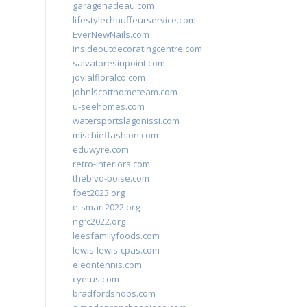
garagenadeau.com
lifestylechauffeurservice.com
EverNewNails.com
insideoutdecoratingcentre.com
salvatoresinpoint.com
jovialfloralco.com
johnlscotthometeam.com
u-seehomes.com
watersportslagonissi.com
mischieffashion.com
eduwyre.com
retro-interiors.com
theblvd-boise.com
fpet2023.org
e-smart2022.org
ngrc2022.org
leesfamilyfoods.com
lewis-lewis-cpas.com
eleontennis.com
cyetus.com
bradfordshops.com