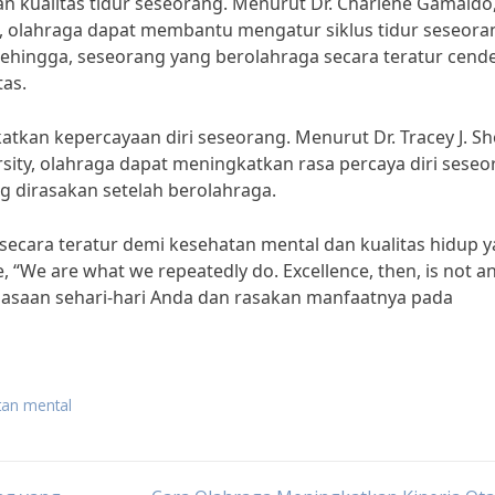
an kualitas tidur seseorang. Menurut Dr. Charlene Gamaldo
ne, olahraga dapat membantu mengatur siklus tidur seseora
Sehingga, seseorang yang berolahraga secara teratur cend
tas.
atkan kepercayaan diri seseorang. Menurut Dr. Tracey J. Sh
rsity, olahraga dapat meningkatkan rasa percaya diri sese
ng dirasakan setelah berolahraga.
a secara teratur demi kesehatan mental dan kualitas hidup 
e, “We are what we repeatedly do. Excellence, then, is not an
ebiasaan sehari-hari Anda dan rasakan manfaatnya pada
tan mental