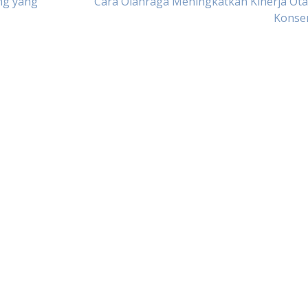
ng yang
Cara Olahraga Meningkatkan Kinerja Ot
Konsen