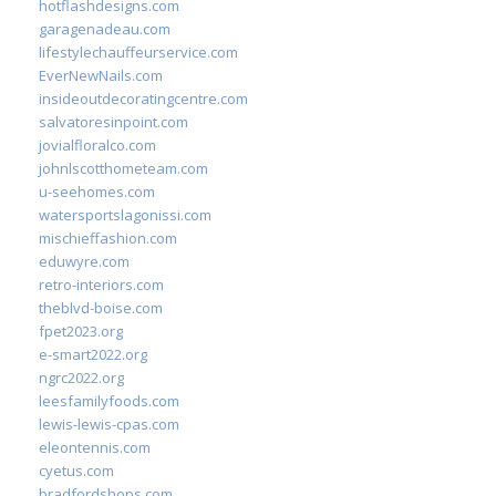
hotflashdesigns.com
garagenadeau.com
lifestylechauffeurservice.com
EverNewNails.com
insideoutdecoratingcentre.com
salvatoresinpoint.com
jovialfloralco.com
johnlscotthometeam.com
u-seehomes.com
watersportslagonissi.com
mischieffashion.com
eduwyre.com
retro-interiors.com
theblvd-boise.com
fpet2023.org
e-smart2022.org
ngrc2022.org
leesfamilyfoods.com
lewis-lewis-cpas.com
eleontennis.com
cyetus.com
bradfordshops.com