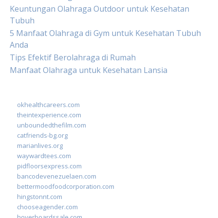
Keuntungan Olahraga Outdoor untuk Kesehatan
Tubuh
5 Manfaat Olahraga di Gym untuk Kesehatan Tubuh
Anda
Tips Efektif Berolahraga di Rumah
Manfaat Olahraga untuk Kesehatan Lansia
okhealthcareers.com
theintexperience.com
unboundedthefilm.com
catfriends-bg.org
marianlives.org
waywardtees.com
pidfloorsexpress.com
bancodevenezuelaen.com
bettermoodfoodcorporation.com
hingstonnt.com
chooseagender.com
hoverboardssale.com