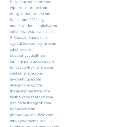
fujiyamacharleston.com
elpatronchardon.com
donglaishun-order.com
fiamc-rome2022.org
mariceworldessentials.com
lafisheriarestaurant.com
915jazzandmore.com
aguadulce-countryfair.com
jakehovis.com
bosswingsduluth.com
birminghamautocare.com
tonyscountrykitchen.com
jbellasnailspa.com
mychaihouse.com
alvisgrooming.com
thegeorginaestate.com
blythewoodseafood.com
paolosdelibangkok.com
bobacove.com
phoone24brookfield.com
mickeybarmama.com
roadwayconstructioninc.com