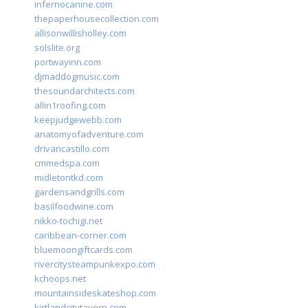
infernocanine.com
thepaperhousecollection.com
allisonwillisholley.com
solslite.org
portwayinn.com
djmaddogmusic.com
thesoundarchitects.com
allin1roofing.com
keepjudgewebb.com
anatomyofadventure.com
drivancastillo.com
cmmedspa.com
midletontkd.com
gardensandgrills.com
basilfoodwine.com
nikko-tochigi.net
caribbean-corner.com
bluemoongiftcards.com
rivercitysteampunkexpo.com
kchoops.net
mountainsideskateshop.com
kirtlandcitytavern.com