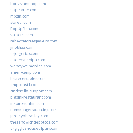
bonvivantshop.com
CupPlante.com
mpzin.com
stcreal.com
PopUpFlea.com
valueml.com
rebeccatorresjewelry.com
jmpbliss.com
drjorgerico.com
queensushipa.com
wendyweimerdds.com
ameri-camp.com
hrsreceivables.com
empconst1.com
cinderella-support.com
bigpinkrestaurant.com
inspirehuahin.com
memmingerspainting.com
jeremypbeasley.com
thesandwichdepotcos.com
drgiggleshouseofpain.com