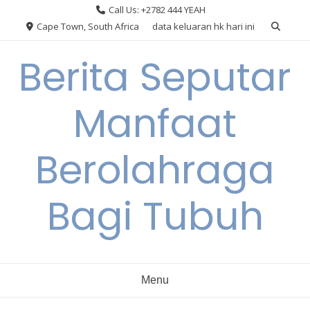
Skip
Call Us: +2782 444 YEAH
to
Cape Town, South Africa
data keluaran hk hari ini
content
Berita Seputar
Manfaat
Berolahraga
Bagi Tubuh
Menu