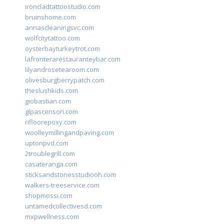
ironcladtattoostudio.com
bruinshome.com
annascleaningsvc.com
wolfcitytattoo.com
oysterbayturkeytrot.com
lafronterarestauranteybar.com
lilyandrosetearoom.com
olivesburgberrypatch.com
theslushkids.com
giobastian.com
glpascensori.com
rifloorepoxy.com
woolleymillingandpaving.com
uptonpvd.com
2troublegrill.com
casateranga.com
sticksandstonesstudiooh.com
walkers-treeservice.com
shopmossi.com
untamedcollectivesd.com
mxpwellness.com