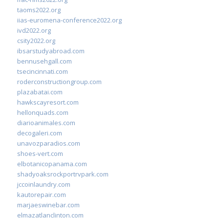
taoms2022.org
iias-euromena-conference2022.org
ivd2022.org
csity2022.org
ibsarstudyabroad.com
bennusehgall.com
tsecincinnati.com
roderconstructiongroup.com
plazabatai.com
hawkscayresort.com
hellonquads.com
diarioanimales.com
decogaleri.com
unavozparadios.com
shoes-vert.com
elbotanicopanama.com
shadyoaksrockportrvpark.com
jccoinlaundry.com
kautorepair.com
marjaeswinebar.com
elmazatlanclinton.com