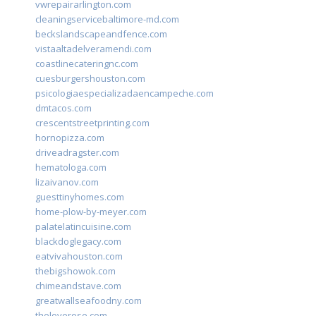
vwrepairarlington.com
cleaningservicebaltimore-md.com
beckslandscapeandfence.com
vistaaltadelveramendi.com
coastlinecateringnc.com
cuesburgershouston.com
psicologiaespecializadaencampeche.com
dmtacos.com
crescentstreetprinting.com
hornopizza.com
driveadragster.com
hematologa.com
lizaivanov.com
guesttinyhomes.com
home-plow-by-meyer.com
palatelatincuisine.com
blackdoglegacy.com
eatvivahouston.com
thebigshowok.com
chimeandstave.com
greatwallseafoodny.com
theloverose.com