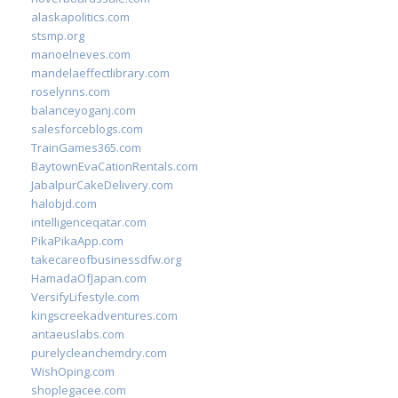
alaskapolitics.com
stsmp.org
manoelneves.com
mandelaeffectlibrary.com
roselynns.com
balanceyoganj.com
salesforceblogs.com
TrainGames365.com
BaytownEvaCationRentals.com
JabalpurCakeDelivery.com
halobjd.com
intelligenceqatar.com
PikaPikaApp.com
takecareofbusinessdfw.org
HamadaOfJapan.com
VersifyLifestyle.com
kingscreekadventures.com
antaeuslabs.com
purelycleanchemdry.com
WishOping.com
shoplegacee.com