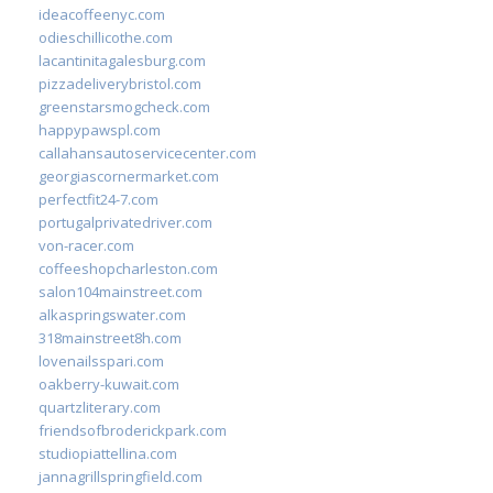
ideacoffeenyc.com
odieschillicothe.com
lacantinitagalesburg.com
pizzadeliverybristol.com
greenstarsmogcheck.com
happypawspl.com
callahansautoservicecenter.com
georgiascornermarket.com
perfectfit24-7.com
portugalprivatedriver.com
von-racer.com
coffeeshopcharleston.com
salon104mainstreet.com
alkaspringswater.com
318mainstreet8h.com
lovenailsspari.com
oakberry-kuwait.com
quartzliterary.com
friendsofbroderickpark.com
studiopiattellina.com
jannagrillspringfield.com