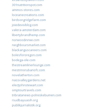
301nutritionspot.com
ammos-stores.com
loceanecreations.com
birdsongridgefarm.com
joiedevivblog.com
valera-amsterdam.com
libertybrandhemp.com
norwoodinnwi.com
neighboursmarket.com
blackanguscareers.com
bolesfororegon.com
bodega-ole.com
thestreamlinerlounge.com
mestrinorubanofc.com
novelatherton.com
nassvalleygardens.net
electjohnstewart.com
omptourtravels.com
tribratanews-polreskebumen.com
rsudbayuasih.org
publikjurnalistik.org