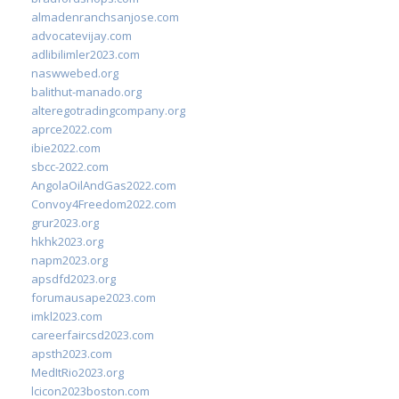
almadenranchsanjose.com
advocatevijay.com
adlibilimler2023.com
naswwebed.org
balithut-manado.org
alteregotradingcompany.org
aprce2022.com
ibie2022.com
sbcc-2022.com
AngolaOilAndGas2022.com
Convoy4Freedom2022.com
grur2023.org
hkhk2023.org
napm2023.org
apsdfd2023.org
forumausape2023.com
imkl2023.com
careerfaircsd2023.com
apsth2023.com
MedItRio2023.org
lcicon2023boston.com