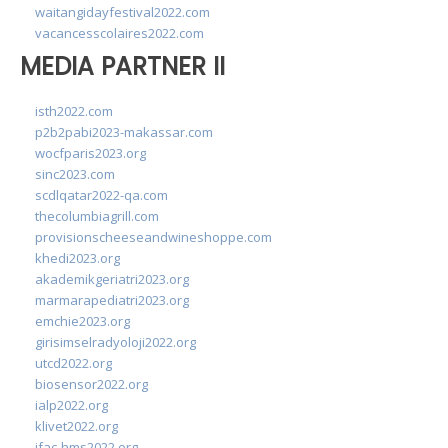
waitangidayfestival2022.com
vacancesscolaires2022.com
MEDIA PARTNER II
isth2022.com
p2b2pabi2023-makassar.com
wocfparis2023.org
sinc2023.com
scdlqatar2022-qa.com
thecolumbiagrill.com
provisionscheeseandwineshoppe.com
khedi2023.org
akademikgeriatri2023.org
marmarapediatri2023.org
emchie2023.org
girisimselradyoloji2022.org
utcd2022.org
biosensor2022.org
ialp2022.org
klivet2022.org
ifac-hms2022.org