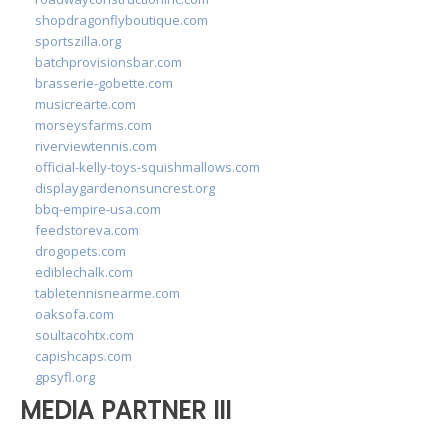
shopdragonflyboutique.com
sportszilla.org
batchprovisionsbar.com
brasserie-gobette.com
musicrearte.com
morseysfarms.com
riverviewtennis.com
official-kelly-toys-squishmallows.com
displaygardenonsuncrest.org
bbq-empire-usa.com
feedstoreva.com
drogopets.com
ediblechalk.com
tabletennisnearme.com
oaksofa.com
soultacohtx.com
capishcaps.com
gpsyfl.org
MEDIA PARTNER III