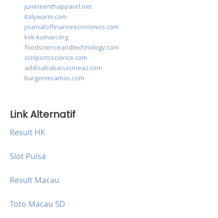
juneteenthapparel.net
italywarm.com
journaloffinanceeconomics.com
kvk-kumari.org
foodscienceandtechnology.com
scisportsscience.com
addisababacuisineaz.com
burgerimcamas.com
Link Alternatif
Result HK
Slot Pulsa
Result Macau
Toto Macau 5D