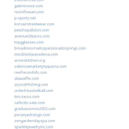
gabriovoice.com
resinflowart.com
p-sports.net
korsairstreetwear.com
petshopallston.com
avenue26tacos.com
topgglasses.com
broadmoornailsspacoloradosprings.com
missblackpasadena.com
anneskitchen.org
valenciamarketytaqueria.com
reefrecordsllc.com
alawaffle.com
aryouthfishing.com
united-basketball.com
tios-tacos.com
cafecito-satx.com
graduacionviu2023.com
pecanjackstogo.com
zengardendayspa.com
sparklejewelryinc.com