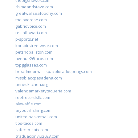
thebigshowok.com
chimeandstave.com
greatwallseafoodny.com
theloverose.com
gabriovoice.com
resinflowart.com
p-sports.net
korsairstreetwear.com
petshopallston.com
avenue26tacos.com
topgglasses.com
broadmoornailsspacoloradosprings.com
missblackpasadena.com
anneskitchen.org
valenciamarketytaqueria.com
reefrecordsllc.com
alawaffle.com
aryouthfishing.com
united-basketball.com
tios-tacos.com
cafecito-satx.com
graduacionviu2023.com