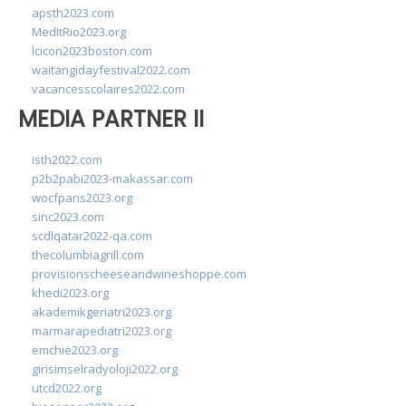
apsth2023.com
MedItRio2023.org
lcicon2023boston.com
waitangidayfestival2022.com
vacancesscolaires2022.com
MEDIA PARTNER II
isth2022.com
p2b2pabi2023-makassar.com
wocfparis2023.org
sinc2023.com
scdlqatar2022-qa.com
thecolumbiagrill.com
provisionscheeseandwineshoppe.com
khedi2023.org
akademikgeriatri2023.org
marmarapediatri2023.org
emchie2023.org
girisimselradyoloji2022.org
utcd2022.org