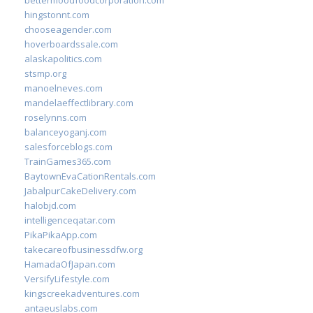
bettermoodfoodcorporation.com
hingstonnt.com
chooseagender.com
hoverboardssale.com
alaskapolitics.com
stsmp.org
manoelneves.com
mandelaeffectlibrary.com
roselynns.com
balanceyoganj.com
salesforceblogs.com
TrainGames365.com
BaytownEvaCationRentals.com
JabalpurCakeDelivery.com
halobjd.com
intelligenceqatar.com
PikaPikaApp.com
takecareofbusinessdfw.org
HamadaOfJapan.com
VersifyLifestyle.com
kingscreekadventures.com
antaeuslabs.com