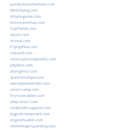
purelycleanchemdry.com
WishOping.com
shoplegacee.com
bonvivantshop.com
CupPlante.com
mpzin.com
stcreal.com
PopUpFlea.com
valueml.com
rebeccatorresjewelry.com
jmpbliss.com
drjorgerico.com
queensushipa.com
wendyweimerdds.com
ameri-camp.com
hrsreceivables.com
empconst1.com
cinderella-support.com
bigpinkrestaurant.com
inspirehuahin.com
memmingerspainting.com