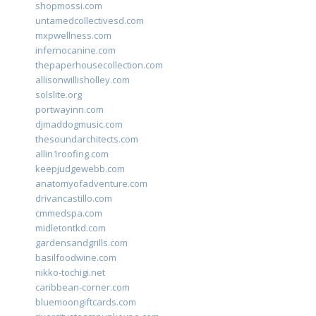
shopmossi.com
untamedcollectivesd.com
mxpwellness.com
infernocanine.com
thepaperhousecollection.com
allisonwillisholley.com
solslite.org
portwayinn.com
djmaddogmusic.com
thesoundarchitects.com
allin1roofing.com
keepjudgewebb.com
anatomyofadventure.com
drivancastillo.com
cmmedspa.com
midletontkd.com
gardensandgrills.com
basilfoodwine.com
nikko-tochigi.net
caribbean-corner.com
bluemoongiftcards.com