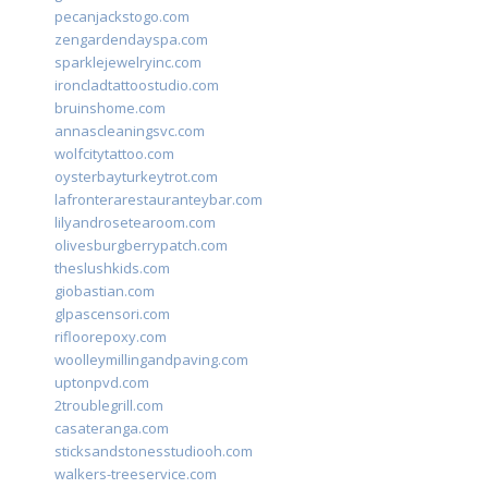
pecanjackstogo.com
zengardendayspa.com
sparklejewelryinc.com
ironcladtattoostudio.com
bruinshome.com
annascleaningsvc.com
wolfcitytattoo.com
oysterbayturkeytrot.com
lafronterarestauranteybar.com
lilyandrosetearoom.com
olivesburgberrypatch.com
theslushkids.com
giobastian.com
glpascensori.com
rifloorepoxy.com
woolleymillingandpaving.com
uptonpvd.com
2troublegrill.com
casateranga.com
sticksandstonesstudiooh.com
walkers-treeservice.com