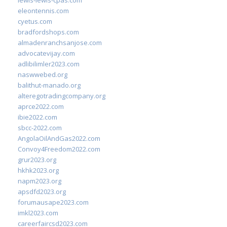
lewis-lewis-cpas.com
eleontennis.com
cyetus.com
bradfordshops.com
almadenranchsanjose.com
advocatevijay.com
adlibilimler2023.com
naswwebed.org
balithut-manado.org
alteregotradingcompany.org
aprce2022.com
ibie2022.com
sbcc-2022.com
AngolaOilAndGas2022.com
Convoy4Freedom2022.com
grur2023.org
hkhk2023.org
napm2023.org
apsdfd2023.org
forumausape2023.com
imkl2023.com
careerfaircsd2023.com