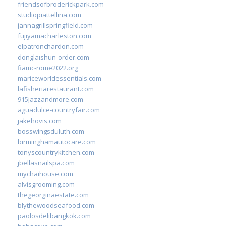
friendsofbroderickpark.com
studiopiattellina.com
jannagrillspringfield.com
fujiyamacharleston.com
elpatronchardon.com
donglaishun-order.com
fiamc-rome2022.org
mariceworldessentials.com
lafisheriarestaurant.com
915jazzandmore.com
aguadulce-countryfair.com
jakehovis.com
bosswingsduluth.com
birminghamautocare.com
tonyscountrykitchen.com
jbellasnailspa.com
mychaihouse.com
alvisgrooming.com
thegeorginaestate.com
blythewoodseafood.com
paolosdelibangkok.com