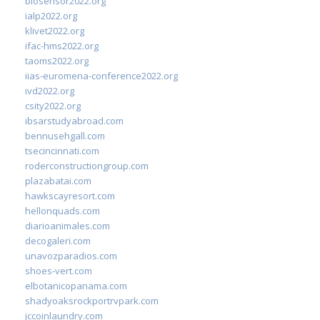
biosensor2022.org
ialp2022.org
klivet2022.org
ifac-hms2022.org
taoms2022.org
iias-euromena-conference2022.org
ivd2022.org
csity2022.org
ibsarstudyabroad.com
bennusehgall.com
tsecincinnati.com
roderconstructiongroup.com
plazabatai.com
hawkscayresort.com
hellonquads.com
diarioanimales.com
decogaleri.com
unavozparadios.com
shoes-vert.com
elbotanicopanama.com
shadyoaksrockportrvpark.com
jccoinlaundry.com