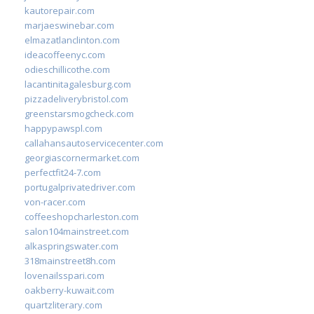
kautorepair.com
marjaeswinebar.com
elmazatlanclinton.com
ideacoffeenyc.com
odieschillicothe.com
lacantinitagalesburg.com
pizzadeliverybristol.com
greenstarsmogcheck.com
happypawspl.com
callahansautoservicecenter.com
georgiascornermarket.com
perfectfit24-7.com
portugalprivatedriver.com
von-racer.com
coffeeshopcharleston.com
salon104mainstreet.com
alkaspringswater.com
318mainstreet8h.com
lovenailsspari.com
oakberry-kuwait.com
quartzliterary.com