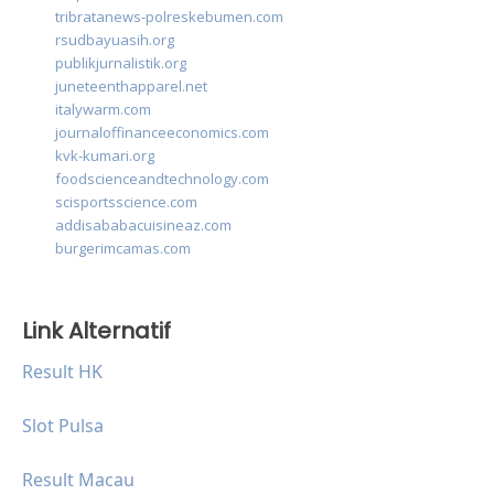
tribratanews-polreskebumen.com
rsudbayuasih.org
publikjurnalistik.org
juneteenthapparel.net
italywarm.com
journaloffinanceeconomics.com
kvk-kumari.org
foodscienceandtechnology.com
scisportsscience.com
addisababacuisineaz.com
burgerimcamas.com
Link Alternatif
Result HK
Slot Pulsa
Result Macau