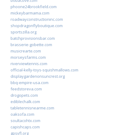
bobacove.com
phoone24brookfield.com
mickeybarmama.com
roadwayconstructioninc.com
shopdragonflyboutique.com
sportszilla.org
batchprovisionsbar.com
brasserie-gobette.com
musicrearte.com
morseysfarms.com
riverviewtennis.com
official-kelly-toys-squishmallows.com
displaygardenonsuncrest.org
bbq-empire-usa.com
feedstoreva.com
drogopets.com
ediblechalk.com
tabletennisnearme.com
oaksofa.com
soultacohtx.com
capishcaps.com
gpsyfl.org