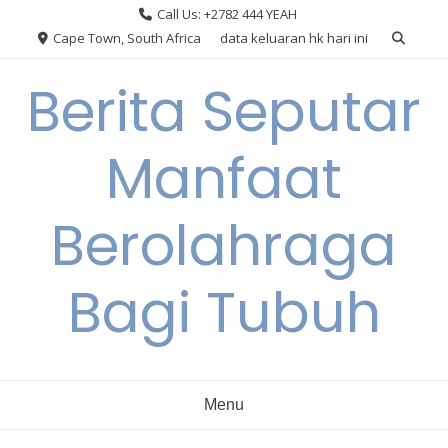
Skip
Call Us: +2782 444 YEAH
to
Cape Town, South Africa
data keluaran hk hari ini
content
Berita Seputar
Manfaat
Berolahraga
Bagi Tubuh
Menu