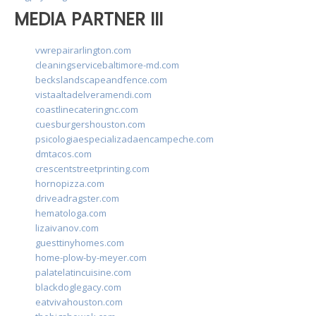
MEDIA PARTNER III
vwrepairarlington.com
cleaningservicebaltimore-md.com
beckslandscapeandfence.com
vistaaltadelveramendi.com
coastlinecateringnc.com
cuesburgershouston.com
psicologiaespecializadaencampeche.com
dmtacos.com
crescentstreetprinting.com
hornopizza.com
driveadragster.com
hematologa.com
lizaivanov.com
guesttinyhomes.com
home-plow-by-meyer.com
palatelatincuisine.com
blackdoglegacy.com
eatvivahouston.com