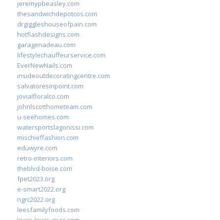
jeremypbeasley.com
thesandwichdepotcos.com
drgiggleshouseofpain.com
hotflashdesigns.com
garagenadeau.com
lifestylechauffeurservice.com
EverNewNails.com
insideoutdecoratingcentre.com
salvatoresinpoint.com
jovialfloralco.com
johnlscotthometeam.com
u-seehomes.com
watersportslagonissi.com
mischieffashion.com
eduwyre.com
retro-interiors.com
theblvd-boise.com
fpet2023.org
e-smart2022.org
ngrc2022.org
leesfamilyfoods.com