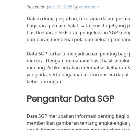
Posted on
June 26, 2025
by
adminame
Dalam dunia perjudian, terutama dalam permain
bagi para pemain. Salah satu jenis togel yang 
hasil keluaran SGP atau pengeluaran SGP men
gambaran mengenai pola dan peluang menang 
Data SGP terbaru menjadi acuan penting bagi
mereka. Dengan memahami hasil-hasil sebel
menang. Artikel ini akan membahas keluaran 
yang ada, serta bagaimana informasi ini dap
keberuntungan.
Pengantar Data SGP
Data SGP merupakan informasi penting bagi p
memberikan gambaran tentang angka-angka yan