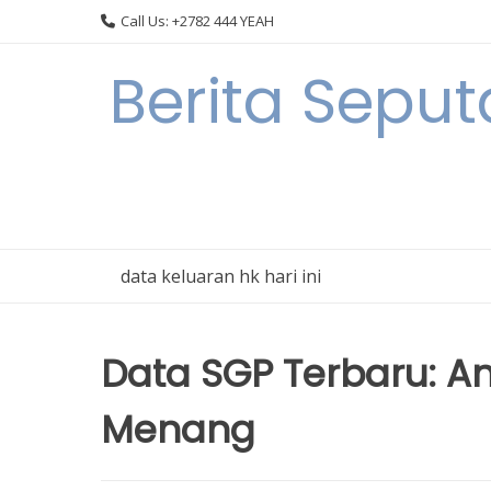
Skip
Call Us: +2782 444 YEAH
to
content
Berita Sepu
data keluaran hk hari ini
Data SGP Terbaru: An
Menang