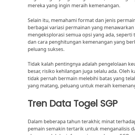
mereka yang ingin meraih kemenangan.
Selain itu, memahami format dan jenis permain
berbagai variasi permainan yang menawarkan
mengeksplorasi semua opsi yang ada, seperti t
dan cara penghitungan kemenangan yang berb
peluang sukses.
Tidak kalah pentingnya adalah pengelolaan k
besar, risiko kehilangan juga selalu ada. Ole
tidak pernah bermain melebihi batas yang tela
yang matang, peluang untuk meraih kemenanga
Tren Data Togel SGP
Dalam beberapa tahun terakhir, minat terhada
pemain semakin tertarik untuk menganalisis 