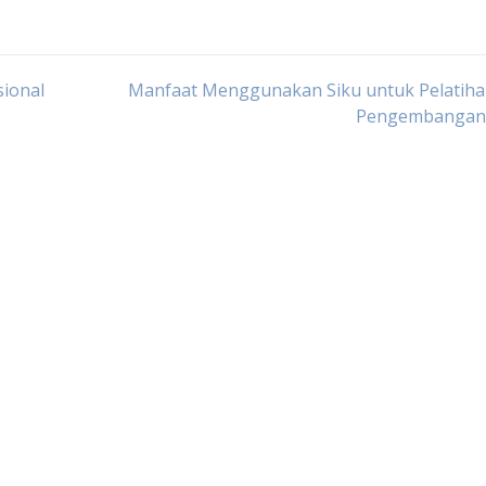
sional
Manfaat Menggunakan Siku untuk Pelatiha
Pengembangan 