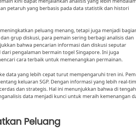
main kini dapat menjalankan analisis yang lebih mendala
gan petaruh yang berbasis pada data statistik dan histori
k meningkatkan peluang menang, tetapi juga menjadi bagian
an grup diskusi, para pemain sering berbagi analisis dan
jukkan bahwa pencarian informasi dan diskusi seputar
 dari pengalaman bermain togel Singapore. Ini juga
mencari cara terbaik untuk memenangkan permainan.
ke data yang lebih cepat turut mempengaruhi tren ini. Pem
entang keluaran SGP. Dengan informasi yang lebih real-tim
erdas dan strategis. Hal ini menunjukkan bahwa di tengah
ganalisis data menjadi kunci untuk meraih kemenangan d
atkan Peluang