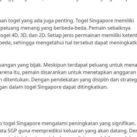
an togel yang ada juga penting. Togel Singapore memiliki
 peluang menang yang berbeda-beda. Pemain sebaiknya
ogel 4D, 3D, dan 2D. Setiap jenis permainan memiliki keten
eda, sehingga mengetahui hal tersebut dapat meningkat
euangan yang bijak. Meskipun terdapat peluang untuk men
h karena itu, pemain disarankan untuk menetapkan anggaran
h ditentukan. Dengan pendekatan yang disiplin dan strateg
n dalam togel Singapore dapat ditingkatkan.
p togel Singapore mengalami peningkatan yang signifikan.
data SGP guna memprediksi keluaran yang akan datang. D