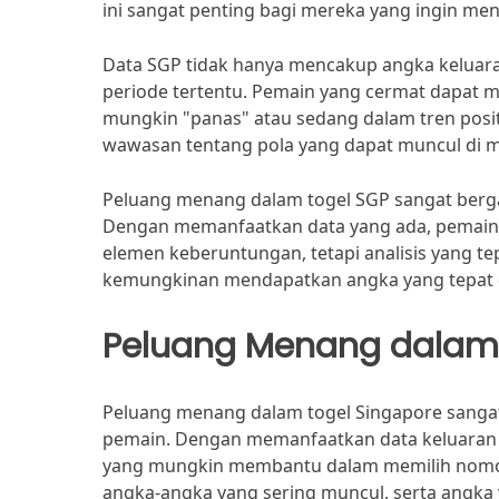
ini sangat penting bagi mereka yang ingin me
Data SGP tidak hanya mencakup angka keluaran,
periode tertentu. Pemain yang cermat dapat
mungkin "panas" atau sedang dalam tren posit
wawasan tentang pola yang dapat muncul di 
Peluang menang dalam togel SGP sangat berg
Dengan memanfaatkan data yang ada, pemain b
elemen keberuntungan, tetapi analisis yang 
kemungkinan mendapatkan angka yang tepat 
Peluang Menang dalam 
Peluang menang dalam togel Singapore sangat 
pemain. Dengan memanfaatkan data keluaran S
yang mungkin membantu dalam memilih nomor
angka-angka yang sering muncul, serta angka 