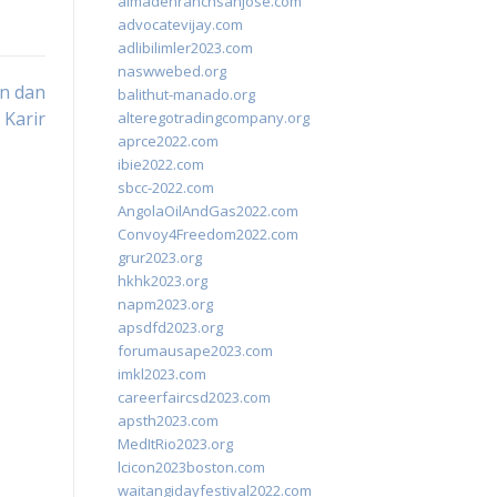
almadenranchsanjose.com
advocatevijay.com
adlibilimler2023.com
naswwebed.org
n dan
balithut-manado.org
Karir
alteregotradingcompany.org
aprce2022.com
ibie2022.com
sbcc-2022.com
AngolaOilAndGas2022.com
Convoy4Freedom2022.com
grur2023.org
hkhk2023.org
napm2023.org
apsdfd2023.org
forumausape2023.com
imkl2023.com
careerfaircsd2023.com
apsth2023.com
MedItRio2023.org
lcicon2023boston.com
waitangidayfestival2022.com