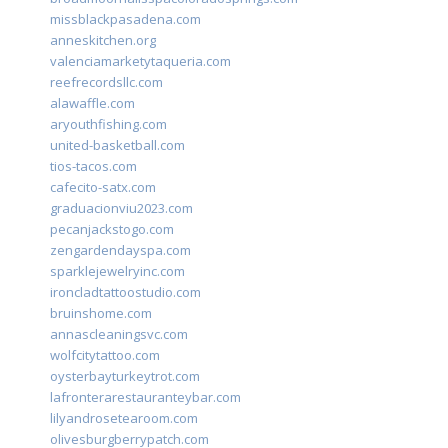
missblackpasadena.com
anneskitchen.org
valenciamarketytaqueria.com
reefrecordsllc.com
alawaffle.com
aryouthfishing.com
united-basketball.com
tios-tacos.com
cafecito-satx.com
graduacionviu2023.com
pecanjackstogo.com
zengardendayspa.com
sparklejewelryinc.com
ironcladtattoostudio.com
bruinshome.com
annascleaningsvc.com
wolfcitytattoo.com
oysterbayturkeytrot.com
lafronterarestauranteybar.com
lilyandrosetearoom.com
olivesburgberrypatch.com