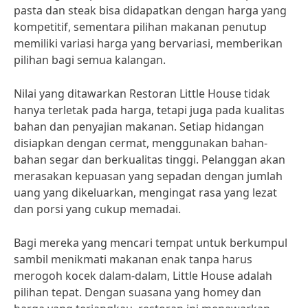
pasta dan steak bisa didapatkan dengan harga yang
kompetitif, sementara pilihan makanan penutup
memiliki variasi harga yang bervariasi, memberikan
pilihan bagi semua kalangan.
Nilai yang ditawarkan Restoran Little House tidak
hanya terletak pada harga, tetapi juga pada kualitas
bahan dan penyajian makanan. Setiap hidangan
disiapkan dengan cermat, menggunakan bahan-
bahan segar dan berkualitas tinggi. Pelanggan akan
merasakan kepuasan yang sepadan dengan jumlah
uang yang dikeluarkan, mengingat rasa yang lezat
dan porsi yang cukup memadai.
Bagi mereka yang mencari tempat untuk berkumpul
sambil menikmati makanan enak tanpa harus
merogoh kocek dalam-dalam, Little House adalah
pilihan tepat. Dengan suasana yang homey dan