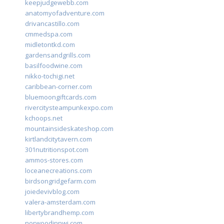
keepjudgewebb.com
anatomyofadventure.com
drivancastillo.com
cmmedspa.com
midletontkd.com
gardensandgrills.com
basilfoodwine.com
nikko-tochigi.net
caribbean-corner.com
bluemoongiftcards.com
rivercitysteampunkexpo.com
kchoops.net
mountainsideskateshop.com
kirtlandcitytavern.com
301nutritionspot.com
ammos-stores.com
loceanecreations.com
birdsongridgefarm.com
joiedevivblog.com
valera-amsterdam.com
libertybrandhemp.com
norwoodinnwi.com