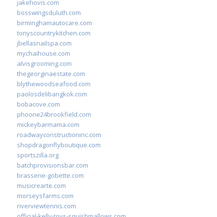
jakehovis.com
bosswingsduluth.com
birminghamautocare.com
tonyscountrykitchen.com
jbellasnailspa.com
mychaihouse.com
alvisgrooming.com
thegeorginaestate.com
blythewoodseafood.com
paolosdelibangkok.com
bobacove.com
phoone24brookfield.com
mickeybarmama.com
roadwayconstructioninc.com
shopdragonflyboutique.com
sportszilla.org
batchprovisionsbar.com
brasserie-gobette.com
musicrearte.com
morseysfarms.com
riverviewtennis.com
official-kelly-toys-squishmallows.com