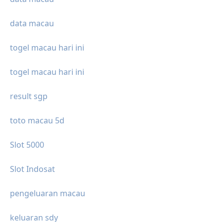
data macau
togel macau hari ini
togel macau hari ini
result sgp
toto macau 5d
Slot 5000
Slot Indosat
pengeluaran macau
keluaran sdy