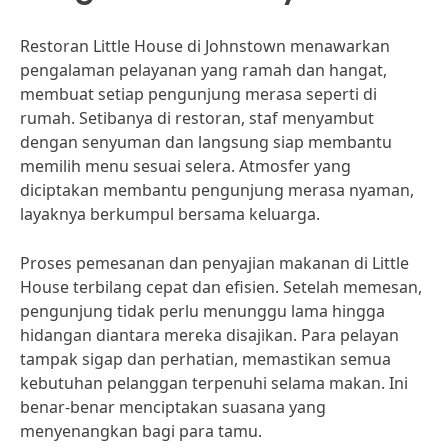
Restoran Little House di Johnstown menawarkan
pengalaman pelayanan yang ramah dan hangat,
membuat setiap pengunjung merasa seperti di
rumah. Setibanya di restoran, staf menyambut
dengan senyuman dan langsung siap membantu
memilih menu sesuai selera. Atmosfer yang
diciptakan membantu pengunjung merasa nyaman,
layaknya berkumpul bersama keluarga.
Proses pemesanan dan penyajian makanan di Little
House terbilang cepat dan efisien. Setelah memesan,
pengunjung tidak perlu menunggu lama hingga
hidangan diantara mereka disajikan. Para pelayan
tampak sigap dan perhatian, memastikan semua
kebutuhan pelanggan terpenuhi selama makan. Ini
benar-benar menciptakan suasana yang
menyenangkan bagi para tamu.