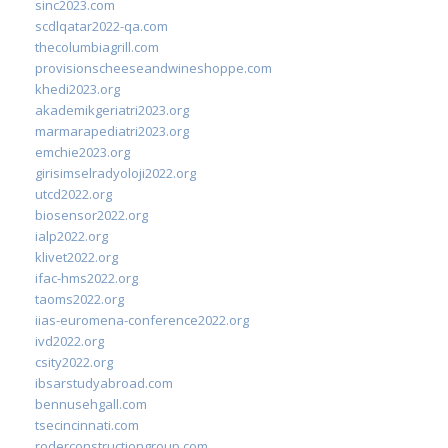
sinc2023.com
scdlqatar2022-qa.com
thecolumbiagrill.com
provisionscheeseandwineshoppe.com
khedi2023.org
akademikgeriatri2023.org
marmarapediatri2023.org
emchie2023.org
girisimselradyoloji2022.org
utcd2022.org
biosensor2022.org
ialp2022.org
klivet2022.org
ifac-hms2022.org
taoms2022.org
iias-euromena-conference2022.org
ivd2022.org
csity2022.org
ibsarstudyabroad.com
bennusehgall.com
tsecincinnati.com
roderconstructiongroup.com