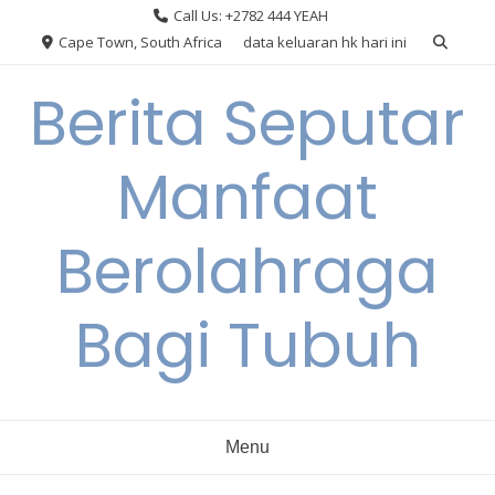
Skip
Call Us: +2782 444 YEAH
to
Cape Town, South Africa
data keluaran hk hari ini
content
Berita Seputar
Manfaat
Berolahraga
Bagi Tubuh
Menu