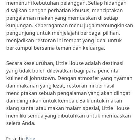
memenuhi kebutuhan pelanggan. Setiap hidangan
disajikan dengan perhatian khusus, menciptakan
pengalaman makan yang memuaskan di setiap
kunjungan. Keberagaman menu juga memungkinkan
pengunjung untuk menjelajahi berbagai pilihan,
menjadikan restoran ini tempat yang ideal untuk
berkumpul bersama teman dan keluarga.
Secara keseluruhan, Little House adalah destinasi
yang tidak boleh dilewatkan bagi para pencinta
kuliner di Johnstown. Dengan atmosfer yang nyaman
dan makanan yang lezat, restoran ini berhasil
menciptakan sebuah pengalaman yang akan diingat
dan diinginkan untuk kembali. Baik untuk makan
siang santai atau makan malam spesial, Little House
memiliki semua yang dibutuhkan untuk memuaskan
selera Anda.
Posted in
Blog