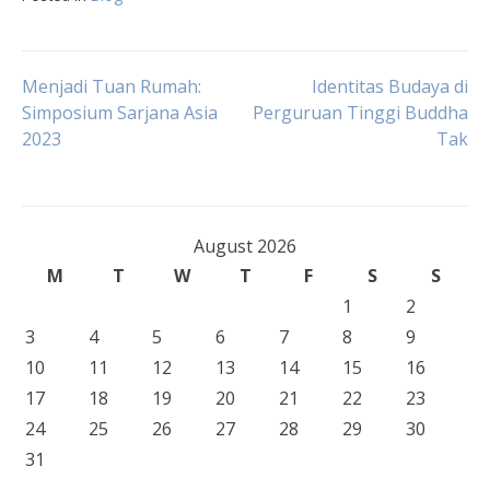
Post
Menjadi Tuan Rumah:
Identitas Budaya di
Simposium Sarjana Asia
Perguruan Tinggi Buddha
2023
Tak
navigation
August 2026
M
T
W
T
F
S
S
1
2
3
4
5
6
7
8
9
10
11
12
13
14
15
16
17
18
19
20
21
22
23
24
25
26
27
28
29
30
31