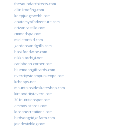
thesoundarchitects.com
allin1roofing.com
keepjudgewebb.com
anatomyofadventure.com
drivancastillo.com
cmmedspa.com
midletontkd.com
gardensandgrills.com
basilfoodwine.com
nikko-tochigi.net
caribbean-corner.com
bluemoongiftcards.com
rivercitysteampunkexpo.com
kchoops.net
mountainsideskateshop.com
kirtlandcitytavern.com
301nutritionspot.com
ammos-stores.com
loceanecreations.com
birdsongridgefarm.com
joiedevivblog.com