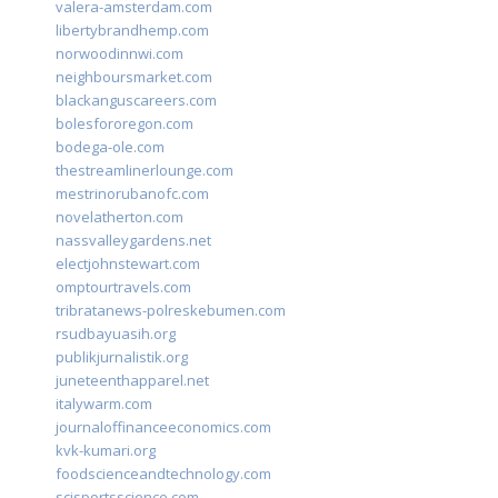
valera-amsterdam.com
libertybrandhemp.com
norwoodinnwi.com
neighboursmarket.com
blackanguscareers.com
bolesfororegon.com
bodega-ole.com
thestreamlinerlounge.com
mestrinorubanofc.com
novelatherton.com
nassvalleygardens.net
electjohnstewart.com
omptourtravels.com
tribratanews-polreskebumen.com
rsudbayuasih.org
publikjurnalistik.org
juneteenthapparel.net
italywarm.com
journaloffinanceeconomics.com
kvk-kumari.org
foodscienceandtechnology.com
scisportsscience.com