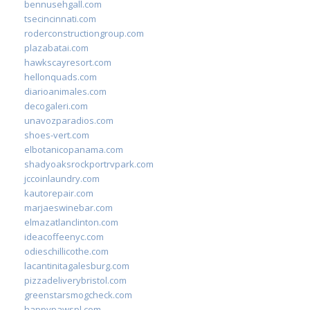
bennusehgall.com
tsecincinnati.com
roderconstructiongroup.com
plazabatai.com
hawkscayresort.com
hellonquads.com
diarioanimales.com
decogaleri.com
unavozparadios.com
shoes-vert.com
elbotanicopanama.com
shadyoaksrockportrvpark.com
jccoinlaundry.com
kautorepair.com
marjaeswinebar.com
elmazatlanclinton.com
ideacoffeenyc.com
odieschillicothe.com
lacantinitagalesburg.com
pizzadeliverybristol.com
greenstarsmogcheck.com
happypawspl.com