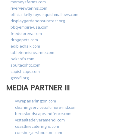
morseysfarms.com
riverviewtennis.com
official-kelly-toys-squishmallows.com
displaygardenonsuncrest.org
bbq-empire-usa.com
feedstoreva.com
drogopets.com
ediblechalk.com
tabletennisnearme.com
oaksofa.com
soultacohtx.com
capishcaps.com
gpsyfl.org
MEDIA PARTNER III
vwrepairarlington.com
cleaningservicebaltimore-md.com
beckslandscapeandfence.com
vistaaltadelveramendi.com
coastlinecateringnc.com
cuesburgershouston.com