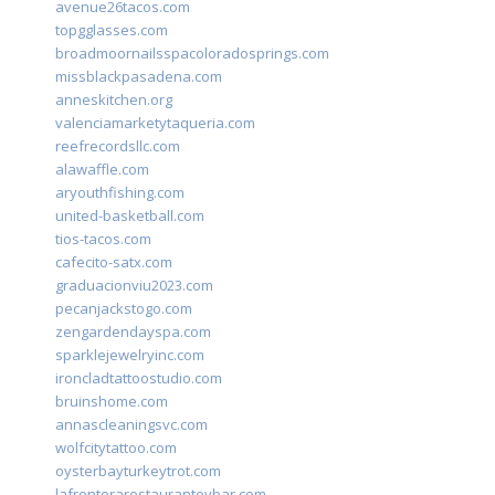
avenue26tacos.com
topgglasses.com
broadmoornailsspacoloradosprings.com
missblackpasadena.com
anneskitchen.org
valenciamarketytaqueria.com
reefrecordsllc.com
alawaffle.com
aryouthfishing.com
united-basketball.com
tios-tacos.com
cafecito-satx.com
graduacionviu2023.com
pecanjackstogo.com
zengardendayspa.com
sparklejewelryinc.com
ironcladtattoostudio.com
bruinshome.com
annascleaningsvc.com
wolfcitytattoo.com
oysterbayturkeytrot.com
lafronterarestauranteybar.com