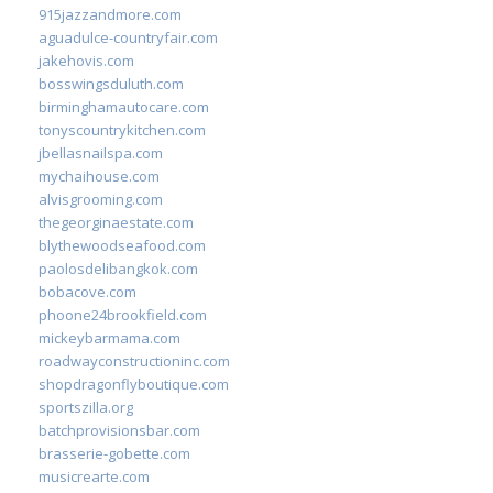
915jazzandmore.com
aguadulce-countryfair.com
jakehovis.com
bosswingsduluth.com
birminghamautocare.com
tonyscountrykitchen.com
jbellasnailspa.com
mychaihouse.com
alvisgrooming.com
thegeorginaestate.com
blythewoodseafood.com
paolosdelibangkok.com
bobacove.com
phoone24brookfield.com
mickeybarmama.com
roadwayconstructioninc.com
shopdragonflyboutique.com
sportszilla.org
batchprovisionsbar.com
brasserie-gobette.com
musicrearte.com