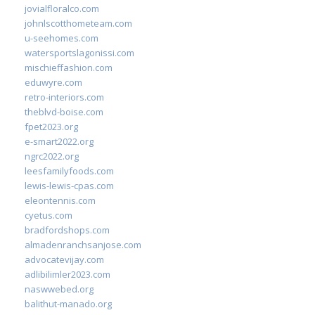
jovialfloralco.com
johnlscotthometeam.com
u-seehomes.com
watersportslagonissi.com
mischieffashion.com
eduwyre.com
retro-interiors.com
theblvd-boise.com
fpet2023.org
e-smart2022.org
ngrc2022.org
leesfamilyfoods.com
lewis-lewis-cpas.com
eleontennis.com
cyetus.com
bradfordshops.com
almadenranchsanjose.com
advocatevijay.com
adlibilimler2023.com
naswwebed.org
balithut-manado.org