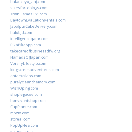
balanceyoganj.com
salesforceblogs.com
TrainGames365.com
BaytownEvaCationRentals.com
JabalpurCakeDelivery.com
halobjd.com
intelligenceqatar.com
PikaPikaApp.com
takecareofbusinessdfw.org
HamadaOfJapan.com
VersifyLifestyle.com
kingscreekadventures.com
antaeuslabs.com
purelycleanchemdry.com
WishOping.com
shoplegacee.com
bonvivantshop.com
CupPlante.com
mpzin.com
stcreal.com
PopUpFlea.com
valueml.com