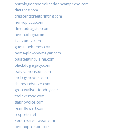
psicologiaespecializadaencampeche.com
dmtacos.com
crescentstreetprinting.com
hornopizza.com
driveadragster.com
hematologa.com
lizaivanov.com
guesttinyhomes.com
home-plow-by-meyer.com
palatelatincuisine.com
blackdoglegacy.com
eatvivahouston.com
thebigshowok.com
chimeandstave.com
greatwallseafoodny.com
theloverose.com
gabriovoice.com
resinflowart.com
p-sports.net
korsairstreetwear.com
petshopallston.com