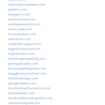
rebeccatorresjewelry.com
jmpbliss.com
drjorgerico.com
queensushipa.com
wendyweimerdds.com
ameri-camp.com
hrsreceivables.com
empconst1.com
cinderella-support.com
bigpinkrestaurant.com
inspirehuahin.com
memmingerspainting.com
jeremypbeasley.com
thesandwichdepotcos.com
drgiggleshouseofpain.com
hotflashdesigns.com
garagenadeau.com
lifestylechauffeurservice.com
EverNewNails.com
insideoutdecoratingcentre.com
salvatoresinpoint.com