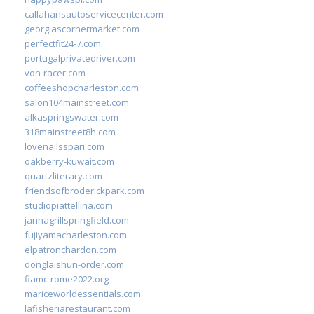
callahansautoservicecenter.com
georgiascornermarket.com
perfectfit24-7.com
portugalprivatedriver.com
von-racer.com
coffeeshopcharleston.com
salon104mainstreet.com
alkaspringswater.com
318mainstreet8h.com
lovenailsspari.com
oakberry-kuwait.com
quartzliterary.com
friendsofbroderickpark.com
studiopiattellina.com
jannagrillspringfield.com
fujiyamacharleston.com
elpatronchardon.com
donglaishun-order.com
fiamc-rome2022.org
mariceworldessentials.com
lafisheriarestaurant.com