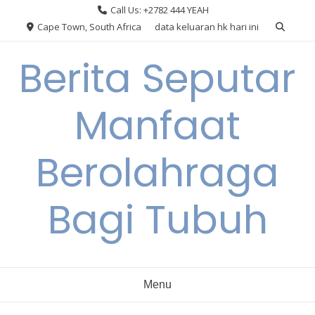
Skip
Call Us: +2782 444 YEAH
to
Cape Town, South Africa
data keluaran hk hari ini
content
Berita Seputar
Manfaat
Berolahraga
Bagi Tubuh
Menu