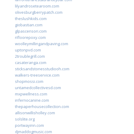
lilyandrosetearoom.com
olivesburgberrypatch.com
theslushkids.com
giobastian.com
glpascensori.com
rifloorepoxy.com
woolleymillingandpaving.com
uptonpvd.com
2troublegrill.com
casateranga.com
sticksandstonesstudiooh.com
walkers-treeservice.com
shopmossi.com
untamedcollectivesd.com
mxpwellness.com
infernocanine.com
thepaperhousecollection.com
allisonwillisholley.com
solslite.org
portwayinn.com
djmaddogmusic.com