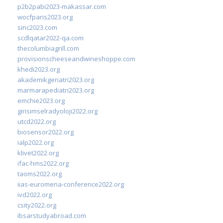
p2b2pabi2023-makassar.com
wocfparis2023.org
sinc2023.com
scdlqatar2022-qa.com
thecolumbiagrill.com
provisionscheeseandwineshoppe.com
khedi2023.org
akademikgeriatri2023.org
marmarapediatri2023.org
emchie2023.org
girisimselradyoloji2022.org
utcd2022.org
biosensor2022.org
ialp2022.org
klivet2022.org
ifac-hms2022.org
taoms2022.org
iias-euromena-conference2022.org
ivd2022.org
csity2022.org
ibsarstudyabroad.com