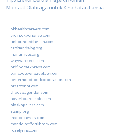
Manfaat Olahraga untuk Kesehatan Lansia
okhealthcareers.com
theintexperience.com
unboundedthefilm.com
catfriends-bg.org
marianlives.org
waywardtees.com
pidfloorsexpress.com
bancodevenezuelaen.com
bettermoodfoodcorporation.com
hingstonnt.com
chooseagender.com
hoverboardssale.com
alaskapolitics.com
stsmp.org
manoelneves.com
mandelaeffectlibrary.com
roselynns.com