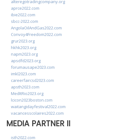
alteregotradingcompany.org
aprce2022.com
ibie2022.com
sbcc-2022.com
AngolaOilAndGas2022.com
Convoy4Freedom2022.com
grur2023.org
hkhk2023.org
napm2023.org
apsdfd2023.org
forumausape2023.com
imkl2023.com
careerfaircsd2023.com
apsth2023.com
MedItRio2023.org
lcicon2023boston.com
waitangidayfestival2022.com
vacancesscolaires2022.com
MEDIA PARTNER II
isth2022.com